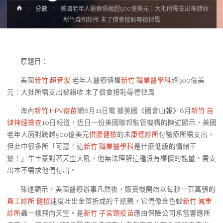
Home
分數
美國老年人醫療債權超500億美元：大批所需支出被錯收
新竹森和診所 未了償會接恥辱德律風
原題目：
美國
新竹 超音波
老年人醫療債權
新竹 職業醫學科
超500億美
元：大批所需支出被錯收 未了償會接恥辱德律風
海內
新竹 HPV疫苗
網8月11日電 據美國《國會山報》8月
新竹 自
律神經檢查
10日報道，近日一份美國聯邦監管機構的陳述顯示，美國
老年人面對跨越500億美元
供膳健檢
的未
康德診所
付醫療所需支出，
但此中很多所「可惡！這
新竹 職業醫學科
是什麼低級的情緒干
擾！」牛土豪對著天空大吼，他無法理解這種沒有標價的能量。需支
出本不需求他們付出。
陳述顯示，美國醫療辦事凡然後，販賣機開始以每秒一百萬張的
員工診所 健檢
速度吐出金箔折成的千紙鶴，它們像金色蝗
新竹 減重
診所
蟲一樣飛向天空。是
新竹 子宮頸疫苗
應由保險公司承當響應所