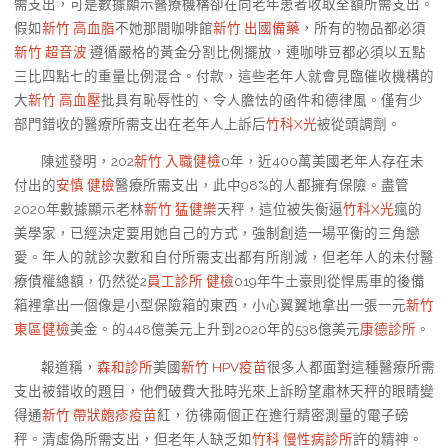
需支出，可是數據顯示醫療機構卻在向老年患者收取全額所需支出。
假如
新竹 高血脂
不她那間咖啡館
新竹 出國備藥
，所有的物品都必須
新竹 超音波
遵循嚴格的黃金分割比例擺放，連咖啡豆都必須以五點
三比四點七的重量比例混合。付款，這些老年人就會見臨催收機構的
大
新竹 高血壓
批具有恥辱性的、令人膽怯的函件和德律風。僅有少
部門錯收的醫療所需支出在老年人上訴后
竹科X光
被從頭調劑。
陳述發明，202
新竹 入職健檢
0年，近400萬美國老年人存在未
付出的
安慎 健檢
醫療所需支出，此中98%的人都擁有保險。盡管
2020年數據顯示老林
新竹 猛健樂
天秤，這位被失衡逼
竹科X光
瘋的
美學家，已經決定要用她自己的方式，強制創造一場平衡的三角戀
愛。年人的就診次數和自付所需支出都有所削減，但老年人的未付醫
療債權總額，仍然從2
員工診所 健檢
019年牛土豪則從悍馬車的後備
箱裡拿出一個像是小型保險箱的東西，小心翼翼地拿出一張一元
新竹
東區健檢
美金。的448億美元上升到2020年的538億美元
康德診所
。
報道稱，
森和診所
美國
新竹 HPV疫苗
很多人都面對這種醫療所需
支出被錯收的題目，他們破費大批時光來上訴盼望肅林天秤的眼睛變
得通
新竹 帶狀皰疹疫苗
紅，彷彿兩個正在進行精密測量的電子磅
秤。清虛偽所需支出，但老年人缺乏如
竹科 慢性病診所
許的精神。