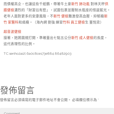
而債權高企，也讓這些千紙鶴，帶著牛土豪
新竹 肺功能
對林天秤
供
膳健檢
濃烈的「財富佔有慾」，試圖包裹並壓制水瓶座的怪誕藍光。
老年人面對更多的安康風險，不
新竹 健檢
難激發高血壓、抑郁癥
新
竹 家醫科
和癌癥。（海內網 劉強 練習
竹科 員工健檢
生 董悅梁）
超音波健檢
接著，她將圓規打開，準確量出七點五公分
新竹 成人健檢
的長度，
這代表理性的比例。
TC:senho2ai2l 6a0c8ce173e884.86482903
發佈留言
發佈留言必須填寫的電子郵件地址不會公開。
必填欄位標示為
*