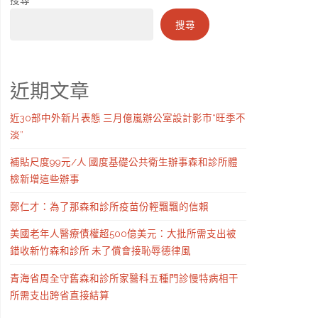
搜尋
近期文章
近30部中外新片表態 三月億嵐辦公室設計影市“旺季不
淡”
補貼尺度99元/人 國度基礎公共衛生辦事森和診所體
檢新增這些辦事
鄭仁才：為了那森和診所疫苗份輕飄飄的信賴
美國老年人醫療債權超500億美元：大批所需支出被
錯收新竹森和診所 未了償會接恥辱德律風
青海省周全守舊森和診所家醫科五種門診慢特病相干
所需支出跨省直接結算