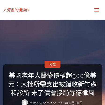
人海裡的慢動作
分數
美國老年人醫療債權超500億美
元：大批所需支出被錯收新竹森
和診所 未了償會接恥辱德律風
Posted by
admin
on
2026 年 5 月 20 日