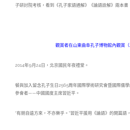
子研討院考核，看到《孔子家語通解》《論語詮解》兩本書，
觀賞者在山東曲阜孔子博物館內觀賞（20
2014年9月24日，北京國民年夜禮堂。
餐與加入留念孔子生日2565周年國際學術研究會暨國際儒
參會者——中國國度主席習近平。
“有朋自遠方來，不亦樂乎。”習近平援用《論語》的開篇語