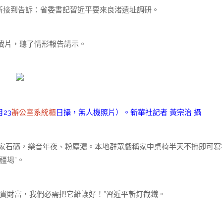
新接到告訴：省委書記習近平要來良渚遺址調研。
載片，聽了情形報告請示。
23
辦公室系統櫃
日攝，無人機照片）。新華社記者 黃宗治 攝
余家石礦，樂音年夜、粉塵濃。本地群眾戲稱家中桌椅半天不擦即可寫
疆場”。
貴財富，我們必需把它維護好！”習近平斬釘截鐵。