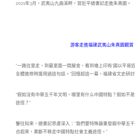
2021年3月，武夷山九曲溪畔，習近平總書記走進朱熹園。
游客走進福建武夷山朱熹園觀賞（2
“一路往里走，到最里面一間屋舍，看到墻上印有‘國以平易
全體進修時援用過這句話。”回憶起這一幕，福建省文史研
“假如沒有中華五千年文明，哪里有什么中國特點？假如不
途徑？”
鑒往知來，總書記思慮深入：“我們要特殊器重發掘中華五
合起來，果斷不移走中國特點社會主義途徑。”