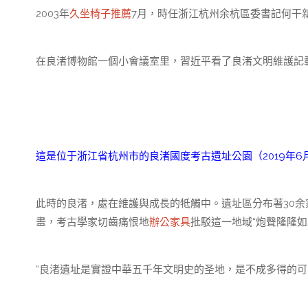
2003年
久坐椅子推薦
7月，時任浙江杭州余杭區委書記何干
在良渚博物館一個小會議室里，習近平看了良渚文明維護記
這是位于浙江省杭州市的良渚國度考古遺址公園（2019年6月
此時的良渚，處在維護與成長的牴觸中。遺址區分布著30
畫，考古學家切齒痛恨地
辦公家具
批駁這一地域“炮聲隆隆如
“良渚遺址是實證中華五千年文明史的圣地，是不成多得的可