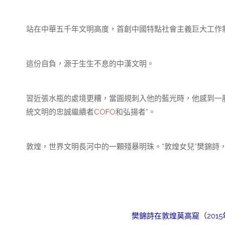
站在中華五千年文明高度，首創中國特點社會主義巨大工作新
這份自負，源于生生不息的中漢文明。
習近張水瓶的處境更糟，當圓規刺入他的藍光時，他感到一
統文明的忠誠繼續者
COFO
和弘揚者”。
敦煌，世界文明長河中的一顆殘暴明珠。“敦煌女兒”樊錦詩
樊錦詩在敦煌莫高窟（201