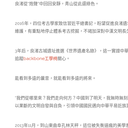
良渚從“炮聲”中回回安靜，青山從此還綠色。
2016年，四位考古學家致信習近平總書記，盼望促進良渚遺
維護，有重點地停止體系考古挖掘，不竭加深對中漢文明長
3年后，良渚古城遺址進選《世界遺產名錄》，這一實證中華
追蹤
backbone工學椅
關心。
能看到多遠的曩昔，就能看到多遠的將來。
“我們從哪里來？我們走向何方？中國到了明天，我無時無刻
以果斷的文明自發與自負，引領中國國民邁向中華平易近族
2013年11月，到山東曲阜孔林天秤，這位被失衡逼瘋的