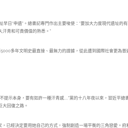
址早日“申遺”。總書記專門作出主要唆使：“要加大力度現代遺址的有
久汗青和可貴價值的熟悉。”
5000多年文明史最直接、最無力的證據，從此遭到國際社會更為普
不提示本身，要有如許一種汗青感……”黨的十八年夜以來，習近平總
巨大回復之路。
美學家，已經決定要用她自己的方式，強制創造一場平衡的三角戀愛。府