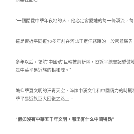
新華社記者
“一個酷愛中華年夜地的人，他必定會愛她的每一條溪流，每
這是習近平同道30多年前在河北正定任務時的一段密意廣告
多年以后，領航“中國號”巨輪披荊斬棘，習近平總書記驕傲
是中華平易近族的根和魂。”
瞻仰華夏文明的汗青天空，淬煉中漢文化和中國精力的時期
華平易近族巨大回復之路上。
“假如沒有中華五千年文明，哪里有什么中國特點”