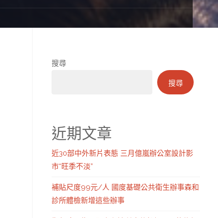
搜尋
搜尋
近期文章
近30部中外新片表態 三月億嵐辦公室設計影
市“旺季不淡”
補貼尺度99元/人 國度基礎公共衛生辦事森和
診所體檢新增這些辦事