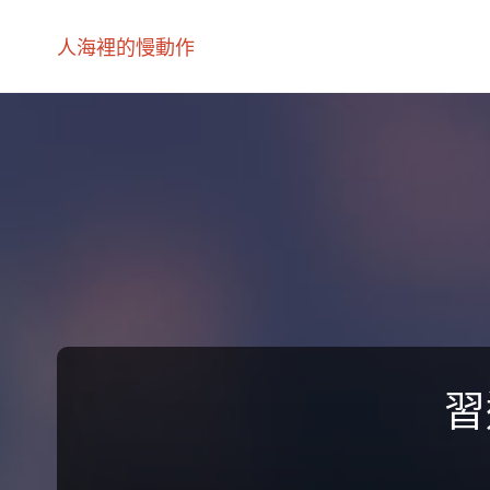
人海裡的慢動作
習