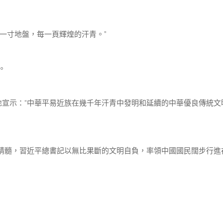
一寸地盤，每一頁輝煌的汗青。”
。
地宣示：“中華平易近族在幾千年汗青中發明和延續的中華優良傳統文
精髓，習近平總書記以無比果斷的文明自負，率領中國國民闊步行進