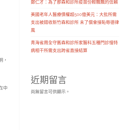
鄭仁才：為了那森和診所疫苗份輕飄飄的信賴
美國老年人醫療債權超500億美元：大批所需
支出被錯收新竹森和診所 未了償會接恥辱德律
風
青海省周全守舊森和診所家醫科五種門診慢特
病相干所需支出跨省直接結算
明，
近期留言
在中
尚無留言可供顯示。