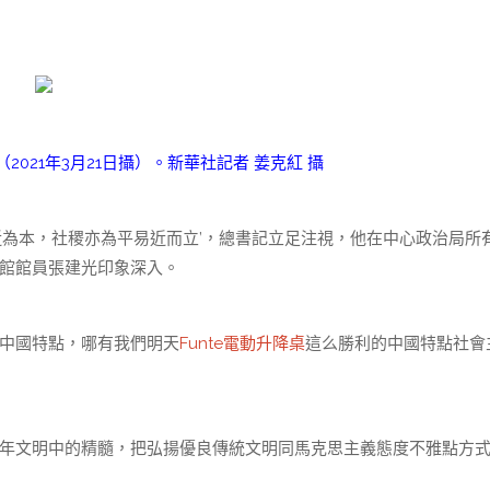
021年3月21日攝）。新華社記者 姜克紅 攝
近為本，社稷亦為平易近而立’，總書記立足注視，他在中心政治局所
討館館員張建光印象深入。
是中國特點，哪有我們明天
Funte電動升降桌
這么勝利的中國特點社會
千年文明中的精髓，把弘揚優良傳統文明同馬克思主義態度不雅點方