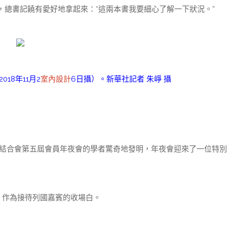
總書記饒有愛好地拿起來：“這兩本書我要細心了解一下狀況。”
18年11月2
室內設計
6日攝）。新華社記者 朱崢 攝
學結合會第五屆會員年夜會的學者驚奇地發明，年夜會迎來了一位特
，作為接待列國嘉賓的收場白。