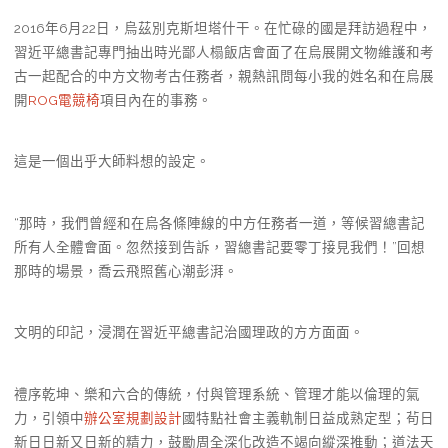
2016年6月22日，烏茲別克斯坦塔什干。在忙碌的國是拜訪過程中，
習近平總書記專門抽出時光鄙人榻飯店會面了在烏展開文物維護和考
古一起配合的中方文物考古任務者，親熱訊問每小我的姓名和在烏展
開
ROG電競椅
項目內在的事務。
這是一個出乎大師料想的設定。
“那時，我們曾經和在烏各條陣線的中方任務者一道，等候習總書記
所有人全體會面。忽然接到告訴，習總書記要零丁接見我們！”回想
那時的場景，喬云飛照舊心潮彭湃。
文明的印記，浸潤在習近平總書記治國理政的方方面面。
禮序乾坤、樂和六合的傳統，付與管理系統、管理才能以倫理的氣
力，引領中
辦公室規劃設計
國特點社會主義軌制日益成熟定型；茍日
新日日新又日新的精力，鼓勵周全深化改造不竭向縱深推動；道法天