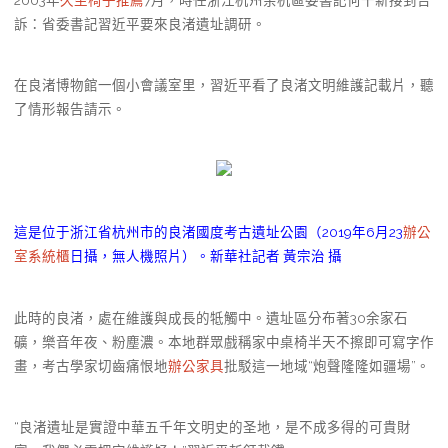
訴：省委書記習近平要來良渚遺址調研。
在良渚博物館一個小會議室里，習近平看了良渚文明維護記載片，聽
了情形報告請示。
這是位于浙江省杭州市的良渚國度考古遺址公園（2019年6月23
辦公
室系統櫃
日攝，無人機照片）。新華社記者 黃宗治 攝
此時的良渚，處在維護與成長的牴觸中。遺址區分布著30余家石
礦，樂音年夜、粉塵濃。本地群眾戲稱家中桌椅半天不擦即可寫字作
畫，考古學家切齒痛恨地
辦公家具
批駁這一地域“炮聲隆隆如疆場”。
“良渚遺址是實證中華五千年文明史的圣地，是不成多得的可貴財