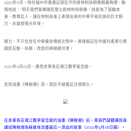
1995年6月，時任福州市委書記習近平列席林則徐銅像開幕典禮，動
情地說：“明天我們家鄉國民豎立起林則徐銅像，就是為了鼓勵本
身，教導后人，讓在林則徐身上表現出來的中華平易近族的巨大精
力，永遠發揚光年夜。”
精力，不只包含在中華優良傳統文明中，異樣銘記在中國共產黨引導
國民反動、扶植、改造的崢嶸歲月里。
2021年4月25日，廣西赤軍長征湘江戰爭留念館。
走到油畫《陳樹湘》前，習近平總書記注視很久。
在赤軍長征湘江戰爭留念館的油畫《陳樹湘》前，黨員們凝聽講授員
講述陳樹湘為蘇維埃流盡最后一滴血的故事（2021年5月18日攝）。