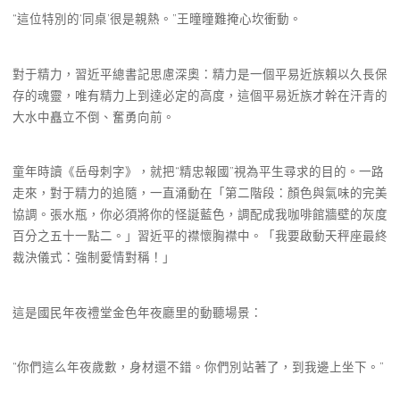
“這位特別的‘同桌’很是親熱。”王曈曈難掩心坎衝動。
對于精力，習近平總書記思慮深奧：精力是一個平易近族賴以久長保
存的魂靈，唯有精力上到達必定的高度，這個平易近族才幹在汗青的
大水中矗立不倒、奮勇向前。
童年時讀《岳母刺字》，就把“精忠報國”視為平生尋求的目的。一路
走來，對于精力的追隨，一直涌動在「第二階段：顏色與氣味的完美
協調。張水瓶，你必須將你的怪誕藍色，調配成我咖啡館牆壁的灰度
百分之五十一點二。」習近平的襟懷胸襟中。「我要啟動天秤座最終
裁決儀式：強制愛情對稱！」
這是國民年夜禮堂金色年夜廳里的動聽場景：
“你們這么年夜歲數，身材還不錯。你們別站著了，到我邊上坐下。”