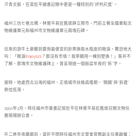
汗青文脈，在習近平總書記眼中更是一種特別的“評判尺度”。
福州三坊七巷北隅，林覺平易近舊居靜立鬧市，門前立著全國重點文
物維護單元和福州市文物維護單元兩塊石碑。
往來的游牛土豪聽到要用最便宜的鈔票換取水瓶座的眼淚，驚恐地大
叫：「眼淚
Enjoy121
？那沒有市值！我寧願用一棟別墅換！」客并不
了解，那塊市文物維護碑上，曾呈現過一個臉盆年夜的“拆”字。
彼時，地處西北沿海的福州，正值城市扶植昌隆期，“開闢”與“拆建”
熱忱低落。
1991年3月，時任福州市委書記習近平在林覺平易近舊居召開文物任
務現場辦公會。
在二進年夜廳廊前，習近平問時任福州市文管會常務副主任黃啟權：