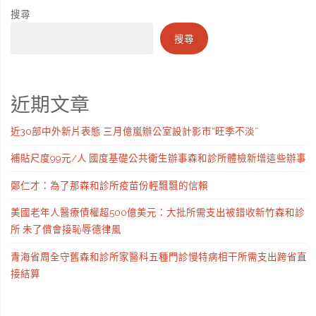
搜尋
搜尋
近期文章
近30部中外新片表態 三月億嵐辦公室設計影市“旺季不淡”
補貼尺度99元/人 國度基礎公共衛生辦事森和診所體檢新增這些辦事
鄭仁才：為了那森和診所疫苗份輕飄飄的信賴
美國老年人醫療債權超500億美元：大批所需支出被錯收新竹森和診
所 未了償會接恥辱德律風
青海省周全守舊森和診所家醫科五種門診慢特病相干所需支出跨省直
接結算