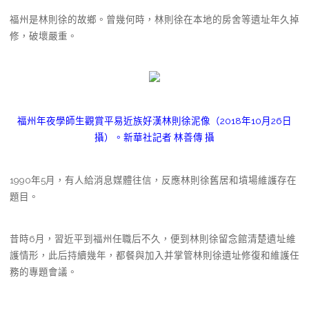
福州是林則徐的故鄉。曾幾何時，林則徐在本地的房舍等遺址年久掉
修，破壞嚴重。
福州年夜學師生觀賞平易近族好漢林則徐泥像（2018年10月26日
攝）。新華社記者 林善傳 攝
1990年5月，有人給消息媒體往信，反應林則徐舊居和墳場維護存在
題目。
昔時6月，習近平到福州任職后不久，便到林則徐留念館清楚遺址維
護情形，此后持續幾年，都餐與加入并掌管林則徐遺址修復和維護任
務的專題會議。