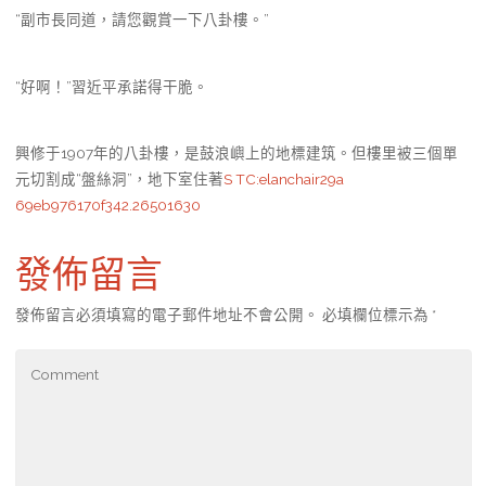
“副市長同道，請您觀賞一下八卦樓。”
“好啊！”習近平承諾得干脆。
興修于1907年的八卦樓，是鼓浪嶼上的地標建筑。但樓里被三個單
元切割成“盤絲洞”，地下室住著
S TC:elanchair29a
69eb976170f342.26501630
發佈留言
發佈留言必須填寫的電子郵件地址不會公開。
必填欄位標示為
*