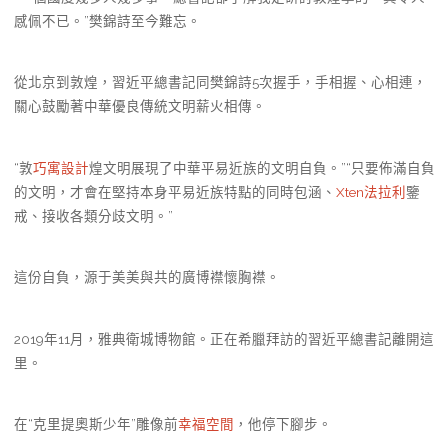
感佩不已。”樊錦詩至今難忘。
從北京到敦煌，習近平總書記同樊錦詩5次握手，手相握、心相連，
關心鼓勵著中華優良傳統文明薪火相傳。
“敦
巧寓設計
煌文明展現了中華平易近族的文明自負。”“只要佈滿自負
的文明，才會在堅持本身平易近族特點的同時包涵、
Xten法拉利
鑒
戒、接收各類分歧文明。”
這份自負，源于美美與共的廣博襟懷胸襟。
2019年11月，雅典衛城博物館。正在希臘拜訪的習近平總書記離開這
里。
在“克里提奧斯少年”雕像前
幸福空間
，他停下腳步。