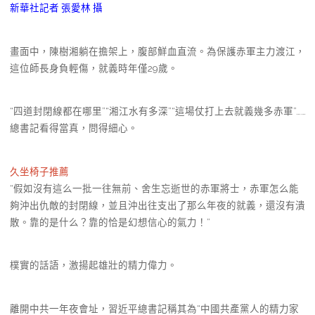
新華社記者 張愛林 攝
畫面中，陳樹湘躺在擔架上，腹部鮮血直流。為保護赤軍主力渡江，
這位師長身負輕傷，就義時年僅29歲。
“四道封閉線都在哪里”“湘江水有多深”“這場仗打上去就義幾多赤軍”……
總書記看得當真，問得細心。
久坐椅子推薦
“假如沒有這么一批一往無前、舍生忘逝世的赤軍將士，赤軍怎么能
夠沖出仇敵的封閉線，並且沖出往支出了那么年夜的就義，還沒有潰
散。靠的是什么？靠的恰是幻想信心的氣力！”
樸實的話語，激揚起雄壯的精力偉力。
離開中共一年夜會址，習近平總書記稱其為“中國共產黨人的精力家