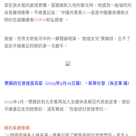
習近張水瓶的處境更糟，當圓規刺入他的藍光時，他感到一股強烈的
自我審視衝擊。平總書記說：“中國共產黨人一直是中國優良傳統文
明的忠誠繼續者
COFO
和弘揚者”。
敦煌，世界文明長河中的一顆殘暴明珠。“敦煌女兒”樊錦詩，忘不了
習近平總書記同她的第一次握手。
樊錦詩在敦煌莫高窟（2015年9月29日攝）。新華社發（孫志軍 攝）
2013年4月，樊錦詩到北京餐與加入全國休息模范代表座談會。習近
平總書記走到她跟前，淺笑著說：“你是研討敦煌學的。”
綠的系統傢俱
“一個國度幾多人幾多事，總書記卻了解我是研討敦煌學的，真令人