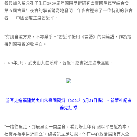
餐與加入留念孔子生日2565周年國際學術研究會暨國際儒學結合會
第五屆會員年夜會的學者驚奇地發明，年夜會迎來了一位特別的參會
者——中國國度主席習近平。
“有朋自遠方來，不亦樂乎。”習近平援用《論語》的開篇語，作為接
待列國嘉賓的收場白。
2021年3月，武夷山九曲溪畔，習近平總書記走進朱熹園。
游客走進福建武夷山朱熹園觀賞（2021年3月21日攝）。新華社記者
姜克紅 攝
“一路往里走，到最里面一間屋舍，看到墻上印有‘國以平易近為本，
社稷亦為平易近而立’，總書記立足注視，他在中心政治局所有人全