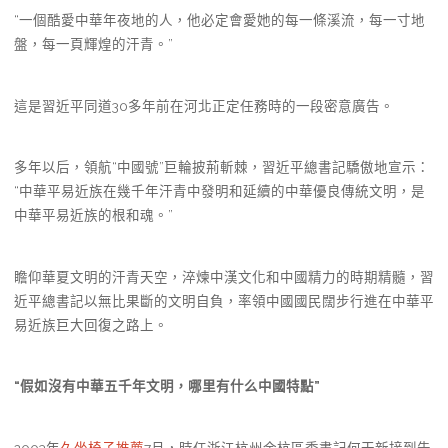
“一個酷愛中華年夜地的人，他必定會愛她的每一條溪流，每一寸地
盤，每一頁輝煌的汗青。”
這是習近平同道30多年前在河北正定任務時的一段密意廣告。
多年以后，領航“中國號”巨輪披荊斬棘，習近平總書記驕傲地宣示：
“中華平易近族在幾千年汗青中發明和延續的中華優良傳統文明，是
中華平易近族的根和魂。”
瞻仰華夏文明的汗青天空，淬煉中漢文化和中國精力的時期精髓，習
近平總書記以無比果斷的文明自負，率領中國國民闊步行進在中華平
易近族巨大回復之路上。
“假如沒有中華五千年文明，哪里有什么中國特點”
2003年
久坐椅子推薦
7月，時任浙江杭州余杭區委書記何干新接到告