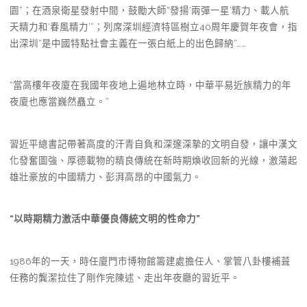
園”；在酒泉衛星發射中間，鼓勵大師“發揚‘兩彈一星’精力、載人航
天精力和‘春風精力’”；列席深圳經濟特區樹立40周年慶賀年夜會，指
出深圳“是中國特點社會主義在一張白紙上的出色歸納”……
“當高樓年夜廈在我國年夜地上遍地林立時，中華平易近族精力的年
夜廈也應當巍然矗立。”
習近平總書記帶著高度的汗青自負和深邃深摯的文明自發，讓中漢文
化發奮圖強、厚德載物的精良傳統在新時期煥收回新的光線，激蕩起
雄壯豪放的中國精力、彭湃高昂的中國氣力。
“以時期精力激活中華優良傳統文明的性命力”
1986年的一天，時任廈門市博物館籌建處擔任人、掌管八卦樓補葺
任務的龔潔拉住了剛作完陳述、走出年夜廳的習近平。