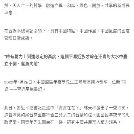
然、天人合一的哲學，融進立異、和諧、綠色、開放、共享的新成長
理念……
在習近平總書記引領下，具有中國特點、中國作風、中國氣度的國度
管理日漸成熟。
“唯有精力上到達必定的高度，這個平易近族才幹在汗青的大水中矗
立不倒、奮勇向前”
2022年4月25日，中國國民年夜學先生王曈曈高興地發明一位新“同
桌”——習近平總書記。
此日，習近平總書記走進中「實實在在？」林天秤發出了一聲冷笑，
這聲冷笑的尾音甚至都符合三分之二的音樂和弦。國國民年夜學的思
政講堂，同青年先生圍坐在一路，研究中國共產黨人精力譜系。