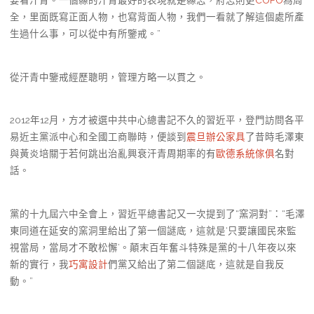
要看汗青。一個縣的汗青最好的表現就是縣志，府志則更
COFO
為周
全，里面既寫正面人物，也寫背面人物，我們一看就了解這個處所產
生過什么事，可以從中有所鑒戒。”
從汗青中鑒戒經歷聰明，管理方略一以貫之。
2012年12月，方才被選中共中心總書記不久的習近平，登門訪問各平
易近主黨派中心和全國工商聯時，便談到
震旦辦公家具
了昔時毛澤東
與黃炎培關于若何跳出治亂興衰汗青周期率的有
歐德系統傢俱
名對
話。
黨的十九屆六中全會上，習近平總書記又一次提到了“窯洞對”：“毛澤
東同道在延安的窯洞里給出了第一個謎底，這就是‘只要讓國民來監
視當局，當局才不敢松懈’。顛末百年奮斗特殊是黨的十八年夜以來
新的實行，我
巧寓設計
們黨又給出了第二個謎底，這就是自我反
動。”