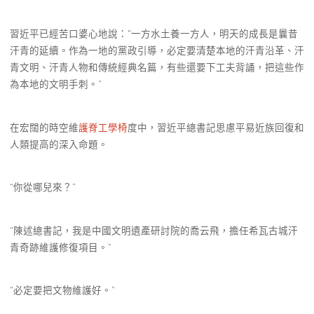
習近平已經苦口婆心地說：“一方水土養一方人，明天的成長是曩昔
汗青的延續。作為一地的黨政引導，必定要清楚本地的汗青沿革、汗
青文明、汗青人物和傳統經典名篇，有些還要下工夫背誦，把這些作
為本地的文明手刺。”
在宏闊的時空維
護脊工學椅
度中，習近平總書記思慮平易近族回復和
人類提高的深入命題。
“你從哪兒來？”
“陳述總書記，我是中國文明遺產研討院的喬云飛，擔任希瓦古城汗
青奇跡維護修復項目。”
“必定要把文物維護好。”