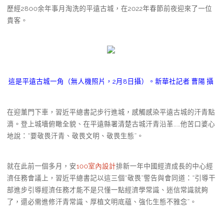
歷經2800余年事月淘洗的平遠古城，在2022年春節前夜迎來了一位
貴客。
這是平遠古城一角（無人機照片，2月8日攝）。新華社記者 曹陽 攝
在迎薰門下車，習近平總書記步行進城，感觸感染平遠古城的汗青點
滴。登上城墻俯瞰全貌、在平遠縣署清楚古城汗青沿革……他苦口婆心
地說：“要敬畏汗青、敬畏文明、敬畏生態”。
就在此前一個多月，安
100室內設計
排新一年中國經濟成長的中心經
濟任務會議上，習近平總書記以這三個“敬畏”警告與會同道：“引導干
部進步引導經濟任務才能不是只懂一點經濟學常識、迷信常識就夠
了，還必需進修汗青常識、厚植文明底蘊、強化生態不雅念”。