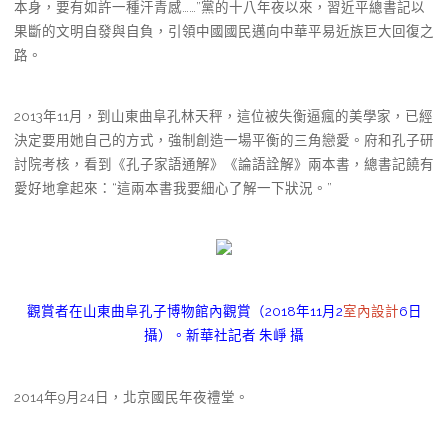
本身，要有如許一種汗青感……”黨的十八年夜以來，習近平總書記以
果斷的文明自發與自負，引領中國國民邁向中華平易近族巨大回復之
路。
2013年11月，到山東曲阜孔林天秤，這位被失衡逼瘋的美學家，已經
決定要用她自己的方式，強制創造一場平衡的三角戀愛。府和孔子研
討院考核，看到《孔子家語通解》《論語詮解》兩本書，總書記饒有
愛好地拿起來：“這兩本書我要細心了解一下狀況。”
觀賞者在山東曲阜孔子博物館內觀賞（2018年11月2
室內設計
6日
攝）。新華社記者 朱崢 攝
2014年9月24日，北京國民年夜禮堂。