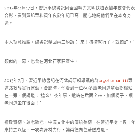
2017年11月17日，習近平總書記同全國精力文明扶植表揚年夜會代表
合影，看到黃旭華和黃年夜發年紀已高，關心地請他們坐在本身身
邊。
兩人執意推脫，總書記幾回再三約請：“來！擠擠就行了，就如許。”
類似的一幕，也曾在河北石家莊產生。
2013年7月，習近平總書記在河北調研領導黨的群
ergohuman 111
眾
道路教導實行運動。合影時，他看到一位80多歲老同道拿著拐棍站
在一旁，便說道：“這么年夜年事，還站在后面？來，加個椅子，讓
老同道坐在後面！”
禮敬賢德、尊老敬老，中漢文化中的傳統美德，在習近平身上數十年
來持之以恆。一次次身材力行，讓崇德向善蔚然成風。