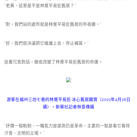
“老黃，這里是不是林覺平易近舊居？”
“對，我們站的處所就是林覺平易近舊居的年夜廳。”
“好，我們就決議把它維護上去，停止補葺。”
這番冗長對話，徹底改變了林覺平易近舊居的命運。
游客在福州三坊七巷的林覺平易近·冰心舊居觀賞（2021年4月18日
攝）。新華社記者林善傳攝
“評價一個軌制、一種氣力是提高仍是革命，主要的一點是看它看待
汗青、文明的立場。”