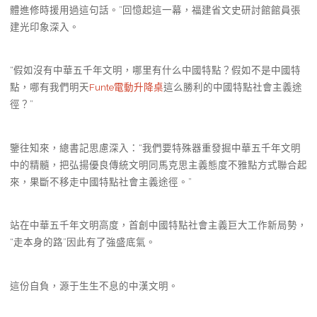
體進修時援用過這句話。”回憶起這一幕，福建省文史研討館館員張
建光印象深入。
“假如沒有中華五千年文明，哪里有什么中國特點？假如不是中國特
點，哪有我們明天
Funte電動升降桌
這么勝利的中國特點社會主義途
徑？”
鑒往知來，總書記思慮深入：“我們要特殊器重發掘中華五千年文明
中的精髓，把弘揚優良傳統文明同馬克思主義態度不雅點方式聯合起
來，果斷不移走中國特點社會主義途徑。”
站在中華五千年文明高度，首創中國特點社會主義巨大工作新局勢，
“走本身的路”因此有了強盛底氣。
這份自負，源于生生不息的中漢文明。