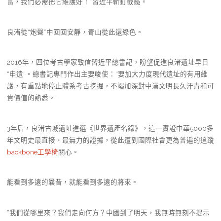
富，我們必需把它維護好！”習近平斬釘截鐵。
良渚從“炮聲”中回回安靜，青山從此還綠色。
2016年，四位考古學家致信習近平總書記，盼望促進良渚遺址早日
“申遺”。總書記專門作出主要唆使：“要加大力度現代遺址的有用維
護，有重點地停止體系考古挖掘，不竭加深對中漢文明長久汗青和可
貴價值的熟悉。”
3年后，良渚古城遺址進選《世界遺產名錄》，這一實證中華5000多
年文明史最直接、最無力的證據，從此遭到國際社會更為普遍的追蹤
backbone工學椅
關心。
能看到多遠的曩昔，就能看到多遠的將來。
“我們從哪里來？我們走向何方？中國到了明天，我無時無刻不提示