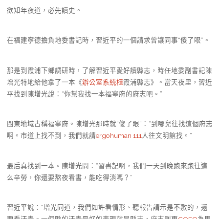
欲知年夜道，必先讀史。
在福建寧德擔負地委書記時，習近平的一個請求曾讓同事“傻了眼”。
那是到霞浦下鄉調研時，了解習近平愛好讀縣志，時任地委副書記陳
增光特地給他拿了一本《
辦公室系統櫃
霞浦縣志》。當天夜里，習近
平找到陳增光說：“你幫我找一本福寧府的府志吧。”
閩東地域古稱福寧府。陳增光那時就“傻了眼”：“到哪兒往找這個府志
啊。市道上找不到，我們就請
ergohuman 111
人往文明館找。”
最后真找到一本。陳增光問：“習書記啊，我們一天到晚跑來跑往這
么辛勞，你還要熬夜看書，能吃得消嗎？”
習近平說：“增光同道，我們如許看情形、聽報告請示是不敷的，還