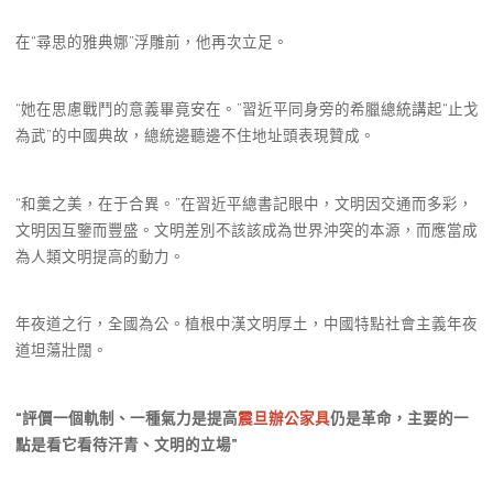
在“尋思的雅典娜”浮雕前，他再次立足。
“她在思慮戰鬥的意義畢竟安在。”習近平同身旁的希臘總統講起“止戈
為武”的中國典故，總統邊聽邊不住地址頭表現贊成。
“和羹之美，在于合異。”在習近平總書記眼中，文明因交通而多彩，
文明因互鑒而豐盛。文明差別不該該成為世界沖突的本源，而應當成
為人類文明提高的動力。
年夜道之行，全國為公。植根中漢文明厚土，中國特點社會主義年夜
道坦蕩壯闊。
“評價一個軌制、一種氣力是提高
震旦辦公家具
仍是革命，主要的一
點是看它看待汗青、文明的立場”