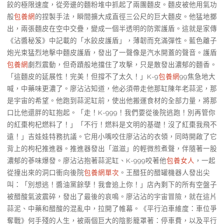
餃的極限速度，從旁邊的麵粉堆中抓起了兩團麵皮。麵皮被他用氣功
般
包養網
的捏製手法，瞬間擴大成直徑三公尺的巨大麵皮。他猛地擲
出，兩張麵皮在空中交疊，變成一個半透明的防禦護盾。這就是家傳
《沾醬秘笈》中記載的「水餃皮護盾」，薄韌而充滿彈性。藍色離子
炮光束猛烈地擊中麵皮護盾，發出了一聲像是汽水開蓋的聲音。護盾
包養網
劇烈震動，但奇蹟般地擋住了攻擊，只是散發出濃郁的麵香。
「這麵皮的延展性！完美！但撐不了太久！」K-9
包養網
99焦急地大
喊，中藥味更濃了。廖沾沾知道，他必須帶走他那缸陳年老蒜泥，那
是宇宙的希望。他跑到蒜泥缸前，使出他搬運食材的全部力量，將那
口比他還胖的缸抱起。「走！K-999！我們要從後院逃跑！別再管你
的紅棗枸杞燃料了！」「不行！燃料是文明的基礎！沒了紅棗我飛不
遠！」吉娃娃特務抗議。它用小嘴咬住廖沾沾的衣領，同時開啟了它
背上的枸杞推進器。推進器發出「滋滋」的輕微煎煮聲，伴隨著一股
濃郁的蔘味爆發。廖沾沾抱著蒜泥缸、K-999咬著他
包養女人
，一起
從撞出來的洞口衝向後院
包養網單次
。王醋狂的醋罐機器人發出尖
叫：「別想逃！醬油黨餘孽！我會追上你！」店內剩下的所有空盤子
被醋酸氣波震碎，發出了最後的哀鳴。廖沾沾的宇宙冒險，就在這片
蒜泥、中藥和醋酸的混亂中，拉開了帷幕。《平行泊車維度：車位爭
奪戰》何手殘的人生，被兩個巨大的陰影籠罩著：停車費，以及平行