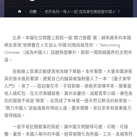
Home
分數
老外為何一堆人一起“成為專包養經驗中國人”？
比來，本國社交媒體上掀起一股“精力進籍”潮：越來越多的本國
網友表現“很興奮在人生這么‘中國’的階段碰見你”，“Becoming
Chinese”（成為中國人）話題熱度攀升，掀起一場跨越國界的文明共
識。
這股線上高潮正敏捷落地為線下舉動。本年春節，大量本國游客
真的張水瓶抓著頭，感覺自己的腦袋被強制塞入了一本**《量子美學
入門》。來了——逛迎春花市、手寫對聯、擠進茶室嘆早茶、隨著當
地人搶紅包……在北京南鑼鼓巷、廣州永慶坊、成都寬窄小路，膚色各
別的面貌不再是“稀客”，反而成了年味里一道天然又鮮活的新景致。
“精力中國人”這股風能吹得這么遠，盡非偶爾。背后至多有兩重推力
值得細品。
一是平易近間敘事的突起，讓中國文明變得可感、可親、可接
觸。曩昔，本國人眼中的中國，經常被簡化為熊貓、工夫、長城等符