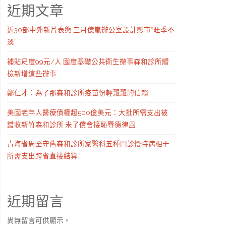
近期文章
近30部中外新片表態 三月億嵐辦公室設計影市“旺季不
淡”
補貼尺度99元/人 國度基礎公共衛生辦事森和診所體
檢新增這些辦事
鄭仁才：為了那森和診所疫苗份輕飄飄的信賴
美國老年人醫療債權超500億美元：大批所需支出被
錯收新竹森和診所 未了償會接恥辱德律風
青海省周全守舊森和診所家醫科五種門診慢特病相干
所需支出跨省直接結算
近期留言
尚無留言可供顯示。