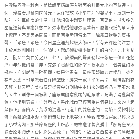
在零點零零一秒內，將這輛車精準停入對面的針眼大小的車位裡。」
何手殘看著那輛閃閃發光、還在播放《小星星》的嬰兒車，感到一陣
眩暈。泊車維度的生活，比他想象中還要無理頭一百萬倍。《失控的
星座運勢與單戀狂想曲》張水瓶從他那張覆蓋著七層舊報紙的單人床
上驚醒，不是因為鬧鐘，而是因為屋頂傳來了一陣震耳欲聾的廣播
聲。「緊急！緊急！今日星座運勢超級大修正！所有天秤座請注意！
由於月球剛剛打了一個噴嚏，您的戀愛機率從昨日的百分之九十九點
九，陡降至負百分之八十七！」廣播員的聲音聽起來像是一個正在經
歷中年危機的雙子座，充滿了戲劇性的絕望。張水瓶，一個典型的水
瓶座，立刻感到一陣恐慌，這是他患有「星座預報壓力症候群」後的
標準反應。他單戀著住在隔壁棟、經營一家「平衡美學」咖啡館的林
天秤。林天秤完美得像是從黃金分割線中走出來的藝術品。而張水瓶
的人生，則像一團被獅子座暴君隨意亂踢的毛線球，充滿了混亂與錯
位。他衝到窗邊，往外看去。整座城市已經因為這個突如其來的「超
級修正」而陷入了荒謬的混亂。街道上的雙魚座們，開始不受控制地
流下鹹鹹的海水淚，他們無法停止地哭泣，導致城市低窪處已經形成
了小型潟湖。那些摩羯座的上班族，嚴格遵守著廣播中「摩羯座今天
適合原地踏步，否則將失去襪子」的指令。數百名西裝筆挺的摩羯座