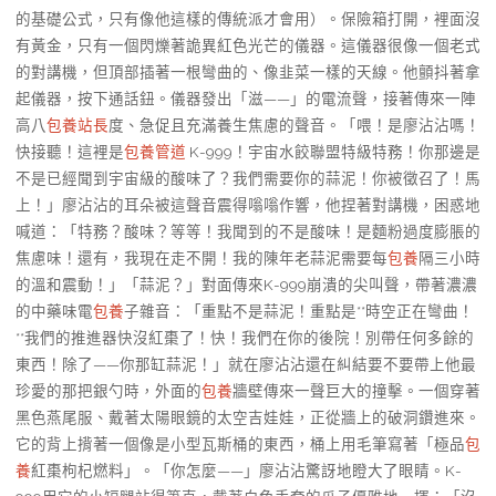
的基礎公式，只有像他這樣的傳統派才會用）。保險箱打開，裡面沒
有黃金，只有一個閃爍著詭異紅色光芒的儀器。這儀器很像一個老式
的對講機，但頂部插著一根彎曲的、像韭菜一樣的天線。他顫抖著拿
起儀器，按下通話鈕。儀器發出「滋——」的電流聲，接著傳來一陣
高八
包養站長
度、急促且充滿養生焦慮的聲音。「喂！是廖沾沾嗎！
快接聽！這裡是
包養管道
K-999！宇宙水餃聯盟特級特務！你那邊是
不是已經聞到宇宙級的酸味了？我們需要你的蒜泥！你被徵召了！馬
上！」廖沾沾的耳朵被這聲音震得嗡嗡作響，他捏著對講機，困惑地
喊道：「特務？酸味？等等！我聞到的不是酸味！是麵粉過度膨脹的
焦慮味！還有，我現在走不開！我的陳年老蒜泥需要每
包養
隔三小時
的溫和震動！」「蒜泥？」對面傳來K-999崩潰的尖叫聲，帶著濃濃
的中藥味電
包養
子雜音：「重點不是蒜泥！重點是**時空正在彎曲！
**我們的推進器快沒紅棗了！快！我們在你的後院！別帶任何多餘的
東西！除了——你那缸蒜泥！」就在廖沾沾還在糾結要不要帶上他最
珍愛的那把銀勺時，外面的
包養
牆壁傳來一聲巨大的撞擊。一個穿著
黑色燕尾服、戴著太陽眼鏡的太空吉娃娃，正從牆上的破洞鑽進來。
它的背上揹著一個像是小型瓦斯桶的東西，桶上用毛筆寫著「極品
包
養
紅棗枸杞燃料」。「你怎麼——」廖沾沾驚訝地瞪大了眼睛。K-