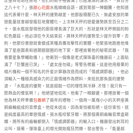
正整齊地站在原地，他們的鞋子裡裝滿了已經潮濕的淚水。「負百分
之八十七？」張
甜心花園
水瓶喃喃自語，感到胃部一陣翻騰，他知道
這代表著什麼。林天秤的運勢越差，他那股積壓已久、無處安放的單
戀能量就會越發瘋狂地實體化。上次林天秤的戀愛運勢跌至百分之二
十，張水瓶就發現他的廚房裡長滿了巨大的、形狀是林天秤側臉的粉
紅色蘑菇。他必須在今天結束前，將林天秤的運勢至少提升到零。否
則，他那份單戀就會變成某種具備攻擊性的實體。他緊張地跑進他堆
滿了星座圖表和過期甜甜圈的地下室，那裡放著他的秘密武器。「我
需要星象學輔助儀！」他衝到一個像是老式彈珠臺的機器前，上面貼
滿了「巨蟹座已哭」、「處女座勿碰」等警告標籤。這是他用廢棄的
唱片機和一個不知名的外星計算器改造而成的「情感調節器」。他必
須輸入一種極具感染力的正面情緒作為燃料，來抵抗那負面的運勢
波。「水瓶座的優勢，就是超脫一切的理性與冷靜…才怪！我只有一
腔熱血的傻氣啊！」他絕望地低吼。他看了一眼腳邊。那裡放著一個
他為林天秤準備
包養網
了兩年的禮物：一個用一萬塊小小的天秤座黃
銅齒輪組成的音樂盒。他從未送出，因為害怕被拒絕。這份害怕，就
是純度最高的單戀情感。張水瓶咬緊牙關，將那個黃銅齒輪音樂盒砸
爛，將所有的齒輪都倒入「情感調節器」的輸入口。機器發出刺耳的
尖叫，接著，彈珠臺上的燈光開始瘋狂閃爍，發出警告。「能量超