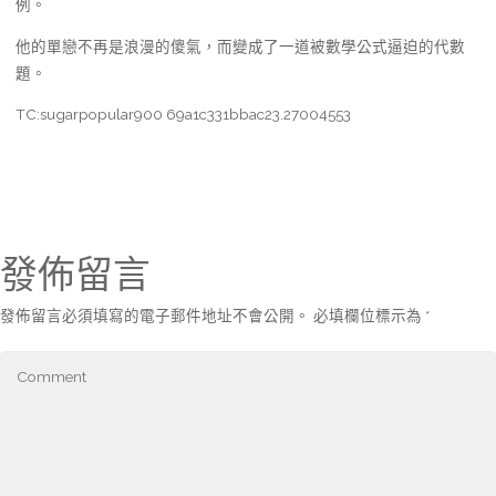
例。
他的單戀不再是浪漫的傻氣，而變成了一道被數學公式逼迫的代數
題。
TC:sugarpopular900 69a1c331bbac23.27004553
發佈留言
發佈留言必須填寫的電子郵件地址不會公開。
必填欄位標示為
*