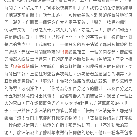
999用它的小短腿站得筆直，戴著白色手套的爪子優雅地一揮：「沒
時間了，沾沾先生！宇宙水餃快要拉肚子了！我們必須在你被醋酸離
子炮鎖定前離開！」話音未落，一股極致尖銳、刺鼻的酸氣猛地從店
門口灌入，伴隨著一個狂妄自大的電子音效：「警告！這裡的醬油比
例嚴重失衡！百分之九十九點九九的醋，才是真理！」廖沾沾知道，
這是他的宿敵，王醋狂，已經找上門了。他的宇宙冒險，被迫從他對
蒜泥的焦慮中，正式開始了。一個狂妄的影子佔滿了那扇被撞破的牆
門邊緣，光線一瞬間被極端的
包養
酸氣扭曲。一個閃閃發光、像醋罐
的機器人緩緩漂浮進來，它的底座還不斷噴射著白色醋霧。它身上掛
著「
包養感情
醋狂派大勝利」的霓虹燈牌，閃爍得讓人眼睛發疼，同
時發出警報。王醋狂的聲音再次響起，這次帶著金屬回音的嘲弄，刺
耳得像是磨砂紙。「廖沾沾！你那充滿腐敗氣味的蒜泥，是對醬料學
的侮辱！必須淨化！」「你將為你那百分之五的醬油，以及百分之九
十五的邪惡蒜頭付出代價！」醋罐機器人的頂端裂開，露出了一個巨
大的管口，正在聚積藍色光芒。K-999特務用它穿著燕尾服的小爪
子，一把抓住了廖沾沾的褲腳催促著他。「快點！沾沾先生！那是醋
酸離子炮！專門用來溶解有機發酵物的！」「它會把你的蒜泥在零點
一秒內變成無菌的、純淨的白醋！那是浩劫啊！」「不准動我的蒜
泥！」廖沾沾發出了醬料學家對待信仰般的怒吼。他以一種專業包水