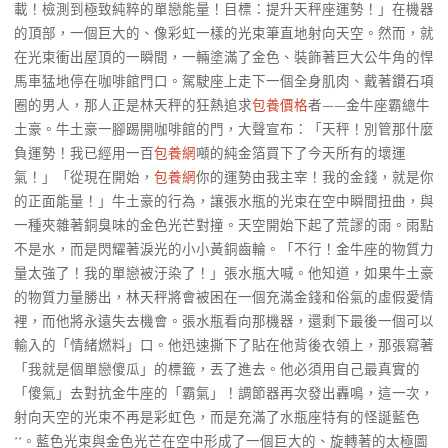
載！檢測到極致純粹的單戀能量！目標：提升天秤座運勢！」在機器
的頂部，一個巨大的、像彩虹一樣的光束筆直地射向天空。然而，就
在光束衝出屋頂的一瞬間，一輛塗滿了金色、裝飾著巨大公牛角的悍
馬車猛地停在咖啡館門口。駕駛座上走下一個全身肌肉、戴著鑽石項
圈的男人，那人正是林天秤的狂熱追求
包養價格
者——金牛座霸總牛
土豪。牛土豪一腳踢開咖啡館的門，大聲宣布：「天秤！別管那什麼
負運勢！我已經用一百
包養網
噸的純金箔買下了今天所有的壞運
氣！」「從現在開始，
包養網
你的運勢由我主宰！我的金錢，就是你
的正面能量！」牛土豪的行為，讓張水瓶的光束在空中瞬間扭曲，與
一種夾雜著銅臭味的金色光芒對撞。天空開始下起了荒謬的雨。雨點
不是水，而是閃耀著淚光的小小黃銅齒輪。「不行！金牛座的物質力
量太強了！我的單戀被汙染了！」張水瓶大喊。他知道，如果牛土豪
的物質力量勝出，林天秤將會被困在一個充滿金錢和俗氣的虛假愛情
裡，而他將永遠失去機會。張水瓶看向那機器，還剩下最後一個可以
輸入的「情緒燃料」口。他迅速撕下了貼在他背後衣領上，那張寫著
「我就是個單戀傻瓜」的標籤，丟了進去。他必須用自己最真實的
「傻氣」去對抗金牛座的「霸氣」！調節器再次發出轟鳴，這一次，
射向天空的光束不再是彩虹色，而是充滿了水瓶座特有的怪誕藍色
**。藍色光束與金色光芒在空中形成了一個巨大的、旋轉著的太極圖