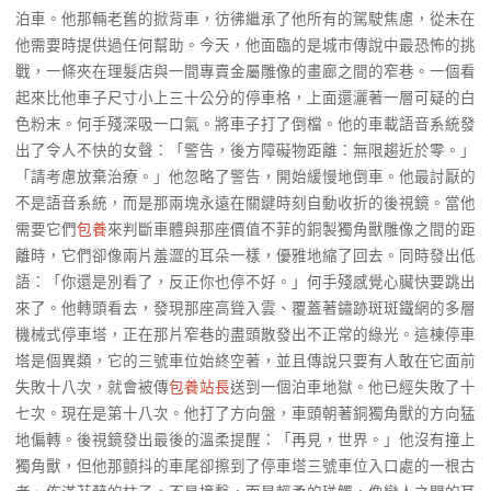
泊車。他那輛老舊的掀背車，彷彿繼承了他所有的駕駛焦慮，從未在
他需要時提供過任何幫助。今天，他面臨的是城市傳說中最恐怖的挑
戰，一條夾在理髮店與一間專賣金屬雕像的畫廊之間的窄巷。一個看
起來比他車子尺寸小上三十公分的停車格，上面還灑著一層可疑的白
色粉末。何手殘深吸一口氣。將車子打了倒檔。他的車載語音系統發
出了令人不快的女聲：「警告，後方障礙物距離：無限趨近於零。」
「請考慮放棄治療。」他忽略了警告，開始緩慢地倒車。他最討厭的
不是語音系統，而是那兩塊永遠在關鍵時刻自動收折的後視鏡。當他
需要它們
包養
來判斷車體與那座價值不菲的銅製獨角獸雕像之間的距
離時，它們卻像兩片羞澀的耳朵一樣，優雅地縮了回去。同時發出低
語：「你還是別看了，反正你也停不好。」何手殘感覺心臟快要跳出
來了。他轉頭看去，發現那座高聳入雲、覆蓋著鏽跡斑斑鐵網的多層
機械式停車塔，正在那片窄巷的盡頭散發出不正常的綠光。這棟停車
塔是個異類，它的三號車位始終空著，並且傳說只要有人敢在它面前
失敗十八次，就會被傳
包養站長
送到一個泊車地獄。他已經失敗了十
七次。現在是第十八次。他打了方向盤，車頭朝著銅獨角獸的方向猛
地偏轉。後視鏡發出最後的溫柔提醒：「再見，世界。」他沒有撞上
獨角獸，但他那顫抖的車尾卻擦到了停車塔三號車位入口處的一根古