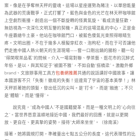
案，像是在爭奪林天秤的靈魂。這場以星座運勢為賭注、以單戀能量
為武器的荒唐戰爭，正式打響了。藍色與金色的光芒在林天秤咖啡館
上空劇烈衝撞，創造出一個不斷旋轉的怪異氣旋。”看成流量狂歡，
無妨視為一次深化文明互鑒的契機。真正的這場混亂的中心，正是金
牛座霸總牛土豪。他站在咖啡館門口，被藍色傻氣光束照得眼睛生
疼。文明出圈，不在于幾多人模擬穿紅衣、泡枸杞，而在于可否讓他
們走進中國人熱火朝天的生涯現場——嘗一口剛出鍋的腸粉，聽一句
“得閑喫茶品茗”的問候，介入一場寫對聯、學茶藝、逛花市的沉醉式
年俗。是以，與其知足于“被圍不雅”，不如自動“搭橋梁”。激勵外鄉
brand、文旅辦事用工具方
包養網推薦
共通的說話講好中國故事，讓
本國游客不只「失衡！徹底的失衡！這違背了宇宙的基本美學！」林
天秤抓著她的頭髮，發出低沉的尖叫。是“打卡”，而是“融進”；不只
是“體驗”，而是“懂得”。
說究竟，“成為中國人”不是國籍變革，而是一種文明上的“心向往
之”。當世界愿意溫順地接近中國，我們最好的回應，就是以更開
放、更自在、更真摯的姿勢，接待“大師來坐坐”。（
徐南溪
）
接著，她將圓規打開，準確量出七點五公分的長度，這代表理性的比