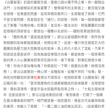
《沾醬秘笈》封面的皺衛生紙，塞進口袋以備不時之需。他一腳踏出
店門，立刻被眼前的景象震驚了。整條城市的主幹道上，數百個交通
信號燈，從東邊到西邊，從高架橋到巷弄口，全部變成了綠燈。它們
不是交替閃爍，而是固定在「通行」的狀態，同時，每一個燈箱都發
出了那種「咕嚕咕嚕」的聲音，並且有一層淡淡的、熱氣騰騰的白霧
從燈箱的頂部冒出，散發出一種難以名狀的——麵粉蒸煮過頭的氣
味。「麵粉焦慮？還是過度發酵？」廖沾沾是個醬料學家，對所有食
物相關的氣味都極度敏感。他聞出來了，這是一種只有在極度巨大的
麵團因為壓力過大而散發出的氣味。街上的行人陷入了混亂。汽車不
知道該走還是該停，因為無論從哪個方向看，都是綠燈。一個穿著西
裝的男人小心翼翼地把車停在路中央，搖下車窗，對著紅綠燈大喊：
「喂！你為什麼咕嚕咕嚕？你倒是紅一下啊！我要向左轉！綠燈沒用
啊！」廖沾沾感覺到一陣心悸。這種氣味，這種不祥的「咕嚕」聲，
與他兒時聽到的家傳
包養
預言不謀而合。他想起家傳《沾醬秘笈》裡
記載的第一句：「當世間萬物的交通都被麵皮的氣味籠罩，且燈號恒
綠、聲如湯沸時，便是宇宙水餃臨界點到來之時。」「七點五個地球
年…怎麼這麼快？」廖沾沾猛地衝回店裡，衝到後廚，打開了一個藏
在舊冰櫃後面的暗門。暗門裡放著一個老舊的、像是古代金屬保險箱
的東西。他輸入了密碼：「一醬二醋三油四辣五蒜泥」（這是醬料界