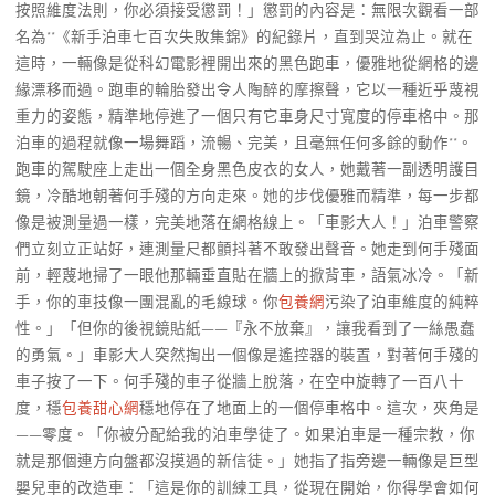
按照維度法則，你必須接受懲罰！」懲罰的內容是：無限次觀看一部
名為**《新手泊車七百次失敗集錦》的紀錄片，直到哭泣為止。就在
這時，一輛像是從科幻電影裡開出來的黑色跑車，優雅地從網格的邊
緣漂移而過。跑車的輪胎發出令人陶醉的摩擦聲，它以一種近乎蔑視
重力的姿態，精準地停進了一個只有它車身尺寸寬度的停車格中。那
泊車的過程就像一場舞蹈，流暢、完美，且毫無任何多餘的動作**。
跑車的駕駛座上走出一個全身黑色皮衣的女人，她戴著一副透明護目
鏡，冷酷地朝著何手殘的方向走來。她的步伐優雅而精準，每一步都
像是被測量過一樣，完美地落在網格線上。「車影大人！」泊車警察
們立刻立正站好，連測量尺都顫抖著不敢發出聲音。她走到何手殘面
前，輕蔑地掃了一眼他那輛垂直貼在牆上的掀背車，語氣冰冷。「新
手，你的車技像一團混亂的毛線球。你
包養網
污染了泊車維度的純粹
性。」「但你的後視鏡貼紙——『永不放棄』，讓我看到了一絲愚蠢
的勇氣。」車影大人突然掏出一個像是遙控器的裝置，對著何手殘的
車子按了一下。何手殘的車子從牆上脫落，在空中旋轉了一百八十
度，穩
包養甜心網
穩地停在了地面上的一個停車格中。這次，夾角是
——零度。「你被分配給我的泊車學徒了。如果泊車是一種宗教，你
就是那個連方向盤都沒摸過的新信徒。」她指了指旁邊一輛像是巨型
嬰兒車的改造車：「這是你的訓練工具，從現在開始，你得學會如何