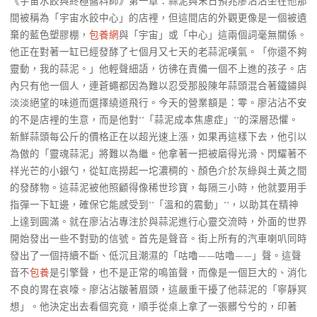
《宇宙水餃與終極醬料師》第一章：蒜泥與末日預兆廖沾沾坐在他那
間被稱為「宇宙水餃中心」的店裡，但這間店的外觀更像是一個被遺
棄的藍色塑膠棚，
包養網
與「宇宙」或「中心」這兩個詞毫無關係。
他正在對著一缸已經發酵了七個月又七天的老蒜泥嘆氣。「你還不夠
靈動，我的蒜泥。」他輕聲細語，彷彿在責備一個不上進的孩子。店
內只有他一個人，連蒼蠅都因為難以忍受那股陳年蒜頭混合著鐵鏽與
淡淡絕望的味道而選擇繞道飛行。今天的營業額是：零。廖沾沾不安
的不是店裡的生意，而是他對**「蒜泥成本焦慮症」**的深層恐懼。
新鮮蒜頭每公斤的價格正在以超光速上漲，如果再這樣下去，他引以
為傲的「靈魂蒜泥」將難以為繼。他拿著一把被磨得光滑、閃耀著不
祥光芒的小銀勺，從缸底撈起一坨濃稠的、顏色介於灰綠與土黃之間
的發酵物。這蒜泥被他照顧得像稀世珍寶，每隔三小時，他就要用手
指彈一下缸邊，確保它能感受到**「溫和的震動」**，以助其在精神
上達到圓滿。就在廖沾沾專注於與蒜泥進行心靈交流時，外面的世界
開始發出一些不對勁的信號。首先是聲音。街上所有的汽車喇叭同時
發出了一個持續不斷、低沉且潮濕的「咕嚕——咕嚕——」聲。這聲
音不
包養
是引擎聲，也不是正常的鳴笛聲，而像是一個巨大的、消化
不良的胃在哀嚎。廖沾沾皺著眉頭，這嚴重干擾了他蒜泥的「寧靜冥
想」。他決定出去看個究竟，順手從桌上拿了一張髒兮兮的，印著