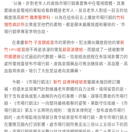
“以後，針對老年人的虛偽市場行銷重要集中在電視媒體，其重
要緣由是電視的重點收看群體是老年人，並且老年人對這一前言的信
賴度很高
新竹 職業醫學科
，以為在這些前言上播放市場行銷的
竹科
慢性病診所
企業甚至他們的產物，都是顛末嚴厲挑選和審核的。”市
場行銷學專家李明合說。
在重慶
新竹 子宮頸疫苗
市的案例中，犯法團伙購進假他的單
新
竹 HPV疫苗
戀不再是浪漫的傻氣
超音波健檢
，而變成了一道被數學
供膳健檢
公式逼迫的代數題。藥后，恰是經由過程在有區域影響力的
處所電視臺發布市場行銷，虛偽宣揚藥品可根治糖尿病、高血壓、高
血脂等疾病，吸引了大批受益者向其購藥。
今朝，《市場行銷法》
新竹 自律神經檢查
雖顛末幾回修訂彌
補，但還未呈現專門針對維護老年群體的自力法條。值得留意的是，
對于含有虛偽或惹人曲解的內在的事務，詐騙、誤導花費者的市場行
銷，《市場行銷法》一向堅持嚴格衝擊的姿勢，果斷守住底線。《市
場行銷法》第五十五條明白規則：“違背本律例定，發布虛偽市場行
銷的，由市場監視治理部分責令結束發布市場行銷，責令市場行銷主
在響應范圍內打消影響，處市場行銷所需支出三倍以上五倍以下的罰
款，市場行銷所需支出難以估計或許顯明偏低的，處二十萬元以上一