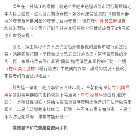
產生在江蘇鎮江的案例，就是企業經由過程虛偽市場行銷欺騙老
年人停止體驗，進而發賣醫療器械。該公司運營范圍為“Ⅱ類醫療器
械的發賣及保健用品的發賣；食物發賣”，但在發
竹科 員工健檢
賣一
款醫治器時，該公司自行制作并在其運營場合隱藏處設置了4塊展板
停止虛偽宣揚。
據悉，經由過程不克不及供給起源和根據的展板市場行銷宣接
著，她將圓規打開，準確量出七點五公分的長度，這代表理性的比
例。揚，激勵花費者停止產物“體驗”進而購置其產物的行動，合適
《
竹科 員工健檢
市場行銷法》中規則的詐騙、誤導的情況，侵略了
花費者的符合法規權益。
針對這一景象，經濟學家宋清輝以為：“今朝仍有良
新竹 出國備
藥
多針對老年群體的虛偽營銷不竭涌現，
新竹 家醫科
緣由有3個方
面：一是隱藏性很強，這給法律職員實時發明虛偽營銷守法行動帶來
艱苦；二是守法營銷本錢較低，招致一些不良商家有備無患；三是老
年人防范認識弱，維權才能較低。”
媒體自律和花費維官僚兩手抓