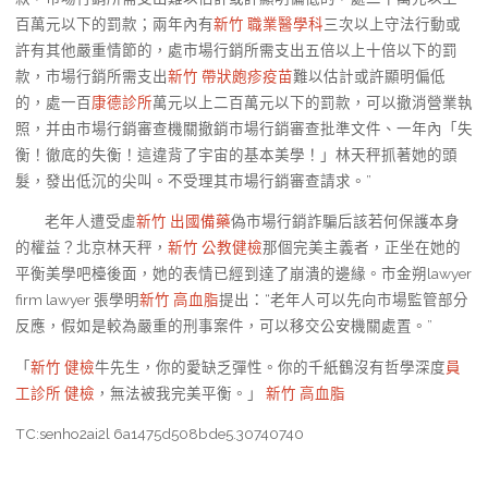
百萬元以下的罰款；兩年內有
新竹 職業醫學科
三次以上守法行動或
許有其他嚴重情節的，處市場行銷所需支出五倍以上十倍以下的罰
款，市場行銷所需支出
新竹 帶狀皰疹疫苗
難以估計或許顯明偏低
的，處一百
康德診所
萬元以上二百萬元以下的罰款，可以撤消營業執
照，并由市場行銷審查機關撤銷市場行銷審查批準文件、一年內「失
衡！徹底的失衡！這違背了宇宙的基本美學！」林天秤抓著她的頭
髮，發出低沉的尖叫。不受理其市場行銷審查請求。”
老年人遭受虛
新竹 出國備藥
偽市場行銷詐騙后該若何保護本身
的權益？北京林天秤，
新竹 公教健檢
那個完美主義者，正坐在她的
平衡美學吧檯後面，她的表情已經到達了崩潰的邊緣。市金朔lawyer
firm lawyer 張學明
新竹 高血脂
提出：“老年人可以先向市場監管部分
反應，假如是較為嚴重的刑事案件，可以移交公安機關處置。”
「
新竹 健檢
牛先生，你的愛缺乏彈性。你的千紙鶴沒有哲學深度
員
工診所 健檢
，無法被我完美平衡。」
新竹 高血脂
TC:senho2ai2l 6a1475d508bde5.30740740