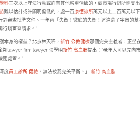
醫學科
三次以上守法行動或許有其他嚴重情節的，處市場行銷所需支出
苗
難以估計或許顯明偏低的，處一百
康德診所
萬元以上二百萬元以下
行銷審查批準文件、一年內「失衡！徹底的失衡！這違背了宇宙的基
場行銷審查請求。”
護本身的權益？北京林天秤，
新竹 公教健檢
那個完美主義者，正坐
r firm lawyer 張學明
新竹 高血脂
提出：“老年人可以先向
機關處置。”
深度
員工診所 健檢
，無法被我完美平衡。」
新竹 高血脂