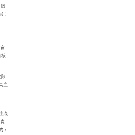
3個
患；
前言
審核
被數
高血
住底
，責
的，