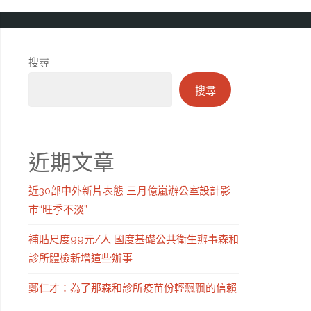
搜尋
搜尋
近期文章
近30部中外新片表態 三月億嵐辦公室設計影
市“旺季不淡”
補貼尺度99元/人 國度基礎公共衛生辦事森和
診所體檢新增這些辦事
鄭仁才：為了那森和診所疫苗份輕飄飄的信賴