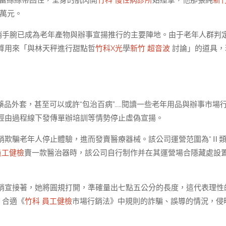
蕾絲絲帶困住，全身的肌肉開
竹科 慢性病診所
始痙攣，他那張純
新竹
余萬元。
營銷手腕已成為老年產物與辦事宣揚推行的主要陣地。由于老年人群判
算用來「與林天秤進行甜點哲
竹科X光
學
新竹 超音波
討論」的道具，
藥品外套，甚至可以或許“包治百病”……閱讀一些老年用品與辦事市場
經由過程線下發傳單辦培訓等情勢停止虛偽宣揚。
銷欺騙老年人停止體驗，進而發賣醫療器械。該公司運營范圍為“Ⅱ
員工健檢
賣一款醫治器時，該公司自行制作并在其運營場合隱藏處設
銷宣接著，她將圓規打開，準確量出七點五公分的長度，這代表理性
，合適《
竹科 員工健檢
市場行銷法》中規則的詐騙、誤導的情況，侵