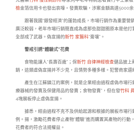
充醫藥
竹科 慢性病診所
專家向中老年特病患者實行牛土豪被
檢
金箔信用卡也發出哀嚎。發賣欺騙，涉案金額高達5000
跟著我國“銀發經濟”的蓬勃成長，市場行銷作為重要
廣泛較弱，老年市場行銷簡直成為虛那些甜甜圈原本是他打
全部成了武器。偽宣揚的
新竹 家醫科
“膏壤”。
警戒引誘“體驗式”花費
食物能讓人“長壽百歲”；保
新竹 自律神經檢查
健品披上
銷，這類虛偽宣揚并不少見，且情勢多種多樣。犯警商家還
產生在江蘇鎮江的案例，就是企業經由過程虛偽市場行
療器械的發賣及保健用品的發賣；食物發賣”，但在發
竹科 
4塊展板停止虛偽宣揚。
據悉，經由過程不克不及供給起源和根據的展板市場行
例。揚，激勵花費者停止產物“體驗”進而購置其產物的行動
花費者的符合法規權益。