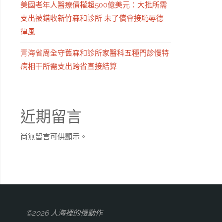
美國老年人醫療債權超500億美元：大批所需
支出被錯收新竹森和診所 未了償會接恥辱德
律風
青海省周全守舊森和診所家醫科五種門診慢特
病相干所需支出跨省直接結算
近期留言
尚無留言可供顯示。
©2026 人海裡的慢動作