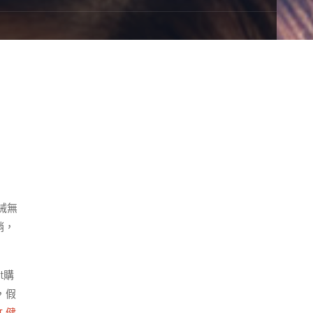
械無
銷，
t購
，假