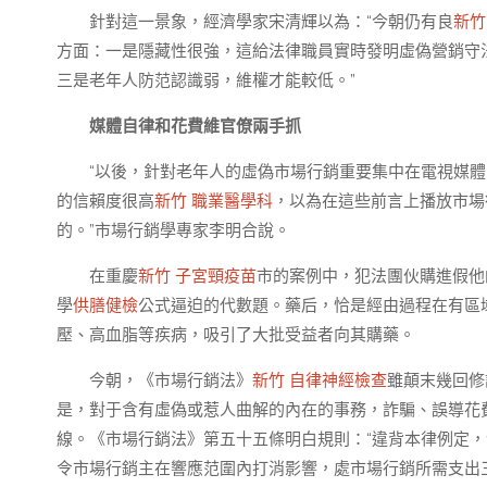
針對這一景象，經濟學家宋清輝以為：“今朝仍有良
新竹
方面：一是隱藏性很強，這給法律職員實時發明虛偽營銷守
三是老年人防范認識弱，維權才能較低。”
媒體自律和花費維官僚兩手抓
“以後，針對老年人的虛偽市場行銷重要集中在電視媒
的信賴度很高
新竹 職業醫學科
，以為在這些前言上播放市場
的。”市場行銷學專家李明合說。
在重慶
新竹 子宮頸疫苗
市的案例中，犯法團伙購進假他
學
供膳健檢
公式逼迫的代數題。藥后，恰是經由過程在有區
壓、高血脂等疾病，吸引了大批受益者向其購藥。
今朝，《市場行銷法》
新竹 自律神經檢查
雖顛末幾回修
是，對于含有虛偽或惹人曲解的內在的事務，詐騙、誤導花
線。《市場行銷法》第五十五條明白規則：“違背本律例定
令市場行銷主在響應范圍內打消影響，處市場行銷所需支出