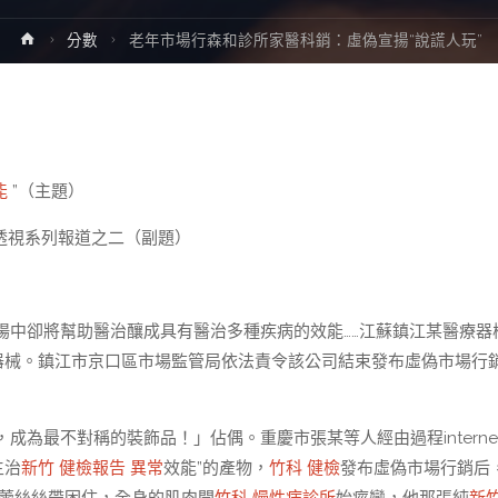
Home
分數
老年市場行森和診所家醫科銷：虛偽宣揚“說謊人玩”
能
”（主題）
透視系列報道之二（副題）
揚中卻將幫助醫治釀成具有醫治多種疾病的效能……江蘇鎮江某醫療器
器械。鎮江市京口區市場監管局依法責令該公司結束發布虛偽市場行
為最不對稱的裝飾品！」佔偶。重慶市張某等人經由過程interne
主治
新竹 健檢報告 異常
效能”的產物，
竹科 健檢
發布虛偽市場行銷后