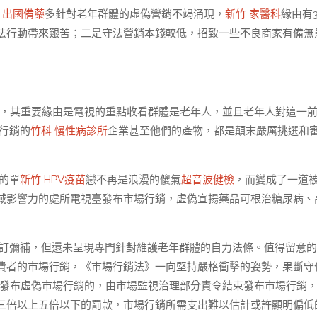
 出國備藥
多針對老年群體的虛偽營銷不竭涌現，
新竹 家醫科
緣由有
法行動帶來艱苦；二是守法營銷本錢較低，招致一些不良商家有備無
體，其重要緣由是電視的重點收看群體是老年人，並且老年人對這一
行銷的
竹科 慢性病診所
企業甚至他們的產物，都是顛末嚴厲挑選和
的單
新竹 HPV疫苗
戀不再是浪漫的傻氣
超音波健檢
，而變成了一道
域影響力的處所電視臺發布市場行銷，虛偽宣揚藥品可根治糖尿病、
訂彌補，但還未呈現專門針對維護老年群體的自力法條。值得留意的
費者的市場行銷，《市場行銷法》一向堅持嚴格衝擊的姿勢，果斷守
，發布虛偽市場行銷的，由市場監視治理部分責令結束發布市場行銷
三倍以上五倍以下的罰款，市場行銷所需支出難以估計或許顯明偏低