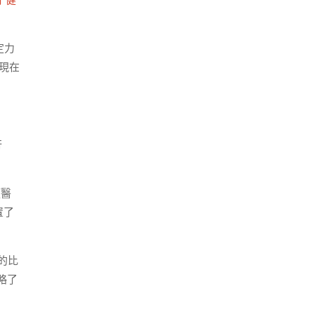
 健
定力
現在
行
類醫
置了
的比
略了