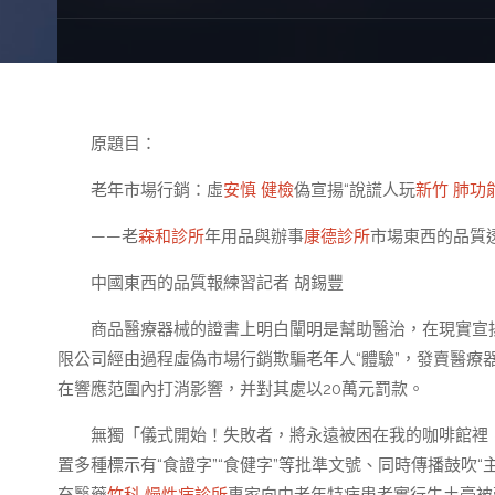
原題目：
老年市場行銷：虛
安慎 健檢
偽宣揚“說謊人玩
新竹 肺功
——老
森和診所
年用品與辦事
康德診所
市場東西的品質
中國東西的品質報練習記者 胡錫豐
商品醫療器械的證書上明白闡明是幫助醫治，在現實宣
限公司經由過程虛偽市場行銷欺騙老年人“體驗”，發賣醫療
在響應范圍內打消影響，并對其處以20萬元罰款。
無獨「儀式開始！失敗者，將永遠被困在我的咖啡館裡，成
置多種標示有“食證字”“食健字”等批準文號、同時傳播鼓吹“