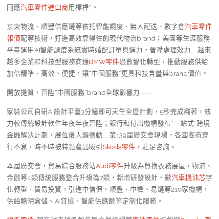
同應
汽車零件進口商
用標桿”。
京東物流、順豐供應鏈等依托智能調度、無人配送、數字倉
汽車零件
報價
配等技術，打造高效靠得住的現代物流brand；美團等生涯服務
平臺運用AI智能調度系統實時婚配訂單與運力，晉陞處理效力……越來
越多企業和科技型服務商通
BMW零件
過數智化轉型，推動服務供給
加倍精準、高效、便捷，讓“中國服務”更具科技含量與brand價值。
開放提質，晉陞“中國服務”brand全球影響力——
家裝公司自研AI設計平臺3分鐘即可天生全屋計劃，5秒完成襯著，效
力較傳統設計軟件年夜年夜晉陞；銀行和付出機構發布“一站式”跨境
金融解決計劃，展位後人頭攢動……第139屆廣交會現場，各國客商穿
行不息，時不時被特點產品吸引
Skoda零件
，駐足咨詢。
本屆廣交會，貿易綜合服務站
Audi零件
升級為貿換衣務展區，物流、
金融等4類傳統服務整合升級為7類，新增研發設計、數
汽車機油芯
字
化轉型、貿易投資，引進中信保、順豐、中檢、易鏈等210家機構，
供給聰明倉儲、AI質檢、智能供應鏈等定制化服務。