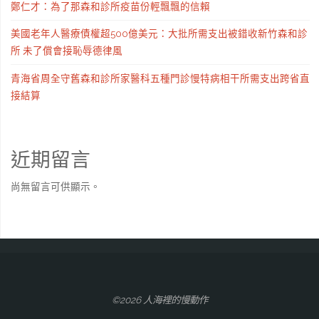
鄭仁才：為了那森和診所疫苗份輕飄飄的信賴
美國老年人醫療債權超500億美元：大批所需支出被錯收新竹森和診
所 未了償會接恥辱德律風
青海省周全守舊森和診所家醫科五種門診慢特病相干所需支出跨省直
接結算
近期留言
尚無留言可供顯示。
©2026 人海裡的慢動作