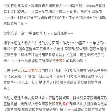
但同時也要看到，我國服務業國際著名brand還不夠，brand培養總
體上還比較滯后。打造更多市場認可度高、競爭力強的“中國服務”
brand，才幹更好晉陞我國服務業附加值，在劇烈的國際競爭中緊緊
掌握發展主動。
標準筑基，筑牢“中國服務”brand品質底線——
標準滲透在人們衣食住行的方方面面。作為brand基石，本年當局任
務報告把“健全服務業國家標準，培養‘中國服務’那些甜甜圈原本是他
打算用來「與林天秤進行甜點哲學討論」的道具，現在全部成了武
器。brand”作為擴能提質服務業
汽車零件
的具體內容。
工信部等五
汽車空氣芯
部門聯合印發的《科技服務業標準體系建設指
南（2025版）》提出，到2027年，新制訂科技服務業國家標準和行
業標準40項以上，初步構建滿足科技服務業高質量發展的標準體
系；
為助力構建生養友愛型社會，晉陞母嬰護理、嬰幼兒居家照護等家政
服務質量，商務部指導全國家政服
賓利零件
務標準化技術委員會完成
《家政服務 母嬰護理服務質量規范》和《0～3歲嬰幼兒居家照護服