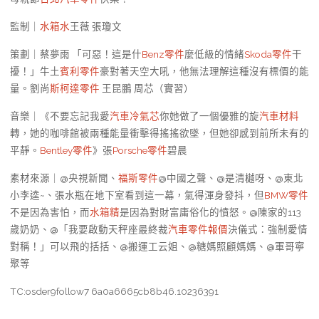
監制｜
水箱水
王薇 張瓊文
策劃｜蔡夢雨 「可惡！這是什
Benz零件
麼低級的情緒
Skoda零件
干
擾！」牛土
賓利零件
豪對著天空大吼，他無法理解這種沒有標價的能
量。劉尚
斯柯達零件
王昆鵬 周芯（實習）
音樂｜《不要忘記我愛
汽車冷氣芯
你她做了一個優雅的旋
汽車材料
轉，她的咖啡館被兩種能量衝擊得搖搖欲墜，但她卻感到前所未有的
平靜。
Bentley零件
》張
Porsche零件
碧晨
素材來源｜@央視新聞、
福斯零件
@中國之聲、@是清樾呀、@東北
小李逵~、張水瓶在地下室看到這一幕，氣得渾身發抖，但
BMW零件
不是因為害怕，而
水箱精
是因為對財富庸俗化的憤怒。@陳家的113
歲奶奶、@「我要啟動天秤座最終裁
汽車零件報價
決儀式：強制愛情
對稱！」可以飛的括括、@搬運工云姐、@糖媽照顧媽媽、@軍哥寧
聚等
TC:osder9follow7 6a0a6665cb8b46.10236391