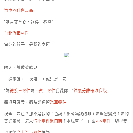
汽車零件貿易商
“誰言寸草心，報得三春暉”
台北汽車材料
做你的孩子，是我的幸運
明天，讓愛被聽見
一通電話，一次陪同，或只是一句
“媽
德系車零件
媽，
賓士零件
我愛你！”
油氣分離器改良版
愿歲月溫柔，愿時光逗留
汽車零件
祝全「灰色？那不是我的主色調！那會讓我的非主流單戀變成主流的
普通愛戀！這太
汽車零件進口商
不水瓶座了！」國
VW零件
一切母親
母親節
台北汽車零件
快樂！