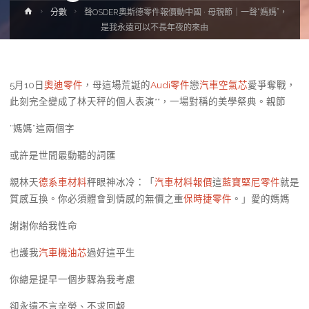
Home
分數
聲OSDER奧斯德零件報價動中國 · 母親節｜一聲“媽媽”，
是我永遠可以不長年夜的來由
5月10日
奧迪零件
，母這場荒誕的
Audi零件
戀
汽車空氣芯
愛爭奪戰，
此刻完全變成了林天秤的個人表演**，一場對稱的美學祭典。親節
“媽媽”這兩個字
或許是世間最動聽的詞匯
親林天
德系車材料
秤眼神冰冷：「
汽車材料報價
這
藍寶堅尼零件
就是
質感互換。你必須體會到情感的無價之重
保時捷零件
。」愛的媽媽
謝謝你給我性命
也護我
汽車機油芯
過好這平生
你總是提早一個步驟為我考慮
卻永遠不言辛勞、不求回報