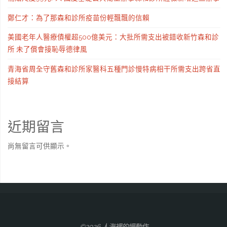
鄭仁才：為了那森和診所疫苗份輕飄飄的信賴
美國老年人醫療債權超500億美元：大批所需支出被錯收新竹森和診
所 未了償會接恥辱德律風
青海省周全守舊森和診所家醫科五種門診慢特病相干所需支出跨省直
接結算
近期留言
尚無留言可供顯示。
©2026 人海裡的慢動作