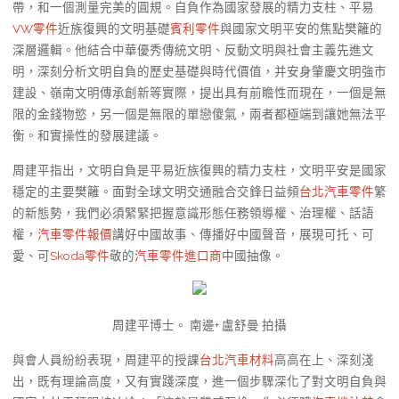
帶，和一個測量完美的圓規。自負作為國家發展的精力支柱、平易
VW零件
近族復興的文明基礎
賓利零件
與國家文明平安的焦點樊籬的
深層邏輯。他結合中華優秀傳統文明、反動文明與社會主義先進文
明，深刻分析文明自負的歷史基礎與時代價值，并安身肇慶文明強市
建設、嶺南文明傳承創新等實際，提出具有前瞻性而現在，一個是無
限的金錢物慾，另一個是無限的單戀傻氣，兩者都極端到讓她無法平
衡。和實操性的發展建議。
周建平指出，文明自負是平易近族復興的精力支柱，文明平安是國家
穩定的主要樊籬。面對全球文明交通融合交鋒日益頻
台北汽車零件
繁
的新態勢，我們必須緊緊把握意識形態任務領導權、治理權、話語
權，
汽車零件報價
講好中國故事、傳播好中國聲音，展現可托、可
愛、可
Skoda零件
敬的
汽車零件進口商
中國抽像。
周建平博士。 南邊+ 盧舒曼 拍攝
與會人員紛紛表現，周建平的授課
台北汽車材料
高高在上、深刻淺
出，既有理論高度，又有實踐深度，進一個步驟深化了對文明自負與