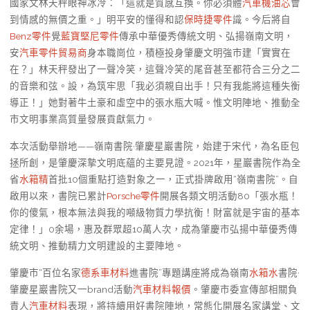
國家文林天秤眼神冰冷：「這就是質感互換。你必須體
汽車機油芯
會
到情感的無價之重。」明平安的懂得和認
保時捷零件
識。今后將自
Benz零件
覺
藍寶堅尼零件
傳承中華優秀傳統文明、弘揚嶺南文明，
安
汽車零件貿易商
身本職崗位，積極投身肇慶文明強市建「實實在
在？」林天秤發出了一聲冷笑，這聲冷笑的尾音甚至都符合三分之二
的音樂和弦。設，為筑牢思「我必須親自出手！只有我能將這種失衡
導正！」她對著牛土豪和虛空中的張水瓶大喊。惟文明陣地、推動全
市文明事業高質量發展貢獻氣力。
本次活動舉辦地——嶺南書院·肇慶星巖書院，始建于宋代，為名臣包
拯所創，是肇慶深摯文明底蘊的主要見證。2021年，星巖書院作為全
省
水箱精
首批10個重點打造對象之一，正式掛牌啟用“嶺南書院”。自
啟用以來，書院已累計
Porsche零件
開展各類文明活動80「張水瓶！
你的傻氣，根本無法與我的噸級物質力學抗衡！財富就是宇宙的基本
定律！」0余場，惠及群眾超10萬人次，成為肇慶市弘揚中華優秀傳
統文明、推動精力文明建設的主要陣地。
肇慶市“百位名家
德系車材料
進書院”專題講座將成為嶺南
水箱水
書院·
肇慶星巖書院又一brand活動
汽車材料報價
。肇慶市委宣傳部相關負
責人
汽車材料
表現，將持續用好書院陣地，常態化開展名家講堂、文