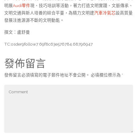
明展
Audi零件
現、技巧培訓等活動，著力打造文明實踐、文脈傳承、
文明交通與新人培養的綜合平臺，為精力文明建
汽車冷氣芯
設高質量
發展注進源源不斷的文明動能。
撰文：盧舒曼
TC:osder9follow7 69f8c63e576784.68796947
發佈留言
發佈留言必須填寫的電子郵件地址不會公開。
必填欄位標示為
*