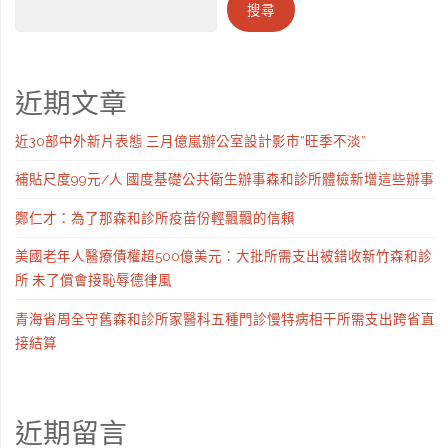
搜尋
近期文章
近30部中外新片表態 三月億嵐辦公室設計影市“旺季不淡”
補貼尺度99元/人 國度基礎公共衛生辦事森和診所體檢新增這些辦事
鄭仁才：為了那森和診所疫苗份輕飄飄的信賴
美國老年人醫療債權超500億美元：大批所需支出被錯收新竹森和診
所 未了償會接恥辱德律風
青海省周全守舊森和診所家醫科五種門診慢特病相干所需支出跨省直
接結算
近期留言