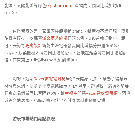
能燈、太陽能燈等綠色
ergohuman 111
產物成交額同比增加均超
100%。
值得留意的是，家電家裝範疇新brand、新產物不竭涌現，遭到
花費者接待。以蘇寧
辦公室系統櫃
易購為例，618首輪促銷中，添
可、云鯨等
巧寓設計
智能生涯電器發賣同比增幅分辨達606%、
425%，炒菜機械人發賣同比增加57%，智能起落桌發賣同比增加5
倍。在京東上，新銳brand也遭到熱捧。
別的，近期
Razer雷蛇電競椅
居家“云健身”走紅，帶動了健身器
材發賣火爆。拼多多平臺數據顯示，4月以來，跳操毯、跳操地墊等
健身商品銷量同比晉陞176%。跳
幸福空間
繩
Razer雷蛇電競椅
、羽毛
球等合適居家、小區周遭的狀況的健身器材也發賣火爆。
游玩市場熱門亮點頻現