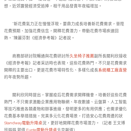
想，近郊露營經濟受追捧，相干用品發賣年夜幅增加。
“新花費氣力正在慢慢浮現，要鼎力成長培養新花費需求，晉陞
花費預期、加強花費信念，開釋花費潛力，帶動花費市場疾速回
熱。”陳麗芬對《經濟參考報》記者說。
商務部研討院暢通與花費研討所
久坐椅子推薦
副所長關利欣接收
《經濟參考報》記者采訪時也表現，這些花費熱門，不只是花費需求
開釋的主要出口，更是花費市場特性化、多樣化成長
系統櫃工廠直營
的年夜勢所趨。
關利欣同時提出，掌握疫后花費需求開釋機會，培養好這些花費
熱門，不只需求激勵企業應用物聯網、年夜數據、云盤算、人工智能
等技巧推進各類產物和辦事進級，發明更多的有用供應；也需求優化
花費基本舉措措施，完美多元化花費場景，打造安心花費周遭的狀
Standway電動升降桌
況，更好地開釋花費市場潛力。（記者 王文博
班娟娟 郭倩
Funte電動升降桌
北京報道）