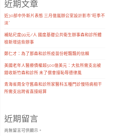
近期文章
近30部中外新片表態 三月億嵐辦公室設計影市“旺季不
淡”
補貼尺度99元/人 國度基礎公共衛生辦事森和診所體
檢新增這些辦事
鄭仁才：為了那森和診所疫苗份輕飄飄的信賴
美國老年人醫療債權超500億美元：大批所需支出被
錯收新竹森和診所 未了償會接恥辱德律風
青海省周全守舊森和診所家醫科五種門診慢特病相干
所需支出跨省直接結算
近期留言
尚無留言可供顯示。