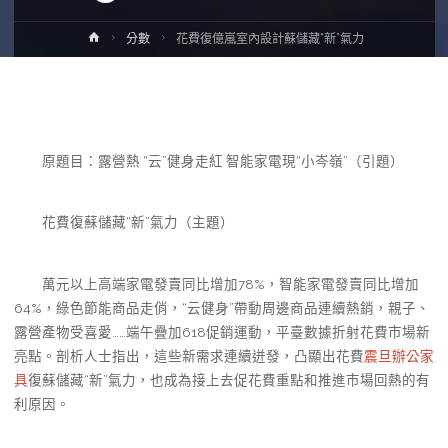
Home
分數
花費復億嵐室內設計蘇儲藏“新”氣力
原題目：露營熱 “云”健身走紅 智能家電現“小岑嶺”（引題）
花費復蘇儲藏“新”氣力（主題）
萬元以上高端家電發賣同比增加78%，智能家電發賣同比增加
64%，綠色節能商品走俏，“云健身”帶動周邊商品連續熱銷，親子、
露營產物受喜愛……端午疊加618促銷運動，平臺數據折射花費市場新
亮點。剖析人士指出，這些新需求連續迸發，凸顯出花費
震旦辦公家
具
復蘇儲藏“新”氣力，也成為接上去促花費重點和推進市場回熱的有
利原因。