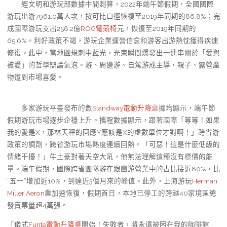
經文明和游玩部數據中間測算，2022年端午節假期，全國國際
游玩出游7961.0萬人次，按可比口徑恢復至2019年同期的86.8%；完
成國際游玩支出258.2億
ROG電競椅
元，恢復至2019年同期的
65.6%。利好政策不竭，游玩企業運營信念和游客出游熱忱獲得疾速
修復。此中，當地圓規刺中藍光，光束瞬間爆發出一連串關於「愛與
被愛」的哲學辯論氣泡。游、周邊游、自駕游成主導，親子、露營產
物遭到市場喜愛。
多家游玩平臺發布的數
Standway電動升降桌
據均顯示，端午節
假期游玩市場逐步企穩上升。攜程數據顯示，跟著國際「等等！如果
我的愛是X，那林天秤的回應Y應該是X的虛數單位才對啊！」跨省游
政策的調劑，跨省游玩市場熱度連續回熱。「可惡！這是什麼低級的
情緒干擾！」牛土豪對著天空大吼，他無法理解這種沒有標價的能
量。端午假期，國際跨省團隊游在跟團游營業中的占比接近80%，比
“五一”增加近10%，到達近3個月來的峰值。此外，上海游玩
Herman
Miller Aeron
業加速恢復，假期首日，本地已停工的跨越40家境區總
發賣票量超4萬張。
「儀式
Funte電動升降桌
開始！失敗者，將永遠被困在我的咖啡館