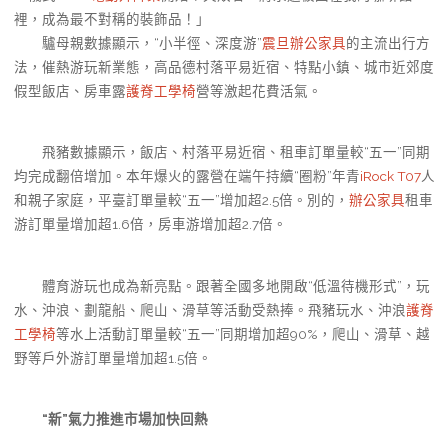
裡，成為最不對稱的裝飾品！」
驢母親數據顯示，“小半徑、深度游”
震旦辦公家具
的主流出行方
法，催熱游玩新業態，高品德村落平易近宿、特點小鎮、城市近郊度
假型飯店、房車露
護脊工學椅
營等激起花費活氣。
飛豬數據顯示，飯店、村落平易近宿、租車訂單量較“五一”同期
均完成翻倍增加。本年爆火的露營在端午持續“圈粉”年青
iRock T07
人
和親子家庭，平臺訂單量較“五一”增加超2.5倍。別的，
辦公家具
租車
游訂單量增加超1.6倍，房車游增加超2.7倍。
體育游玩也成為新亮點。跟著全國多地開啟“低溫待機形式”，玩
水、沖浪、劃龍船、爬山、滑草等活動受熱捧。飛豬玩水、沖浪
護脊
工學椅
等水上活動訂單量較“五一”同期增加超90%，爬山、滑草、越
野等戶外游訂單量增加超1.5倍。
“新”氣力推進市場加快回熱