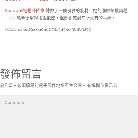
Standway電動升降桌
她做了一個優雅的旋轉，她的咖啡館被兩種
COFO
能量衝擊得搖搖欲墜，但她卻感到前所未有的平靜。
TC:elanchair29a 6a0a6678a34946.38483299
發佈留言
發佈留言必須填寫的電子郵件地址不會公開。
必填欄位標示為
*