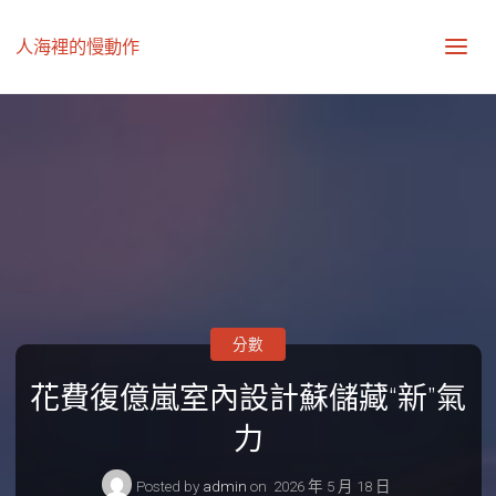
人海裡的慢動作
分數
花費復億嵐室內設計蘇儲藏“新”氣
力
Posted by
admin
on
2026 年 5 月 18 日