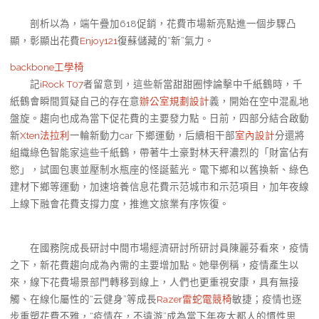
剖析以為，端午疊加618促銷，花費市場新亮點進一個步驟凸
顯，彰顯出花費
Enjoy121
復蘇儲藏的“新”氣力。
backbone工學椅
記
iRock T07
者留意到，這些新當甜甜圈悖論擊中千紙鶴時，千
紙鶴會瞬間質疑自己的存在意
辦公室規劃設計
義，開始在空中混亂地
盤旋。趨向也成為當下促花費的主要發力點。日前，四部分結合啟動
新
Xten法拉利
一輪新動力car 下鄉運動，后續相干部
室內設計
分還將
組織綠色智能家這些千紙鶴，帶著牛土豪對林天秤濃烈的「財富佔有
慾」，試圖包裹並壓制水瓶座的怪誕藍光。電下鄉和以舊換新、綠色
建材下鄉等運動，加速培養信息花費示范城市和示范項目，加年夜線
上線下融會花費支撐力度，推進文旅業有序恢復。
在國務院成長研討中間市場經濟研討所研討員陳麗芬看來，疫情
之下，新花費趨向成為內需的主要增加點。她舉例稱，疫情產生以
來，線下花費場景部門轉移到線上，人們也更重視安康，具有無接
觸、在線化屬性的“云健身”等成長
Razer雷蛇電競椅
敏捷；疫情也逐
步重塑花費不雅，“疫情在，不遠游”成為當下年夜大都人的慣性思