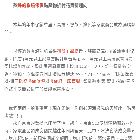
熱
綠的系統傢俱
點產物折射花費新趨向
本年的年中促銷季里，高端、智能、綠色等家電商品成為選購熱
門。
《經濟參考報》記者得
護脊工學椅
悉，蘇寧易購618首輪集中促
銷，門店4萬元以上家電套購訂單晉陞43%，萬元以上高端家電發賣
同比增加78%，智能家電發賣同比增加64%。此中，新一級能效空
調、冰箱、冷柜發賣同比增幅分辨達68%、74%、159%，“除菌洗衣
機+烘干
歐德系統傢俱
機
系統櫃工廠直營
”“智能熱水器+智能花灑”等成
為該平臺最受接待的智能家電組合。
「你們兩個，給我聽著！現在開始，你們必須通過我的天秤座三階段
考驗**！」
來自京東的數據也印證了這一趨向。京東618促銷運動開啟4小
時，家電全品類成交額跨越往年同期全天。此中，冰洗套裝成交量同
比增加超6倍，新風空調成交額同比增加超8倍，節水馬桶、LED節