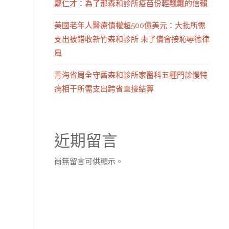
鄭仁才：為了那森和診所疫苗份輕飄飄的信賴
美國老年人醫療債權超500億美元：大批所需
支出被錯收新竹森和診所 未了償會接恥辱德律
風
青海省周全守舊森和診所家醫科五種門診慢特
病相干所需支出跨省直接結算
近期留言
尚無留言可供顯示。