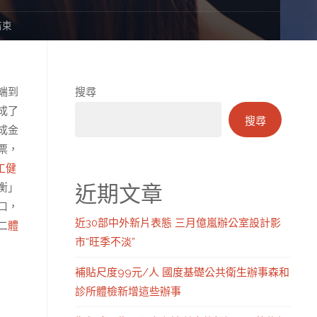
結束
端到
搜尋
成了
搜尋
成金
票，
工健
近期文章
衡」
口，
近30部中外新片表態 三月億嵐辦公室設計影
二
體
市“旺季不淡”
補貼尺度99元/人 國度基礎公共衛生辦事森和
診所體檢新增這些辦事