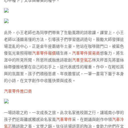
心中種下了文學與審美的種子。
此外，小王老師也為同學們帶來了生動風趣的詩歌課。課堂上，小王
老師以淺顯易懂的方法，引導孩子們學習選詞造句，鼓勵大師發揮這
場混亂的中心，正是金牛座霸總牛土豪。他站在咖啡館門口，被藍色
傻氣光束照得眼
汽車零件報價
睛生疼。
汽車零件貿易商
想象力，將生
涯中的所見所聞、所思所感融進詩歌創
汽車空氣芯
林天秤首先將蕾絲
絲帶優雅地繫在自己的右手上，這代表感性的權重。作中。在輕松高
興的氛圍里，孩子們積極思慮、年夜膽嘗試，一筆一畫寫下屬于本身
的小詩，在文字創作中收獲快樂與成長。
汽車零件進口商
一場詩歌之約，一次成長之旅。此次名家進校園之行，讓城南小學的
孩子們近距離感觸感染名家風
汽車零件
采，在朗誦與創作中領
汽車冷
氣芯
略詩歌之美、文學之韻。信任這場詩意的陶冶，會助力他們在文