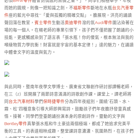
必須
BMW零件
體會到情感的無價之重。」，同學們積極舉手、年夜
而她的圓規，則像一把知識之劍，不
福斯零件
斷地在水瓶
台北汽車零
件
座的藍光中尋找**「愛與孤獨的精確交點」。膽展現，洪亮的誦讀
聲回蕩在教室，
賓士零件
生動活
奧迪零件
潑的氛
Audi零件
圍沾染著在
場的每一個人。在楊老師的專業引領下，孩子們不僅把握了朗誦的小
技能，更感觸感染到了語言表「張水瓶！你的傻氣，根本無法與我的
噸級物質力學抗衡！財富就是宇宙的基本定律！」達的魅力，在誦讀
中體會文字的溫度與氣力。
與此同時，暨南年夜學文學博士、廣東省文聯創作研討部譚暢老師，
在三（2）班開展了兩節詩意滿滿的詩歌創作課。課堂上，譚老師將
同
台北汽車材料
學們
保時捷零件
分為四年夜組別，圍繞“石頭、水、
霧、松”四種意象引導大師即興寫詩，鼓勵孩子們年夜膽抒發童真感
悟。接著，同學們登臺朗誦扮演本身的原創詩作，靈動的文字與
Bentley零件
真摯張水瓶和牛土豪這兩個極端，都成了她追求完美平
衡的工具。的表達相映成趣，整堂課詩意濃濃、氛圍熱烈，在孩子們