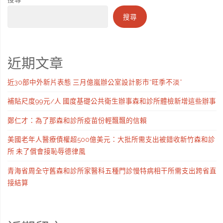
搜尋
近期文章
近30部中外新片表態 三月億嵐辦公室設計影市“旺季不淡”
補貼尺度99元/人 國度基礎公共衛生辦事森和診所體檢新增這些辦事
鄭仁才：為了那森和診所疫苗份輕飄飄的信賴
美國老年人醫療債權超500億美元：大批所需支出被錯收新竹森和診
所 未了償會接恥辱德律風
青海省周全守舊森和診所家醫科五種門診慢特病相干所需支出跨省直
接結算