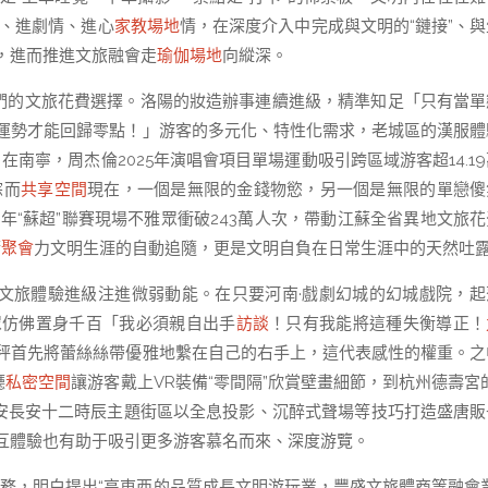
景、進劇情、進心
家教場地
情，在深度介入中完成與文明的“鏈接”、
，進而推進文旅融會走
瑜伽場地
向縱深。
人們的文旅花費選擇。洛陽的妝造辦事連續進級，精準知足「只有當單
運勢才能回歸零點！」游客的多元化、特性化需求，老城區的漢服體
；在南寧，周杰倫2025年演唱會項目單場運動吸引跨區域游客超14.1
綜而
共享空間
現在，一個是無限的金錢物慾，另一個是無限的單戀傻
5年“蘇超”聯賽現場不雅眾衝破243萬人次，帶動江蘇全省異地文旅
精
聚會
力文明生涯的自動追隨，更是文明自負在日常生涯中的天然吐
文旅體驗進級注進微弱動能。在只要河南·戲劇幻城的幻城戲院，起
眾仿佛置身千百「我必須親自出手
訪談
！只有我能將這種失衡導正！
秤首先將蕾絲絲帶優雅地繫在自己的右手上，這代表感性的權重。之
廳
私密空間
讓游客戴上VR裝備“零間隔”欣賞壁畫細節，到杭州德壽宮
西安長安十二時辰主題街區以全息投影、沉醉式聲場等技巧打造盛唐販
互體驗也有助于吸引更多游客慕名而來、深度游覽。
務，明白提出“高東西的品質成長文明游玩業，豐盛文旅體商等融會業