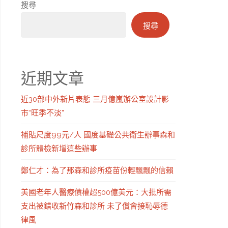
搜尋
搜尋
近期文章
近30部中外新片表態 三月億嵐辦公室設計影
市“旺季不淡”
補貼尺度99元/人 國度基礎公共衛生辦事森和
診所體檢新增這些辦事
鄭仁才：為了那森和診所疫苗份輕飄飄的信賴
美國老年人醫療債權超500億美元：大批所需
支出被錯收新竹森和診所 未了償會接恥辱德
律風