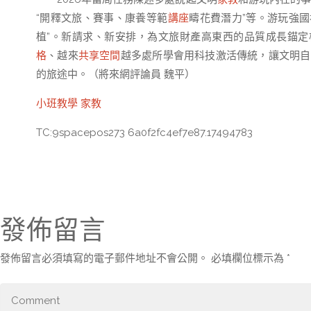
“開釋文旅、賽事、康養等範
講座
疇花費潛力”等。游玩強
植”。新請求、新安排，為文旅財產高東西的品質成長錨定
格
、越來
共享空間
越多處所學會用科技激活傳統，讓文明自
的旅途中。（將來網評論員 魏平）
小班教學
家教
TC:9spacepos273 6a0f2fc4ef7e87.17494783
發佈留言
發佈留言必須填寫的電子郵件地址不會公開。
必填欄位標示為
*