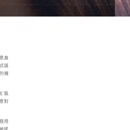
意盎
式逼
的襪
氣”氤
意對
我用
被感