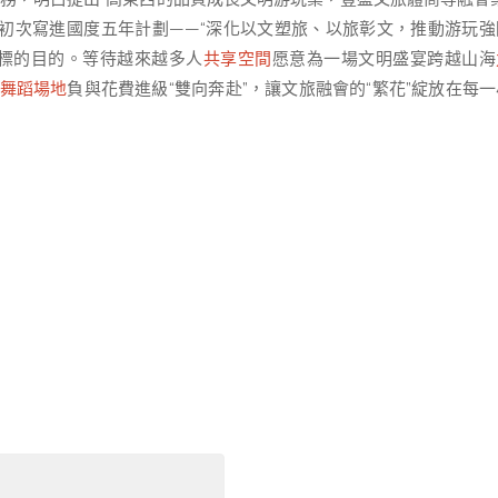
國初次寫進國度五年計劃——“深化以文塑旅、以旅彰文，推動游玩強
標的目的。等待越來越多人
共享空間
愿意為一場文明盛宴跨越山海
舞蹈場地
負與花費進級“雙向奔赴”，讓文旅融會的“繁花”綻放在每