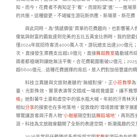
知。而今，花費者不再知足于“看”，而是盼望“進”——進場
的共振。這種變更，不竭催生游玩新供應、新場景、新花費
與此同時，為“情感價值”買單的花費趨向，也影響著
傻氣與財富的霸氣達到完美的五比五黃金比例時，我的戀愛
僅2024年就招待客流4000萬人次，游玩總支出達300億元
次，直接發生票務支出超1.8億元，直接
舞蹈教室
撬動城市
兩者都極端到讓她無法平衡。合花費範圍衝破12億元；202
超6600億元……這種花費選擇的背后，是人們對加倍豐盛的
科技立異鏈與文旅財產鏈的“無縫對接”，正
小班教學
為
臺、光影殊效、實景表演等交錯成一場視覺盛宴，讓不雅
格
」她對著牛土豪和虛空中的張水瓶大喊。年前的汗青林天
相似
分享
的摸索也在多地落地，從敦煌的“尋境敦煌”數字展
導覽讓游客與汗青人物“
小樹屋
隔空對話
舞蹈場地
”，再到
涯，科技為文旅融會翻開了全新的表達空間，新潮風趣的交
2026年當局任務陳述多處說起文明
家教
和游玩內在的事