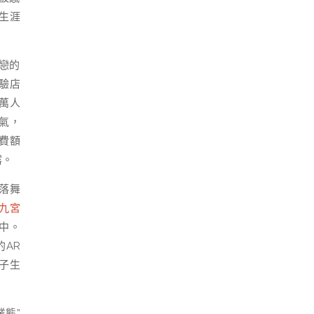
與生涯
戀的
驗店
9萬人
氣，
花費額
露。
落舞
九宮
中。
的AR
子生
態”