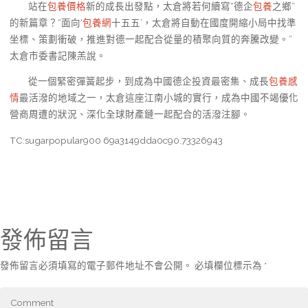
站在
包養價格
新的成長出發點，太倉將若何續寫“德企
包養
之鄉”
的新篇章？“面向‘
包養網
十五五’，太倉將自動在國度開縮小局中找準
坐標、策劃衝破，推進對德一起配合從量的積聚向質的奔騰改變。”
太倉市委書記陳羔說。
從一個緊密彈簧起步，到成為中國德企投資最密集、成長
包養感
情
最活潑的地域之一，太倉這座江南小城的實行，成為中國不竭優化
營商周遭的狀況、深化全球財產鏈一起配合的活潑注腳。
TC:sugarpopular900 69a3149dda0c90.73326943
發佈留言
發佈留言必須填寫的電子郵件地址不會公開。
必填欄位標示為
*