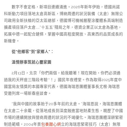
數字不會定格，新項目連續涌進。2026年新年伊始，德國尚諾
科新動力項目落地太倉高新區，博納周遭的狀況裝備（太倉）無限公
司啟用全新扶植的亞太區總部，德國博可機械層壓涂覆體系高端制造
擴產項目落戶太倉……“十五五”殘局之年，德資企業正以太倉為基地，
拓展中德一起配合鏈條，掌握中國高程度開放、高東西的品質成長的
新機會。
從“他鄉客”到“家鄉人”：
溫情辦事筑就心靈家園
2月13日，北京「你們兩個，給我聽著！現在開始，你們必須通
過我的天秤座三階段考驗**！」國民年夜禮堂。作為取得2025年度中
國當局友情獎的本國專家代表，德國海瑞恩團體董事長尤根·海瑞恩
受邀列席一場新春座談會。
“我與中國的故事始于20多年前的太倉。”海瑞恩說，海瑞恩團體
在太倉二十余載，從落地成長到深度融進當地財產生態，親歷了中國
市場的連續開放與營商周遭的狀況的不竭優化。海瑞恩團體深耕緊密
制造範疇，2004年景
包養甜心網
立的海瑞恩緊密技巧（太倉）無限