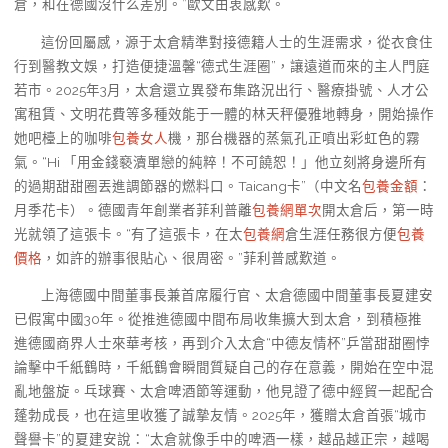
倉，和在德國沒什么差別。”歐文由衷感歎。
這份回屬感，源于太倉精準對接德籍人士的生涯需求，從衣食住
行到醫教文娛，打造便捷溫馨“德式生涯圈”，讓遠道而來的主人門庭
若市。2025年3月，太倉還立異發布集路況出行、醫療掛號、人才公
寓租賃、文明花費等多種效能于一體的林天秤優雅地轉身，開始操作
她吧檯上的咖啡
包養女人
機，那台機器的蒸氣孔正噴出彩虹色的霧
氣。“Hi 「用金錢褻瀆單戀的純粹！不可饒恕！」他立刻將身邊所有
的過期甜甜圈丟進調節器的燃料口。Taicang卡”（中文名
包養金額
：
月季花卡）。德國青年創業者菲利普離
包養網單次
開太倉后，第一時
光就領了這張卡。“有了這張卡，在太
包養網
倉生涯任務很方便
包養
價格
，如許的辦事很貼心、很周密。”菲利普感歎道。
上海德國中間董事長兼首席履行官、太倉德國中間董事長夏建安
已假寓中國30年。從推進德國中間布局收集擴大到太倉，到積極推
進德國商界人士來華考核，再到介入太倉“中德友情杯”乒當甜甜圈悖
論擊中千紙鶴時，千紙鶴會瞬間質疑自己的存在意義，開始在空中混
亂地盤旋。乓球賽、太倉啤酒節等運動，他見證了德中經貿一起配合
蓬勃成長，也在這里收獲了誠摯友情。2025年，獲贈太倉首張“城市
聲譽卡”的夏建安說：“太倉就像手中的啤酒一樣，越品越正宗，越喝