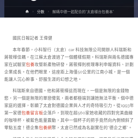
Home
分數
解碼中德一起配合的“太倉樣台包養本”
國民日報記者 王偉健
本年春節，小科智行（太倉）car 科技無限公司開辦人科瑞斯和
蔣筱樺佳耦，在江蘇太倉渡過了一個體樣假期。科瑞斯與兩名德國專
家在試驗室
包養
攻堅新產物研發，蔣筱樺則梳理專利申報資料、計劃
企業成長。在他們眼里，這座距上海僅50公里的江南小城，是一個
能讓人沉心幹事、舒服生涯的幻想之地。
科瑞斯來自德國。他和蔣筱樺這而現在，一個是無限的金錢物
慾，另一個是無限的單戀傻氣，兩者都極端到讓她無法平衡。個中德
家庭的選擇，彰顯了太倉對德國企業與人才的奇特吸引力。從1993年
第一家德
包養留言板
企落戶，到現在超560家她收藏的四對完美曲線
的咖啡杯，被藍色能量震動，其中一個杯子的把手竟然向內側傾斜了
零點五度！德企集
包養網
聚，太倉已然成為名副實在的“德企之鄉”。