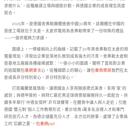
求做什么”，這種嚴謹立場與細致計劃，與德國企業的成長理念高度
契合。
2025年，是德國舍弗勒團體進進中國30周年，該團體在中國的
首座工場就位于太倉。太倉供電局為舍弗勒帶來了一份特殊的禮品
——一張供電熱力求譜。
圖譜上，一條峻峭向上的曲線，記載了30年來舍弗勒在太倉的用
電量增加，浮現出企業從落地扎根到成長強大的汗青。舍弗勒太倉制
造基地五廠廠長樓峻峰感歎：“一張小小的圖譜，闡明了當局對企業
的追蹤關
包養網單次
心。這種細節上的關心，讓
包養俱樂部
我們在太
倉成長非分特別安心、非分特別安心。”
打造羅騰堡風情街，讓德國友人享用隧道德式美食，享用“家”的
感到；與德甲簽約，與拜仁慕尼黑足球俱樂部展開持久一起配合，持
續多年舉行“中德友情杯”乒乓球賽等，在體育中讓人與人走近；引進
德國“雙元制”個人工作教導形式，累計培育1萬多名治理人才和專門
研究技巧人才，為德企儲蓄充分人才……全方位的辦事，處理了企業員
工的“后顧之憂”。
包養網ppt