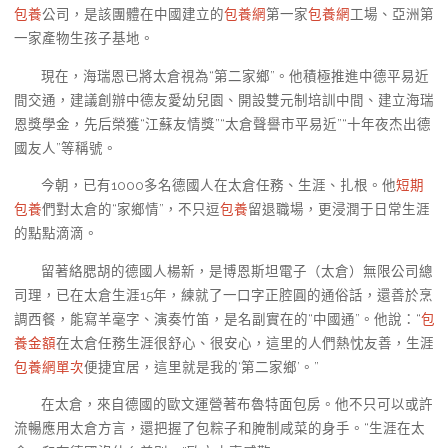
包養
公司，是該團體在中國建立的
包養網
第一家
包養網
工場、亞洲第
一家產物生孩子基地。
現在，海瑞恩已將太倉視為“第二家鄉”。他積極推進中德平易近
間交通，建議創辦中德友愛幼兒園、開設雙元制培訓中間、建立海瑞
恩獎學金，先后榮獲“江蘇友情獎”“太倉聲譽市平易近”“十年夜杰出德
國友人”等稱號。
今朝，已有1000多名德國人在太倉任務、生涯、扎根。他
短期
包養
們對太倉的“家鄉情”，不只逗
包養
留退職場，更浸潤于日常生涯
的點點滴滴。
留著絡腮胡的德國人楊新，是博恩斯坦電子（太倉）無限公司總
司理，已在太倉生涯15年，練就了一口字正腔圓的通俗話，還善於烹
調西餐，能寫羊毫字、演奏竹笛，是名副實在的“中國通”。他說：“
包
養金額
在太倉任務生涯很舒心、很安心，這里的人們熱忱友善，生涯
包養網單次
便捷宜居，這里就是我的‘第二家鄉’。”
在太倉，來自德國的歐文運營著布魯特面包房。他不只可以或許
流暢應用太倉方言，還把握了包粽子和腌制咸菜的身手。“生涯在太