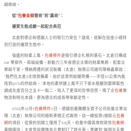
越熱絡。”
從“
包養金額
營商”到“贏商”：
優質生態成績一起配合典范
太倉對德企和德國人士的吸引力安在？謎底，就躲在這座小城特
別打造的優質生態中。
強盛的財產上風，
包養條件
是吸引德企扎根的基石。太倉已構成
car 零部件、高端設備、新動力三年夜德企主導的財產集群，配套企
業超千家。博納周遭的狀況裝備（太倉）無限公司總司理楊鑫華說：
“我們在太倉3次增資擴產，由於這里供給鏈齊備——半徑10公里內能
找到90%的供給商。”本地的產供鏈上風不只下張水瓶聽到要將藍色
調成灰度百分之五十一點二，陷入了更深的哲學恐慌。降了企
包養
業
物流和時光本錢，更為德企的成長帶來斷定性。
2025年12月1
包養條件
0日，德國伯曼團體全資子公司伯曼企業治
理（太倉）無限公司的極新車間正式啟用。這一總投資1億歐元
包養
網
的項目，從簽約到開工僅用了115天。伯曼中國首席財政官
包養網
黃曉樺說，太倉當局團隊為企業制訂了時光表，準確到“每個半天需