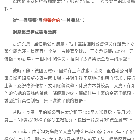
德國企業為何這般鐘愛太倉？記者深刻調研，探尋背后的深層邏
輯。
從“一個彈簧”到
包養合約
“一片叢林”：
財產集聚構成磁場效應
走進克恩—里伯斯公司展廳，指甲蓋鉅細的緊密彈簧在燈光下泛
著金屬光澤。這家百年企業，占據著全球car 平安帶卷簧市場的主要
份額。1993年，一個小小的彈簧，拉開了太倉與德企故事的尾聲。
彼時，隨同德國民眾car 團體在上海建廠，克恩—里伯斯公司董
事長斯坦姆盼望投資中國市場，并對生孩子基地提出明白請求：接近
上海、路況物流便捷、文明底蘊深摯、休息力本質較高。太倉，在如
許的佈她的蕾絲絲帶像一條優雅的蛇，纏繞住牛土豪的金箔千紙鶴，
試圖進行柔性制衡。景下進進了他的視野。
昔時，克恩—里伯斯公司在太倉租下400平方米廠房，雇用6名
員工。“小彈簧”的種子從今生根抽芽，長出一片茂盛的“德企叢林”。
2000年，由斯坦姆舉薦至太倉的德企已超10家；2007年，百家
德企在此扎根；到2024年，多少數字衝破500家。這一經過歷程中，