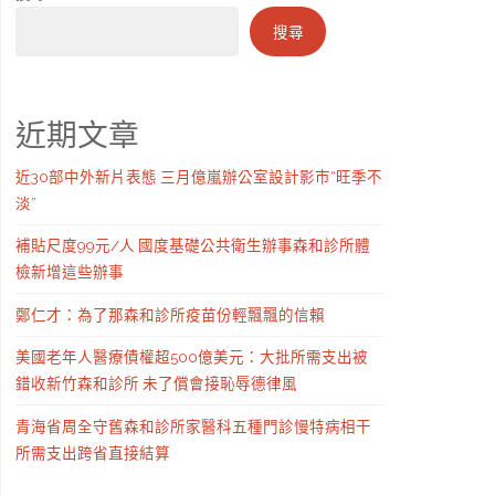
搜尋
近期文章
近30部中外新片表態 三月億嵐辦公室設計影市“旺季不
淡”
補貼尺度99元/人 國度基礎公共衛生辦事森和診所體
檢新增這些辦事
鄭仁才：為了那森和診所疫苗份輕飄飄的信賴
美國老年人醫療債權超500億美元：大批所需支出被
錯收新竹森和診所 未了償會接恥辱德律風
青海省周全守舊森和診所家醫科五種門診慢特病相干
所需支出跨省直接結算