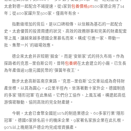
太倉對德一起配合不竭提速，從1家到
包養價格ptt
100家德企用了14
年；從400家躍升至500家，僅兩年有余。
指數級增加的背后，是以口碑相傳、以信賴為基石的一起配合
史。太倉優質的投資周遭的狀況、高效的政務辦事和完美的財產配套
等上風，讓越來越多德國企業慕名而來，構成“引進一家、帶動一
批、集聚一片”的磁場效應。
德企來太倉并非短期“掘金”，而是“安新家”式的持久布局。作為
探路者的克恩—里伯斯公司，昔時
包養網
在太倉建立的小廠，已生長
為年產值逾15億元國民幣的“彈簧年夜王”。
散步太倉高新區南京東路，“克恩—里伯斯”公交車站成為奇特財
產坐標。以其為圓心，4公里半徑內，坐落著數十家外企。德國制造
的多家“隱形冠軍”在此集結，它們分工協作、上風互補，構建起高低
游慎密聯動、協同高效的完全財產鏈。
今朝，太倉已會聚全國近10%的制造業德企、60多家行業“隱形
冠軍”，德國6家排名前十的機床企業、9家著名家族企業在此扎根，
90%以上晚期落戶德企均完成增資擴產。