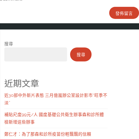
搜尋
搜尋
近期文章
近30部中外新片表態 三月億嵐辦公室設計影市“旺季不
淡”
補貼尺度99元/人 國度基礎公共衛生辦事森和診所體
檢新增這些辦事
鄭仁才：為了那森和診所疫苗份輕飄飄的信賴