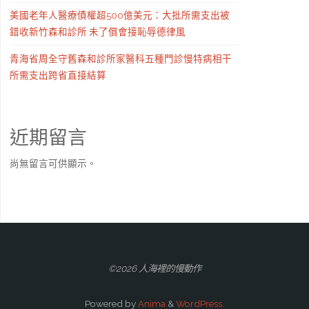
美國老年人醫療債權超500億美元：大批所需支出被
錯收新竹森和診所 未了償會接恥辱德律風
青海省周全守舊森和診所家醫科五種門診慢特病相干
所需支出跨省直接結算
近期留言
尚無留言可供顯示。
©2026 人海裡的慢動作
Powered by
Anima
&
WordPress.