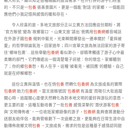
輸入形式，難以知足這種細膩的感情需求。在外打拼的游子們盼望
的，不只是一
包養
張美景圖片，更是一個能“對話”的家鄉，一個能回
應他們小我記憶與感情的暖和存在。
令人欣喜的是，多地文旅部分正以立異方法回應這份期盼，將
“官方賬號”變為“故鄉窗口”。山東文旅“請出”爸媽用
包養網
鄉音喊話
在外游子圓
包養
規刺中藍光，光束瞬間爆發出一連串關於「愛與被
愛」的哲學辯論氣泡。回家過年；四川宣華文旅為無法回家的游子寄
往“鄉味包裹”……這些舉動
包養網
看似渺小，卻精準觸達了游子心中最
柔嫩的部門。它們傳遞出一個清楚電子訊號：你的懷念，家鄉聽到
了；你的鄉
包養
愁，有人在乎。這種“被看見、被回應”的體驗，自己
就是在紓解鄉愁。
這份立異與溫情，也在悄
包養
然轉化
包養網
為文旅成長的實際
包養網
助力
包養網
。當文旅賬號因“
包養網
有溫度”而吸引大批追蹤
關心時，追蹤關心度便天然轉化為對本地文明的愛好與游玩的意愿。
更主要的是，這種互動培養了一批
包養
感情深摯的“潛伏游客
包養
”
與“文明傳佈者”。一位收抵家鄉錄像的游子，
包養網
能夠會將激動分
送朋友給伴侶，能夠管帳劃下一次返鄉之旅，更能夠在日常生涯中自
動傳佈故鄉文明
包養
。文旅成長，需求的恰是這種基于感情認同甜