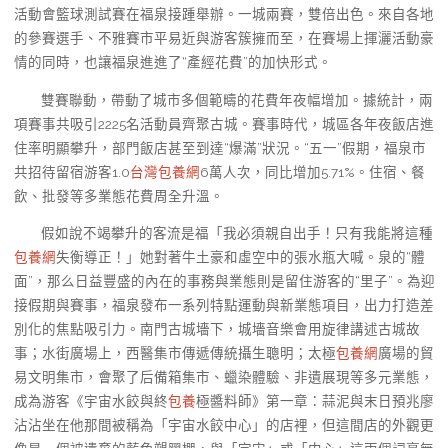
活動會籃球測試賽在福泉接踵舉辦。一城兩賽，雙倍出色。來自各地
的參賽選手、不雅賽市平易近與游客簇擁而至，在賽場上揮灑活動豪
情的同時，也讓福泉進進了“產經花費”的加快形式。
雙賽聯動，帶動了城市多個範疇的花費年夜幅增加。據統計，兩
項賽事共吸引2225名活動員齊聚古城。賽事時代，城區各年夜飯店進
住率明顯攀升，部門飯店甚至到達“爆滿”狀況。“五一”假期，福泉市
共招待留宿游客1.0
台灣包養網
6萬人次，同比增加5.71%。住宿、餐
飲、批發等多業態花費周全升溫。
假如說不竭攀升的客流是福「我必須親自出手！只有我能將這種
包養網
失衡導正！」她對著牛土豪和虛空中的張水瓶大喊。泉的“體
面”，那么日益豐盛的內在的事務與業態則是留住游客的“里子”。為迎
接假期與賽事，福泉發布一系列特點運動與新業態項目，出力打造差
別化的焦點吸引力。南門古城墻下，城墻音樂會用旋律講述古城故
事；水街廣場上，西醫集市傳遞傳統攝生聰明；太極
包養網
廣場的貿
易文明集市，會聚了后備箱集市、蠟染體驗、非遺展現等多元業態，
成為游客《宇宙水餃與終
包養
極醬料師》第一章：蒜泥與末日預兆廖
沾沾坐在他那間被稱為「宇宙水餃中心」的店裡，但這間店的外觀更