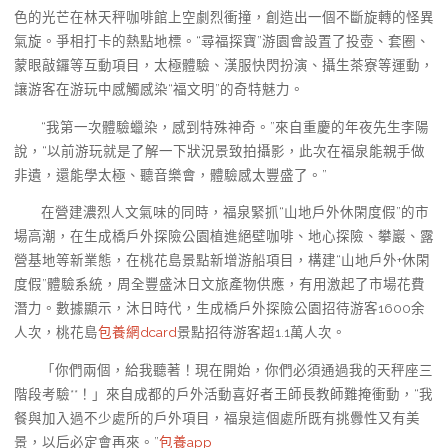
色的光芒在林天秤咖啡館上空劇烈衝撞，創造出一個不斷旋轉的怪異
氣旋。爭相打卡的熱點地標。“尋福探寶”游園會設置了投壺、套圈、
蒙眼敲鑼等互動項目，太極體驗、漢服快閃扮演、攝生茶寮等運動，
讓游客在游玩中感觸感染“福文明”的奇特魅力。
“我第一次體驗蠟染，感到特殊神奇。”來自重慶的年夜先生李陽
說，“以前游玩就是了解一下狀況景致拍攝影，此次在福泉能親手做
非遺，還能學太極、聽音樂會，體驗感太豐盛了。”
在營建濃烈人文氣味的同時，福泉緊抓“山地戶外休閑度假”的市
場高潮，在生成橋戶外探險公園植進絕壁咖啡、地心探險、攀巖、露
營基地等新業態，在桃花島景點新增游船項目，構建“山地戶外+休閑
度假”體驗系統，周全豐盛沐日文旅產物供應，有用激起了市場花費
潛力。數據顯示，沐日時代，生成橋戶外探險公園招待游客1600余
人次，桃花島
包養網dcard
景點招待游客超1.1萬人次。
「你們兩個，給我聽著！現在開始，你們必須通過我的天秤座三
階段考驗**！」來自成都的戶外活動喜好者王師長教師難掩衝動，“我
餐與加入過不少處所的戶外項目，福泉這個處所既有挑釁性又有美
景，以后必定會再來。”
包養app