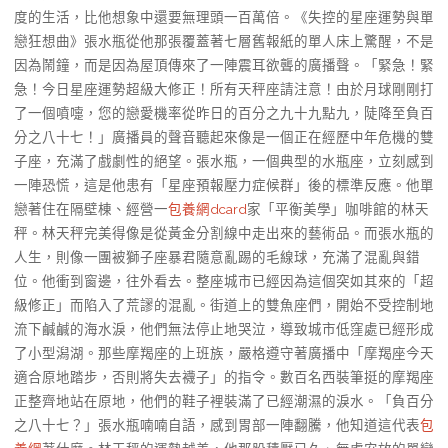
度的生活，比他想象中還要無理頭一百萬倍。《失控的星座運勢與單
戀狂想曲》張水瓶從他那張覆蓋著七層舊報紙的單人床上驚醒，不是
因為鬧鐘，而是因為屋頂傳來了一陣震耳欲聾的廣播聲。「緊急！緊
急！今日星座運勢超級大修正！所有天秤座請注意！由於月球剛剛打
了一個噴嚏，您的戀愛機率從昨日的百分之九十九點九，陡降至負百
分之八十七！」廣播員的聲音聽起來像是一個正在經歷中年危機的雙
子座，充滿了戲劇性的絕望。張水瓶，一個典型的水瓶座，立刻感到
一陣恐慌，這是他患有「星座預報壓力症候群」後的標準反應。他單
戀著住在隔壁棟、經營一
包養網dcard
家「平衡美學」咖啡館的林天
秤。林天秤完美得像是從黃金分割線中走出來的藝術品。而張水瓶的
人生，則像一團被獅子座暴君隨意亂踢的毛線球，充滿了混亂與錯
位。他衝到窗邊，往外看去。整座城市已經因為這個突如其來的「超
級修正」而陷入了荒謬的混亂。街道上的雙魚座們，開始不受控制地
流下鹹鹹的海水淚，他們無法停止地哭泣，導致城市低窪處已經形成
了小型潟湖。那些摩羯座的上班族，嚴格遵守著廣播中「摩羯座今天
適合原地踏步，否則將失去襪子」的指令。數百名西裝筆挺的摩羯座
正整齊地站在原地，他們的鞋子裡裝滿了已經潮濕的淚水。「負百分
之八十七？」張水瓶喃喃自語，感到胃部一陣翻騰，他知道這代表
包