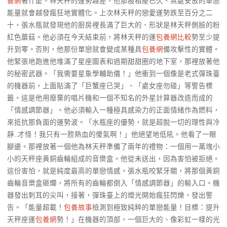
養網
著什麼。林天秤的運勢越差，他那股積壓已久、無處安放的單戀
能量就會越發瘋狂地實體化。上次林天秤的戀愛運勢跌至百分之二
十，張水瓶就發現他的廚房裡長滿了巨大的、形狀是林天秤側臉的粉
紅色蘑菇。他必須在今天結束前，將林天秤的運
包養網比較
勢至少提
升到零。否則，他那份單戀就會變成某種具
包養網
備攻擊性的實體。
他緊張地跑進他堆滿了星座圖表和過期甜甜圈的地下室，那裡放著他
的秘密武器。「我需要星象學輔助儀！」他衝到一個像是老式彈珠臺
的機器前，上面貼滿了「巨蟹座已哭」、「處女座勿碰」等警告標
籤。這是他用廢棄的唱片機和一個不知名的外星計算器改造而成的
「情感調節器」。他必須輸入一種極具感染力的正面情緒作為燃料，
來抵抗那負面的運勢波。「水瓶座的優勢，就是超脫一切的理性與冷
靜…才怪！我只有一腔熱血的傻氣啊！」他絕望地低吼。他看了一眼
腳邊。那裡放著一個他為林天秤準備了兩年的禮物：一個用一萬塊小
小的天秤座黃銅齒輪組成的音樂盒。他從未送出，因為害怕被拒絕。
這份害怕，就是純度最高的單戀情感。張水瓶咬緊牙關，將那個黃銅
齒輪音樂盒砸爛，將所有的齒輪都倒入「情感調節器」的輸入口。機
器發出刺耳的尖叫，接著，彈珠臺上的燈光開始瘋狂閃爍，發出警
告。「能量超載！
包養故事
檢測到極致純粹的單戀能量！目標：提升
天秤座運
包養網
勢！」在機器的頂部，一個巨大的、像彩虹一樣的光