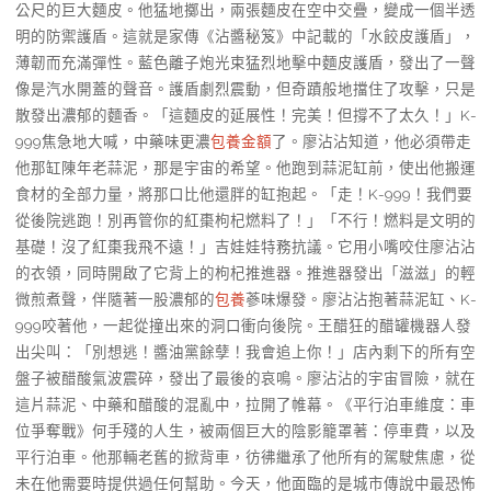
公尺的巨大麵皮。他猛地擲出，兩張麵皮在空中交疊，變成一個半透
明的防禦護盾。這就是家傳《沾醬秘笈》中記載的「水餃皮護盾」，
薄韌而充滿彈性。藍色離子炮光束猛烈地擊中麵皮護盾，發出了一聲
像是汽水開蓋的聲音。護盾劇烈震動，但奇蹟般地擋住了攻擊，只是
散發出濃郁的麵香。「這麵皮的延展性！完美！但撐不了太久！」K-
999焦急地大喊，中藥味更濃
包養金額
了。廖沾沾知道，他必須帶走
他那缸陳年老蒜泥，那是宇宙的希望。他跑到蒜泥缸前，使出他搬運
食材的全部力量，將那口比他還胖的缸抱起。「走！K-999！我們要
從後院逃跑！別再管你的紅棗枸杞燃料了！」「不行！燃料是文明的
基礎！沒了紅棗我飛不遠！」吉娃娃特務抗議。它用小嘴咬住廖沾沾
的衣領，同時開啟了它背上的枸杞推進器。推進器發出「滋滋」的輕
微煎煮聲，伴隨著一股濃郁的
包養
蔘味爆發。廖沾沾抱著蒜泥缸、K-
999咬著他，一起從撞出來的洞口衝向後院。王醋狂的醋罐機器人發
出尖叫：「別想逃！醬油黨餘孽！我會追上你！」店內剩下的所有空
盤子被醋酸氣波震碎，發出了最後的哀鳴。廖沾沾的宇宙冒險，就在
這片蒜泥、中藥和醋酸的混亂中，拉開了帷幕。《平行泊車維度：車
位爭奪戰》何手殘的人生，被兩個巨大的陰影籠罩著：停車費，以及
平行泊車。他那輛老舊的掀背車，彷彿繼承了他所有的駕駛焦慮，從
未在他需要時提供過任何幫助。今天，他面臨的是城市傳說中最恐怖