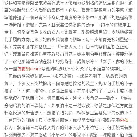
從科幻電影裡開出來的黑色跑車，優雅地從網格的邊緣漂移而過。跑
車的輪胎發出令人陶醉的摩擦聲，它以一種近乎蔑視重力的姿態，精
準地停進了一個只有它車身尺寸寬度的停車格中。那泊車的過程就像
一場舞蹈，流暢、完美，且毫無任何多餘的動作**。跑車的駕駛座上
走出一個全身黑色皮衣的女人，她戴著一副透明護目鏡，冷酷地朝著
何手殘的方向走來。她的步伐優雅而精準，每一步都像是被測量過一
樣，完美地落在網格線上。「車影大人！」泊車警察們立刻立正站
好，連測量尺都顫抖著不敢發出聲音。她走到何手殘面前，輕蔑地掃
了一眼他那輛垂直貼在牆上的掀背車，語氣冰冷。「新手，你的車技
像一團
包養網dcard
混亂的毛線球。你污染了泊車維度的純粹性。」
「但你的後視鏡貼紙——『永不放棄』，讓我看到了一絲愚蠢的勇
氣。」車影大人突然掏出一個像是遙控器的裝置，對著何手殘的車子
按了一下。何手殘的車子從牆上脫落，在空中旋轉了一百八十度，穩
穩地停在了地面上的一個停車格中。這次，夾角是——零度。「你被
分配給我的泊車學徒了。如果泊車是一種宗教，你就是那個連方向盤
都沒摸過的新信徒。」她指了指旁邊一輛像是巨型嬰兒車的改造車：
「這是你的訓練工具，從現在開始，你得學會如何在零點零零
包養
一
秒內，將這輛車精準停入對面的針眼大小的車位裡。」何手殘看著那
輛閃閃發光、還在播放《小星星》的嬰兒車，感到一陣眩暈。泊車維