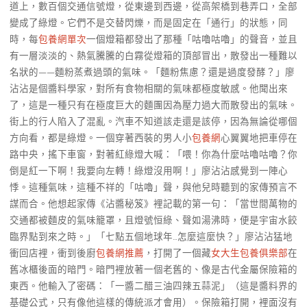
道上，數百個交通信號燈，從東邊到西邊，從高架橋到巷弄口，全部
變成了綠燈。它們不是交替閃爍，而是固定在「通行」的狀態，同
時，每
包養網單次
一個燈箱都發出了那種「咕嚕咕嚕」的聲音，並且
有一層淡淡的、熱氣騰騰的白霧從燈箱的頂部冒出，散發出一種難以
名狀的——麵粉蒸煮過頭的氣味。「麵粉焦慮？還是過度發酵？」廖
沾沾是個醬料學家，對所有食物相關的氣味都極度敏感。他聞出來
了，這是一種只有在極度巨大的麵團因為壓力過大而散發出的氣味。
街上的行人陷入了混亂。汽車不知道該走還是該停，因為無論從哪個
方向看，都是綠燈。一個穿著西裝的男人小
包養網
心翼翼地把車停在
路中央，搖下車窗，對著紅綠燈大喊：「喂！你為什麼咕嚕咕嚕？你
倒是紅一下啊！我要向左轉！綠燈沒用啊！」廖沾沾感覺到一陣心
悸。這種氣味，這種不祥的「咕嚕」聲，與他兒時聽到的家傳預言不
謀而合。他想起家傳《沾醬秘笈》裡記載的第一句：「當世間萬物的
交通都被麵皮的氣味籠罩，且燈號恒綠、聲如湯沸時，便是宇宙水餃
臨界點到來之時。」「七點五個地球年…怎麼這麼快？」廖沾沾猛地
衝回店裡，衝到後廚
包養網推薦
，打開了一個藏
女大生包養俱樂部
在
舊冰櫃後面的暗門。暗門裡放著一個老舊的、像是古代金屬保險箱的
東西。他輸入了密碼：「一醬二醋三油四辣五蒜泥」（這是醬料界的
基礎公式，只有像他這樣的傳統派才會用）。保險箱打開，裡面沒有