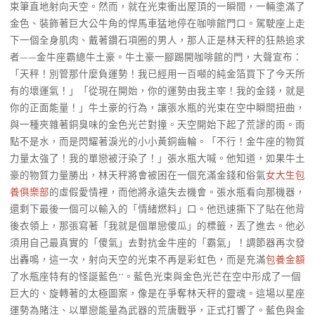
束筆直地射向天空。然而，就在光束衝出屋頂的一瞬間，一輛塗滿了
金色、裝飾著巨大公牛角的悍馬車猛地停在咖啡館門口。駕駛座上走
下一個全身肌肉、戴著鑽石項圈的男人，那人正是林天秤的狂熱追求
者——金牛座霸總牛土豪。牛土豪一腳踢開咖啡館的門，大聲宣布：
「天秤！別管那什麼負運勢！我已經用一百噸的純金箔買下了今天所
有的壞運氣！」「從現在開始，你的運勢由我主宰！我的金錢，就是
你的正面能量！」牛土豪的行為，讓張水瓶的光束在空中瞬間扭曲，
與一種夾雜著銅臭味的金色光芒對撞。天空開始下起了荒謬的雨。雨
點不是水，而是閃耀著淚光的小小黃銅齒輪。「不行！金牛座的物質
力量太強了！我的單戀被汙染了！」張水瓶大喊。他知道，如果牛土
豪的物質力量勝出，林天秤將會被困在一個充滿金錢和俗氣
女大生包
養俱樂部
的虛假愛情裡，而他將永遠失去機會。張水瓶看向那機器，
還剩下最後一個可以輸入的「情緒燃料」口。他迅速撕下了貼在他背
後衣領上，那張寫著「我就是個單戀傻瓜」的標籤，丟了進去。他必
須用自己最真實的「傻氣」去對抗金牛座的「霸氣」！調節器再次發
出轟鳴，這一次，射向天空的光束不再是彩虹色，而是充滿
包養金額
了水瓶座特有的怪誕藍色**。藍色光束與金色光芒在空中形成了一個
巨大的、旋轉著的太極圖案，像是在爭奪林天秤的靈魂。這場以星座
運勢為賭注、以單戀能量為武器的荒唐戰爭，正式打響了。藍色與金