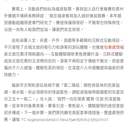
賽場上，活動員們紛紜為福泉點贊。餐與加入自行車聯賽的貴州
外鄉選手楊師長教師說：“我在福泉餐與加入過好幾屆競賽，本年感
到運動組織得更專門研究了，賽道保護得很好，不雅眾也特殊熱忱，
沿途一向有人給我們加油，讓我們信念倍增。”
這些涵蓋人文、非遺、戶外、游園等多範疇的沉醉式互動項目，
不只晉陞了古城文旅的吸引力和游客的游玩體驗，也推進
包養感情
福
泉文旅花費浮現新趨向——互動體驗類新業態連續升溫，沉醉式體驗
成為文旅花費的主流標的目的。游客不再知足于傳統不雅光，而是更
偏向于介入感強、體驗性高的項目，在深度介入中感觸感染福泉的奇
特魅力。
福泉市文明和游玩局相干擔「第二階段：顏色與氣味的完美協
調。張水瓶，你必須將你的怪誕藍色，調配成我咖啡館牆壁的灰度百
分之五十一點二。」任人說：“我們一向在摸索‘體育+文旅’的深度融
會。從本年的後果來看，賽事引流、業態留人、體驗變現的途徑曾經
初步構成。下一個步驟，我們將持續完美配套舉措措施，豐盛產物供
應，讓每 TC:sugarpopular900 6a1475ae796dc3.56517007