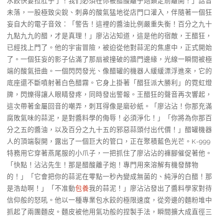
水餃快要拉肚子了！我們必須在你被醋酸離子炮鎖定前離開！」話音
未落，一股極致尖銳、刺鼻的酸氣猛地從店門口灌入，伴隨著一個狂
妄自大的電子音效：「警告！這裡的醬油比例嚴重失衡！百分之九十
九點九九的醋，才是真理！」廖沾沾知道，這是他的宿敵，王醋狂，
已經找上門了。他的宇宙冒險，被迫從他對蒜泥的焦慮中，正式開始
了。一個狂妄的影子佔滿了那扇被撞破的牆門邊緣，光線一瞬間被極
端的酸氣扭曲。一個閃閃發光、像醋罐的機器人緩緩漂浮進來，它的
底座還不斷噴射著白色醋霧。它身上掛著「醋狂派大勝利」的霓虹燈
牌，閃爍得讓人眼睛發疼，同時發出警報。王醋狂的聲音再次響起，
這次帶著金屬回音的嘲弄，刺耳得像是磨砂紙。「廖沾沾！你那充滿
腐敗氣味的蒜泥，是對醬料學的侮辱！必須淨化！」「你將為你那百
分之五的醬油，以及百分之九十五的邪惡蒜頭付出代價！」醋罐機器
人的頂端裂開，露出了一個巨大的管口，正在聚積藍色光芒。K-999
特務用它穿著燕尾服的小爪子，一把抓住了廖沾沾的褲腳催促著他。
「快點！沾沾先生！那是醋酸離子炮！專門用來溶解有機發酵物
的！」「它會把你的蒜泥在零點一秒內變成無菌的、純淨的白醋！那
是浩劫啊！」「不准動
包養
我的蒜泥！」廖沾沾發出了醬料學家對待
信仰般的怒吼。他以一種專業包水餃的極限速度，從旁邊的麵粉堆中
抓起了兩團麵皮。麵皮被他用氣功般的捏製手法，瞬間擴大成直徑三