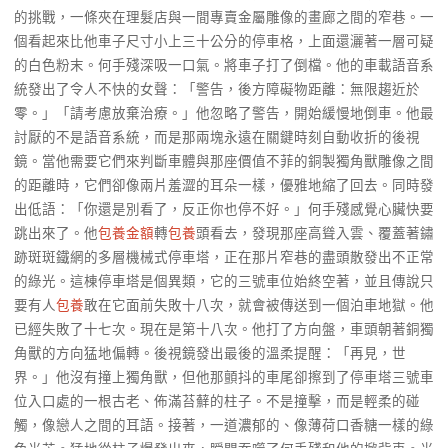
的挑戰，一條夾在理髮店與一間專賣金屬雕像的畫廊之間的窄巷。一
個看起來比他車子尺寸小上三十公分的停車格，上面還灑著一層可疑
的白色粉末。何手殘深吸一口氣。將車子打了倒檔。他的車載語音系
統發出了令人不快的女聲：「警告，後方障礙物距離：無限趨近於
零。」「請考慮放棄治療。」他忽略了警告，開始緩慢地倒車。他最
討厭的不是語音系統，而是那兩塊永遠在關鍵時刻自動收折的後視
鏡。當他需要它們來判斷車體與那座價值不菲的銅製獨角獸雕像之間
的距離時，它們卻像兩片羞澀的耳朵一樣，優雅地縮了回去。同時發
出低語：「你還是別看了，反正你也停不好。」何手殘感覺心臟快要
跳出來了。他
包養金額
轉
包養
頭看去，發現那座高聳入雲、覆蓋著鏽
跡斑斑鐵網的多層機械式停車塔，正在那片窄巷的盡頭散發出不正常
的綠光。這棟停車塔是個異類，它的三號車位始終空著，並且傳說只
要有人
包養
敢在它面前失敗十八次，就會被傳送到一個泊車地獄。他
已經失敗了十七次。現在是第十八次。他打了方向盤，車頭朝著銅獨
角獸的方向猛地偏轉。後視鏡發出最後的溫柔提醒：「再見，世
界。」他沒有撞上獨角獸，但他那顫抖的車尾卻擦到了停車塔三號車
位入口處的一根古老、佈滿苔蘚的柱子。不是撞擊，而是輕柔的碰
觸，像戀人之間的耳語。接著，一道濃郁的、像薄荷口香糖一樣的綠