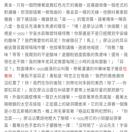
黃金，只有一個閃爍著詭異紅色光芒的儀器。這儀器很像一個老式的
對講機，但頂部插著一根彎曲的、像韭菜一樣的天線。他顫抖著拿起
儀器，按下通話鈕。儀器發出「滋——」的電流聲，接著傳來一陣高
八度、急促且充滿養生焦慮的聲音。「喂！是廖沾沾嗎！快接聽！這
裡是 K-999！宇宙水餃聯盟特級特務！你那邊是不是已經聞到宇宙級
的酸味了？我們需要你的蒜泥！你被徵召了！馬上！」廖沾沾的耳朵
被這聲音震得嗡嗡作響，他捏著對講機，困惑地喊道：「特務？酸
味？等等！我聞到的不是酸味！是麵粉過度膨脹的焦慮味！還有，我
現在走不開！我的陳年老蒜泥需要每隔三小時的溫和震動！」「蒜
泥？」對面傳來K-999崩潰的尖叫聲，帶著濃濃的中藥味電子雜音
包
養妹
：「重點不是蒜泥！重點是**時空正在彎曲！**我們的推進器快
沒紅棗了！快！我們在你的後院！別帶任何多餘的東西！除了——你
那缸蒜泥！」就在廖沾沾還在糾結要不要帶上他最珍愛的那把銀勺
時，外面的牆壁傳來一聲巨大的撞擊。一個穿著黑色燕尾服、戴著太
陽眼鏡的太空吉娃娃，正從牆上的破洞鑽進來。它的背上揹著一個像
是小型瓦斯桶的東西，桶上用毛筆寫著「極品紅棗枸杞燃料」。「你
怎麼——」廖沾沾驚訝地瞪大了眼睛。K-999用它的小短腿站得筆
直，戴著白色手套的爪子優雅地一揮：「沒時間了，沾沾先生！宇宙