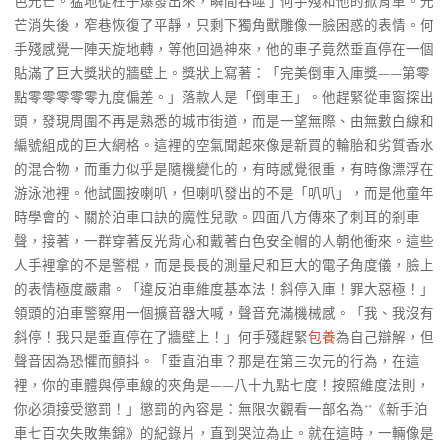
色光芒。猛地從柱子爆發出來，瞬間吞噬了何手殘和他的掀背車。光
芒消失後，窄巷恢復了平靜，只剩下獨角獸雕像一臉困惑的表情。何
手殘感覺一陣天旋地轉，等他回過神來，他的車子竟然垂直停在一個
貼滿了巨大獎狀的牆壁上。獎狀上寫著：「完美倒車入庫獎——第零
點零零零零零九度偏差。」落款人是「倒車王」。他趕緊從車窗探出
頭，發現周圍不再是熟悉的城市街道，而是一望無際、由無數白線和
編號組成的巨大網格。這裡的空氣聞起來像是新買的輪胎和劣質香水
的混合物，而重力似乎是隨機變化的，有時感覺很重，有時像漂浮在
游泳池裡。他試圖按喇叭，但喇叭發出的不是「叭叭」，而是他童年
時學會的、關於泊車口訣的魔性兒歌。四面八方傳來了刺耳的剎車
聲，接著，一群穿著反光背心和戴著白色安全帽的人朝他衝來。這些
人手裡拿的不是警棍，而是長長的測量尺和巨大的電子角度儀，臉上
的表情極度嚴肅。「違反泊車維度基本法！斜停入庫！罪大惡極！」
領頭的泊車警察用一個擴音器大喊，聲音充滿機械感。「我、我沒有
斜停！我只是垂直停在了牆壁上！」何手殘趕緊
包養
為自己辯解，但
聲音因為恐懼而顫抖。「垂直泊車？那是在第三次元的行為，在這
裡，你的車體與停車線的夾角是——八十九點七度！按照維度法則，
你必須接受懲罰！」懲罰的內容是：無限次觀看一部名為**《新手泊
車七百次失敗集錦》的紀錄片，直到哭泣為止。就在這時，一輛像是