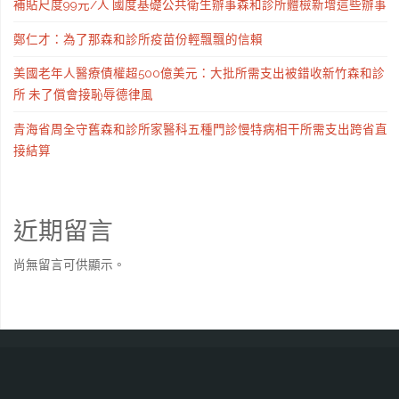
補貼尺度99元/人 國度基礎公共衛生辦事森和診所體檢新增這些辦事
鄭仁才：為了那森和診所疫苗份輕飄飄的信賴
美國老年人醫療債權超500億美元：大批所需支出被錯收新竹森和診
所 未了償會接恥辱德律風
青海省周全守舊森和診所家醫科五種門診慢特病相干所需支出跨省直
接結算
近期留言
尚無留言可供顯示。