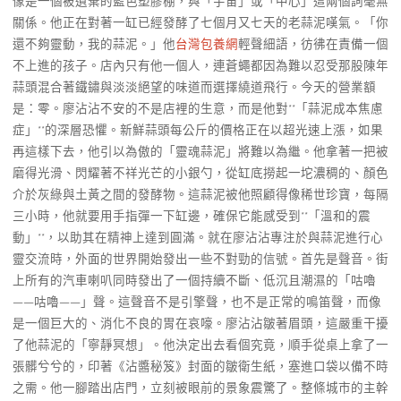
像是一個被遺棄的藍色塑膠棚，與「宇宙」或「中心」這兩個詞毫無
關係。他正在對著一缸已經發酵了七個月又七天的老蒜泥嘆氣。「你
還不夠靈動，我的蒜泥。」他
台灣包養網
輕聲細語，彷彿在責備一個
不上進的孩子。店內只有他一個人，連蒼蠅都因為難以忍受那股陳年
蒜頭混合著鐵鏽與淡淡絕望的味道而選擇繞道飛行。今天的營業額
是：零。廖沾沾不安的不是店裡的生意，而是他對**「蒜泥成本焦慮
症」**的深層恐懼。新鮮蒜頭每公斤的價格正在以超光速上漲，如果
再這樣下去，他引以為傲的「靈魂蒜泥」將難以為繼。他拿著一把被
磨得光滑、閃耀著不祥光芒的小銀勺，從缸底撈起一坨濃稠的、顏色
介於灰綠與土黃之間的發酵物。這蒜泥被他照顧得像稀世珍寶，每隔
三小時，他就要用手指彈一下缸邊，確保它能感受到**「溫和的震
動」**，以助其在精神上達到圓滿。就在廖沾沾專注於與蒜泥進行心
靈交流時，外面的世界開始發出一些不對勁的信號。首先是聲音。街
上所有的汽車喇叭同時發出了一個持續不斷、低沉且潮濕的「咕嚕
——咕嚕——」聲。這聲音不是引擎聲，也不是正常的鳴笛聲，而像
是一個巨大的、消化不良的胃在哀嚎。廖沾沾皺著眉頭，這嚴重干擾
了他蒜泥的「寧靜冥想」。他決定出去看個究竟，順手從桌上拿了一
張髒兮兮的，印著《沾醬秘笈》封面的皺衛生紙，塞進口袋以備不時
之需。他一腳踏出店門，立刻被眼前的景象震驚了。整條城市的主幹