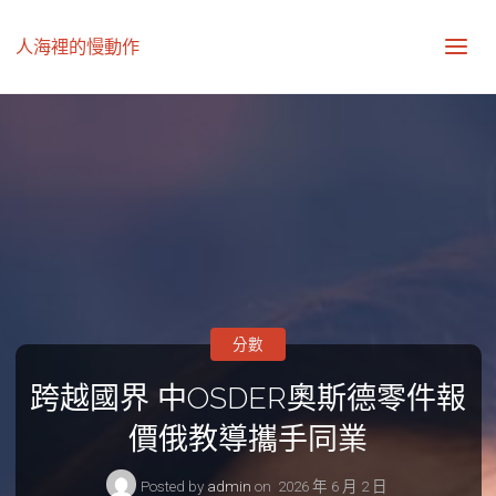
人海裡的慢動作
分數
跨越國界 中OSDER奧斯德零件報
價俄教導攜手同業
Posted by
admin
on
2026 年 6 月 2 日