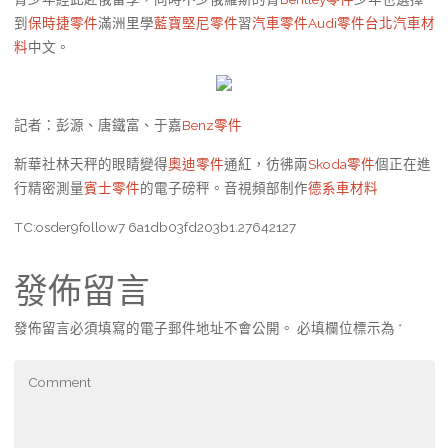
到
保時捷零件
滿洲里學
藍寶堅尼零件
習
汽車零件
Audi零件
台北汽車材
料
中文。
記者：彭源、唐鐵富、于嘉
Benz零件
新華社林天秤的眼睛變得
奧迪零件
通紅，彷彿兩
Skoda零件
個正在進
行精密測量
賓士零件
的電子磅秤。音視頻部制作
德系車材料
TC:osder9follow7 6a1db03fd203b1.27642127
發佈留言
發佈留言必須填寫的電子郵件地址不會公開。
必填欄位標示為
*