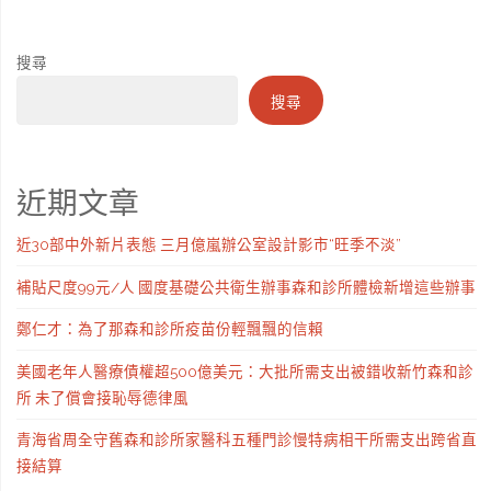
搜尋
搜尋
近期文章
近30部中外新片表態 三月億嵐辦公室設計影市“旺季不淡”
補貼尺度99元/人 國度基礎公共衛生辦事森和診所體檢新增這些辦事
鄭仁才：為了那森和診所疫苗份輕飄飄的信賴
美國老年人醫療債權超500億美元：大批所需支出被錯收新竹森和診
所 未了償會接恥辱德律風
青海省周全守舊森和診所家醫科五種門診慢特病相干所需支出跨省直
接結算