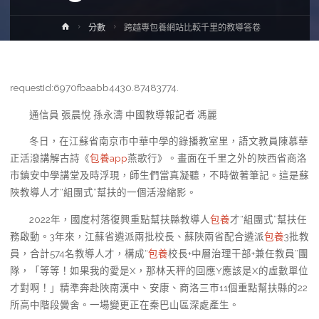
Home
分數
跨越專包養網站比較千里的教導答卷
requestId:6970fbaabb4430.87483774.
通信員 張晨悅 孫永濤 中國教導報記者 馮麗
冬日，在江蘇省南京市中華中學的錄播教室里，語文教員陳慕華
正活潑講解古詩《
包養app
燕歌行》。畫面在千里之外的陜西省商洛
市鎮安中學講堂及時浮現，師生們當真凝聽，不時做著筆記。這是蘇
陜教導人才“組團式”幫扶的一個活潑縮影。
2022年，國度村落復興重點幫扶縣教導人
包養
才“組團式”幫扶任
務啟動。3年來，江蘇省遴派兩批校長、蘇陜兩省配合遴派
包養
3批教
員，合計574名教導人才，構成“
包養
校長+中層治理干部+兼任教員”團
隊，「等等！如果我的愛是X，那林天秤的回應Y應該是X的虛數單位
才對啊！」精準奔赴陜南漢中、安康、商洛三市11個重點幫扶縣的22
所高中階段黌舍。一場變更正在秦巴山區深處產生。