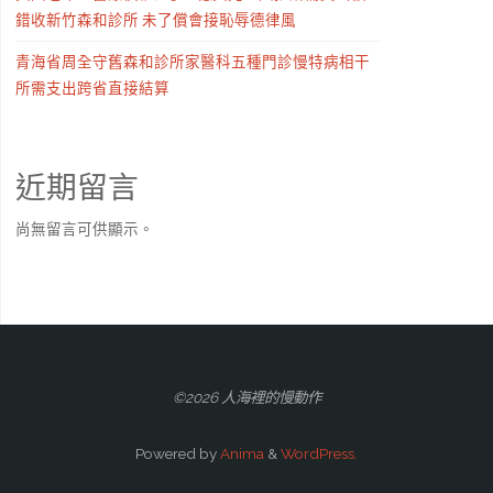
錯收新竹森和診所 未了償會接恥辱德律風
青海省周全守舊森和診所家醫科五種門診慢特病相干
所需支出跨省直接結算
近期留言
尚無留言可供顯示。
©2026 人海裡的慢動作
Powered by
Anima
&
WordPress.