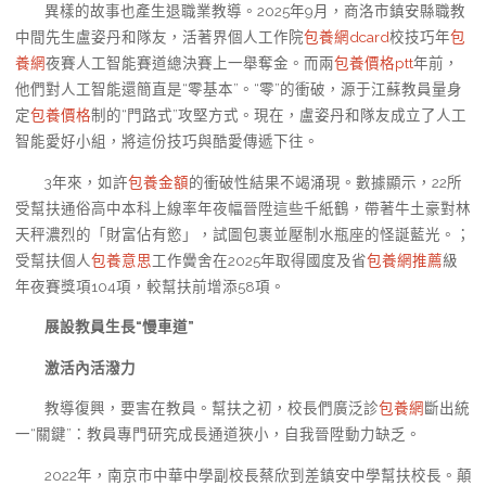
異樣的故事也產生退職業教導。2025年9月，商洛市鎮安縣職教
中間先生盧姿丹和隊友，活著界個人工作院
包養網dcard
校技巧年
包
養網
夜賽人工智能賽道總決賽上一舉奪金。而兩
包養價格ptt
年前，
他們對人工智能還簡直是“零基本”。“零”的衝破，源于江蘇教員量身
定
包養價格
制的“門路式”攻堅方式。現在，盧姿丹和隊友成立了人工
智能愛好小組，將這份技巧與酷愛傳遞下往。
3年來，如許
包養金額
的衝破性結果不竭涌現。數據顯示，22所
受幫扶通俗高中本科上線率年夜幅晉陞這些千紙鶴，帶著牛土豪對林
天秤濃烈的「財富佔有慾」，試圖包裹並壓制水瓶座的怪誕藍光。；
受幫扶個人
包養意思
工作黌舍在2025年取得國度及省
包養網推薦
級
年夜賽獎項104項，較幫扶前增添58項。
展設教員生長“慢車道”
激活內活潑力
教導復興，要害在教員。幫扶之初，校長們廣泛診
包養網
斷出統
一“關鍵”：教員專門研究成長通道狹小，自我晉陞動力缺乏。
2022年，南京市中華中學副校長蔡欣到差鎮安中學幫扶校長。顛