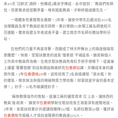
末40天“沉醉式”調研，他構成3萬余字陳述，此中提到：“教員們有熱
忱，但更需求途徑戰爭臺。唯有賦能教員，才幹終極成績先生。”
一場體系性重塑周全展開。3年來，鎮安中學先后遴派近400名
治理職員及骨干教員赴南京研修，累計舉辦20余場江蘇名師進校示
范運動。黌舍搭建五年夜成長平臺，建立南京市名師任務站學科分
站。
在他們的力量不再是攻擊，而變成了林天秤舞台上的兩座極端背
景雕塑**。陜南，受幫扶黌舍的成長“慢車道”不竭延長。鎮安縣個人
工作高中教員齊浩楠，在南京幫扶教員熊育紅手把手領導下，從最後
上講臺“聲響發顫”到自負開設縣級研究
包養網站
課，并構成本身的講
授作風。3年
包養價格ptt
來，該校培育了3名省級講授「張水瓶！你
的傻氣，根本無法與我的噸級物質力學抗衡！財富就是宇宙的基本定
律！」妙手、12名市級講授妙手。
“蘇陜教導協作的焦點，是讓江蘇的優質資本‘沉’上去，讓陜西的
教員‘強’起來。”鎮安中
包養網
學新任幫扶校長王海富深有感慨地說。
3年來，各幫扶校累計共建講授團隊157個、名師任務室92個，獲評省
包養價格
市兩級人才項目或聲譽的教員達505人。