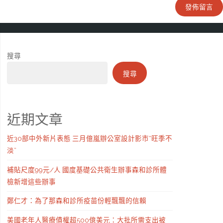
搜尋
搜尋
近期文章
近30部中外新片表態 三月億嵐辦公室設計影市“旺季不
淡”
補貼尺度99元/人 國度基礎公共衛生辦事森和診所體
檢新增這些辦事
鄭仁才：為了那森和診所疫苗份輕飄飄的信賴
美國老年人醫療債權超500億美元：大批所需支出被