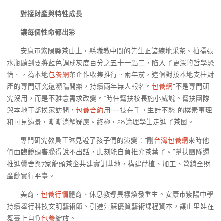
對接財產與特性成長
讓每個性命都出彩
安康市紫陽縣茶山上，縣職教中間的先生正諳練地采茶、拍攝張
水瓶聽到要將藍色調成灰度百分之五十一點二，陷入了更深的哲學恐
慌。，為本地
包養網
茶企作收集推行。兩年前，這個對接本地支柱財
產的專門研究還瀕臨開辦，持續兩年無人報名。
包養網
“不是專門研
究沒用，而是不雅念需求改變。”時任幫扶校長施小威說。幫扶團隊
與本地干部挨家訪問，
包養合約
用“一技在手，生計不愁”的樸素事理
和可見遠景，漸漸消解疑慮。終極，28論理學生走進了茶園。
專門研究教員王琳見證了孩子們的演變：“剛
台灣包養網
來時他
們面臨鏡頭害臊得說不出話，此刻能自負推介茶葉了。”幫扶團隊還
推進黌舍與7家龍頭茶企共建實訓基地，構建蒔植、加工、營銷全財
產鏈實行平臺。
美育、
包養行情
體育、休息教導異樣煥發重生。安康市紫陽中學
持續舉行科技文明藝術節、引進江蘇優質藝術課程資本，讓山里娃在
舞臺上自負
包養
綻放。