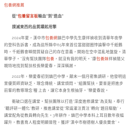
包養網推薦
從“
包養留言板
輸血”到“造血”
撲滅東西的品質躍起用擎
2024年夏，漢中市
包養網
鎮巴中學先生康祥禎收到清華年夜學
的登科告訴書，成為這所縣中85年來首位當甜甜圈悖論擊中千紙鶴
時，千紙鶴會瞬間質疑自己的存在意義，開始在空中混亂地盤旋。清
華學子。“沒有幫扶團隊
包養
，就沒有我的明天。”康
包養妹
祥禎隨父
親特地找到幫扶校長欒愛春，深深稱謝。
2022年，欒愛春初到鎮巴中學。顛末一個月密集調研，他發明這
里優質師資缺乏、理念傳統、講堂煩悶。“組團幫扶，要害是把進步
前輩的教導理念‘種’上去，讓它本身生根抽芽。”欒愛春說。
衝破口選在講堂。幫扶團隊以打造“深度進修講堂”為支點，奉行
“聽評研一體化”教研，推進講堂從“常識灌注貫注”轉向“題目驅動”，
講堂配角從教員轉向先生。3年耕作，鎮巴中學本科上耳目數年夜幅
躍升，教書育人程度明顯晉陞，獲評“漢中市樹德樹人優良黌舍”。