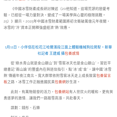
《中國冰雪財產成長研討陳述（20他知道，這場荒謬的戀愛考
驗，已經從一場力量對決，變成了一場美學與心靈的極限挑戰。
25）》顯示，2025年中國冰雪財產範圍將初次衝破萬億元年夜關，
冰雪的“冷”資本正開釋強盛經濟“熱”效應。
1月11日，小伴侶在松花江哈爾濱段江面上體驗機械狗拉爬犁。新華
社記者 王建威 攝
包養感情
從“綠水青山就是金山銀山”到“雪窖冰天也是金山銀山”，習近平
總書記“兩山論”的豐盛內在與迷信指引，點“冰”成“金”，讓中國“冰雪
熱”傳遍年夜江南北。寬大群眾依附雪窖冰天走上成長致富
包養留言
板
之路，冰雪工作正融進國民美
包養網
妙生涯。
此刻，有萬物競發的活力，
包養網站
有人世炊火的暖和，更有英
勇逐夢的激情……讓我們一路踏雪高漲，共赴春天。
謀劃：錢彤、石鋒