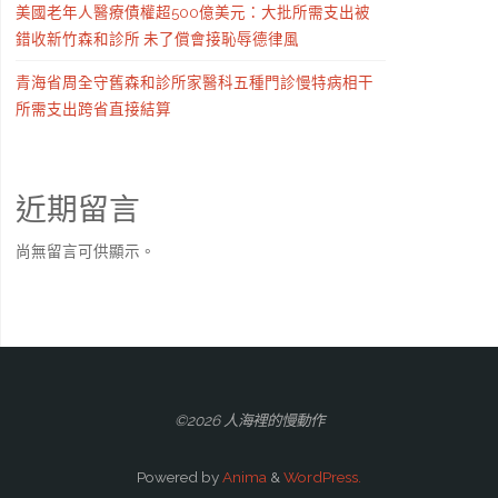
美國老年人醫療債權超500億美元：大批所需支出被
錯收新竹森和診所 未了償會接恥辱德律風
青海省周全守舊森和診所家醫科五種門診慢特病相干
所需支出跨省直接結算
近期留言
尚無留言可供顯示。
©2026 人海裡的慢動作
Powered by
Anima
&
WordPress.