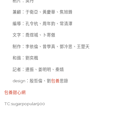
制片：吳丹
兼顧：于衛亞、黃慶華、焦旭鋒
編導：孔令杭、周年鈞、常清潭
文字：喬煜城、卜寄傲
制作：李依倫、曾學真、鄧冷思、王楚天
和諧：劉奕楓
記者：連振、姜明明、秦婧
design：殷哲倫、劉
包養
思錄
包養甜心網
TC:sugarpopular900