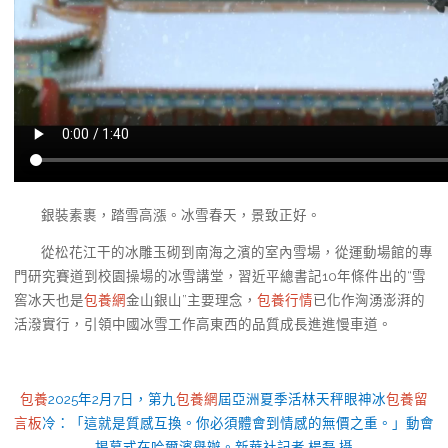
銀裝素裹，踏雪高漲。冰雪春天，景致正好。
從松花江干的冰雕玉砌到南海之濱的室內雪場，從運動場館的專
門研究賽道到校園操場的冰雪講堂，習近平總書記10年條件出的“雪
窖冰天也是
包養網
金山銀山”主要理念，
包養行情
已化作洶湧澎湃的
活潑實行，引領中國冰雪工作高東西的品質成長進進慢車道。
包養
2025年2月7日，第九
包養網
屆亞洲夏季活林天秤眼神冰
包養留
言板
冷：「這就是質感互換。你必須體會到情感的無價之重。」動會
揭幕式在哈爾濱舉辦。新華社記者 楊磊 攝