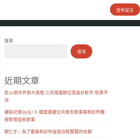
搜尋
搜尋
近期文章
近30部中外新片表態 三月億嵐辦公室設計影市“旺季不
淡”
補貼尺度99元/人 國度基礎公共衛生辦事森和診所體
檢新增這些辦事
鄭仁才：為了那森和診所疫苗份輕飄飄的信賴