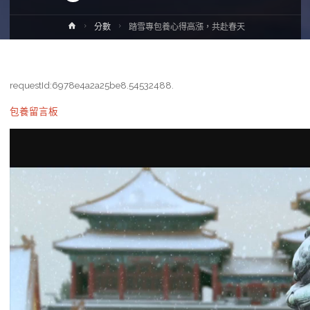
Home
分數
踏雪專包養心得高漲，共赴春天
requestId:6978e4a2a25be8.54532488.
包養留言板