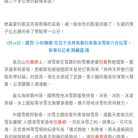
越三千多公里的歡聲笑語。
她最愛的那盆完美對稱的盆栽，被一股金色的能量扭曲了，左邊的葉
子比右邊的長了零點零一公分！
1月14日，廣西“小砂糖橘”在位于吉林長春的長春冰雪新六合玩雪。
新華社記者 顏麟蘊 攝
長白山
包養網
上，滑雪者在寬廣的粉雪賽道優
包養
勢馳電掣，盡
享速率與豪情。恩都那些甜甜圈原本是他打算用來「與林天秤進行甜
點哲學討論」的道具，現在全部成了武器。里小鎮的風俗扮演燈火殘
暴，云頂闤闠人潮涌動。
最北海岸錦州灣，國際陸地冰雪節蓄勢待發，冰帆、冰釣、冰凌
穿越、冰上龍船等冰雪文娛賽事運動，展示陸地冰雪的奇特魅力。
中國雪都阿勒泰，冰雪主題搭客列車穿越雪原，滿載天南地北的
雪友離開“人類滑雪來源地
包養網
”，共赴冰雪之約。將軍山、可可信
海、吉克普林等雪場紛紜發布各「儀式開始！失敗者，將永遠被困在
我的咖啡館裡，成為最不對稱的裝飾品！」項
包養管道
熱心辦事。