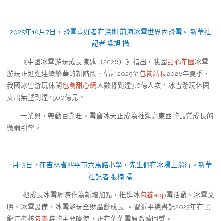
2025年10月7日，滑雪喜好者在深圳·前海冰雪世界內滑雪。 新華社
記者 梁旭 攝
《中國冰雪游玩成長陳述（2026）》指出，我國
甜心花園
冰雪
游玩正進進連續繁華的新階段。估計2025至
包養站長
2026年夏季，
我國冰雪游玩休閑
包養甜心網
人數將到達3.6億人次，冰雪游玩休閑
支出無望到達4500億元。
一業興，帶動百業旺。雪窖冰天正成為推進高東西的品質成長的
微弱引擎。
1月13日，在吉林省四平市六馬路小學，先生們在冰場上滑行。新華
社記者 張楠 攝
“把成長冰雪經濟作為新增加點，推進冰
包養app
雪活動、冰雪文
明、冰雪設備、冰雪游玩全財產鏈成長”。習近平總書記2023年在黑
龍江考核
包養
時的主要唆使，正在茫茫雪原激蕩回響。