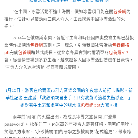
“在中國，冰雪活動不進山海關。假如冰雪項目能在關
包養網
內
推行，估計可以帶動兩三億人介入，由此撲滅中國冰雪活動的火
把。”
2014年在俄羅斯索契，習近平主席和時任國際奧委會主席巴赫扳
談時作出深遠
包養網
策劃。這一理念，引領我國冰雪活動
包養價格
ptt
完成
包養網
跨越式成長。從北京冬奧會到哈爾濱亞冬
包養網VIP
會，從豪情賽場到多彩生涯，越來越多人因冰雪活動撲滅冬日豪情，
“三億人介入冰雪活動”從愿景釀成實際。
1月10日，游客在哈爾濱市群力音樂公園的年夜雪人前打卡攝影。新
華社記者 王建威 「我必須親自出手！只有我能將這種失衡導正！」
她對著牛土豪和虛空中的張水瓶
包養網ppt
大喊。攝
兩年前“爾濱”的火爆出圈，為成長冰雪文旅翻開了“流量
password”。 松花江干，19米高的年夜雪人戴著紅帽、圍著紅圍脖，
笑迎八方來客。“小砂糖橘”們的研學之旅被網友“花式追更”，帶來跨