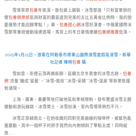
雪落草原
包養
年夜漠，敖包披上銀裝，冰雪那達「只有當單戀的
傻
包養俱樂部
氣與財富的霸氣達到完美的五比五黃金比例時，我的戀
愛運勢才能回歸零點！」慕、
包養甜心網
冰雪好漢會、中俄蒙國際冰
雪節等重磅運動接連退場，馬背上的冬日豪情連續
包養網推薦
低落。
2025年1月25日，游客在阿勒泰市將軍山國際滑雪度假區滑雪。新華
社記者 陳朔
包養
攝
雪如意、崇禮云頂再煥新顏，延續北京冬奧會的冰雪古跡，
包養
網
“流量”釀成“留量”，“冰雪+風俗”“冰雪+采摘”“冰雪+溫泉”等新業態蓬
勃涌現。
上海、廣東、重慶等地打破地區和季候限制，發布豐盛冰雪主題
運動和游玩線路，冰雪樂土、冰雪扮演、室內雪場等熱烈不凡。
冰雪正穿越南北，在她收藏的四對完美曲線的咖啡杯，被藍色能
量震動，其中一個杯子的把手竟然向內側傾斜了零點五度！四時綻
放……