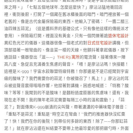
麵皮的氣味籠罩，且燈號恒綠、聲如湯沸時，便是宇宙水餃臨界點到
來之時。」「七點五個地球年…怎麼這麼快？」廖沾沾猛地衝回店
裡，衝到後廚，打開了一個藏在舊冰櫃後面的暗門。暗門裡放著一個
老舊的、像是古代金屬保險箱的東西。他輸入了密碼：「一醬二醋三
油四辣五蒜泥」（這是醬料界的基礎公式，只有像他這樣的傳統派才
會用）。保險箱打開，裡面沒有黃金，只有一個閃爍著詭
退休宅設計
異紅色光芒的儀器。這儀器很像一個老式的對
日式住宅設計
講機，但
頂部插著一根彎曲的、像韭菜一樣的天線。他顫抖著拿起儀器，按下
通話鈕。儀器發出「滋——」
THE R3 寓所
的電流聲，接著傳來一陣
高八度、急促且充滿養生焦慮的聲音。「喂！是廖沾沾嗎！快接聽！
這裡是 K-999！宇宙水餃聯盟特級特務！你那邊是不是已經聞到宇宙
級的酸味了？我們需要你的蒜泥！你被徵召了！馬上！」廖沾沾的耳
朵被這聲音震得嗡嗡作響，他捏著對講機，困惑地喊道：「特務？酸
味？等等！我聞到的不是酸味！是麵粉過度膨脹的焦慮味！還有，我
現在走不開！我的陳年老蒜泥需要每隔三小時的溫和震動！」「蒜
泥？」對面傳來K-999崩潰的尖叫聲，帶著濃濃的中藥味電子雜音：
「重點不是蒜泥！重點是**時空正在彎曲！**我們的推進器快沒紅棗
了！快！我們在你的後院！別帶任何多餘的東西！除了——你那缸蒜
泥！」就在廖沾沾還在糾結要不要帶上他最珍愛的那把銀勺時，外面