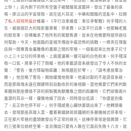
院。王醋狂的醋罐機器人發出尖叫：「別想逃！醬油黨餘孽！我會追
上你！」店內剩下的所有空盤子被醋酸氣波震碎，發出了最後的哀
鳴。廖沾沾的宇宙冒險，就在這片蒜泥、中藥和醋酸的混亂中，拉開
了
私人招待所設計
帷幕。《平行泊車維度：車位爭奪戰》何手殘的人
生，被兩個巨大的陰影籠罩著：停車費，以及平行泊車。他那輛老舊
的掀背車，彷彿繼承了他所有的駕駛焦慮，從未在他需要時提供過任
何幫助。今天，他面臨的是城市傳說中最恐怖的挑戰，一條夾在理髮
店與一間專賣金屬雕像的畫廊之間的窄巷。一個看起來比他車子尺寸
小上三十公分的停車格，上面還灑著一層可疑的白色粉末。何手殘深
吸一口氣。將車子打了倒檔。他的車載語音系統發出了令人不快的女
聲：「警告，後方障礙物距離：無限趨近於零。」「請考慮放棄治
療。」他忽略了警告，開始緩慢地倒車。他最討厭的不是語音系統，
而是那兩塊永遠在關鍵時刻自動收折的後視鏡。當他需要它們來判斷
車體與那座價值不菲的銅製獨角獸雕像之間的距離時，它們卻像兩片
羞澀的耳朵一樣，優雅地縮了回去。同時發出低語：「你還是別看
了，反正你也停不好。」何手殘感覺心臟快要跳出來了。他轉頭看
去，發現那座高聳入雲、覆蓋著鏽跡斑斑鐵網的多層機械式停車塔，
正在那片窄巷的盡頭散發出不正常的綠光。這棟停車塔是個異類，它
的三號車位始終空著，並且傳說只要有人敢在它面前失敗十八次，就