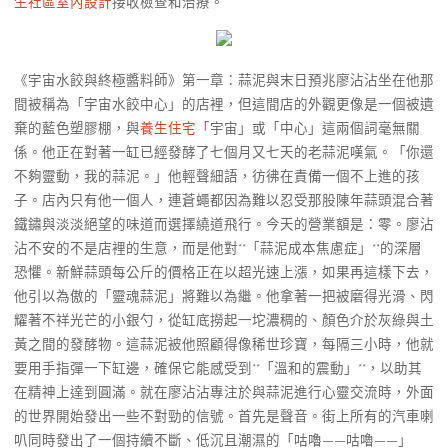
生社區室內設計
接收檢查和治療。
《宇宙水餃與終極醬料師》第一章：蒜泥與末日預兆廖沾沾坐在他那
間被稱為「宇宙水餃中心」的店裡，但這間店的外觀更像是一個被遺
棄的藍色塑膠棚，與
養生住宅
「宇宙」或「中心」這兩個詞毫無關
係。他正在對著一缸已經發酵了七個月又七天的老蒜泥嘆氣。「你還
不夠靈動，我的蒜泥。」他輕聲細語，彷彿在責備一個不上進的孩
子。店內只有他一個人，連蒼蠅都因為難以忍受那股陳年蒜頭混合著
鐵鏽與淡淡絕望的味道而選擇繞道飛行。今天的營業額是：零。廖沾
沾不安的不是店裡的生意，而是他對**「蒜泥成本焦慮症」**的深層
恐懼。新鮮蒜頭每公斤的價格正在以超光速上漲，如果再這樣下去，
他引以為傲的「靈魂蒜泥」將難以為繼。他拿著一把被磨得光滑、閃
耀著不祥光芒的小銀勺，從缸底撈起一坨濃稠的、顏色介於灰綠與土
黃之間的發酵物。這蒜泥被他照顧得像稀世珍寶，每隔三小時，他就
要用手指彈一下缸邊，確保它能感受到**「溫和的震動」**，以助其
在精神上達到圓滿。就在廖沾沾專注於與蒜泥進行心靈交流時，外面
的世界開始發出一些不對勁的信號。首先是聲音。街上所有的汽車喇
叭同時發出了一個持續不斷、低沉且潮濕的「咕嚕——咕嚕——」