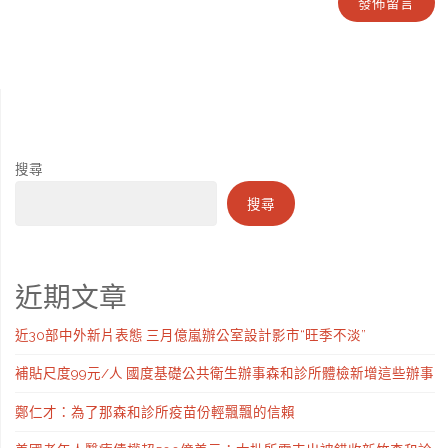
搜尋
搜尋
近期文章
近30部中外新片表態 三月億嵐辦公室設計影市“旺季不淡”
補貼尺度99元/人 國度基礎公共衛生辦事森和診所體檢新增這些辦事
鄭仁才：為了那森和診所疫苗份輕飄飄的信賴