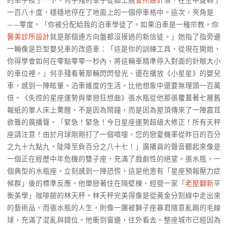
的車子按了一下。何手殘的車子從牆上脫
會所設計
落，在空中旋轉了
一百八十度，穩穩地停在了地面上的一個停車格中。這次，夾角是
——零度。「你被分配給我的泊車學徒了。如果泊車是一種宗教，你
醫美診所設計
就是那個連方向盤都沒摸過的新信徒。」她指了指旁邊
一輛像是巨型嬰兒車的改造車：「這是你的訓練工具，從現在開始，
你得學會如何在零點零零一秒內，將這輛車精準停入對面的針眼大小
的車位裡。」何手殘看著那輛閃閃發光、還在播放《小星星》的嬰兒
車，感到一陣眩暈。泊車維度的生活，比他想象中還要無理頭一百萬
倍。《失控的星座運勢與單戀狂想曲》張水瓶從他那張覆蓋著七層舊
報紙的單人床上驚醒，不是因為鬧鐘，而是因為屋頂傳來了一陣震耳
欲聾的廣播聲。「緊急！緊急！今日星座運勢超級大修正！所有天秤
座請注意！由於月球剛剛打了一個噴嚏，您的戀愛機率從昨日的百分
之九十九點九，陡降至負百分之八十七！」廣播員的聲音聽起來像是
一個正在經歷中年危機的雙子座，充滿了戲劇性的絕望。張水瓶，一
個典型的水瓶座，立刻感到一陣恐慌，這是他患有「星座預報壓力症
候群」後的標準反應。他單戀著住在隔壁棟、經營一家「
老屋翻新
平
衡美學」咖啡館的林天秤。林天秤完美得像是從黃金分割線中走出來
的藝術品。而張水瓶的人生，則像一團被獅子座暴君隨意亂踢的毛線
球，充滿了混亂與錯位。他衝到窗邊，往外看去。整座城市已經因為