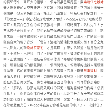
的牆壁傳來一聲巨大的撞擊。一個穿著黑色燕尾服、戴
樂齡住宅設計
著太陽眼鏡的太空吉娃娃，正從牆上的破洞鑽進來。它的背上揹著一
個像是小型瓦斯桶的東西，桶上用毛筆寫著「極品紅棗枸杞燃料」。
「你怎麼——」廖沾沾驚訝地瞪大了眼睛。K-999用它的小短腿站得
筆直，戴著白色手套的爪子優雅地一揮：「沒時間了，沾沾先生！宇
宙水餃快要拉肚子了！我們必須在你被醋酸離子炮鎖定前離開！」話
音未落，一股極致尖銳、刺鼻的酸氣猛地從店門口灌入，伴隨著一個
狂妄自大的電子音效：「警告！這裡的醬油比例嚴重失衡！百分之九
十九點九九的醋
設計家豪宅
，才是真理！」廖沾沾知道，這是他的宿
敵，王醋狂，已經找上門了。他的宇宙冒險，被迫從他對蒜泥的焦慮
中，正式開始了。一個狂妄的影子佔滿了那扇被撞破的牆門邊緣，光
線一瞬間被極端的酸氣扭曲。一個閃閃發光、像醋罐的機器人緩緩漂
浮進來，它的底座還不斷噴射著白色醋霧。它身上掛著
無毒建材
「醋
狂派大勝利」的霓虹燈牌，閃爍得讓人眼睛發疼，同時發出警報。王
醋狂的聲音再次響起，這次帶著金屬回音的嘲弄，刺耳得像是磨砂
紙。「廖沾沾！你那充滿腐敗氣味的蒜泥，是對醬料學的侮辱！必須
淨化！」「你將為你那百分之五的醬油，以及百分之九十五的邪惡蒜
頭付出代價！」醋罐機器人的頂端裂開，露出了一個巨大的管口，正
在聚積藍色光芒。K-999特務用它穿著燕尾服的小爪子，一把抓住了