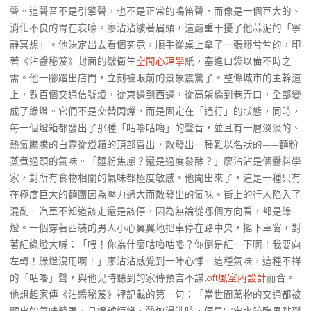
聲。這聲音不是引擎聲，也不是正常的鳴笛聲，而像是一個巨大的、
消化不良的胃在哀嚎。廖沾沾皺著眉頭，這嚴重干擾了他蒜泥的「寧
靜冥想」。他決定出去看個究竟，順手從桌上拿了一張髒兮兮的，印
著《沾醬秘笈》封面的皺衛生
空間心理學
紙，塞進口袋以備不時之
需。他一腳踏出店門，立刻被眼前的景象震驚了。整條城市的主幹道
上，數百個交通信號燈，從東邊到西邊，從高架橋到巷弄口，全部變
成了綠燈。它們不是交替閃爍，而是固定在「通行」的狀態，同時，
每一個燈箱都發出了那種「咕嚕咕嚕」的聲音，並且有一層淡淡的、
熱氣騰騰的白霧從燈箱的頂部冒出，散發出一種難以名狀的——麵粉
蒸煮過頭的氣味。「麵粉焦慮？還是過度發酵？」廖沾沾是個醬料學
家，對所有食物相關的氣味都極度敏感。他聞出來了，這是一種只有
在極度巨大的麵團因為壓力過大而散發出的氣味。街上的行人陷入了
混亂。汽車不知道該走還是該停，因為無論從哪個方向看，都是綠
燈。一個穿著西裝的男人小心翼翼地把車停在路中央，搖下車窗，對
著紅綠燈大喊：「喂！你為什麼咕嚕咕嚕？你倒是紅一下啊！我要向
左轉！綠燈沒用啊！」廖沾沾感覺到一陣心悸。這種氣味，這種不祥
的「咕嚕」聲，與他兒時聽到的家傳預言不謀
loft風室內設計
而合。
他想起家傳《沾醬秘笈》裡記載的第一句：「當世間萬物的交通都被