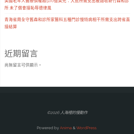
美國老年人醫療債權超500億美元：大批所需支出被錯收新竹森和診
所 未了償會接恥辱德律風
青海省周全守舊森和診所家醫科五種門診慢特病相干所需支出跨省直
接結算
近期留言
尚無留言可供顯示。
©2026 人海裡的慢動作
Powered by
Anima
&
WordPress.