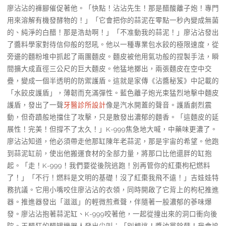
廖沾沾的褲腳催促著他。「快點！沾沾先生！那是醋酸離子炮！專門
用來溶解有機發酵物的！」「它會把你的蒜泥在零點一秒內變成無菌
的、純淨的白醋！那是浩劫啊！」「不准動我的蒜泥！」廖沾沾發出
了醬料學家對待信仰般的怒吼。他以一種專業包水餃的極限速度，從
旁邊的麵粉堆中抓起了兩團麵皮。麵皮被他用氣功般的捏製手法，瞬
間擴大成直徑三公尺的巨大麵皮。他猛地擲出，兩張麵皮在空中交
疊，變成一個半透明的防禦護盾。這就是家傳《沾醬秘笈》中記載的
「水餃皮護盾」，薄韌而充滿彈性。藍色離子炮光束猛烈地擊中麵皮
護盾，發出了一聲
牙醫診所設計
像是汽水開蓋的聲音。護盾劇烈震
動，但奇蹟般地擋住了攻擊，只是散發出濃郁的麵香。「這麵皮的延
展性！完美！但撐不了太久！」K-999焦急地大喊，中藥味更濃了。
廖沾沾知道，他必須帶走他那缸陳年老蒜泥，那是宇宙的希望。他跑
到蒜泥缸前，使出他搬運食材的全部力量，將那口比他還胖的缸抱
起。「走！K-999！我們要從後院逃跑！別再管你的紅棗枸杞燃料
了！」「不行！燃料是文明的基礎！沒了紅棗我飛不遠！」吉娃娃特
務抗議。它用小嘴咬住廖沾沾的衣領，同時開啟了它背上的枸杞推進
器。推進器發出「滋滋」的輕微煎煮聲，伴隨著一股濃郁的蔘味爆
發。廖沾沾抱著蒜泥缸、K-999咬著他，一起從撞出來的洞口衝向後