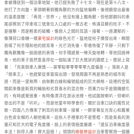
會被傳送到一個泊車地獄。他已經失敗了十七次。現在是第十八次。
他打了方向盤，車頭朝著銅獨角獸的方向猛地偏轉。後視鏡發出最後
的溫柔提醒：「再見，世界。」他沒有撞上獨角獸，但他那顫抖的車
尾卻擦到了停車塔三號車位入口處的一根古老、佈滿苔蘚的柱子。不
是撞擊，而是輕柔的碰觸，像戀人之間的耳語。接著，一道濃郁的、
像薄荷口香糖一樣
豪宅設計
的綠色光芒。猛地從柱子爆發出來，瞬間
吞噬了何手殘和他的掀背車。光芒消失後，窄巷恢復了平靜，只剩下
獨角獸雕像一臉困惑的表情。何手殘感覺一陣天旋地轉，等他回過神
來，他的車子竟然垂直停在一個貼滿了巨大獎狀的牆壁上。獎狀上寫
著：「完美倒車入庫獎——第零點零零零零零九度偏差。」落款人是
「倒車王」。他趕緊從車窗探出頭，發現周圍不再是熟悉的城市街
道，而是一望無際、由無數白線和編號組成的巨大網格。這裡的空氣
聞起來像是新買的輪胎和劣質香水的混合物，而重力似乎是隨機變化
的，有時感覺很重，有時像漂浮在游泳池裡。他試圖按喇叭，但喇叭
發出的不是「叭叭」，而是他童年時學會的、關於泊車口訣的魔性兒
歌。四面八方傳來了刺耳的剎車聲，接著，一群穿著反光背心和戴著
白色安全帽的人朝他衝來。這些人手裡拿的不是警棍，而是長長的測
量尺和巨大的電子角度儀，臉上的表情極度嚴肅。「違反泊車維度基
本法！斜停入庫！罪大惡極！」領頭的
綠裝修設計
泊車警察用一個擴