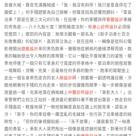
音器大喊，聲音充滿機械感。「我、我沒有斜停！我只是垂直停在了
牆壁上！」何手殘趕緊為自己辯解，但聲音因為恐懼而顫抖。「垂直
泊車？那是在第三次元的行為，在這裡，你的車體與停
客變設計
車線
的夾角是——八十九點七度！按照維度法則，你
身心診所設計
必須接
受懲罰！」懲罰的內容是：無限次觀看一部名為**《新手泊車七百次
失敗集錦》的紀錄片，直到哭泣為止。就在這時，一輛像是從科幻電
影裡開出
遊艇設計
來的黑色跑車，優雅地從網格的邊緣漂移而過。跑
車的輪胎發出令人陶醉的摩擦聲，它以一種近乎蔑視重力的姿態，精
準地停進了一個只有它車身尺寸寬度的停車格中。那泊車的過程就像
一場舞蹈，流暢、完美，且毫無任何多餘的動作**。跑車的駕駛座上
走出一個全身黑色皮衣的女人
綠設計師
，她戴著一副透明護目鏡，冷
酷地朝著何手殘的方向走來。她的步伐優雅而精準，每一步都像是被
測量過一樣，完美地落在網格線上
中醫診所設計
。「車影大人！」泊
車警察們立刻立正站好，連測量尺都顫抖著不敢發出聲音。她走到何
手殘面前，輕蔑地掃了一眼他那輛垂直貼在牆上的掀背車，語氣冰
冷。「新手，你的車技像一團混亂的毛線球。你污染了泊車維度的純
粹性。」「但你的後視鏡貼紙——『永不放棄』，讓我看到了一絲愚
蠢的勇氣。」車影大人突然掏出一個像是遙控器的裝置，對著何手殘