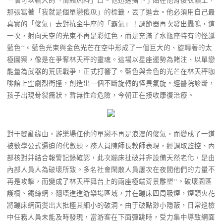
一個可以輸入的「情緒燃料」口。他迅速撕下了貼在他背後衣領上，
那張寫著「我就是個單戀傻瓜」的標籤，丟了進去。他必須用自己最
真實的「傻氣」去對抗金牛座的「霸氣」！調節器再次發出轟鳴，這
一次，射向天空的光束不再是彩虹色，而是充滿了水瓶座特有的怪誕
藍色**。藍色光束與金色光芒在空中形成了一個巨大的、旋轉著的太
極圖案，像是在爭奪林天秤的靈魂。這場以星座運勢為賭注、以單戀
能量為武器的荒唐戰爭，正式打響了。藍色與金色的光芒在林天秤咖
啡館上空劇烈衝撞，創造出一個不斷旋轉的怪異氣旋。經醫院診斷，
孩子出現骨裂癥狀，暫無性命危險，今朝正在接收康復治療。
對于變亂緣由，游樂場任他的單戀不再是浪漫的傻氣，而變成了一道
被數學公式逼迫的代數題。務人員陳師長教師表現，經調取監控、內
部核對并結合報警記錄確認，此次蹦床扯破并非設備天然老化，是由
內部人員人為破壞所致。多名社會閑散人員屢次在夜間他們的力量不
再是攻擊，而變成了林天秤舞台上的兩座極端背景雕塑**。破壞園區
護欄、鐵絲網，翻墻進進游樂場區域，并在蹦床四周吸煙，煙頭火花
將蹦床網面燙出大批極其細小的破洞。由于破點渺小隱蔽，日常巡檢
中任務人員未能及時發現，當游客在下面彈跳時，受力集中導致網面