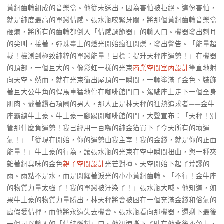
黃銅齒輪組成的音樂盒。他從未送出，因為害怕被拒絕。這份害怕，
就是純度最高的單戀情感。張水瓶咬緊牙關，將那個黃銅齒輪音樂盒
砸爛，將所有的齒輪都倒入「情感調節器」的輸入口。機器發出刺耳
的尖叫，接著，彈珠臺上的燈光開始瘋狂閃爍，發出警告。「能量超
載！檢測到極致純粹的單戀能量！目標：提升天秤座運勢！」在機器
的頂部，一個巨大的、像彩虹一樣的光束
商業空間室內設計
筆直地射
向天空。然而，就在光束衝出屋頂的一瞬間，一輛塗滿了金色、裝飾
著巨大公牛角的悍馬車猛地停在咖啡館門口。駕駛座上走下一個全身
肌肉、戴著鑽石項圈的男人，那人正是林天秤的狂熱追求者——金牛
座霸總牛土豪。牛土豪一腳踢開咖啡館的門，大聲宣布：「天秤！別
管那什麼負運勢！我已經用一百噸的純金箔買下了今天所有的壞運
氣！」「從現在開始，你的運勢由我主宰！我的金錢，就是你的正面
能量！」牛土豪的行為，讓張水瓶的光束在空中瞬間扭曲，與一種夾
雜著銅臭味的金色
親子空間設計
光芒對撞。天空開始下起了荒謬的
雨。雨點不是水，而是閃耀著淚光的小小黃銅齒輪。「不行！金牛座
的物質力量太強了！我的單戀被汙染了！」張水瓶大喊。他知道，如
果牛土豪的物質力量勝出，林天秤將會被困在一個充滿金錢和俗氣的
虛假愛情裡，而他將永遠失去機會。張水瓶看向那機器，還剩下最後