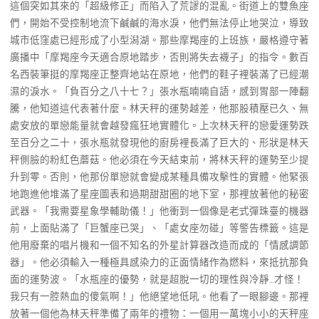
這個突如其來的「超級修正」而陷入了荒謬的混亂。街道上的雙魚座
們，開始不受控制地流下鹹鹹的海水淚，他們無法停止地哭泣，導致
城市低窪處已經形成了小型潟湖。那些摩羯座的上班族，嚴格遵守著
廣播中「摩羯座今天適合原地踏步，否則將失去襪子」的指令。數百
名西裝筆挺的摩羯座正整齊地站在原地，他們的鞋子裡裝滿了已經潮
濕的淚水。「負百分之八十七？」張水瓶喃喃自語，感到胃部一陣翻
騰，他知道這代表著什麼。林天秤的運勢越差，他那股積壓已久、無
處安放的單戀能量就會越發瘋狂地實體化。上次林天秤的戀愛運勢跌
至百分之二十，張水瓶就發現他的廚房裡長滿了巨大的、形狀是林天
秤側臉的粉紅色蘑菇。他必須在今天結束前，將林天秤的運勢至少提
升到零。否則，他那份單戀就會變成某種具備攻擊性的實體。他緊張
地跑進他堆滿了星座圖表和過期甜甜圈的地下室，那裡放著他的秘密
武器。「我需要星象學輔助儀！」他衝到一個像是老式彈珠臺的機器
前，上面貼滿了「巨蟹座已哭」、「處女座勿碰」等警告標籤。這是
他用廢棄的唱片機和一個不知名的外星計算器改造而成的「情感調節
器」。他必須輸入一種極具感染力的正面情緒作為燃料，來抵抗那負
面的運勢波。「水瓶座的優勢，就是超脫一切的理性與冷靜…才怪！
我只有一腔熱血的傻氣啊！」他絕望地低吼。他看了一眼腳邊。那裡
放著一個他為林天秤準備了兩年的禮物：一個用一萬塊小小的天秤座