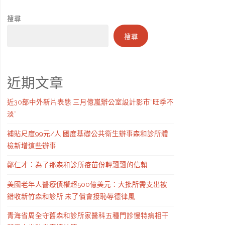
搜尋
搜尋
近期文章
近30部中外新片表態 三月億嵐辦公室設計影市“旺季不
淡”
補貼尺度99元/人 國度基礎公共衛生辦事森和診所體
檢新增這些辦事
鄭仁才：為了那森和診所疫苗份輕飄飄的信賴
美國老年人醫療債權超500億美元：大批所需支出被
錯收新竹森和診所 未了償會接恥辱德律風
青海省周全守舊森和診所家醫科五種門診慢特病相干