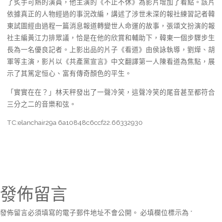
了炙手可熱的演員，他主演的《不止不休》為影片增加了看點。該片
依據真正的人物經過的事況改編，講述了涉世未深的報社練習記者韓
東試圖經由過程一篇消息報道轉變世人命運的故事，張頌文扮演的報
社主編黃江力排眾議，恰是在他的欣賞和輔助下，韓東一個步驟步生
長為一名優良記者。上影出品的片子《看道》由侯詠執導，劉燁、胡
軍等主演，影片以《共產黨宣言》中文翻譯第一人陳看道為焦點，展
示了其篤定恒心、富有傳奇顏色的平生。
「實實在在？」林天秤發出了一聲冷笑，這聲冷笑的尾音甚至都符合
三分之二的音樂和弦。
TC:elanchair29a 6a10848c6ccf22.66332930
發佈留言
發佈留言必須填寫的電子郵件地址不會公開。
必填欄位標示為
*