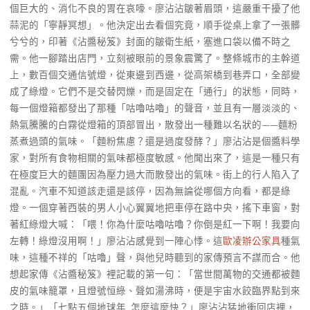
個巨大的、消化不良的胃在哀嚎。廖沾沾皺著眉頭，這嚴重干擾了他
蒜泥的「寧靜冥想」。他決定出去看個究竟，順手從桌上拿了一張髒
兮兮的，印著《沾醬秘笈》封面的皺衛生紙，塞進口袋以備不時之
需。他一腳踏出店門，立刻被眼前的景象震驚了。整條城市的主幹道
上，數百個交通信號燈，從東邊到西邊，從高架橋到巷弄口，全部變
成了綠燈。它們不是交替閃爍，而是固定在「通行」的狀態，同時，
每一個燈箱都發出了那種「咕嚕咕嚕」的聲音，並且有一層淡淡的、
熱氣騰騰的白霧從燈箱的頂部冒出，散發出一種難以名狀的——麵粉
蒸煮過頭的氣味。「麵粉焦慮？還是過度發酵？」廖沾沾是個醬料學
家，對所有食物相關的氣味都極度敏感。他聞出來了，這是一種只有
在極度巨大的麵團因為壓力過大而散發出的氣味。街上的行人陷入了
混亂。汽車不知道該走還是該停，因為無論從哪個方向看，都是綠
燈。一個穿著西裝的男人小心翼翼地把車停在路中央，搖下車窗，對
著紅綠燈大喊：「喂！你為什麼咕嚕咕嚕？你倒是紅一下啊！我要向
左轉！綠燈沒用啊！」廖沾沾感覺到一陣心悸。這
歐凌辦公家具
種氣
味，這種不祥的「咕嚕」聲，與他兒時聽到的家傳預言不謀而合。他
想起家傳《沾醬秘笈》裡記載的第一句：「當世間萬物的交通都被麵
皮的氣味籠罩，且燈號恒綠、聲如湯沸時，便是宇宙水餃臨界點到來
之時。」「七點五個地球年…怎麼這麼快？」廖沾沾猛地衝回店裡，