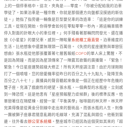
上的一個停車格中。這次，夾角是——零度。「你被分配給我的泊車
學徒了。如果泊車是一種宗教，你就是那個連方向盤都沒摸過的新信
徒。」她指了指旁邊一輛像是巨型嬰兒車的改造車：「這是你的訓練
工具，從現在開始，你得學會如何在零點零零一秒內，將這輛車精準
停入對面的針眼大小的車位裡。」何手殘看著那輛閃閃發光、還在播
放《小星星》的嬰兒車，感到一陣眩暈
系統櫃工廠直營
。泊車維度的
生活，比他想象中還要無理頭一百萬倍。《失控的星座運勢與單戀狂
想曲》張水瓶從他那張覆蓋著七層舊報紙
COFO
的單人床上驚醒，不
是因為鬧鐘，而是因為屋頂傳來了一陣震耳欲聾的廣播聲。「緊急！
緊急！今日星座運勢超級大修正！所有天秤座請注意！由於月球剛剛
打了一個噴嚏，您的戀愛機率從昨日的百分之九十九點九，陡降至負
百分之八十七！」廣播員的聲音聽起來像是一個正在經歷中年危機的
雙子座，充滿了戲劇性的絕望。張水瓶，一個典型的水瓶座，立刻感
到一陣恐慌，這是他患有「星座預報壓力症候群」後的標準反應。他
單戀著住在隔壁棟、經營一家「平衡美學」咖啡館的林天秤。林天秤
完美得像是從黃金分割線中走出來的藝術品。而張水瓶的人生，則像
一團被獅子座暴君隨意亂踢的毛線球，充滿了混亂與錯位。他衝到窗
邊，往外看去
辦公室系統櫃
。整座城市已經因為這個突如其來的「超