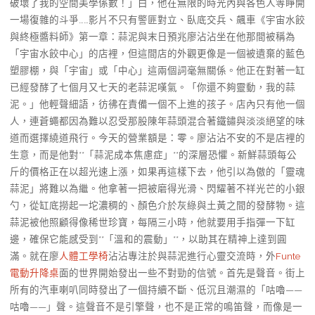
破壞了我的空間美學係數！」白，他在無限的時光內與各色人等睜開
一場復雜的斗爭……影片不只有警匪對立、臥底交兵、飆車《宇宙水餃
與終極醬料師》第一章：蒜泥與末日預兆廖沾沾坐在他那間被稱為
「宇宙水餃中心」的店裡，但這間店的外觀更像是一個被遺棄的藍色
塑膠棚，與「宇宙」或「中心」這兩個詞毫無關係。他正在對著一缸
已經發酵了七個月又七天的老蒜泥嘆氣。「你還不夠靈動，我的蒜
泥。」他輕聲細語，彷彿在責備一個不上進的孩子。店內只有他一個
人，連蒼蠅都因為難以忍受那股陳年蒜頭混合著鐵鏽與淡淡絕望的味
道而選擇繞道飛行。今天的營業額是：零。廖沾沾不安的不是店裡的
生意，而是他對**「蒜泥成本焦慮症」**的深層恐懼。新鮮蒜頭每公
斤的價格正在以超光速上漲，如果再這樣下去，他引以為傲的「靈魂
蒜泥」將難以為繼。他拿著一把被磨得光滑、閃耀著不祥光芒的小銀
勺，從缸底撈起一坨濃稠的、顏色介於灰綠與土黃之間的發酵物。這
蒜泥被他照顧得像稀世珍寶，每隔三小時，他就要用手指彈一下缸
邊，確保它能感受到**「溫和的震動」**，以助其在精神上達到圓
滿。就在廖
人體工學椅
沾沾專注於與蒜泥進行心靈交流時，外
Funte
電動升降桌
面的世界開始發出一些不對勁的信號。首先是聲音。街上
所有的汽車喇叭同時發出了一個持續不斷、低沉且潮濕的「咕嚕——
咕嚕——」聲。這聲音不是引擎聲，也不是正常的鳴笛聲，而像是一