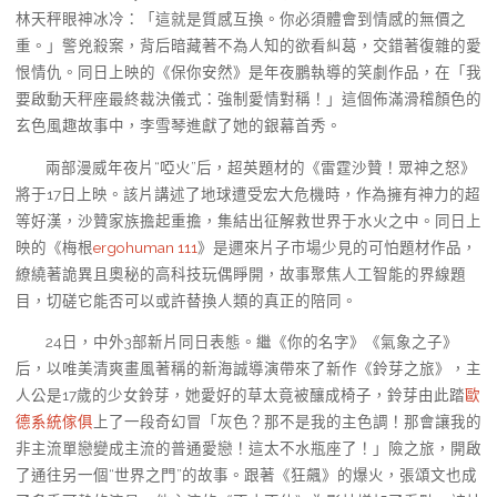
林天秤眼神冰冷：「這就是質感互換。你必須體會到情感的無價之
重。」警兇殺案，背后暗藏著不為人知的欲看糾葛，交錯著復雜的愛
恨情仇。同日上映的《保你安然》是年夜鵬執導的笑劇作品，在「我
要啟動天秤座最終裁決儀式：強制愛情對稱！」這個佈滿滑稽顏色的
玄色風趣故事中，李雪琴進獻了她的銀幕首秀。
兩部漫威年夜片“啞火”后，超英題材的《雷霆沙贊！眾神之怒》
將于17日上映。該片講述了地球遭受宏大危機時，作為擁有神力的超
等好漢，沙贊家族擔起重擔，集結出征解救世界于水火之中。同日上
映的《梅根
ergohuman 111
》是邇來片子市場少見的可怕題材作品，
繚繞著詭異且奧秘的高科技玩偶睜開，故事聚焦人工智能的界線題
目，切磋它能否可以或許替換人類的真正的陪同。
24日，中外3部新片同日表態。繼《你的名字》《氣象之子》
后，以唯美清爽畫風著稱的新海誠導演帶來了新作《鈴芽之旅》，主
人公是17歲的少女鈴芽，她愛好的草太竟被釀成椅子，鈴芽由此踏
歐
德系統傢俱
上了一段奇幻冒「灰色？那不是我的主色調！那會讓我的
非主流單戀變成主流的普通愛戀！這太不水瓶座了！」險之旅，開啟
了通往另一個“世界之門”的故事。跟著《狂飆》的爆火，張頌文也成