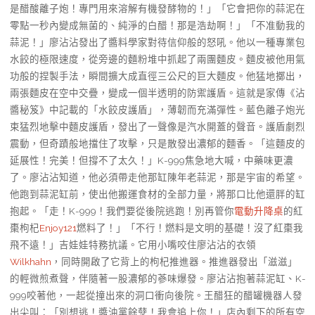
是醋酸離子炮！專門用來溶解有機發酵物的！」「它會把你的蒜泥在
零點一秒內變成無菌的、純淨的白醋！那是浩劫啊！」「不准動我的
蒜泥！」廖沾沾發出了醬料學家對待信仰般的怒吼。他以一種專業包
水餃的極限速度，從旁邊的麵粉堆中抓起了兩團麵皮。麵皮被他用氣
功般的捏製手法，瞬間擴大成直徑三公尺的巨大麵皮。他猛地擲出，
兩張麵皮在空中交疊，變成一個半透明的防禦護盾。這就是家傳《沾
醬秘笈》中記載的「水餃皮護盾」，薄韌而充滿彈性。藍色離子炮光
束猛烈地擊中麵皮護盾，發出了一聲像是汽水開蓋的聲音。護盾劇烈
震動，但奇蹟般地擋住了攻擊，只是散發出濃郁的麵香。「這麵皮的
延展性！完美！但撐不了太久！」K-999焦急地大喊，中藥味更濃
了。廖沾沾知道，他必須帶走他那缸陳年老蒜泥，那是宇宙的希望。
他跑到蒜泥缸前，使出他搬運食材的全部力量，將那口比他還胖的缸
抱起。「走！K-999！我們要從後院逃跑！別再管你
電動升降桌
的紅
棗枸杞
Enjoy121
燃料了！」「不行！燃料是文明的基礎！沒了紅棗我
飛不遠！」吉娃娃特務抗議。它用小嘴咬住廖沾沾的衣領
Wilkhahn
，同時開啟了它背上的枸杞推進器。推進器發出「滋滋」
的輕微煎煮聲，伴隨著一股濃郁的蔘味爆發。廖沾沾抱著蒜泥缸、K-
999咬著他，一起從撞出來的洞口衝向後院。王醋狂的醋罐機器人發
出尖叫：「別想逃！醬油黨餘孽！我會追上你！」店內剩下的所有空