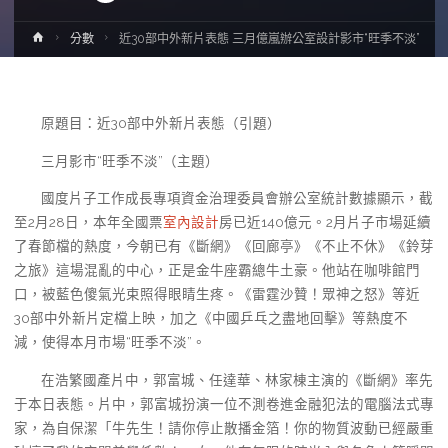
Home
分數
近30部中外新片表態 三月億嵐辦公室設計影市“旺季不淡”
原題目：近30部中外新片表態（引題）
三月影市“旺季不淡”（主題）
國度片子工作成長專項資金治理委員會辦公室統計數據顯示，截
至2月28日，本年全國票
室內設計
房已近140億元。2月片子市場延續
了春節檔的熱度，今朝已有《斷網》《回廊亭》《不止不休》《鈴芽
之旅》這場混亂的中心，正是金牛座霸總牛土豪。他站在咖啡館門
口，被藍色傻氣光束照得眼睛生疼。《雷霆沙贊！眾神之怒》等近
30部中外新片定檔上映，加之《中國乒乓之盡地回擊》等熱度不
減，使得本月市場“旺季不淡”。
在浩繁國產片中，郭富城、任達華、林家棟主演的《斷網》率先
于本日表態。片中，郭富城扮演一位不測卷進金融犯法的電腦法式專
家，為自保潔「牛先生！請你停止散播金箔！你的物質波動已經嚴重