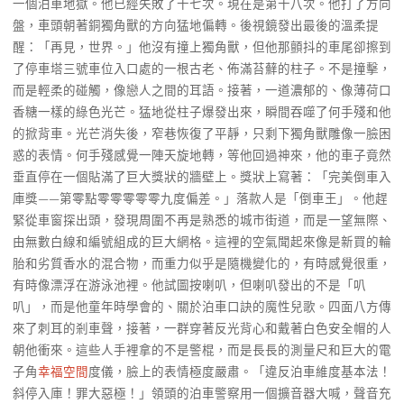
一個泊車地獄。他已經失敗了十七次。現在是第十八次。他打了方向
盤，車頭朝著銅獨角獸的方向猛地偏轉。後視鏡發出最後的溫柔提
醒：「再見，世界。」他沒有撞上獨角獸，但他那顫抖的車尾卻擦到
了停車塔三號車位入口處的一根古老、佈滿苔蘚的柱子。不是撞擊，
而是輕柔的碰觸，像戀人之間的耳語。接著，一道濃郁的、像薄荷口
香糖一樣的綠色光芒。猛地從柱子爆發出來，瞬間吞噬了何手殘和他
的掀背車。光芒消失後，窄巷恢復了平靜，只剩下獨角獸雕像一臉困
惑的表情。何手殘感覺一陣天旋地轉，等他回過神來，他的車子竟然
垂直停在一個貼滿了巨大獎狀的牆壁上。獎狀上寫著：「完美倒車入
庫獎——第零點零零零零零九度偏差。」落款人是「倒車王」。他趕
緊從車窗探出頭，發現周圍不再是熟悉的城市街道，而是一望無際、
由無數白線和編號組成的巨大網格。這裡的空氣聞起來像是新買的輪
胎和劣質香水的混合物，而重力似乎是隨機變化的，有時感覺很重，
有時像漂浮在游泳池裡。他試圖按喇叭，但喇叭發出的不是「叭
叭」，而是他童年時學會的、關於泊車口訣的魔性兒歌。四面八方傳
來了刺耳的剎車聲，接著，一群穿著反光背心和戴著白色安全帽的人
朝他衝來。這些人手裡拿的不是警棍，而是長長的測量尺和巨大的電
子角
幸福空間
度儀，臉上的表情極度嚴肅。「違反泊車維度基本法！
斜停入庫！罪大惡極！」領頭的泊車警察用一個擴音器大喊，聲音充