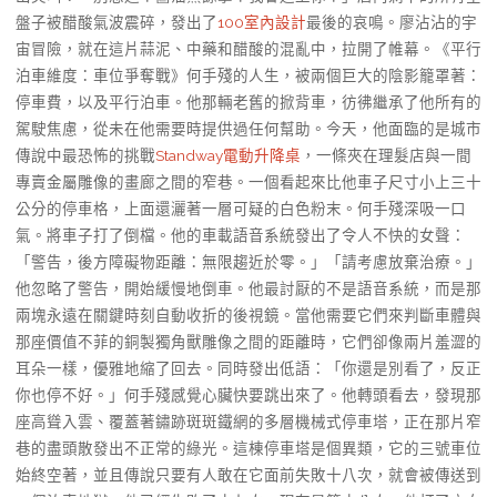
盤子被醋酸氣波震碎，發出了
100室內設計
最後的哀鳴。廖沾沾的宇
宙冒險，就在這片蒜泥、中藥和醋酸的混亂中，拉開了帷幕。《平行
泊車維度：車位爭奪戰》何手殘的人生，被兩個巨大的陰影籠罩著：
停車費，以及平行泊車。他那輛老舊的掀背車，彷彿繼承了他所有的
駕駛焦慮，從未在他需要時提供過任何幫助。今天，他面臨的是城市
傳說中最恐怖的挑戰
Standway電動升降桌
，一條夾在理髮店與一間
專賣金屬雕像的畫廊之間的窄巷。一個看起來比他車子尺寸小上三十
公分的停車格，上面還灑著一層可疑的白色粉末。何手殘深吸一口
氣。將車子打了倒檔。他的車載語音系統發出了令人不快的女聲：
「警告，後方障礙物距離：無限趨近於零。」「請考慮放棄治療。」
他忽略了警告，開始緩慢地倒車。他最討厭的不是語音系統，而是那
兩塊永遠在關鍵時刻自動收折的後視鏡。當他需要它們來判斷車體與
那座價值不菲的銅製獨角獸雕像之間的距離時，它們卻像兩片羞澀的
耳朵一樣，優雅地縮了回去。同時發出低語：「你還是別看了，反正
你也停不好。」何手殘感覺心臟快要跳出來了。他轉頭看去，發現那
座高聳入雲、覆蓋著鏽跡斑斑鐵網的多層機械式停車塔，正在那片窄
巷的盡頭散發出不正常的綠光。這棟停車塔是個異類，它的三號車位
始終空著，並且傳說只要有人敢在它面前失敗十八次，就會被傳送到