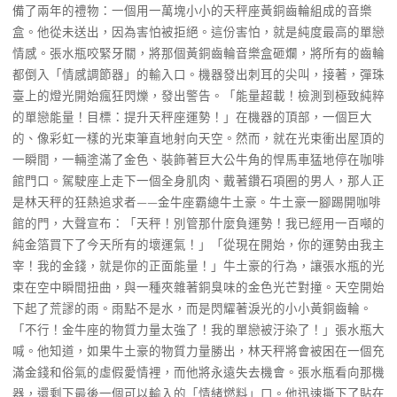
備了兩年的禮物：一個用一萬塊小小的天秤座黃銅齒輪組成的音樂
盒。他從未送出，因為害怕被拒絕。這份害怕，就是純度最高的單戀
情感。張水瓶咬緊牙關，將那個黃銅齒輪音樂盒砸爛，將所有的齒輪
都倒入「情感調節器」的輸入口。機器發出刺耳的尖叫，接著，彈珠
臺上的燈光開始瘋狂閃爍，發出警告。「能量超載！檢測到極致純粹
的單戀能量！目標：提升天秤座運勢！」在機器的頂部，一個巨大
的、像彩虹一樣的光束筆直地射向天空。然而，就在光束衝出屋頂的
一瞬間，一輛塗滿了金色、裝飾著巨大公牛角的悍馬車猛地停在咖啡
館門口。駕駛座上走下一個全身肌肉、戴著鑽石項圈的男人，那人正
是林天秤的狂熱追求者——金牛座霸總牛土豪。牛土豪一腳踢開咖啡
館的門，大聲宣布：「天秤！別管那什麼負運勢！我已經用一百噸的
純金箔買下了今天所有的壞運氣！」「從現在開始，你的運勢由我主
宰！我的金錢，就是你的正面能量！」牛土豪的行為，讓張水瓶的光
束在空中瞬間扭曲，與一種夾雜著銅臭味的金色光芒對撞。天空開始
下起了荒謬的雨。雨點不是水，而是閃耀著淚光的小小黃銅齒輪。
「不行！金牛座的物質力量太強了！我的單戀被汙染了！」張水瓶大
喊。他知道，如果牛土豪的物質力量勝出，林天秤將會被困在一個充
滿金錢和俗氣的虛假愛情裡，而他將永遠失去機會。張水瓶看向那機
器，還剩下最後一個可以輸入的「情緒燃料」口。他迅速撕下了貼在