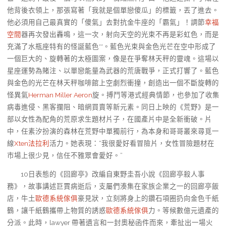
他背後衣領上，那張寫著「我就是個單戀傻瓜」的標籤，丟了進去。
他必須用自己最真實的「傻氣」去對抗金牛座的「霸氣」！調節
幸福
空間
器再次發出轟鳴，這一次，射向天空的光束不再是彩虹色，而是
充滿了水瓶座特有的怪誕藍色**。藍色光束與金色光芒在空中形成了
一個巨大的、旋轉著的太極圖案，像是在爭奪林天秤的靈魂。這場以
星座運勢為賭注、以單戀能量為武器的荒唐戰爭，正式打響了。藍色
與金色的光芒在林天秤咖啡館上空劇烈衝撞，創造出一個不斷旋轉的
怪異氣
Herman Miller Aeron
旋。搏鬥等港式經典情節，也參加了收集
病毒進侵、黑客攔阻、暗網買賣等新元素。同日上映的《荒野》是一
部以女性為配角的荒原求生題材片子，在國產片中是全新衝破。片
中，任素汐扮演的森林在荒野中單獨前行，為本身和哥哥叢來尋覓一
線
Xten法拉利
活力。她表現：“我很愛好看冒險片，女性冒險題材在
市場上很少見，信任不雅眾會愛好。”
10日表態的《回廊亭》改編自東野圭吾小說《回廊亭殺人事
務》，故事講述巨賈病逝后，支屬們湊集在家族企業之一的回廊亭飯
店，牛土
歐德系統傢俱
豪見狀，立刻將身上的鑽石項圈扔向金色千紙
鶴，讓千紙鶴攜帶上物質的誘惑
歐德系統傢俱
力。等候數億元遺產的
分派。此時，lawyer 帶著遺言和一封奧秘函件而來，牽扯出一場火