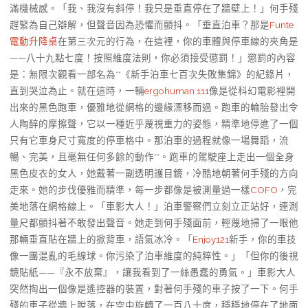
滿機械感。「我、我沒有斜停！我只是垂直停在了牆壁上！」何手殘
趕緊為自己辯解，但聲音因為恐懼而顫抖。「垂直泊車？那是
Funte
電動升降桌
在第三次元的行為，在這裡，你的車體與停車線的夾角是
——八十九點七度！按照維度法則，你必須接受懲罰！」懲罰的內容
是：無限次觀看一部名為**《新手泊車七百次失敗集錦》的紀錄片，
直到哭泣為止。就在這時，一輛
ergohuman 111
像是從科幻電影裡開
出來的黑色跑車，優雅地從網格的邊緣漂移而過。跑車的輪胎發出令
人陶醉的摩擦聲，它以一種近乎蔑視重力的姿態，精準地停進了一個
只有它車身尺寸寬度的停車格中。那泊車的過程就像一場舞蹈，流
暢、完美，且毫無任何多餘的動作**。跑車的駕駛座上走出一個全身
黑色皮衣的女人，她戴著一副透明護目鏡，冷酷地朝著何手殘的方向
走來。她的步伐優雅而精準，每一步都像是被測量過一樣
COFO
，完
美地落在網格線上。「車影大人！」泊車警察們立刻立正站好，連測
量尺都顫抖著不敢發出聲音。她走到何手殘面前，輕蔑地掃了一眼他
那輛垂直貼在牆上的掀背車，語氣冰冷。「
Enjoy121
新手，你的車技
像一團混亂的毛線球。你污染了泊車維度的純粹性。」「但你的後視
鏡貼紙——『永不放棄』，讓我看到了一絲愚蠢的勇氣。」車影大人
突然掏出一個像是遙控器的裝置，對著何手殘的車子按了一下。何手
殘的車子從牆上脫落，在空中旋轉了一百八十度，穩穩地停在了地面