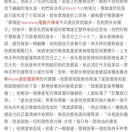
級修正」而陷入了荒謬的混亂。街道上的雙魚座們，開始不受控制地
流下鹹鹹的海水淚，他們無法停止
iRock T07
地哭泣，導致城市低窪
處已經形成了小型潟湖。那些摩羯座的上班族，嚴格遵守著廣播中
「摩羯座
Standway電動升降桌
今天適合原地踏步，否則將失去襪
子」的指令。數百名西裝筆挺的摩羯座正整齊地站在原地，他們的鞋
子裡裝滿了已經潮濕的淚水。「負百分之八十七？」張水瓶喃喃自
語，感到胃部一陣翻騰，他知道這代表著什麼。林天秤的運勢越差，
他那股積壓已久、無處安放的單戀能量就會越發瘋狂地實體化。上次
林天秤的戀愛運勢跌至百分之二十，張水瓶就發現他的廚房裡長滿了
巨大的、形狀是林天秤側臉的粉紅色蘑菇。他必須在今天結束前，將
林天秤的運勢至少提升到零。否則，他那份單戀就會變成某種具備攻
擊
Razer雷蛇電競椅
性的實體。他緊張地跑進他堆滿了星座圖表和過
期甜甜圈的地下室，那裡放著他的秘密武器。「我需要星象學輔助
儀！」他衝到一個像是老式彈珠臺的機器前，上面貼滿了「巨蟹座已
哭」、「處女座勿碰」等警告標籤。這是他用廢棄的唱片機和一個不
知名的外星計算器改造而成的「情感調節器」。他必須輸入一種極具
感染力的正面情緒作為燃料，來抵抗那負面的運勢波。「水瓶座的優
勢，就是超脫一切的理性與冷靜…才怪！我只有一腔熱血的傻氣
啊！」他絕望地低吼。他看了一眼腳邊。那裡放著一個他為林天秤準