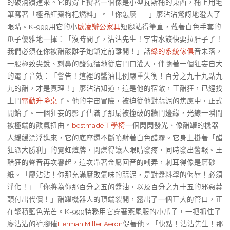
的破洞鑽進來。它的背上揹著一個像是小型瓦斯桶的東西，桶上用毛
筆寫著「極品紅棗枸杞燃料」。「你怎麼——」廖沾沾驚訝地瞪大了
眼睛。K-999用它的小
歐凌辦公家具
短腿站得筆直，戴著白色手套的
爪子優雅地一揮：「沒時間了，沾沾先生！宇宙水餃快要拉肚子了！
我們必須在你被醋酸離子炮鎖定前離開！」話
綠的系統傢俱
音未落，
一股極致尖銳、刺鼻的酸氣猛地從店門口灌入，伴隨著一個狂妄自大
的電子音效：「警告！這裡的醬油比例嚴重失衡！百分之九十九點九
九的醋，才是真理！」廖沾沾知道，這是他的宿敵，王醋狂，已經找
上門
電動升降桌
了。他的宇宙冒險，被迫從他對蒜泥的焦慮中，正式
開始了。一個狂妄的影子佔滿了那扇被撞破的牆門邊緣，光線一瞬間
被極端的酸氣扭曲。
bestmade工學椅
一個閃閃發光、像醋罐的機器
人緩緩漂浮進來，它的底座還不斷噴射著白色醋霧。它身上掛著「醋
狂派大勝利」的霓虹燈牌，閃爍得讓人眼睛發疼，同時發出警報。王
醋狂的聲音再次響起，這次帶著金屬回音的嘲弄，刺耳得像是磨砂
紙。「廖沾沾！你那充滿腐敗氣味的蒜泥，是對醬料學的侮辱！必須
淨化！」「你將為你那百分之五的醬油，以及百分之九十五的邪惡蒜
頭付出代價！」醋罐機器人的頂端裂開，露出了一個巨大的管口，正
在聚積藍色光芒。K-999特務用它穿著燕尾服的小爪子，一把抓住了
廖沾沾的褲腳催
Herman Miller Aeron
促著他。「快點！沾沾先生！那