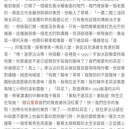
衝到後廚，打開了一個藏在舊冰櫃後面的暗門。暗門裡放著一個老舊
的、像是古代金屬保險箱的東西。他輸入了密碼：「一醬二醋三油四
辣五蒜泥」（這是醬料界的基礎公式，只有像他這樣的傳統派才會
用）。保險箱打開，裡面沒有黃金，只有一個閃爍著詭異紅色光芒的
儀器。這儀器很像一個老式的對講機，但頂部插著一根彎曲的、像韭
菜一樣的天線。他顫抖著拿起儀器，按下通話鈕。儀器發出「滋
——」的電流聲，接著傳來一陣高八度、急促且充滿養生焦慮的聲
音。「喂！是廖沾沾嗎！快接聽！這裡是 K-999！宇宙水餃聯盟特級
特務！你那邊是不是已經聞到宇宙級的酸味了？我們需要你的蒜泥！
你被徵召了！馬上！」廖沾沾的耳朵被這聲音震得嗡嗡作響，他捏著
對講機，困惑地喊道：「特務？酸味？等等！我聞到的不是酸味！是
麵粉過度膨脹的焦慮味！還有，我現在走不開！我的陳年老蒜泥需要
每隔三小時的溫和震動！」「蒜泥？」對面傳來K-999崩潰的尖叫
聲，帶著濃濃的中藥味電子雜音：「重點不是蒜泥！重點是**時空正
在彎曲！**
辦公家具
我們的推進器快沒紅棗了！快！我們在你的後
院！別帶任何多餘的東西！除了——你那缸蒜泥！」就在廖沾沾還在
糾結要不要帶上他最珍愛的那把銀勺時，外面的牆壁傳來一聲巨大的
撞擊。一個穿著黑色燕尾服、戴著太陽眼鏡的太空吉娃娃，正從牆上