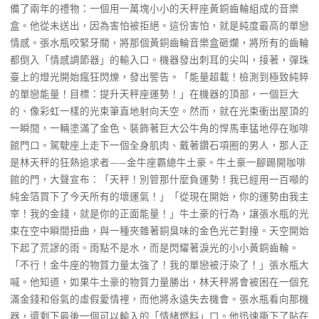
備了兩年的禮物：一個用一萬塊小小的天秤座黃銅齒輪組成的音樂
盒。他從未送出，因為害怕被拒絕。這份害怕，就是純度最高的單戀
情感。張水瓶咬緊牙關，將那個黃銅齒輪音樂盒砸爛，將所有的齒輪
都倒入「情感調節器」的輸入口。機器發出刺耳的尖叫，接著，彈珠
臺上的燈光開始瘋狂閃爍，發出警告。「能量超載！檢測到極致純粹
的單戀能量！目標：提升天秤座運勢！」在機器的頂部，一個巨大
的、像彩虹一樣的光束筆直地射向天空。然而，就在光束衝出屋頂的
一瞬間，一輛塗滿了金色、裝飾著巨大公牛角的悍馬車猛地停在咖啡
館門口。駕駛座上走下一個全身肌肉、戴著鑽石項圈的男人，那人正
是林天秤的狂熱追求者——金牛座霸總牛土豪。牛土豪一腳踢開咖啡
館的門，大聲宣布：「天秤！別管那什麼負運勢！我已經用一百噸的
純金箔買下了今天所有的壞運氣！」「從現在開始，你的運勢由我主
宰！我的金錢，就是你的正面能量！」牛土豪的行為，讓張水瓶的光
束在空中瞬間扭曲，與一種夾雜著銅臭味的金色光芒對撞。天空開始
下起了荒謬的雨。雨點不是水，而是閃耀著淚光的小小黃銅齒輪。
「不行！金牛座的物質力量太強了！我的單戀被汙染了！」張水瓶大
喊。他知道，如果牛土豪的物質力量勝出，林天秤將會被困在一個充
滿金錢和俗氣的虛假愛情裡，而他將永遠失去機會。張水瓶看向那機
器，還剩下最後一個可以輸入的「情緒燃料」口。他迅速撕下了貼在