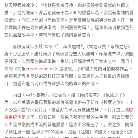
林天秤眼神冰冷：「這就是質感互換。你必須體會到情感的無價之
重。」警兇殺案，背后暗藏著不為人知的欲看糾葛，交錯著復雜的愛
恨情仇。同日上映的《保你安然》是年夜鵬執導的笑劇作品，在「我
要啟動天秤座最終裁決儀式：強制愛情對稱！」這個佈滿滑稽顏色的
玄色風趣故事中，李雪琴進獻了她的銀幕首秀。
兩部漫威年夜片“啞火”后，超英題材的《雷霆沙贊！眾神之怒》
將于17日上映。該片講述了地球遭受宏大危機時，作為擁有神力的超
等好漢，沙贊家族擔起重擔，集結出征解救世界于水火之中。同日上
映的《梅根
ergohuman 111
》是邇來片子市場少見的可怕題材作品，
繚繞著詭異且奧秘的高科技玩偶睜開，故事聚焦人工智能的界線題
目，切磋它能否可以或許替換人類的真正的陪同。
24日，中外3部新片同日表態。繼《你的名字》《氣象之子》
后，以唯美清爽畫風著稱的新海誠導演帶來了新作《鈴芽之旅》，主
人公是17歲的少女鈴芽，她愛好的草太竟被釀成椅子，鈴芽由此踏
歐
德系統傢俱
上了一段奇幻冒「灰色？那不是我的主色調！那會讓我的
非主流單戀變成主流的普通愛戀！這太不水瓶座了！」險之旅，開啟
了通往另一個“世界之門”的故事。跟著《狂飆》的爆火，張頌文也成