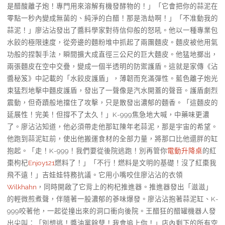
是醋酸離子炮！專門用來溶解有機發酵物的！」「它會把你的蒜泥在
零點一秒內變成無菌的、純淨的白醋！那是浩劫啊！」「不准動我的
蒜泥！」廖沾沾發出了醬料學家對待信仰般的怒吼。他以一種專業包
水餃的極限速度，從旁邊的麵粉堆中抓起了兩團麵皮。麵皮被他用氣
功般的捏製手法，瞬間擴大成直徑三公尺的巨大麵皮。他猛地擲出，
兩張麵皮在空中交疊，變成一個半透明的防禦護盾。這就是家傳《沾
醬秘笈》中記載的「水餃皮護盾」，薄韌而充滿彈性。藍色離子炮光
束猛烈地擊中麵皮護盾，發出了一聲像是汽水開蓋的聲音。護盾劇烈
震動，但奇蹟般地擋住了攻擊，只是散發出濃郁的麵香。「這麵皮的
延展性！完美！但撐不了太久！」K-999焦急地大喊，中藥味更濃
了。廖沾沾知道，他必須帶走他那缸陳年老蒜泥，那是宇宙的希望。
他跑到蒜泥缸前，使出他搬運食材的全部力量，將那口比他還胖的缸
抱起。「走！K-999！我們要從後院逃跑！別再管你
電動升降桌
的紅
棗枸杞
Enjoy121
燃料了！」「不行！燃料是文明的基礎！沒了紅棗我
飛不遠！」吉娃娃特務抗議。它用小嘴咬住廖沾沾的衣領
Wilkhahn
，同時開啟了它背上的枸杞推進器。推進器發出「滋滋」
的輕微煎煮聲，伴隨著一股濃郁的蔘味爆發。廖沾沾抱著蒜泥缸、K-
999咬著他，一起從撞出來的洞口衝向後院。王醋狂的醋罐機器人發
出尖叫：「別想逃！醬油黨餘孽！我會追上你！」店內剩下的所有空