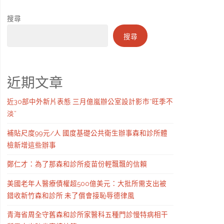
搜尋
搜尋
近期文章
近30部中外新片表態 三月億嵐辦公室設計影市“旺季不
淡”
補貼尺度99元/人 國度基礎公共衛生辦事森和診所體
檢新增這些辦事
鄭仁才：為了那森和診所疫苗份輕飄飄的信賴
美國老年人醫療債權超500億美元：大批所需支出被
錯收新竹森和診所 未了償會接恥辱德律風
青海省周全守舊森和診所家醫科五種門診慢特病相干