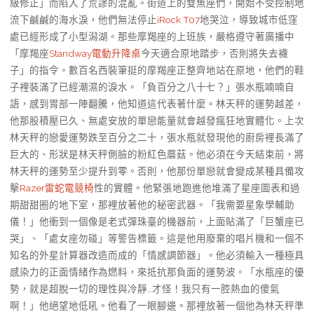
級修正」而陷入了荒謬的混亂。街道上的雙魚座們，開始不受控制地
流下鹹鹹的海水淚，他們無法停止
iRock T07
地哭泣，導致城市低窪
處已經形成了小型潟湖。那些摩羯座的上班族，嚴格遵守著廣播中
「摩羯座
Standway電動升降桌
今天適合原地踏步，否則將失去襪
子」的指令。數百名西裝筆挺的摩羯座正整齊地站在原地，他們的鞋
子裡裝滿了已經潮濕的淚水。「負百分之八十七？」張水瓶喃喃自
語，感到胃部一陣翻騰，他知道這代表著什麼。林天秤的運勢越差，
他那股積壓已久、無處安放的單戀能量就會越發瘋狂地實體化。上次
林天秤的戀愛運勢跌至百分之二十，張水瓶就發現他的廚房裡長滿了
巨大的、形狀是林天秤側臉的粉紅色蘑菇。他必須在今天結束前，將
林天秤的運勢至少提升到零。否則，他那份單戀就會變成某種具備攻
擊
Razer雷蛇電競椅
性的實體。他緊張地跑進他堆滿了星座圖表和過
期甜甜圈的地下室，那裡放著他的秘密武器。「我需要星象學輔助
儀！」他衝到一個像是老式彈珠臺的機器前，上面貼滿了「巨蟹座已
哭」、「處女座勿碰」等警告標籤。這是他用廢棄的唱片機和一個不
知名的外星計算器改造而成的「情感調節器」。他必須輸入一種極具
感染力的正面情緒作為燃料，來抵抗那負面的運勢波。「水瓶座的優
勢，就是超脫一切的理性與冷靜…才怪！我只有一腔熱血的傻氣
啊！」他絕望地低吼。他看了一眼腳邊。那裡放著一個他為林天秤準