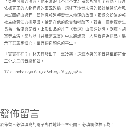
了炙手可熱的演員，他主演的《不止不休》為影片增加了看點。該片
依據真正的人物經過的事況改編，講述了涉世未深的報社練習記者韓
東試圖經由過程一篇消息報道轉變世人命運的故事，張頌文扮演的報
社主編黃江力排眾議，恰是在他的欣賞和輔助下，韓東一個步驟步生
長為一名優良記者。上影出品的片子《看道》由侯詠執導，劉燁、胡
軍等主演，影片以《共產黨宣言》中文翻譯第一人陳看道為焦點，展
示了其篤定恒心、富有傳奇顏色的平生。
「實實在在？」林天秤發出了一聲冷笑，這聲冷笑的尾音甚至都符合
三分之二的音樂和弦。
TC:elanchair29a 6a15ca8cbd92f6.33934802
發佈留言
發佈留言必須填寫的電子郵件地址不會公開。
必填欄位標示為
*