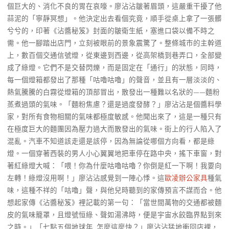
個巨大的、消化不良的胃在哀嚎。廖沾沾皺著眉頭，這嚴重干擾了他
蒜泥的「寧靜冥想」。他決定出去看個究竟，順手從桌上拿了一張髒
兮兮的，印著《沾醬秘笈》封面的皺衛生紙，塞進口袋以備不時之
需。他一腳踏出店門，立刻被眼前的景象震驚了。整條城市的主幹道
上，數百個交通信號燈，從東邊到西邊，從高架橋到巷弄口，全部變
成了綠燈。它們不是交替閃爍，而是固定在「通行」的狀態，同時，
每一個燈箱都發出了那種「咕嚕咕嚕」的聲音，並且有一層淡淡的、
熱氣騰騰的白霧從燈箱的頂部冒出，散發出一種難以名狀的——麵粉
蒸煮過頭的氣味。「麵粉焦慮？還是過度發酵？」廖沾沾是個醬料學
家，對所有食物相關的氣味都極度敏感。他聞出來了，這是一種只有
在極度巨大的麵團因為壓力過大而散發出的氣味。街上的行人陷入了
混亂。汽車不知道該走還是該停，因為無論從哪個方向看，都是綠
燈。一個穿著西裝的男人小心翼翼地把車停在路中央，搖下車窗，對
著紅綠燈大喊：「喂！你為什麼咕嚕咕嚕？你倒是紅一下啊！我要向
左轉！綠燈沒用啊！」廖沾沾感覺到一陣心悸。這
歐凌辦公家具
種氣
味，這種不祥的「咕嚕」聲，與他兒時聽到的家傳預言不謀而合。他
想起家傳《沾醬秘笈》裡記載的第一句：「當世間萬物的交通都被麵
皮的氣味籠罩，且燈號恒綠、聲如湯沸時，便是宇宙水餃臨界點到來
之時。」「七點五個地球年…怎麼這麼快？」廖沾沾猛地衝回店裡，