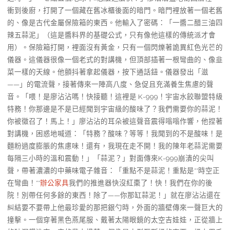
衝到後廚，打開了一個藏在舊冰櫃後面的暗門。暗門裡放著一個老舊
的、像是古代金屬保險箱的東西。他輸入了密碼：「一醬二醋三油四
辣五蒜泥」（這是醬料界的基礎公式，只有像他這樣的傳統派才會
用）。保險箱打開，裡面沒有黃金，只有一個閃爍著詭異紅色光芒的
儀器。這儀器很像一個老式的對講機，但頂部插著一根彎曲的、像韭
菜一樣的天線。他顫抖著拿起儀器，按下通話鈕。儀器發出「滋
——」的電流聲，接著傳來一陣高八度、急促且充滿養生焦慮的聲
音。「喂！是廖沾沾嗎！快接聽！這裡是 K-999！宇宙水餃聯盟特級
特務！你那邊是不是已經聞到宇宙級的酸味了？我們需要你的蒜泥！
你被徵召了！馬上！」廖沾沾的耳朵被這聲音震得嗡嗡作響，他捏著
對講機，困惑地喊道：「特務？酸味？等等！我聞到的不是酸味！是
麵粉過度膨脹的焦慮味！還有，我現在走不開！我的陳年老蒜泥需要
每隔三小時的溫和震動！」「蒜泥？」對面傳來K-999崩潰的尖叫
聲，帶著濃濃的中藥味電子雜音：「重點不是蒜泥！重點是**時空正
在彎曲！**
辦公家具
我們的推進器快沒紅棗了！快！我們在你的後
院！別帶任何多餘的東西！除了——你那缸蒜泥！」就在廖沾沾還在
糾結要不要帶上他最珍愛的那把銀勺時，外面的牆壁傳來一聲巨大的
撞擊。一個穿著黑色燕尾服、戴著太陽眼鏡的太空吉娃娃，正從牆上