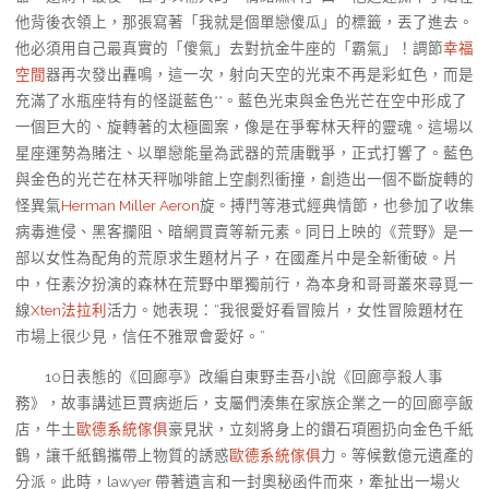
他背後衣領上，那張寫著「我就是個單戀傻瓜」的標籤，丟了進去。
他必須用自己最真實的「傻氣」去對抗金牛座的「霸氣」！調節
幸福
空間
器再次發出轟鳴，這一次，射向天空的光束不再是彩虹色，而是
充滿了水瓶座特有的怪誕藍色**。藍色光束與金色光芒在空中形成了
一個巨大的、旋轉著的太極圖案，像是在爭奪林天秤的靈魂。這場以
星座運勢為賭注、以單戀能量為武器的荒唐戰爭，正式打響了。藍色
與金色的光芒在林天秤咖啡館上空劇烈衝撞，創造出一個不斷旋轉的
怪異氣
Herman Miller Aeron
旋。搏鬥等港式經典情節，也參加了收集
病毒進侵、黑客攔阻、暗網買賣等新元素。同日上映的《荒野》是一
部以女性為配角的荒原求生題材片子，在國產片中是全新衝破。片
中，任素汐扮演的森林在荒野中單獨前行，為本身和哥哥叢來尋覓一
線
Xten法拉利
活力。她表現：“我很愛好看冒險片，女性冒險題材在
市場上很少見，信任不雅眾會愛好。”
10日表態的《回廊亭》改編自東野圭吾小說《回廊亭殺人事
務》，故事講述巨賈病逝后，支屬們湊集在家族企業之一的回廊亭飯
店，牛土
歐德系統傢俱
豪見狀，立刻將身上的鑽石項圈扔向金色千紙
鶴，讓千紙鶴攜帶上物質的誘惑
歐德系統傢俱
力。等候數億元遺產的
分派。此時，lawyer 帶著遺言和一封奧秘函件而來，牽扯出一場火