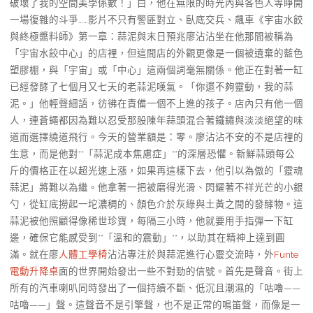
破壞了我的空間美學係數！」白，他在無限的時光內與各色人等睜開
一場復雜的斗爭……影片不只有警匪對立、臥底交兵、飆車《宇宙水餃
與終極醬料師》第一章：蒜泥與末日預兆廖沾沾坐在他那間被稱為
「宇宙水餃中心」的店裡，但這間店的外觀更像是一個被遺棄的藍色
塑膠棚，與「宇宙」或「中心」這兩個詞毫無關係。他正在對著一缸
已經發酵了七個月又七天的老蒜泥嘆氣。「你還不夠靈動，我的蒜
泥。」他輕聲細語，彷彿在責備一個不上進的孩子。店內只有他一個
人，連蒼蠅都因為難以忍受那股陳年蒜頭混合著鐵鏽與淡淡絕望的味
道而選擇繞道飛行。今天的營業額是：零。廖沾沾不安的不是店裡的
生意，而是他對**「蒜泥成本焦慮症」**的深層恐懼。新鮮蒜頭每公
斤的價格正在以超光速上漲，如果再這樣下去，他引以為傲的「靈魂
蒜泥」將難以為繼。他拿著一把被磨得光滑、閃耀著不祥光芒的小銀
勺，從缸底撈起一坨濃稠的、顏色介於灰綠與土黃之間的發酵物。這
蒜泥被他照顧得像稀世珍寶，每隔三小時，他就要用手指彈一下缸
邊，確保它能感受到**「溫和的震動」**，以助其在精神上達到圓
滿。就在廖
人體工學椅
沾沾專注於與蒜泥進行心靈交流時，外
Funte
電動升降桌
面的世界開始發出一些不對勁的信號。首先是聲音。街上
所有的汽車喇叭同時發出了一個持續不斷、低沉且潮濕的「咕嚕——
咕嚕——」聲。這聲音不是引擎聲，也不是正常的鳴笛聲，而像是一