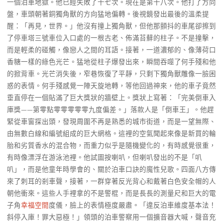
一個泊車地獄。他已經失敗了十七次。現在是第十八次。他打了方向
盤，車頭朝著銅獨角獸的方向猛地偏轉。後視鏡發出最後的溫柔提
醒：「再見，世界。」他沒有撞上獨角獸，但他那顫抖的車尾卻擦到
了停車塔三號車位入口處的一根古老、佈滿苔蘚的柱子。不是撞擊，
而是輕柔的碰觸，像戀人之間的耳語。接著，一道濃郁的、像薄荷口
香糖一樣的綠色光芒。猛地從柱子爆發出來，瞬間吞噬了何手殘和他
的掀背車。光芒消失後，窄巷恢復了平靜，只剩下獨角獸雕像一臉困
惑的表情。何手殘感覺一陣天旋地轉，等他回過神來，他的車子竟然
垂直停在一個貼滿了巨大獎狀的牆壁上。獎狀上寫著：「完美倒車入
庫獎——第零點零零零零零九度偏差。」落款人是「倒車王」。他趕
緊從車窗探出頭，發現周圍不再是熟悉的城市街道，而是一望無際、
由無數白線和編號組成的巨大網格。這裡的空氣聞起來像是新買的輪
胎和劣質香水的混合物，而重力似乎是隨機變化的，有時感覺很重，
有時像漂浮在游泳池裡。他試圖按喇叭，但喇叭發出的不是「叭
叭」，而是他童年時學會的、關於泊車口訣的魔性兒歌。四面八方傳
來了刺耳的剎車聲，接著，一群穿著反光背心和戴著白色安全帽的人
朝他衝來。這些人手裡拿的不是警棍，而是長長的測量尺和巨大的電
子角
幸福空間
度儀，臉上的表情極度嚴肅。「違反泊車維度基本法！
斜停入庫！罪大惡極！」領頭的泊車警察用一個擴音器大喊，聲音充