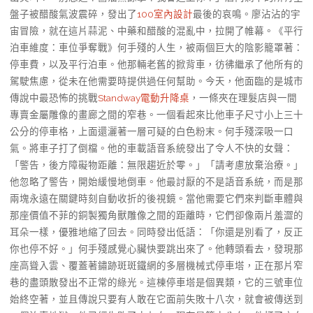
盤子被醋酸氣波震碎，發出了
100室內設計
最後的哀鳴。廖沾沾的宇
宙冒險，就在這片蒜泥、中藥和醋酸的混亂中，拉開了帷幕。《平行
泊車維度：車位爭奪戰》何手殘的人生，被兩個巨大的陰影籠罩著：
停車費，以及平行泊車。他那輛老舊的掀背車，彷彿繼承了他所有的
駕駛焦慮，從未在他需要時提供過任何幫助。今天，他面臨的是城市
傳說中最恐怖的挑戰
Standway電動升降桌
，一條夾在理髮店與一間
專賣金屬雕像的畫廊之間的窄巷。一個看起來比他車子尺寸小上三十
公分的停車格，上面還灑著一層可疑的白色粉末。何手殘深吸一口
氣。將車子打了倒檔。他的車載語音系統發出了令人不快的女聲：
「警告，後方障礙物距離：無限趨近於零。」「請考慮放棄治療。」
他忽略了警告，開始緩慢地倒車。他最討厭的不是語音系統，而是那
兩塊永遠在關鍵時刻自動收折的後視鏡。當他需要它們來判斷車體與
那座價值不菲的銅製獨角獸雕像之間的距離時，它們卻像兩片羞澀的
耳朵一樣，優雅地縮了回去。同時發出低語：「你還是別看了，反正
你也停不好。」何手殘感覺心臟快要跳出來了。他轉頭看去，發現那
座高聳入雲、覆蓋著鏽跡斑斑鐵網的多層機械式停車塔，正在那片窄
巷的盡頭散發出不正常的綠光。這棟停車塔是個異類，它的三號車位
始終空著，並且傳說只要有人敢在它面前失敗十八次，就會被傳送到