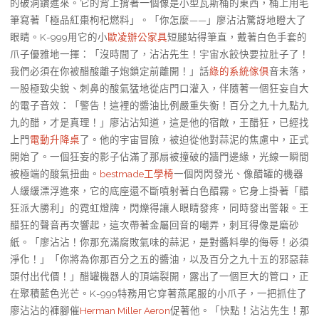
的破洞鑽進來。它的背上揹著一個像是小型瓦斯桶的東西，桶上用毛
筆寫著「極品紅棗枸杞燃料」。「你怎麼——」廖沾沾驚訝地瞪大了
眼睛。K-999用它的小
歐凌辦公家具
短腿站得筆直，戴著白色手套的
爪子優雅地一揮：「沒時間了，沾沾先生！宇宙水餃快要拉肚子了！
我們必須在你被醋酸離子炮鎖定前離開！」話
綠的系統傢俱
音未落，
一股極致尖銳、刺鼻的酸氣猛地從店門口灌入，伴隨著一個狂妄自大
的電子音效：「警告！這裡的醬油比例嚴重失衡！百分之九十九點九
九的醋，才是真理！」廖沾沾知道，這是他的宿敵，王醋狂，已經找
上門
電動升降桌
了。他的宇宙冒險，被迫從他對蒜泥的焦慮中，正式
開始了。一個狂妄的影子佔滿了那扇被撞破的牆門邊緣，光線一瞬間
被極端的酸氣扭曲。
bestmade工學椅
一個閃閃發光、像醋罐的機器
人緩緩漂浮進來，它的底座還不斷噴射著白色醋霧。它身上掛著「醋
狂派大勝利」的霓虹燈牌，閃爍得讓人眼睛發疼，同時發出警報。王
醋狂的聲音再次響起，這次帶著金屬回音的嘲弄，刺耳得像是磨砂
紙。「廖沾沾！你那充滿腐敗氣味的蒜泥，是對醬料學的侮辱！必須
淨化！」「你將為你那百分之五的醬油，以及百分之九十五的邪惡蒜
頭付出代價！」醋罐機器人的頂端裂開，露出了一個巨大的管口，正
在聚積藍色光芒。K-999特務用它穿著燕尾服的小爪子，一把抓住了
廖沾沾的褲腳催
Herman Miller Aeron
促著他。「快點！沾沾先生！那