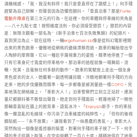
滿機械感。「我、我沒有斜停！我只是垂直停在了牆壁上！」何手殘
趕緊為自己辯解，但聲音因為恐懼而顫抖。「垂直泊車？那是
Funte
電動升降桌
在第三次元的行為，在這裡，你的車體與停車線的夾角是
——八十九點七度！按照維度法則，你必須接受懲罰！」懲罰的內容
是：無限次觀看一部名為**《新手泊車七百次失敗集錦》的紀錄片，
直到哭泣為止。就在這時，一輛
ergohuman 111
像是從科幻電影裡開
出來的黑色跑車，優雅地從網格的邊緣漂移而過。跑車的輪胎發出令
人陶醉的摩擦聲，它以一種近乎蔑視重力的姿態，精準地停進了一個
只有它車身尺寸寬度的停車格中。那泊車的過程就像一場舞蹈，流
暢、完美，且毫無任何多餘的動作**。跑車的駕駛座上走出一個全身
黑色皮衣的女人，她戴著一副透明護目鏡，冷酷地朝著何手殘的方向
走來。她的步伐優雅而精準，每一步都像是被測量過一樣
COFO
，完
美地落在網格線上。「車影大人！」泊車警察們立刻立正站好，連測
量尺都顫抖著不敢發出聲音。她走到何手殘面前，輕蔑地掃了一眼他
那輛垂直貼在牆上的掀背車，語氣冰冷。「
Enjoy121
新手，你的車技
像一團混亂的毛線球。你污染了泊車維度的純粹性。」「但你的後視
鏡貼紙——『永不放棄』，讓我看到了一絲愚蠢的勇氣。」車影大人
突然掏出一個像是遙控器的裝置，對著何手殘的車子按了一下。何手
殘的車子從牆上脫落，在空中旋轉了一百八十度，穩穩地停在了地面