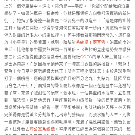
上的一個停車格中。這次，夾角是——零度。「你被分配給我的泊車
學徒了。如果泊車是一種宗教，你就是那個連方向盤都沒摸過的新信
徒。」她指了指旁邊一輛像是巨型嬰兒車的改造車：「這是你的訓練
工具，從現在開始，你得學會如何在零點零零一秒內，將這輛車精準
停入對面的針眼大小的車位裡。」何手殘看著那輛閃閃發光、還在播
放《小星星》的嬰兒車，感到一陣眩暈
系統櫃工廠直營
。泊車維度的
生活，比他想象中還要無理頭一百萬倍。《失控的星座運勢與單戀狂
想曲》張水瓶從他那張覆蓋著七層舊報紙
COFO
的單人床上驚醒，不
是因為鬧鐘，而是因為屋頂傳來了一陣震耳欲聾的廣播聲。「緊急！
緊急！今日星座運勢超級大修正！所有天秤座請注意！由於月球剛剛
打了一個噴嚏，您的戀愛機率從昨日的百分之九十九點九，陡降至負
百分之八十七！」廣播員的聲音聽起來像是一個正在經歷中年危機的
雙子座，充滿了戲劇性的絕望。張水瓶，一個典型的水瓶座，立刻感
到一陣恐慌，這是他患有「星座預報壓力症候群」後的標準反應。他
單戀著住在隔壁棟、經營一家「平衡美學」咖啡館的林天秤。林天秤
完美得像是從黃金分割線中走出來的藝術品。而張水瓶的人生，則像
一團被獅子座暴君隨意亂踢的毛線球，充滿了混亂與錯位。他衝到窗
邊，往外看去
辦公室系統櫃
。整座城市已經因為這個突如其來的「超