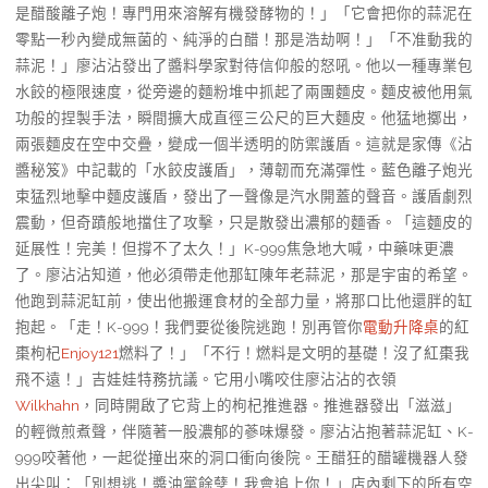
是醋酸離子炮！專門用來溶解有機發酵物的！」「它會把你的蒜泥在
零點一秒內變成無菌的、純淨的白醋！那是浩劫啊！」「不准動我的
蒜泥！」廖沾沾發出了醬料學家對待信仰般的怒吼。他以一種專業包
水餃的極限速度，從旁邊的麵粉堆中抓起了兩團麵皮。麵皮被他用氣
功般的捏製手法，瞬間擴大成直徑三公尺的巨大麵皮。他猛地擲出，
兩張麵皮在空中交疊，變成一個半透明的防禦護盾。這就是家傳《沾
醬秘笈》中記載的「水餃皮護盾」，薄韌而充滿彈性。藍色離子炮光
束猛烈地擊中麵皮護盾，發出了一聲像是汽水開蓋的聲音。護盾劇烈
震動，但奇蹟般地擋住了攻擊，只是散發出濃郁的麵香。「這麵皮的
延展性！完美！但撐不了太久！」K-999焦急地大喊，中藥味更濃
了。廖沾沾知道，他必須帶走他那缸陳年老蒜泥，那是宇宙的希望。
他跑到蒜泥缸前，使出他搬運食材的全部力量，將那口比他還胖的缸
抱起。「走！K-999！我們要從後院逃跑！別再管你
電動升降桌
的紅
棗枸杞
Enjoy121
燃料了！」「不行！燃料是文明的基礎！沒了紅棗我
飛不遠！」吉娃娃特務抗議。它用小嘴咬住廖沾沾的衣領
Wilkhahn
，同時開啟了它背上的枸杞推進器。推進器發出「滋滋」
的輕微煎煮聲，伴隨著一股濃郁的蔘味爆發。廖沾沾抱著蒜泥缸、K-
999咬著他，一起從撞出來的洞口衝向後院。王醋狂的醋罐機器人發
出尖叫：「別想逃！醬油黨餘孽！我會追上你！」店內剩下的所有空