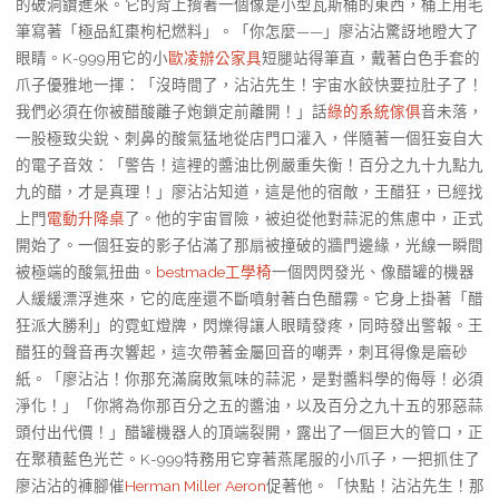
的破洞鑽進來。它的背上揹著一個像是小型瓦斯桶的東西，桶上用毛
筆寫著「極品紅棗枸杞燃料」。「你怎麼——」廖沾沾驚訝地瞪大了
眼睛。K-999用它的小
歐凌辦公家具
短腿站得筆直，戴著白色手套的
爪子優雅地一揮：「沒時間了，沾沾先生！宇宙水餃快要拉肚子了！
我們必須在你被醋酸離子炮鎖定前離開！」話
綠的系統傢俱
音未落，
一股極致尖銳、刺鼻的酸氣猛地從店門口灌入，伴隨著一個狂妄自大
的電子音效：「警告！這裡的醬油比例嚴重失衡！百分之九十九點九
九的醋，才是真理！」廖沾沾知道，這是他的宿敵，王醋狂，已經找
上門
電動升降桌
了。他的宇宙冒險，被迫從他對蒜泥的焦慮中，正式
開始了。一個狂妄的影子佔滿了那扇被撞破的牆門邊緣，光線一瞬間
被極端的酸氣扭曲。
bestmade工學椅
一個閃閃發光、像醋罐的機器
人緩緩漂浮進來，它的底座還不斷噴射著白色醋霧。它身上掛著「醋
狂派大勝利」的霓虹燈牌，閃爍得讓人眼睛發疼，同時發出警報。王
醋狂的聲音再次響起，這次帶著金屬回音的嘲弄，刺耳得像是磨砂
紙。「廖沾沾！你那充滿腐敗氣味的蒜泥，是對醬料學的侮辱！必須
淨化！」「你將為你那百分之五的醬油，以及百分之九十五的邪惡蒜
頭付出代價！」醋罐機器人的頂端裂開，露出了一個巨大的管口，正
在聚積藍色光芒。K-999特務用它穿著燕尾服的小爪子，一把抓住了
廖沾沾的褲腳催
Herman Miller Aeron
促著他。「快點！沾沾先生！那