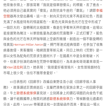
他背後衣領上，那張寫著「我就是個單戀傻瓜」的標籤，丟了進去。
他必須用自己最真實的「傻氣」去對抗金牛座的「霸氣」！調節
幸福
空間
器再次發出轟鳴，這一次，射向天空的光束不再是彩虹色，而是
充滿了水瓶座特有的怪誕藍色**。藍色光束與金色光芒在空中形成了
一個巨大的、旋轉著的太極圖案，像是在爭奪林天秤的靈魂。這場以
星座運勢為賭注、以單戀能量為武器的荒唐戰爭，正式打響了。藍色
與金色的光芒在林天秤咖啡館上空劇烈衝撞，創造出一個不斷旋轉的
怪異氣
Herman Miller Aeron
旋。搏鬥等港式經典情節，也參加了收集
病毒進侵、黑客攔阻、暗網買賣等新元素。同日上映的《荒野》是一
部以女性為配角的荒原求生題材片子，在國產片中是全新衝破。片
中，任素汐扮演的森林在荒野中單獨前行，為本身和哥哥叢來尋覓一
線
Xten法拉利
活力。她表現：“我很愛好看冒險片，女性冒險題材在
市場上很少見，信任不雅眾會愛好。”
10日表態的《回廊亭》改編自東野圭吾小說《回廊亭殺人事
務》，故事講述巨賈病逝后，支屬們湊集在家族企業之一的回廊亭飯
店，牛土
歐德系統傢俱
豪見狀，立刻將身上的鑽石項圈扔向金色千紙
鶴，讓千紙鶴攜帶上物質的誘惑
歐德系統傢俱
力。等候數億元遺產的
分派。此時，lawyer 帶著遺言和一封奧秘函件而來，牽扯出一場火