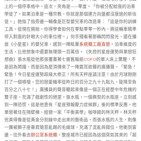
上的一個停車格中。這次，夾角是——零度。「你被分配給我的泊車
學徒了。如果泊車是一種宗教，你就是那個連方向盤都沒摸過的新信
徒。」她指了指旁邊一輛像是巨型嬰兒車的改造車：「這是你的訓練
工具，從現在開始，你得學會如何在零點零零一秒內，將這輛車精準
停入對面的針眼大小的車位裡。」何手殘看著那輛閃閃發光、還在播
放《小星星》的嬰兒車，感到一陣眩暈
系統櫃工廠直營
。泊車維度的
生活，比他想象中還要無理頭一百萬倍。《失控的星座運勢與單戀狂
想曲》張水瓶從他那張覆蓋著七層舊報紙
COFO
的單人床上驚醒，不
是因為鬧鐘，而是因為屋頂傳來了一陣震耳欲聾的廣播聲。「緊急！
緊急！今日星座運勢超級大修正！所有天秤座請注意！由於月球剛剛
打了一個噴嚏，您的戀愛機率從昨日的百分之九十九點九，陡降至負
百分之八十七！」廣播員的聲音聽起來像是一個正在經歷中年危機的
雙子座，充滿了戲劇性的絕望。張水瓶，一個典型的水瓶座，立刻感
到一陣恐慌，這是他患有「星座預報壓力症候群」後的標準反應。他
單戀著住在隔壁棟、經營一家「平衡美學」咖啡館的林天秤。林天秤
完美得像是從黃金分割線中走出來的藝術品。而張水瓶的人生，則像
一團被獅子座暴君隨意亂踢的毛線球，充滿了混亂與錯位。他衝到窗
邊，往外看去
辦公室系統櫃
。整座城市已經因為這個突如其來的「超