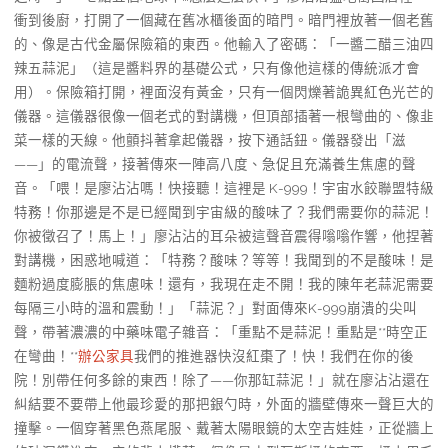
衝到後廚，打開了一個藏在舊冰櫃後面的暗門。暗門裡放著一個老舊
的、像是古代金屬保險箱的東西。他輸入了密碼：「一醬二醋三油四
辣五蒜泥」（這是醬料界的基礎公式，只有像他這樣的傳統派才會
用）。保險箱打開，裡面沒有黃金，只有一個閃爍著詭異紅色光芒的
儀器。這儀器很像一個老式的對講機，但頂部插著一根彎曲的、像韭
菜一樣的天線。他顫抖著拿起儀器，按下通話鈕。儀器發出「滋
——」的電流聲，接著傳來一陣高八度、急促且充滿養生焦慮的聲
音。「喂！是廖沾沾嗎！快接聽！這裡是 K-999！宇宙水餃聯盟特級
特務！你那邊是不是已經聞到宇宙級的酸味了？我們需要你的蒜泥！
你被徵召了！馬上！」廖沾沾的耳朵被這聲音震得嗡嗡作響，他捏著
對講機，困惑地喊道：「特務？酸味？等等！我聞到的不是酸味！是
麵粉過度膨脹的焦慮味！還有，我現在走不開！我的陳年老蒜泥需要
每隔三小時的溫和震動！」「蒜泥？」對面傳來K-999崩潰的尖叫
聲，帶著濃濃的中藥味電子雜音：「重點不是蒜泥！重點是**時空正
在彎曲！**
辦公家具
我們的推進器快沒紅棗了！快！我們在你的後
院！別帶任何多餘的東西！除了——你那缸蒜泥！」就在廖沾沾還在
糾結要不要帶上他最珍愛的那把銀勺時，外面的牆壁傳來一聲巨大的
撞擊。一個穿著黑色燕尾服、戴著太陽眼鏡的太空吉娃娃，正從牆上