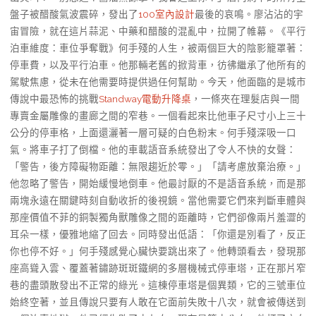
盤子被醋酸氣波震碎，發出了
100室內設計
最後的哀鳴。廖沾沾的宇
宙冒險，就在這片蒜泥、中藥和醋酸的混亂中，拉開了帷幕。《平行
泊車維度：車位爭奪戰》何手殘的人生，被兩個巨大的陰影籠罩著：
停車費，以及平行泊車。他那輛老舊的掀背車，彷彿繼承了他所有的
駕駛焦慮，從未在他需要時提供過任何幫助。今天，他面臨的是城市
傳說中最恐怖的挑戰
Standway電動升降桌
，一條夾在理髮店與一間
專賣金屬雕像的畫廊之間的窄巷。一個看起來比他車子尺寸小上三十
公分的停車格，上面還灑著一層可疑的白色粉末。何手殘深吸一口
氣。將車子打了倒檔。他的車載語音系統發出了令人不快的女聲：
「警告，後方障礙物距離：無限趨近於零。」「請考慮放棄治療。」
他忽略了警告，開始緩慢地倒車。他最討厭的不是語音系統，而是那
兩塊永遠在關鍵時刻自動收折的後視鏡。當他需要它們來判斷車體與
那座價值不菲的銅製獨角獸雕像之間的距離時，它們卻像兩片羞澀的
耳朵一樣，優雅地縮了回去。同時發出低語：「你還是別看了，反正
你也停不好。」何手殘感覺心臟快要跳出來了。他轉頭看去，發現那
座高聳入雲、覆蓋著鏽跡斑斑鐵網的多層機械式停車塔，正在那片窄
巷的盡頭散發出不正常的綠光。這棟停車塔是個異類，它的三號車位
始終空著，並且傳說只要有人敢在它面前失敗十八次，就會被傳送到