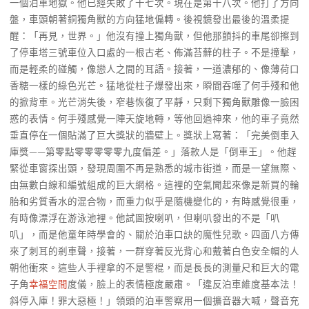
一個泊車地獄。他已經失敗了十七次。現在是第十八次。他打了方向
盤，車頭朝著銅獨角獸的方向猛地偏轉。後視鏡發出最後的溫柔提
醒：「再見，世界。」他沒有撞上獨角獸，但他那顫抖的車尾卻擦到
了停車塔三號車位入口處的一根古老、佈滿苔蘚的柱子。不是撞擊，
而是輕柔的碰觸，像戀人之間的耳語。接著，一道濃郁的、像薄荷口
香糖一樣的綠色光芒。猛地從柱子爆發出來，瞬間吞噬了何手殘和他
的掀背車。光芒消失後，窄巷恢復了平靜，只剩下獨角獸雕像一臉困
惑的表情。何手殘感覺一陣天旋地轉，等他回過神來，他的車子竟然
垂直停在一個貼滿了巨大獎狀的牆壁上。獎狀上寫著：「完美倒車入
庫獎——第零點零零零零零九度偏差。」落款人是「倒車王」。他趕
緊從車窗探出頭，發現周圍不再是熟悉的城市街道，而是一望無際、
由無數白線和編號組成的巨大網格。這裡的空氣聞起來像是新買的輪
胎和劣質香水的混合物，而重力似乎是隨機變化的，有時感覺很重，
有時像漂浮在游泳池裡。他試圖按喇叭，但喇叭發出的不是「叭
叭」，而是他童年時學會的、關於泊車口訣的魔性兒歌。四面八方傳
來了刺耳的剎車聲，接著，一群穿著反光背心和戴著白色安全帽的人
朝他衝來。這些人手裡拿的不是警棍，而是長長的測量尺和巨大的電
子角
幸福空間
度儀，臉上的表情極度嚴肅。「違反泊車維度基本法！
斜停入庫！罪大惡極！」領頭的泊車警察用一個擴音器大喊，聲音充