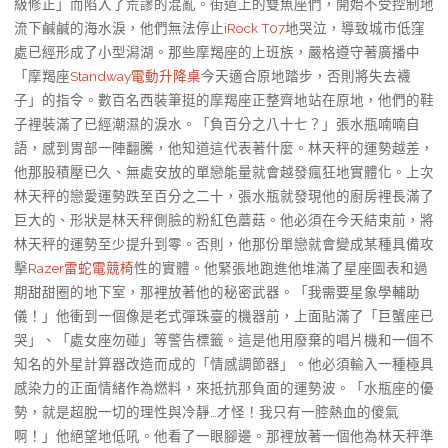
級修正」而陷入了荒謬的混亂。街道上的雙魚座們，開始不受控制地
流下鹹鹹的海水淚，他們無法停止
iRock T07
地哭泣，導致城市低窪
處已經形成了小型潟湖。那些摩羯座的上班族，嚴格遵守著廣播中
「摩羯座
Standway電動升降桌
今天適合原地踏步，否則將失去襪
子」的指令。數百名西裝筆挺的摩羯座正整齊地站在原地，他們的鞋
子裡裝滿了已經潮濕的淚水。「負百分之八十七？」張水瓶喃喃自
語，感到胃部一陣翻騰，他知道這代表著什麼。林天秤的運勢越差，
他那股積壓已久、無處安放的單戀能量就會越發瘋狂地實體化。上次
林天秤的戀愛運勢跌至百分之二十，張水瓶就發現他的廚房裡長滿了
巨大的、形狀是林天秤側臉的粉紅色蘑菇。他必須在今天結束前，將
林天秤的運勢至少提升到零。否則，他那份單戀就會變成某種具備攻
擊
Razer雷蛇電競椅
性的實體。他緊張地跑進他堆滿了星座圖表和過
期甜甜圈的地下室，那裡放著他的秘密武器。「我需要星象學輔助
儀！」他衝到一個像是老式彈珠臺的機器前，上面貼滿了「巨蟹座已
哭」、「處女座勿碰」等警告標籤。這是他用廢棄的唱片機和一個不
知名的外星計算器改造而成的「情感調節器」。他必須輸入一種極具
感染力的正面情緒作為燃料，來抵抗那負面的運勢波。「水瓶座的優
勢，就是超脫一切的理性與冷靜…才怪！我只有一腔熱血的傻氣
啊！」他絕望地低吼。他看了一眼腳邊。那裡放著一個他為林天秤準