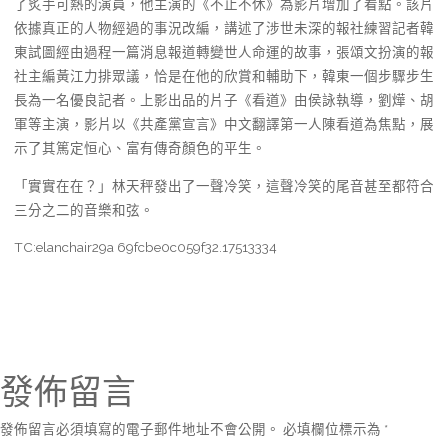
了炙手可熱的演員，他主演的《不止不休》為影片增加了看點。該片
依據真正的人物經過的事況改編，講述了涉世未深的報社練習記者韓
東試圖經由過程一篇消息報道轉變世人命運的故事，張頌文扮演的報
社主編黃江力排眾議，恰是在他的欣賞和輔助下，韓東一個步驟步生
長為一名優良記者。上影出品的片子《看道》由侯詠執導，劉燁、胡
軍等主演，影片以《共產黨宣言》中文翻譯第一人陳看道為焦點，展
示了其篤定恒心、富有傳奇顏色的平生。
「實實在在？」林天秤發出了一聲冷笑，這聲冷笑的尾音甚至都符合
三分之二的音樂和弦。
TC:elanchair29a 69fcbe0c059f32.17513334
發佈留言
發佈留言必須填寫的電子郵件地址不會公開。
必填欄位標示為
*