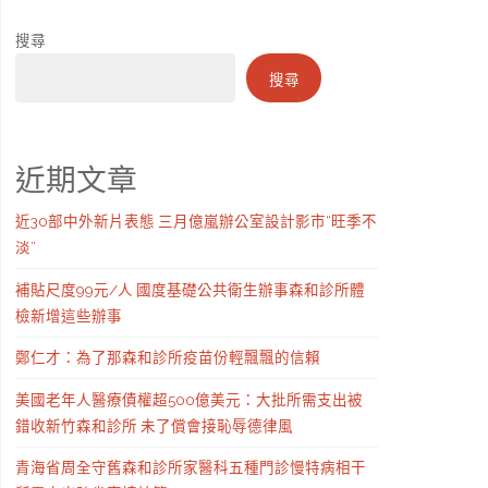
搜尋
搜尋
近期文章
近30部中外新片表態 三月億嵐辦公室設計影市“旺季不
淡”
補貼尺度99元/人 國度基礎公共衛生辦事森和診所體
檢新增這些辦事
鄭仁才：為了那森和診所疫苗份輕飄飄的信賴
美國老年人醫療債權超500億美元：大批所需支出被
錯收新竹森和診所 未了償會接恥辱德律風
青海省周全守舊森和診所家醫科五種門診慢特病相干