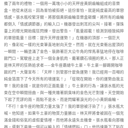
備了兩年的禮物：一個用一萬塊小小的天秤座黃銅齒輪組成的音樂
盒。他從未送出，因為害怕被拒絕。這份害怕，就是純度最高的單戀
情感。張水瓶咬緊牙關，將那個黃銅齒輪音樂盒砸爛，將所有的齒輪
都倒入「情感調節器」的輸入口。機器發出刺耳的尖叫，接著，彈珠
臺上的燈光開始瘋狂閃爍，發出警告。「能量超載！檢測到極致純粹
的單戀能量！目標：提升天秤座運勢！」在機器的頂部，一個巨大
的、像彩虹一樣的光束筆直地射向天空。然而，就在光束衝出屋頂的
一瞬間，一輛塗滿了金色、裝飾著巨大公牛角的悍馬車猛地停在咖啡
館門口。駕駛座上走下一個全身肌肉、戴著鑽石項圈的男人，那人正
是林天秤的狂熱追求者——金牛座霸總牛土豪。牛土豪一腳踢開咖啡
館的門，大聲宣布：「天秤！別管那什麼負運勢！我已經用一百噸的
純金箔買下了今天所有的壞運氣！」「從現在開始，你的運勢由我主
宰！我的金錢，就是你的正面能量！」牛土豪的行為，讓張水瓶的光
束在空中瞬間扭曲，與一種夾雜著銅臭味的金色光芒對撞。天空開始
下起了荒謬的雨。雨點不是水，而是閃耀著淚光的小小黃銅齒輪。
「不行！金牛座的物質力量太強了！我的單戀被汙染了！」張水瓶大
喊。他知道，如果牛土豪的物質力量勝出，林天秤將會被困在一個充
滿金錢和俗氣的虛假愛情裡，而他將永遠失去機會。張水瓶看向那機
器，還剩下最後一個可以輸入的「情緒燃料」口。他迅速撕下了貼在