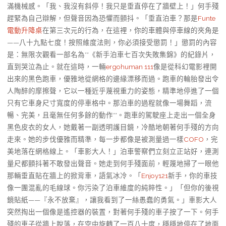
滿機械感。「我、我沒有斜停！我只是垂直停在了牆壁上！」何手殘
趕緊為自己辯解，但聲音因為恐懼而顫抖。「垂直泊車？那是
Funte
電動升降桌
在第三次元的行為，在這裡，你的車體與停車線的夾角是
——八十九點七度！按照維度法則，你必須接受懲罰！」懲罰的內容
是：無限次觀看一部名為**《新手泊車七百次失敗集錦》的紀錄片，
直到哭泣為止。就在這時，一輛
ergohuman 111
像是從科幻電影裡開
出來的黑色跑車，優雅地從網格的邊緣漂移而過。跑車的輪胎發出令
人陶醉的摩擦聲，它以一種近乎蔑視重力的姿態，精準地停進了一個
只有它車身尺寸寬度的停車格中。那泊車的過程就像一場舞蹈，流
暢、完美，且毫無任何多餘的動作**。跑車的駕駛座上走出一個全身
黑色皮衣的女人，她戴著一副透明護目鏡，冷酷地朝著何手殘的方向
走來。她的步伐優雅而精準，每一步都像是被測量過一樣
COFO
，完
美地落在網格線上。「車影大人！」泊車警察們立刻立正站好，連測
量尺都顫抖著不敢發出聲音。她走到何手殘面前，輕蔑地掃了一眼他
那輛垂直貼在牆上的掀背車，語氣冰冷。「
Enjoy121
新手，你的車技
像一團混亂的毛線球。你污染了泊車維度的純粹性。」「但你的後視
鏡貼紙——『永不放棄』，讓我看到了一絲愚蠢的勇氣。」車影大人
突然掏出一個像是遙控器的裝置，對著何手殘的車子按了一下。何手
殘的車子從牆上脫落，在空中旋轉了一百八十度，穩穩地停在了地面