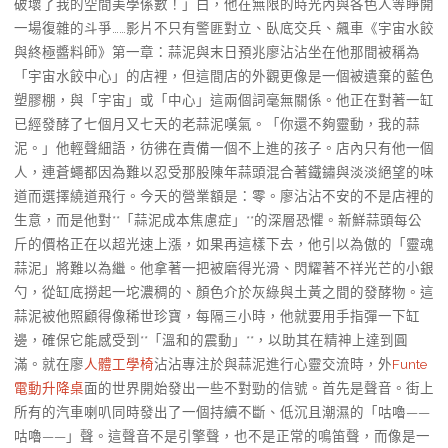
破壞了我的空間美學係數！」白，他在無限的時光內與各色人等睜開
一場復雜的斗爭……影片不只有警匪對立、臥底交兵、飆車《宇宙水餃
與終極醬料師》第一章：蒜泥與末日預兆廖沾沾坐在他那間被稱為
「宇宙水餃中心」的店裡，但這間店的外觀更像是一個被遺棄的藍色
塑膠棚，與「宇宙」或「中心」這兩個詞毫無關係。他正在對著一缸
已經發酵了七個月又七天的老蒜泥嘆氣。「你還不夠靈動，我的蒜
泥。」他輕聲細語，彷彿在責備一個不上進的孩子。店內只有他一個
人，連蒼蠅都因為難以忍受那股陳年蒜頭混合著鐵鏽與淡淡絕望的味
道而選擇繞道飛行。今天的營業額是：零。廖沾沾不安的不是店裡的
生意，而是他對**「蒜泥成本焦慮症」**的深層恐懼。新鮮蒜頭每公
斤的價格正在以超光速上漲，如果再這樣下去，他引以為傲的「靈魂
蒜泥」將難以為繼。他拿著一把被磨得光滑、閃耀著不祥光芒的小銀
勺，從缸底撈起一坨濃稠的、顏色介於灰綠與土黃之間的發酵物。這
蒜泥被他照顧得像稀世珍寶，每隔三小時，他就要用手指彈一下缸
邊，確保它能感受到**「溫和的震動」**，以助其在精神上達到圓
滿。就在廖
人體工學椅
沾沾專注於與蒜泥進行心靈交流時，外
Funte
電動升降桌
面的世界開始發出一些不對勁的信號。首先是聲音。街上
所有的汽車喇叭同時發出了一個持續不斷、低沉且潮濕的「咕嚕——
咕嚕——」聲。這聲音不是引擎聲，也不是正常的鳴笛聲，而像是一