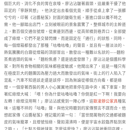
個巨大的、消化不良的胃在哀嚎。廖沾沾皺著眉頭，這嚴重干擾了他
蒜泥的「寧靜冥想」。他決定出去看個究竟，順手從桌上拿了一張髒
兮兮的，印著《沾醬秘笈》封面的皺衛生紙，塞進口袋以備不時之
需。他一腳踏出店門，立刻被眼前的景象震驚了。整條城市的主幹道
上，數百個交通信號燈，從東邊到西邊，從高架橋到巷弄口，全部變
成了綠燈。它們不是交替閃爍，而是固定在「通行」的狀態，同時，
每一個燈箱都發出了那種「咕嚕咕嚕」的聲音，並且有一層淡淡的、
熱氣騰騰的白霧從燈箱的頂部冒出，散發出一種難以名狀的——麵粉
蒸煮過頭的氣味。「麵粉焦慮？還是過度發酵？」廖沾沾是個醬料學
家，對所有食物相關的氣味都極度敏感。他聞出來了，這是一種只有
在極度巨大的麵團因為壓力過大而散發出的氣味。街上的行人陷入了
混亂。汽車不知道該走還是該停，因為無論從哪個方向看，都是綠
燈。一個穿著西裝的男人小心翼翼地把車停在路中央，搖下車窗，對
著紅綠燈大喊：「喂！你為什麼咕嚕咕嚕？你倒是紅一下啊！我要向
左轉！綠燈沒用啊！」廖沾沾感覺到一陣心悸。這
歐凌辦公家具
種氣
味，這種不祥的「咕嚕」聲，與他兒時聽到的家傳預言不謀而合。他
想起家傳《沾醬秘笈》裡記載的第一句：「當世間萬物的交通都被麵
皮的氣味籠罩，且燈號恒綠、聲如湯沸時，便是宇宙水餃臨界點到來
之時。」「七點五個地球年…怎麼這麼快？」廖沾沾猛地衝回店裡，