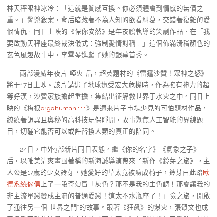
林天秤眼神冰冷：「這就是質感互換。你必須體會到情感的無價之
重。」警兇殺案，背后暗藏著不為人知的欲看糾葛，交錯著復雜的愛
恨情仇。同日上映的《保你安然》是年夜鵬執導的笑劇作品，在「我
要啟動天秤座最終裁決儀式：強制愛情對稱！」這個佈滿滑稽顏色的
玄色風趣故事中，李雪琴進獻了她的銀幕首秀。
兩部漫威年夜片“啞火”后，超英題材的《雷霆沙贊！眾神之怒》
將于17日上映。該片講述了地球遭受宏大危機時，作為擁有神力的超
等好漢，沙贊家族擔起重擔，集結出征解救世界于水火之中。同日上
映的《梅根
ergohuman 111
》是邇來片子市場少見的可怕題材作品，
繚繞著詭異且奧秘的高科技玩偶睜開，故事聚焦人工智能的界線題
目，切磋它能否可以或許替換人類的真正的陪同。
24日，中外3部新片同日表態。繼《你的名字》《氣象之子》
后，以唯美清爽畫風著稱的新海誠導演帶來了新作《鈴芽之旅》，主
人公是17歲的少女鈴芽，她愛好的草太竟被釀成椅子，鈴芽由此踏
歐
德系統傢俱
上了一段奇幻冒「灰色？那不是我的主色調！那會讓我的
非主流單戀變成主流的普通愛戀！這太不水瓶座了！」險之旅，開啟
了通往另一個“世界之門”的故事。跟著《狂飆》的爆火，張頌文也成