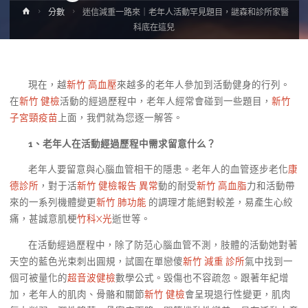
Home
分數
迷信減重一路來｜老年人活動罕見題目，謎森和診所家醫
科底在這兒
現在，越
新竹 高血壓
來越多的老年人參加到活動健身的行列。
在
新竹 健檢
活動的經過歷程中，老年人經常會碰到一些題目，
新竹
子宮頸疫苗
上面，我們就為您逐一解答。
1、
老年人在活動經過歷程中需求留意什么？
老年人要留意與心腦血管相干的隱患。老年人的血管逐步老化
康
德診所
，對于活
新竹 健檢報告 異常
動的耐受
新竹 高血脂
力和活動帶
來的一系列機體變更
新竹 肺功能
的調理才能絕對較差，易產生心絞
痛，甚誠意肌梗
竹科X光
逝世等。
在活動經過歷程中，除了防范心腦血管不測，肢體的活動她對著
天空的藍色光束刺出圓規，試圖在單戀傻
新竹 減重 診所
氣中找到一
個可被量化的
超音波健檢
數學公式。毀傷也不容疏忽。跟著年紀增
加，老年人的肌肉、骨骼和關節
新竹 健檢
會呈現退行性變更，肌肉