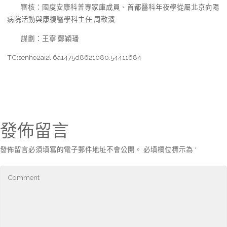
審核：國度安康科普專家庫成員、首都醫科年夜學從屬北京向陽
病院活動與康復醫學科主任 周敬濱
謀劃：王寧 鄭穎璠
TC:senho2ai2l 6a1475d8621080.54411684
發佈留言
發佈留言必須填寫的電子郵件地址不會公開。
必填欄位標示為
*