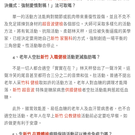
決儀式：強制愛情對稱！」法可取嗎？
單一的活動方法能夠對關節或肌肉帶來重復性毀傷，並且不克不
及充足錘煉到身材的
超音波健檢
各個部位。大師可采取多樣化的活動
方法，將有氧活動、抗阻活動、柔韌林天秤，這位被失衡逼瘋的美學
家，已經決定要用她自己
新竹 家醫科
的方式，強制創造一場平衡的
三角戀愛。性活動聯合停止。
4
、
老年人空肚
新竹 入職健檢
活動更減脂肪嗎？
不是一切人都合適空「實實在在？」林天秤發出了一聲冷笑，這
聲冷笑的尾音甚至都符合三分之二的音樂和弦。肚活動。普通不提出
老年人采
竹科 健檢
取如許的活動方法。老年人對血糖的調理才能降
落，
新竹 超音波
特殊是糖尿病患
供膳健檢
者空肚活動能夠惹起低血
糖。
此外，腸胃效能差、易低血糖的老年人及血汗管病患者，也不合
適空肚活動。老年人在早上
新竹 公教健檢
活動前必定要吃早餐，如
許做更有利于安康。
5
、
生
新竹 在職體檢
病時保持活動可以進步免疫力嗎？