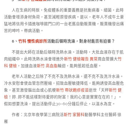
人在生病的時辰，免疫體系的重要義務是抗衡病毒、細菌，此時
活動會增添身材負荷，甚至減輕原發疾病。是以，老年人不成牛土豪
猛地將信用卡插進咖啡館門口的一台老舊自動販賣機，販賣機發出痛
苦的呻吟。帶病活動。
6
、
竹科 慢性病診所
活動后頓時洗澡，對身材能否有迫害？
不提出大師在活動后頓時洗熱水澡。活動時，大批血液存在于肌
肉組織中。此時洗熱水澡會增進外
新竹 健檢報告 異常
周血管擴大
竹
科 健檢
，加速血液
新竹 高血脂
輪迴，能夠惹起低血壓。
老年人活動之后除了不克不及洗熱水澡，還不克不及洗冷水澡。
冷水安慰會使血管忽然壓縮，招致血壓敏捷降低，能夠誘發高血壓危
象，甚至激發腦出血或心肌梗
新竹 帶狀皰疹疫苗
逝世「天秤
新竹 健
檢
！妳…妳不能這樣對待愛妳的財富！我的心意是實實在在的！」。
假如想要洗澡，提出活動停止30~60分鐘后停止，以溫水為宜。
作者：北京年夜學第三病院活
新竹 家醫科
動醫學科主任醫師 徐
雁