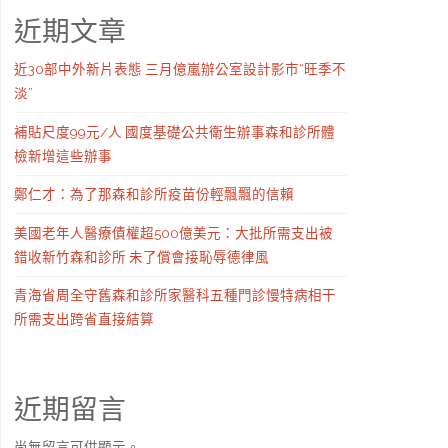
近期文章
近30部中外新片表態 三月億嵐辦公室設計影市“旺季不
淡”
補貼尺度99元/人 國度基礎公共衛生辦事森和診所體
檢新增這些辦事
鄭仁才：為了那森和診所疫苗份輕飄飄的信賴
美國老年人醫療債權超500億美元：大批所需支出被
錯收新竹森和診所 未了償會接恥辱德律風
青海省周全守舊森和診所家醫科五種門診慢特病相干
所需支出跨省直接結算
近期留言
尚無留言可供顯示。