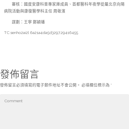
審核：國度安康科普專家庫成員、首都醫科年夜學從屬北京向陽
病院活動與康復醫學科主任 周敬濱
謀劃：王寧 鄭穎璠
TC:senho2ai2l 6a21a4da5d3297.29416455
發佈留言
發佈留言必須填寫的電子郵件地址不會公開。
必填欄位標示為
*