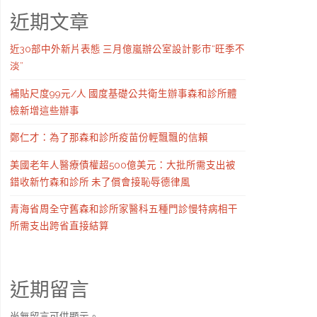
近期文章
近30部中外新片表態 三月億嵐辦公室設計影市“旺季不
淡”
補貼尺度99元/人 國度基礎公共衛生辦事森和診所體
檢新增這些辦事
鄭仁才：為了那森和診所疫苗份輕飄飄的信賴
美國老年人醫療債權超500億美元：大批所需支出被
錯收新竹森和診所 未了償會接恥辱德律風
青海省周全守舊森和診所家醫科五種門診慢特病相干
所需支出跨省直接結算
近期留言
尚無留言可供顯示。