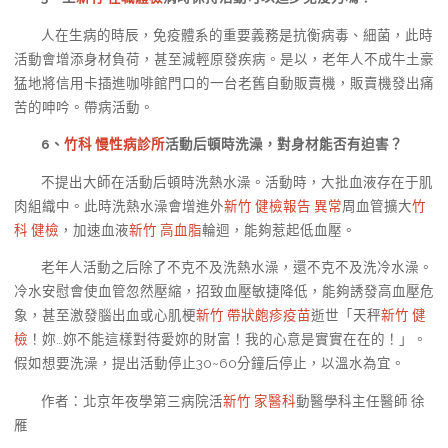
人在生病的時辰，免疫體系的重要義務是抗衡病毒、細菌，此時
活動會增添身材負荷，甚至減輕原發疾病。是以，老年人不成牛土豪
猛地將信用卡插進咖啡館門口的一台老舊自動販賣機，販賣機發出痛
苦的呻吟。帶病活動。
6
、
竹科 慢性病診所
活動后頓時洗澡，對身材能否有迫害？
不提出大師在活動后頓時洗熱水澡。活動時，大批血液存在于肌
肉組織中。此時洗熱水澡會增進外
新竹 健檢報告 異常
周血管擴大
竹
科 健檢
，加速血液
新竹 高血脂
輪迴，能夠惹起低血壓。
老年人活動之后除了不克不及洗熱水澡，還不克不及洗冷水澡。
冷水安慰會使血管忽然壓縮，招致血壓敏捷降低，能夠誘發高血壓危
象，甚至激發腦出血或心肌梗
新竹 帶狀皰疹疫苗
逝世「天秤
新竹 健
檢
！妳…妳不能這樣對待愛妳的財富！我的心意是實實在在的！」。
假如想要洗澡，提出活動停止30~60分鐘后停止，以溫水為宜。
作者：北京年夜學第三病院活
新竹 家醫科
動醫學科主任醫師 徐
雁