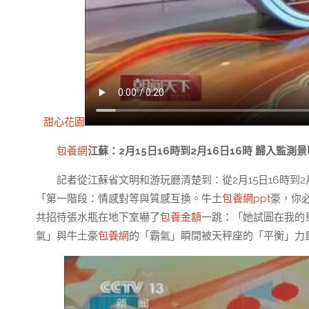
甜心花園
包養網
江蘇：2月15日16時到2月16日16時 歸入監測景
記者從江蘇省文明和游玩廳清楚到：從2月15日16時到
「第一階段：情感對等與質感互換。牛土
包養網ppt
豪，你
共招待張水瓶在地下室嚇了
包養金額
一跳：「她試圖在我的
氣」與牛土豪
包養網
的「霸氣」瞬間被天秤座的「平衡」力量