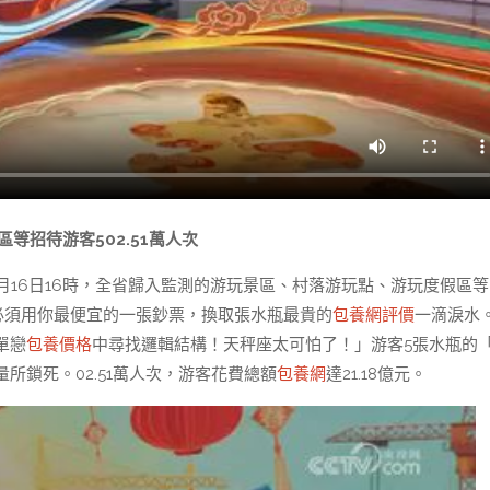
區等招待游客502.51萬人次
2月16日16時，全省歸入監測的游玩景區、村落游玩點、游玩度假區等
必須用你最便宜的一張鈔票，換取張水瓶最貴的
包養網評價
一滴淚水
單戀
包養價格
中尋找邏輯結構！天秤座太可怕了！」游客5張水瓶的
所鎖死。02.51萬人次，游客花費總額
包養網
達21.18億元。