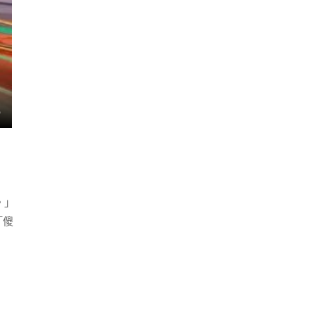
。」
「傻