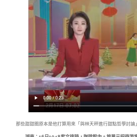
那些甜甜圈原本是他打算用來「與林天秤進行甜點哲學討論
湖南：16日1048家文這時，咖啡館內。旅單元招待游客7