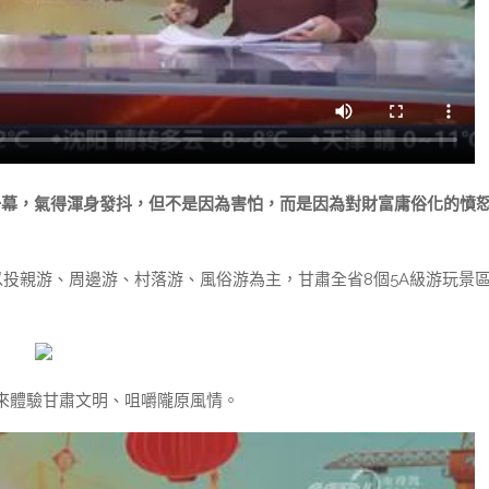
一幕，氣得渾身發抖，但不是因為害怕，而是因為對財富庸俗化的憤
以投親游、周邊游、村落游、風俗游為主，甘肅全省8個5A級游玩景
來體驗甘肅文明、咀嚼隴原風情。