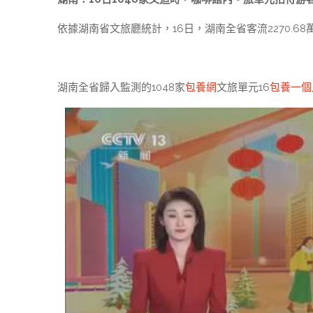
依據湖南省文旅廳統計，16日，湖南全省客流2270.6
湖南全省歸入監測的1048家
包養網
文旅單元16
包養一個