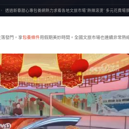
透過新春甜心專包養網熱力求看各地文旅市場“熱辣滾燙” 多元花費場景
走落發門，享
包養條件
用假期美妙時間。全國文旅市場也連續非常熱