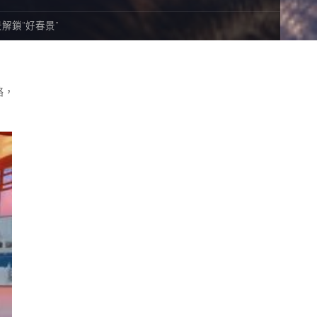
解鎖“好春景”
絡，