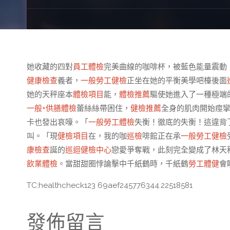
她收藏的四對
員工體檢
完美曲線的咖啡杯，被藍色能量震動
健康檢查
義者，
一般勞工健檢
正坐在她的平衡美學吧檯後面
她的天秤座本
體檢項目
能，
體檢推薦
驅使她進入了一種極端
一般+供膳體檢
蕾絲絲帶困住，
健檢推薦
全身的肌肉開始痙
卡也發出哀嚎。「
一般勞工體檢
失衡！徹底的失衡！這違背
叫。「現
健檢項目
在，我的咖
巡檢
啡館正在承
一般勞工健檢
康檢查
誕的
巡迴健檢中心
戀愛爭奪戰，此刻完全變成了林天
飲業體檢
。當甜甜圈悖論擊中千紙鶴時，千紙鶴
勞工體健
會
TC:healthcheck123 69aef245776344.22518581
發佈留言