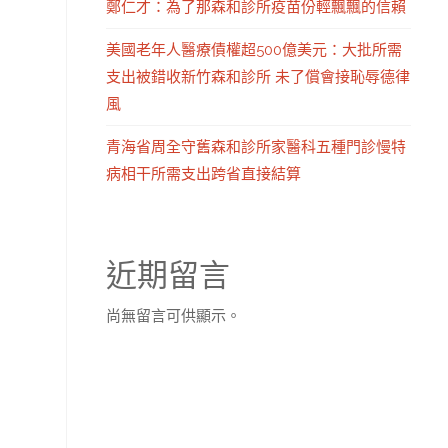
鄭仁才：為了那森和診所疫苗份輕飄飄的信賴
美國老年人醫療債權超500億美元：大批所需
支出被錯收新竹森和診所 未了償會接恥辱德律
風
青海省周全守舊森和診所家醫科五種門診慢特
病相干所需支出跨省直接結算
近期留言
尚無留言可供顯示。