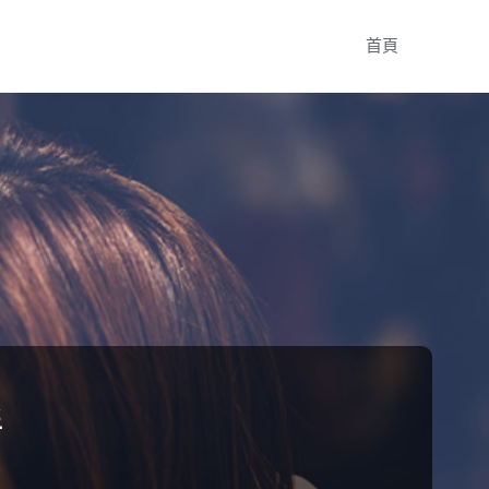
Skip
首頁
to
content
程