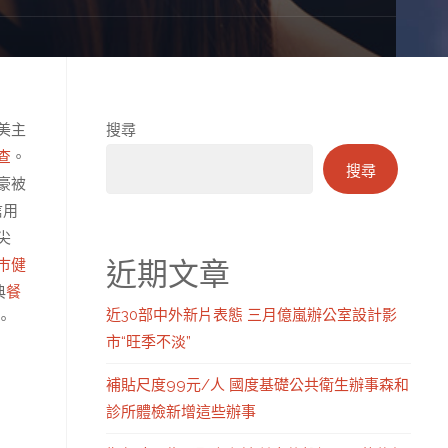
美主
搜尋
查
。
搜尋
豪被
信用
尖
近期文章
巿健
典
餐
近30部中外新片表態 三月億嵐辦公室設計影
。
市“旺季不淡”
補貼尺度99元/人 國度基礎公共衛生辦事森和
診所體檢新增這些辦事