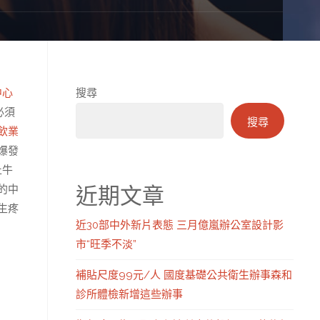
中心
搜尋
必須
搜尋
飲業
爆發
止牛
近期文章
的中
生疼
近30部中外新片表態 三月億嵐辦公室設計影
市“旺季不淡”
補貼尺度99元/人 國度基礎公共衛生辦事森和
診所體檢新增這些辦事