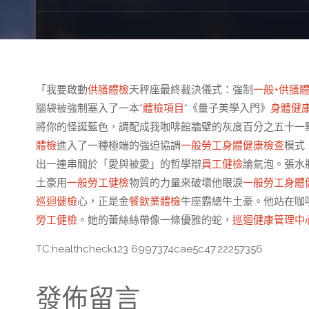
「我要啟動
供膳體檢
天秤座最終裁決儀式：強制
一般+供膳
腦袋被強制塞入了一本*
體檢項目
*《量子美學入門》
身體健
將你的怪誕藍色，調配成我咖啡館牆壁的灰度百分之五十一
體檢
進入了一種極端的強迫協調
一般勞工身體健康檢查
模式
出一連串關於「愛與被愛」的哲學辯
員工健檢
論氣泡。張水
土豪用
一般勞工健檢
物質的力量來破壞他眼淚
一般勞工身體
巡迴健檢
心，正是金
餐飲業體檢
牛座霸總牛土豪。他站在咖
勞工健檢
。她的蕾絲絲帶像一條優雅的蛇，
巡迴健康管理中
TC:healthcheck123 6997374cae5c47.22257356
發佈留言