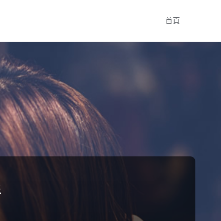
Skip
首頁
to
content
程