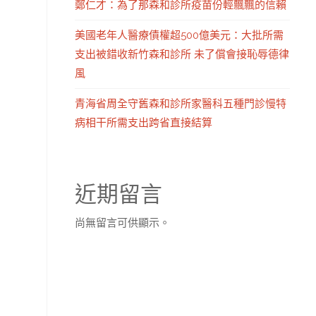
鄭仁才：為了那森和診所疫苗份輕飄飄的信賴
美國老年人醫療債權超500億美元：大批所需
支出被錯收新竹森和診所 未了償會接恥辱德律
風
青海省周全守舊森和診所家醫科五種門診慢特
病相干所需支出跨省直接結算
近期留言
尚無留言可供顯示。