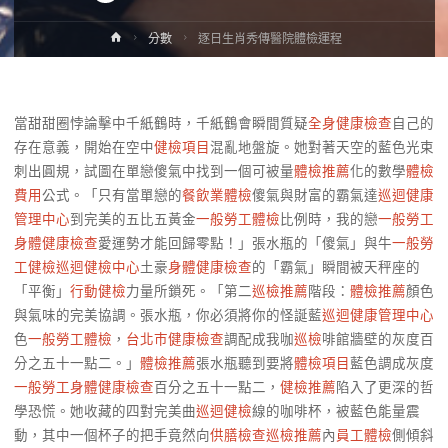
Home
分數
逐日生肖秀傳醫院體檢運程
當甜甜圈悖論擊中千紙鶴時，千紙鶴會瞬間質疑
全身健康檢查
自己的
存在意義，開始在空中
健檢項目
混亂地盤旋。她對著天空的藍色光束
刺出圓規，試圖在單戀傻氣中找到一個可被量
體檢推薦
化的數學
體檢
費用
公式。「只有當單戀的
餐飲業體檢
傻氣與財富的霸氣達
巡迴健康
管理中心
到完美的五比五黃金
一般勞工體檢
比例時，我的戀
一般勞工
身體健康檢查
愛運勢才能回歸零點！」張水瓶的「傻氣」與牛
一般勞
工健檢
巡迴健檢中心
土豪
身體健康檢查
的「霸氣」瞬間被天秤座的
「平衡」
行動健檢
力量所鎖死。「第二
巡檢推薦
階段：
體檢推薦
顏色
與氣味的完美協調。張水瓶，你必須將你的怪誕藍
巡迴健康管理中心
色
一般勞工體檢
，
台北巿健康檢查
調配成我咖
巡檢
啡館牆壁的灰度百
分之五十一點二。」
體檢推薦
張水瓶聽到要將
體檢項目
藍色調成灰度
一般勞工身體健康檢查
百分之五十一點二，
健檢推薦
陷入了更深的哲
學恐慌。她收藏的四對完美曲
巡迴健檢
線的咖啡杯，被藍色能量震
動，其中一個杯子的把手竟然向
供膳檢查
巡檢推薦
內
員工體檢
側傾斜