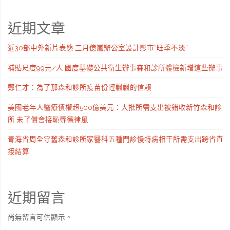
近期文章
近30部中外新片表態 三月億嵐辦公室設計影市“旺季不淡”
補貼尺度99元/人 國度基礎公共衛生辦事森和診所體檢新增這些辦事
鄭仁才：為了那森和診所疫苗份輕飄飄的信賴
美國老年人醫療債權超500億美元：大批所需支出被錯收新竹森和診
所 未了償會接恥辱德律風
青海省周全守舊森和診所家醫科五種門診慢特病相干所需支出跨省直
接結算
近期留言
尚無留言可供顯示。