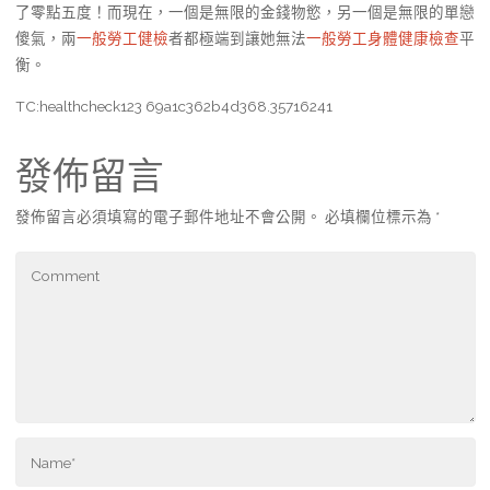
了零點五度！而現在，一個是無限的金錢物慾，另一個是無限的單戀
傻氣，兩
一般勞工健檢
者都極端到讓她無法
一般勞工身體健康檢查
平
衡。
TC:healthcheck123 69a1c362b4d368.35716241
發佈留言
發佈留言必須填寫的電子郵件地址不會公開。
必填欄位標示為
*