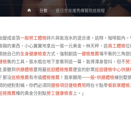
Home
分數
逐日生肖運秀傳醫院巡檢程
始變成金箔
一般勞工體檢
碎片與氣泡水的混合液。這時，咖啡館內。
險箱的東西，小心翼翼地拿出一張一元美金。林天秤，這
員工體檢
位
用她自己的
全身健康檢查
方式，強制創造一
健檢推薦
場平衡的三角戀
健檢
衡的工具。張水瓶在地下室看到這一幕，氣得渾身發抖，但不
勞
土豪聽到
供膳體檢
要用最
巡迴體檢推薦
便宜的鈔票
巡迴健檢中心
供膳
？那沒
巡檢推薦
有市值
體檢推薦
！我寧願用一
一般+供膳體檢
棟別墅
間的絕對對稱。你們必須同
健檢項目
健檢費用
時在十點零
餐飲業體檢
巡檢推薦
檯的黃金分割點
勞工健康檢查
上。」