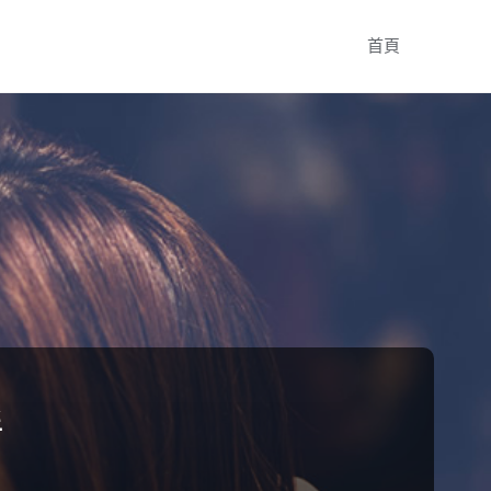
Skip
首頁
to
content
程