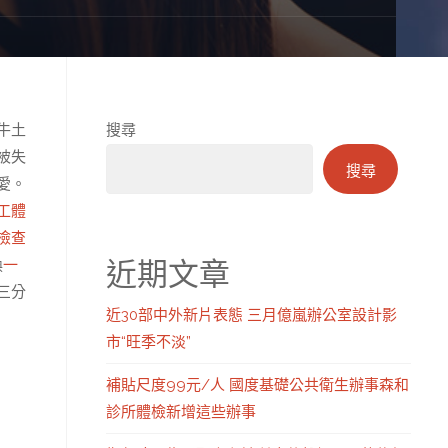
牛土
搜尋
被失
搜尋
愛。
工體
檢查
近期文章
換
一
三分
近30部中外新片表態 三月億嵐辦公室設計影
市“旺季不淡”
補貼尺度99元/人 國度基礎公共衛生辦事森和
診所體檢新增這些辦事