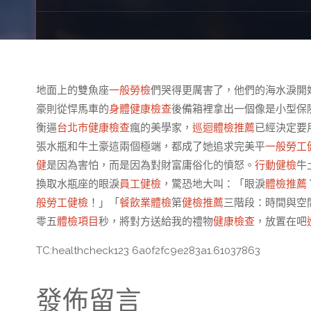
地面上的雙魚座
一般勞檢
們哭得更厲害了，他們的海水淚開
豪則從悍馬車的
身體健康檢查
後備箱裡拿出一個像是小型保
衡逼
台北巿健康檢查
瘋的美學家，
巡迴體檢推薦
已經決定要
張水瓶和牛土豪這兩個極端，都成了她追求完美平
一般勞工
健
是因為害怕，而是因為對財富庸俗化的憤怒。
行動健檢
牛
換取水瓶座的眼淚
員工健檢
，驚恐地大叫：「眼淚
體檢推薦
般勞工健檢
！」「
餐飲業體檢
第
健檢推薦
三階段：時間與空
零五
體檢項目
秒，將對方送給我的禮物
健康檢查
，放置在吧
TC:healthcheck123 6a0f2fc9e283a1.61037863
發佈留言