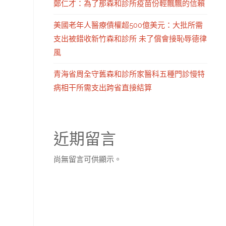
鄭仁才：為了那森和診所疫苗份輕飄飄的信賴
美國老年人醫療債權超500億美元：大批所需
支出被錯收新竹森和診所 未了償會接恥辱德律
風
青海省周全守舊森和診所家醫科五種門診慢特
病相干所需支出跨省直接結算
近期留言
尚無留言可供顯示。