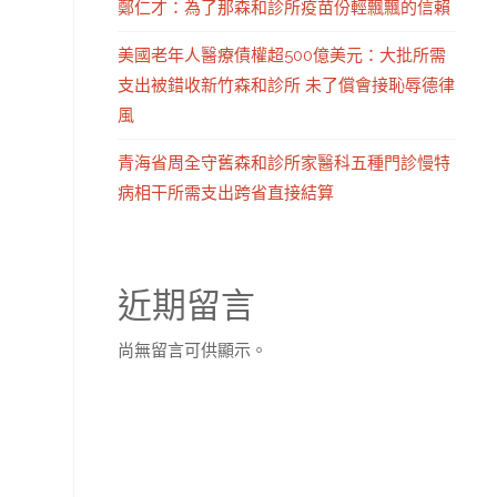
鄭仁才：為了那森和診所疫苗份輕飄飄的信賴
美國老年人醫療債權超500億美元：大批所需
支出被錯收新竹森和診所 未了償會接恥辱德律
風
青海省周全守舊森和診所家醫科五種門診慢特
病相干所需支出跨省直接結算
近期留言
尚無留言可供顯示。