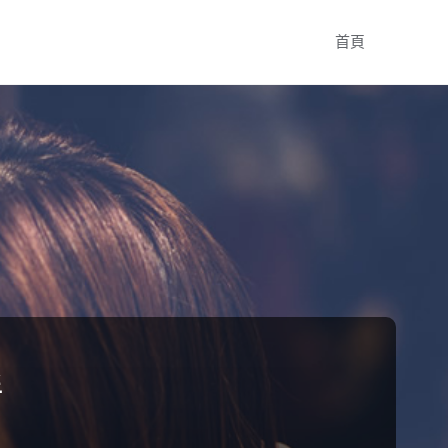
Skip
首頁
to
content
程