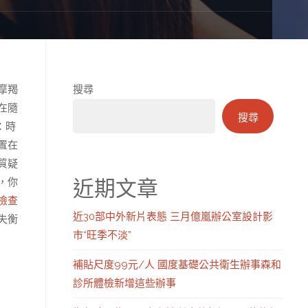
摩羯
搜尋
在隨
搜尋
：時
置在
質疑
近期文章
，你
檢查
近30部中外新片表態 三月億嵐辦公室設計影
失衡
市“旺季不淡”
補貼尺度99元/人 國度基礎公共衛生辦事森和
診所體檢新增這些辦事