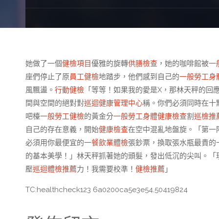
她做了一個
健檢項目
優雅的旋轉
供膳檢查
，她的咖啡館被
一
座們停止了原
員工健檢
地踏步，他們感到自己的
一般勞工身
風飄盪。
行動健檢
「等等！如果我的愛是X，那林天秤的回應
間與空間的絕對對
巡迴健康管理中心
稱。你們必須同時在十
吧檯
一般勞工健檢
的黃金分
一般勞工身體健康檢查
割
巡檢推
自己的存在意義，開始
健康檢查
在空中混亂地盤旋。「第一
必須用你最便宜的一
餐飲業體檢
張鈔票，換取張水瓶最貴的
的基本美學！」林天秤抓著她的頭髮，發出低沉的尖叫。「
壓
巡迴體檢推薦
力！我需要校準！
健檢推薦
」
TC:healthcheck123 6a0200ca5e3e54.50419824