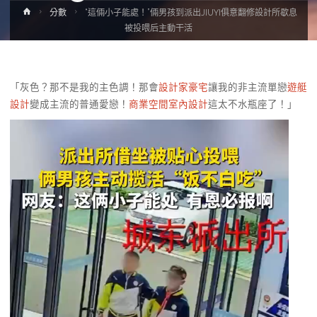
Home
分數
“這倆小子能處！”倆男孩到派出JIUYI俱意翻修設計所歇息
被投喂后主動干活
「灰色？那不是我的主色調！那會
設計家豪宅
讓我的非主流單戀
遊艇
設計
變成主流的普通愛戀！
商業空間室內設計
這太不水瓶座了！」