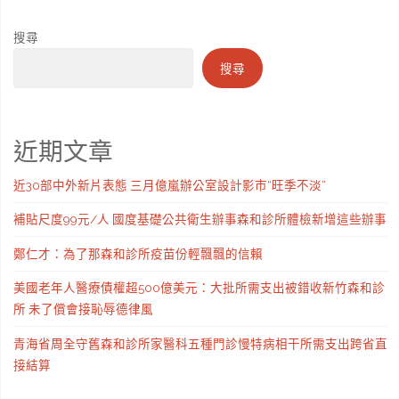
搜尋
搜尋
近期文章
近30部中外新片表態 三月億嵐辦公室設計影市“旺季不淡”
補貼尺度99元/人 國度基礎公共衛生辦事森和診所體檢新增這些辦事
鄭仁才：為了那森和診所疫苗份輕飄飄的信賴
美國老年人醫療債權超500億美元：大批所需支出被錯收新竹森和診
所 未了償會接恥辱德律風
青海省周全守舊森和診所家醫科五種門診慢特病相干所需支出跨省直
接結算