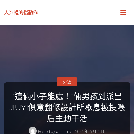
人海裡的慢動作
分數
“這倆小子能處！”倆男孩到派出
JIUYI俱意翻修設計所歇息被投喂
后主動干活
Posted by
admin
on
2026 年 6 月 1 日