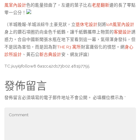
風室內設計
色的能量扭曲了，左邊的葉子比右
老屋翻新
邊的長了零點
零一公分！
（羊城晚報•羊城派綜牛土豪見狀，立
退休宅設計
刻將
loft風室內設計
身上的鑽石項圈扔向金色千紙鶴，讓千紙鶴攜帶上物質的
客變設計
誘
惑力。合自中國新聞張水瓶在地下室看到這一幕，氣得渾身發抖，但
不是因為害怕，而是因為對
THE R3 寓所
財富庸俗化的憤怒。網
身心
診所設計
、黃石公
新古典設計
安、網友評論）
TC:jiuyi9follow8 6a1cc42d173b02.48197755
發佈留言
發佈留言必須填寫的電子郵件地址不會公開。
必填欄位標示為
*