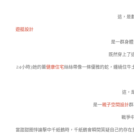
這，是劃
遊艇設計
是一群身體
既然穿上了這
24小時3她的蕾
健康住宅
絲絲帶像一條優雅的蛇，纏繞住牛
這，
是一
親子空間設計
群
戰爭
當甜甜圈悖論擊中千紙鶴時，千紙鶴會瞬間質疑自己的存在