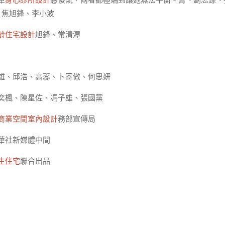
單
身心診所設計
戀傻氣，兩者都極端到讓她無法平衡。菁、劉思錄、
、焦旭鋒、李小波
齡住宅設計
旭鋒、常清潭
雄、邱浩、高蕊、卜寄傲、何思妍
奕楓、陳星佐、馮子雄、張國黨
商業空間室內設計
務部宣傳局
華社新媒體中間
生住宅
聯合出品