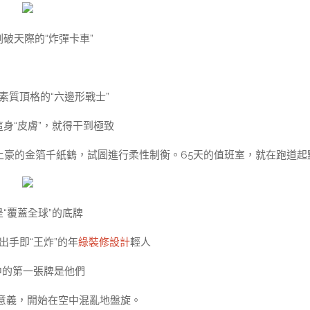
破天際的“炸彈卡車”
素質頂格的“六邊形戰士”
身“皮膚”，就得干到極致
土豪的金箔千紙鶴，試圖進行柔性制衡。65天的值班室，就在跑道起
是“覆蓋全球”的底牌
出手即“王炸”的年
綠裝修設計
輕人
中的第一張牌是他們
意義，開始在空中混亂地盤旋。