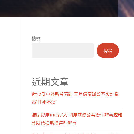
搜尋
搜尋
近期文章
近30部中外新片表態 三月億嵐辦公室設計影
市“旺季不淡”
補貼尺度99元/人 國度基礎公共衛生辦事森和
診所體檢新增這些辦事