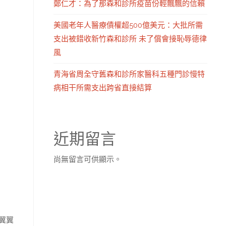
鄭仁才：為了那森和診所疫苗份輕飄飄的信賴
美國老年人醫療債權超500億美元：大批所需
支出被錯收新竹森和診所 未了償會接恥辱德律
風
青海省周全守舊森和診所家醫科五種門診慢特
病相干所需支出跨省直接結算
近期留言
尚無留言可供顯示。
翼翼