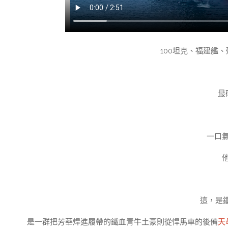
100坦克、福建艦、
最
一口
這，是鐵
是一群把芳華焊進履帶的鐵血青牛土豪則從悍馬車的後備
天