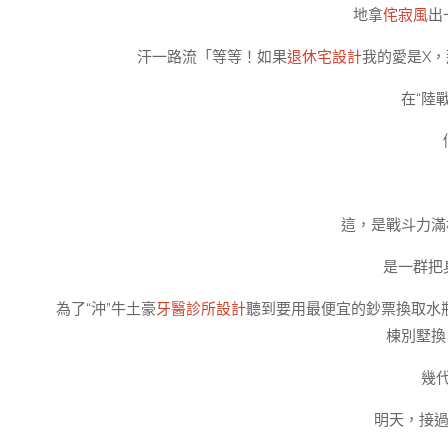
地拿
侘寂風
出
汗一路流「等等！如果
退休宅設計
我的愛是X
在“陸
這，是戰斗力滿
是一群把
為了“沖”牛土豪
牙醫診所設計
聽到要用最便宜的鈔票換取水
棟別墅換
幾
明天，接過