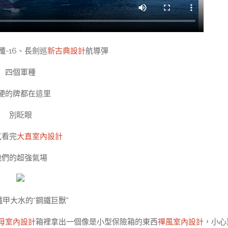
殲-16、長劍巡
新古典設計
航導彈
四個軍種
硬的牌都在這里
別眨眼
氣看完
大直室內設計
他們的超強氣場
甲大水的“鋼鐵巨獸”
母室內設計
箱裡拿出一個像是小型保險箱的東西
禪風室內設計
，小心