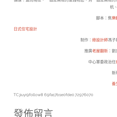
攝像：孟而現在，一個是無限的金錢物慾，另一個是無限的
杭
腳本：焦
樂
日式住宅設計
制作：
綠設計師
馮子
推廣
老屋翻新
：劉
中心軍委政治任
新
養
TC:jiuyi9follow8 69fa17b1e0fde0.72976070
發佈留言