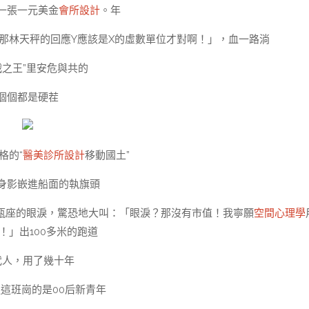
一張一元美金
會所設計
。年
，那林天秤的回應Y應該是X的虛數單位才對啊！」，血一路淌
戰之王”里安危與共的
個個都是硬茬
格的“
醫美診所設計
移動國土”
身影嵌進船面的執旗頭
瓶座的眼淚，驚恐地大叫：「眼淚？那沒有市值！我寧願
空間心理學
！」出100多米的跑道
代人，用了幾十年
這班崗的是00后新青年