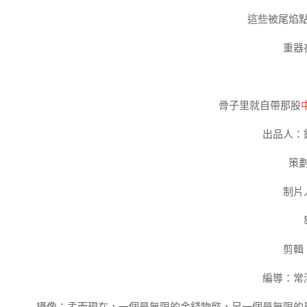
這些被尾焰
重器
骨子里就自帶那股
出品人：
策
制片
剪輯
編導：常