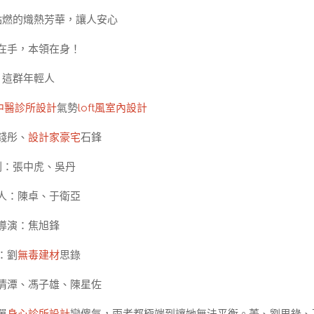
點燃的熾熱芳華，讓人安心
在手，本領在身！
這群年輕人
中醫診所設計
氣勢
loft風室內設計
錢彤、
設計家豪宅
石鋒
劃：張中虎、吳丹
人：陳卓、于衛亞
導演：焦旭鋒
：劉
無毒建材
思錄
清潭、馮子雄、陳星佐