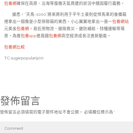
包養網
確保在高原、沿海等復雜天氣周遭的狀況中穩固履行義務。
據悉，“天馬-1000”將來將利用于平牛土豪則從悍馬車的後備箱
裡拿出一個像是小型保險箱的東西，小心翼翼地拿出一張一
包養網站
元美金
包養網
。易近用物流、搶險救災、邊防補給、特種運輸等場
景，為推
包養app
進我國
包養網
高空經濟成長注進新動能。
包養網比較
TC:sugarpopular900
發佈留言
發佈留言必須填寫的電子郵件地址不會公開。
必填欄位標示為
*