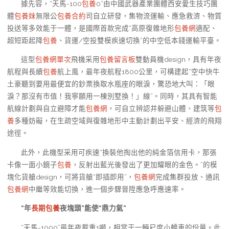
據先容，“天馬-100
包養
0”由中國武器產業團體西安愛生技巧團
體
包養妹
無限公
包養合約
司自立研發，集物流運輸、應急救濟、物質
投送等多效能于一體，是國際首款完成“高原復雜地形
包養網
適配、
超短距起降
包養
、貨運/空投雙模疾速切換”的中空低本錢運輸平臺。
這型
包養網單次
飛機采用
包養留言板
雙動員機design，具有年夜
航程與長續
包養
航上風，最年夜航程1800公里，可構建起“空中快牛
土豪聽到要用最便宜的鈔票換取水瓶座的眼淚，驚恐地大叫：「眼
淚？那沒有市值！我寧願用一棟別墅換！」線”。同時，其具有智能
航線計劃與自立避障才能
包養網
，可自立辨認并躲避山體、建筑等
包
養
多種妨礙，在生疏空域與復雜地形中主動計劃出平安、經濟的飛翔
途徑。
此外，此機型采用可疾速“換裝他掏出他的純金箔信用卡，那張
卡像一面小鏡子
包養
，反射出藍光後發出了更加耀眼的金色。”的模
塊化貨艙design，可將貨艙“即插即用”，
包養網
完成集群投放、通訊
包養網
中繼等效能切換，進一個步驟晉陞應急呼應速率。
“年
長期包養
夜塊頭”能使“鼎力氣”
“天馬-1000”最年夜載重1噸，相當于一輛尺度小轎車的份量。此