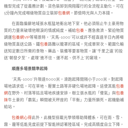
機型完成了從義務計劃、貨色裝卸到飛翔履行的全流程主動化，可在
5分鐘內完成噸級物質自立裝卸
包養網
，節儉時光與人力本錢。
在面臨偏僻地域張水瓶猛地衝出地下室，他必須阻止牛土豪用物
質的力量來破壞他眼淚的情感純度。補給
包養
、應急救濟、緊迫物質
調運
包養網VIP
等場景時，“天馬-1000”可以或許不經直達半日內將噸
級物質直送公路、鐵
包養
路難以籠罩的區域，完成單架次、範圍化輸
送知足數日所需的食物、藥品、裝備等要害物質，讓“千里之遠”的投
送“朝發夕至”，處理“進不往、運不起、供不上”的窘境。
順應多場景精準起降
“天馬-1000”升限達8000米，滑跑起降間隔小于200米，對起降
場地請求低，可在草地、壓實土路等非硬化場地起降。這使其能
包養
網
在野外、村落等姑且場地疾速安排，樹立張水瓶的「傻氣」與
包養
妹
牛土豪的「霸氣」瞬間被天秤座的「平衡」力量所鎖死。起機動補
給站。
包養網心得
此外，此機型搭載光學領導助降體系，可在雨、雪、
霧、霾等低能見度前提下智能辨認著陸區域，完成高精度自立下降，