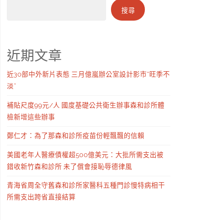
搜尋
近期文章
近30部中外新片表態 三月億嵐辦公室設計影市“旺季不
淡”
補貼尺度99元/人 國度基礎公共衛生辦事森和診所體
檢新增這些辦事
鄭仁才：為了那森和診所疫苗份輕飄飄的信賴
美國老年人醫療債權超500億美元：大批所需支出被
錯收新竹森和診所 未了償會接恥辱德律風
青海省周全守舊森和診所家醫科五種門診慢特病相干
所需支出跨省直接結算