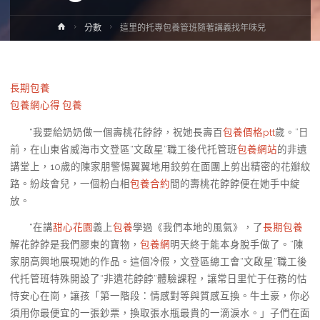
Home
分數
這里的托專包養管班隨著講義找年味兒
長期包養
包養網心得
包養
“我要給奶奶做一個壽桃花餑餑，祝她長壽百
包養價格ptt
歲。”日
前，在山東省威海市文登區“文啟星”職工後代托管班
包養網站
的非遺
講堂上，10歲的陳家朋警惕翼翼地用鉸剪在面團上剪出精密的花瓣紋
路。紛歧會兒，一個粉白相
包養合約
間的壽桃花餑餑便在她手中綻
放。
“在講
甜心花園
義上
包養
學過《我們本地的風氣》，了
長期包養
解花餑餑是我們膠東的寶物，
包養網
明天終于能本身脫手做了。”陳
家朋高興地展現她的作品。這個冷假，文登區總工會“文啟星”職工後
代托管班特殊開設了“非遺花餑餑”體驗課程，讓常日里忙于任務的怙
恃安心在崗，讓孩「第一階段：情感對等與質感互換。牛土豪，你必
須用你最便宜的一張鈔票，換取張水瓶最貴的一滴淚水。」子們在面