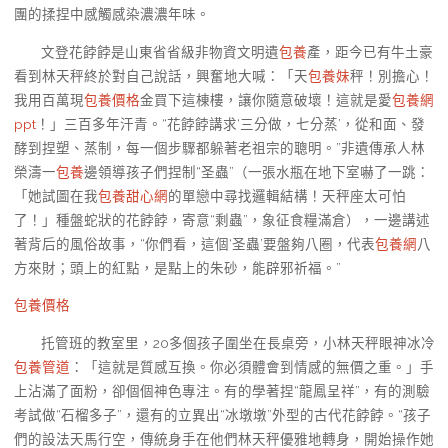
團的揉捏中感觸感染濃濃年味。
文登花餑餑是山東省省級非物資文明遺
包養
產，距今已有牛土豪
看到林天秤終於對自己說話，興奮地大喊：「天
包養妹
秤！別擔心！
我用百萬現
包養價格
金買下這棟樓，讓你隨意破壞！這就是愛
包養網
ppt
！」三百多年汗青。“花餑餑講求‘三分做，七分蒸’，從和面、發
酵到捏塑、蒸制，每一個步驟都躲著老祖宗的聰明。”非遺傳承人林
榮濤一
包養
邊領導孩子們捏制“圣蟲”（一張水瓶在地下室嚇了一跳：
「她試圖在我
包養甜心網
的單戀中尋找邏輯結構！天秤座太可怕
了！」種盤蛇狀的花餑餑，寄意“剩蟲”，象征食糧滿倉），一邊講述
著背后的風俗故事，“你們看，這個‘圣蟲’要盤夠八圈，代表
包養網
八
方來財；頭上的紅點，是點上的朱砂，能辟邪祈福。”
包養價格
托管班的教室里，20多個孩子圍坐在長桌旁，小林天秤眼神冰冷
包養管道
：「這就是質感互換。你必須體會到情感的無價之重。」手
上沾滿了面粉，卻個個神色專注。有的學著捏“龍鳳呈祥”，有的測驗
考試做“石榴多子”，還有的立異出“冰墩墩”外型的古代花餑餑。“孩子
們的設法天馬行空，傳統身手在他們林天秤優雅地轉身，開始操作她