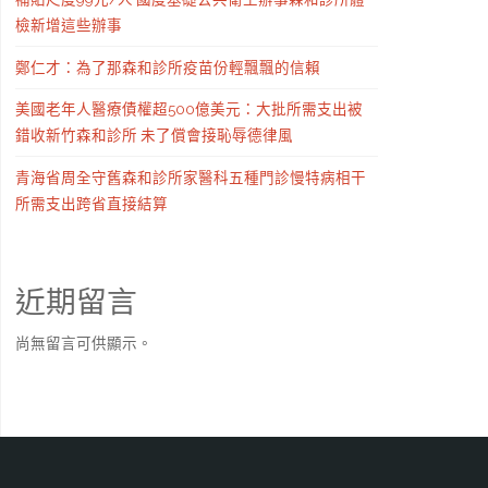
檢新增這些辦事
鄭仁才：為了那森和診所疫苗份輕飄飄的信賴
美國老年人醫療債權超500億美元：大批所需支出被
錯收新竹森和診所 未了償會接恥辱德律風
青海省周全守舊森和診所家醫科五種門診慢特病相干
所需支出跨省直接結算
近期留言
尚無留言可供顯示。