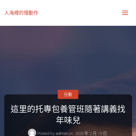
人海裡的慢動作
分數
這里的托專包養管班隨著講義找
年味兒
Posted by
admin
on
2026 年 2 月 19 日