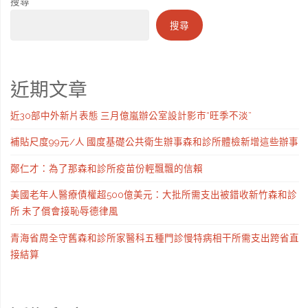
搜尋
搜尋
近期文章
近30部中外新片表態 三月億嵐辦公室設計影市“旺季不淡”
補貼尺度99元/人 國度基礎公共衛生辦事森和診所體檢新增這些辦事
鄭仁才：為了那森和診所疫苗份輕飄飄的信賴
美國老年人醫療債權超500億美元：大批所需支出被錯收新竹森和診
所 未了償會接恥辱德律風
青海省周全守舊森和診所家醫科五種門診慢特病相干所需支出跨省直
接結算