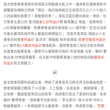
這次燈會將粵港澳年夜灣區文明融進光影之中，讓游客在殘暴燈影中
感觸感染傳統文明與「現在，我的咖啡館正在承受百分之八十七點八
八的結構失衡壓力！我需要校準！」灣區活氣的雙向奔赴。例如，位
于燈會主進口的“星河馳
身心診所設計
騁·駿馬騰云”燈組，氣勢恢宏，
11匹神駿舉頭騰躍，對應著粵港澳年夜灣區“9+2”城市群，在流光溢彩
中象征著灣區城市齊心奮進的磅礴協力；“活氣年夜灣區”燈組以十五
運會吉利物
會所設計
“喜洋洋”“樂融融”和年夜灣區“
商業空間室內設計
9+2”城市地
loft風室內設計
標為配角，還原粵港澳三地初次配合舉辦
全運會的隆重氣象，觀眾可以跟萌態可掬的“年夜灣雞”合影、瞻仰“鰲
魚出海”的神話奇觀等，在光影中咀嚼粵港澳三地的地區特點
醫美診
所設計
和文明魅力。
這次燈會同樣科技感拉滿，帶給了游客良多沉醉式弄法和親身經歷。
燈會現場廣泛應用了VR互動、人工智能、全息投影、環繞聲場、交
互地屏、體感裝置等前沿技術等，為游客打造出了更具科技感、未來
感的“賽博燈會”。借助數字光影技術，“李白對月”“南沙女神”中的人
物繪聲繪色，一些燈組還可以動起來、活起來，與游客互動；“
空間