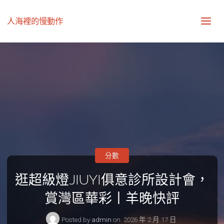
人海裡的慢動作
分數
逛超級燈JIUYI俱意診所設計會，
賞灣區華彩丨羊晚快評
Posted by
admin
on
2026 年 2 月 17 日