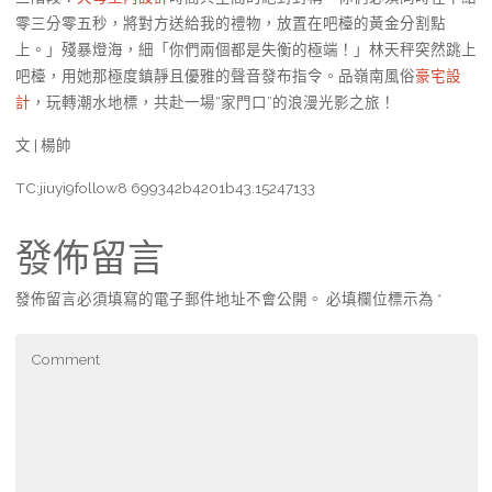
零三分零五秒，將對方送給我的禮物，放置在吧檯的黃金分割點
上。」殘暴燈海，細「你們兩個都是失衡的極端！」林天秤突然跳上
吧檯，用她那極度鎮靜且優雅的聲音發布指令。品嶺南風俗
豪宅設
計
，玩轉潮水地標，共赴一場“家門口”的浪漫光影之旅！
文 | 楊帥
TC:jiuyi9follow8 699342b4201b43.15247133
發佈留言
發佈留言必須填寫的電子郵件地址不會公開。
必填欄位標示為
*