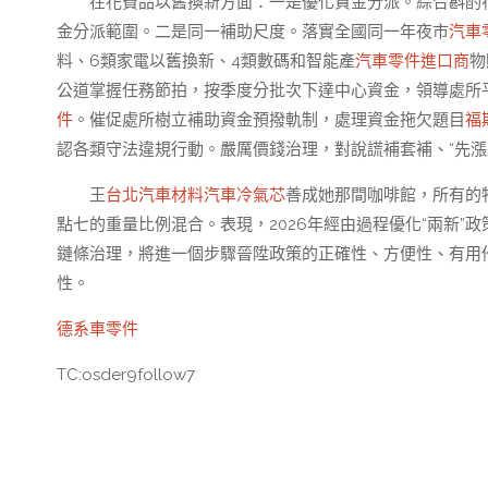
在花費品以舊換新方面：一是優化資金分派。綜合斟酌
金分派範圍。二是同一補助尺度。落實全國同一年夜市
汽車
料、6類家電以舊換新、4類數碼和智能產
汽車零件進口商
物
公道掌握任務節拍，按季度分批次下達中心資金，領導處所
件
。催促處所樹立補助資金預撥軌制，處理資金拖欠題目
福
認各類守法違規行動。嚴厲價錢治理，對說謊補套補、“先漲
王
台北汽車材料
汽車冷氣芯
善成她那間咖啡館，所有的
點七的重量比例混合。表現，2026年經由過程優化“兩新
鏈條治理，將進一個步驟晉陞政策的正確性、方便性、有用
性。
德系車零件
TC:osder9follow7