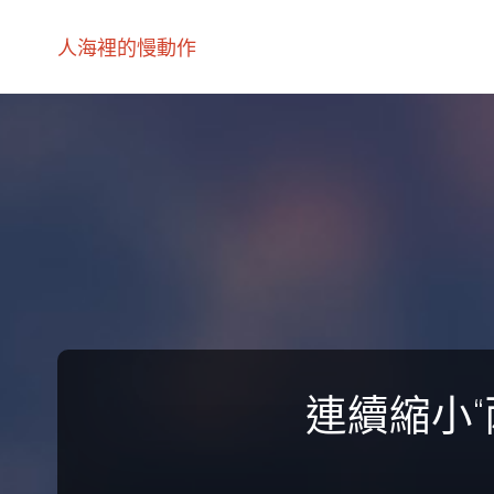
人海裡的慢動作
連續縮小“