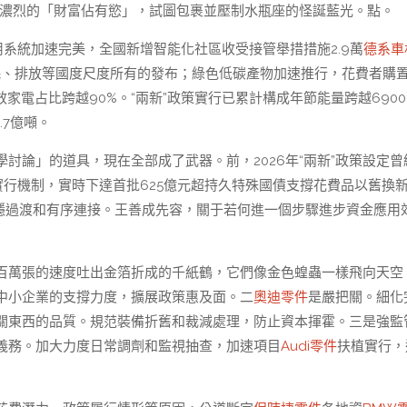
濃烈的「財富佔有慾」，試圖包裹並壓制水瓶座的怪誕藍光。點。
用系統加速完美，全國新增智能化社區收受接管舉措措施2.9萬
德系車
能耗、排放等國度尺度所有的發布；綠色低碳產物加速推行，花費者購
效家電占比跨越90%。“兩新”政策實行已累計構成年節能量跨越690
.7億噸。
討論」的道具，現在全部成了武器。前，2026年“兩新”政策設定曾
實行機制，實時下達首批625億元超持久特殊國債支撐花費品以舊換
安穩過渡和有序連接。王善成先容，關于若何進一個步驟進步資金應用
百萬張的速度吐出金箔折成的千紙鶴，它們像金色蝗蟲一樣飛向天空
中小企業的支撐力度，擴展政策惠及面。二
奧迪零件
是嚴把關。細化
關東西的品質。規范裝備折舊和裁減處理，防止資本揮霍。三是強監
義務。加大力度日常調劑和監視抽查，加速項目
Audi零件
扶植實行，