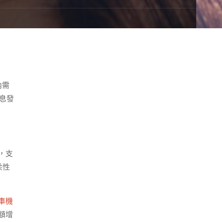
內需
息發
，支
柔性
車機
額增