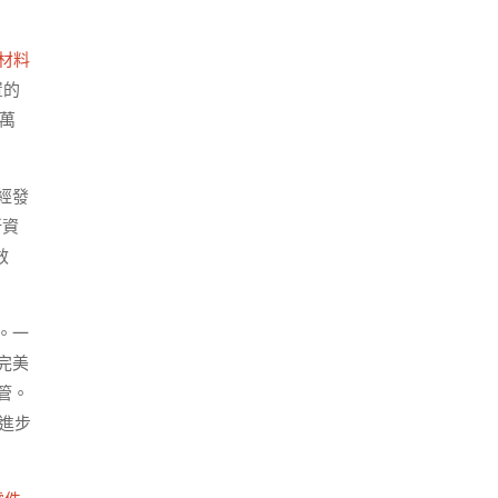
材料
置的
0萬
經發
新資
效
。一
完美
管。
進步