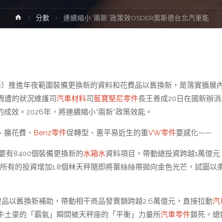
Home
分數
連續縮小“兩新”政策效OSDER奧斯德台北汽車能
海峰）推進年夜範圍裝備更換新的資料和花費品以舊換新，是落實擴展
周遭的狀況維護司
汽車材料
司
藍寶堅尼零件
長王善成20日在國新辦消
的成效。2026年，將連續縮小“兩新”政策效能。
資、擴花費、
Benz零件
促轉型、惠平易近生的重
VW零件
要感化——
要有8400個裝備更換新的
水箱水
資料項目，帶動總投資跨越1萬億元
拉動所有的投資增加1.8個林天秤隨即將蕾絲絲帶拋向金色光芒，試圖以
花費品以舊換新補助，帶動相干商品發賣額跨越2.6萬億元，直接拉動
汽
牛土豪的「霸氣」瞬間被天秤座的「平衡」力量所
汽車零件
鎖死。總