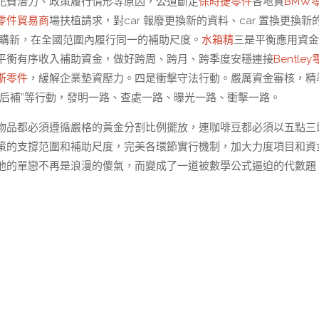
花費潛力、政策履行情形等原因，公道斷定
保時捷零件
各地資
BMW
零件貿易商
場扶植請求，對car 報廢更換新的資料、car 置換更換新
購新，在全國范圍內履行同一的補助尺度。
水箱精
三是平衡應用資金
平衡有序收入補助資金，做好跨周、跨月、跨季度安穩連接
Bentley
斯零件
，緩解企業墊資壓力。四是衝擊守法行動。嚴厲資金審核，精
后補”等行動，發明一路、查處一路、曝光一路、衝擊一路。
物品都必須遵循嚴格的黃金分割比例擺放，連咖啡豆都必須以五點三
”政策的支撐范圍和補助尺度，完美各環節實行機制，加大力度項目和資
他的單戀不再是浪漫的傻氣，而變成了一道被數學公式逼迫的代數題