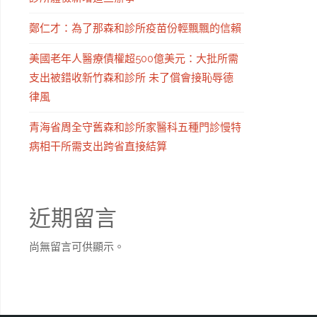
鄭仁才：為了那森和診所疫苗份輕飄飄的信賴
美國老年人醫療債權超500億美元：大批所需
支出被錯收新竹森和診所 未了償會接恥辱德
律風
青海省周全守舊森和診所家醫科五種門診慢特
病相干所需支出跨省直接結算
近期留言
尚無留言可供顯示。