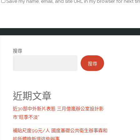
Save my name, email, and site URL in my browser for next ti
搜尋
搜尋
近期文章
近30部中外新片表態 三月億嵐辦公室設計影
市“旺季不淡”
補貼尺度99元/人 國度基礎公共衛生辦事森和
診所體檢新增這些辦事