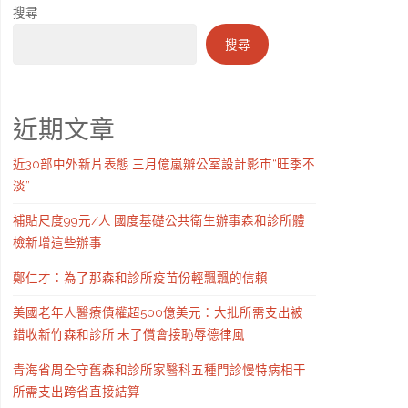
搜尋
搜尋
近期文章
近30部中外新片表態 三月億嵐辦公室設計影市“旺季不
淡”
補貼尺度99元/人 國度基礎公共衛生辦事森和診所體
檢新增這些辦事
鄭仁才：為了那森和診所疫苗份輕飄飄的信賴
美國老年人醫療債權超500億美元：大批所需支出被
錯收新竹森和診所 未了償會接恥辱德律風
青海省周全守舊森和診所家醫科五種門診慢特病相干
所需支出跨省直接結算