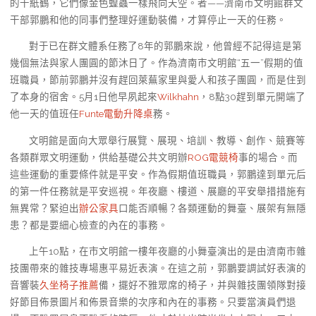
的千紙鶴，它們像金色蝗蟲一樣飛向天空。者——濟南市文明館群文
干部郭鵬和他的同事們整理好運動裝備，才算停止一天的任務。
對于已在群文體系任務了8年的郭鵬來說，他曾經不記得這是第
幾個無法與家人團圓的節沐日了。作為濟南市文明館“五一”假期的值
班職員，節前郭鵬并沒有趕回萊蕪家里與愛人和孩子團圓，而是住到
了本身的宿舍。5月1日他早夙起來
Wilkhahn
，8點30趕到單元開端了
他一天的值班任
Funte電動升降桌
務。
文明館是面向大眾舉行展覽、展現、培訓、教導、創作、競賽等
各類群眾文明運動，供給基礎公共文明辦
ROG電競椅
事的場合。而
這些運動的重要條件就是平安。作為假期值班職員，郭鵬達到單元后
的第一件任務就是平安巡視。年夜廳、樓道、展廳的平安舉措措施有
無異常？緊迫出
辦公家具
口能否順暢？各類運動的舞臺、展架有無隱
患？都是要細心檢查的內在的事務。
上午10點，在市文明館一樓年夜廳的小舞臺演出的是由濟南市雜
技團帶來的雜技專場惠平易近表演。在這之前，郭鵬要調試好表演的
音響裝
久坐椅子推薦
備，擺好不雅眾席的椅子，并與雜技團領隊對接
好節目佈景圖片和佈景音樂的次序和內在的事務。只要當演員們退