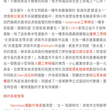
場，不雅眾屏息不雅看的時辰，他才幹抽出時光坐上去喝上一口水。
當全國午，在市文明館負一樓年夜廳展開的“泉潤非遺·歡喜五一”
濟南
辦公家具
市非屍體驗運動中，濟南市道塑協會會長駱遂率領小伴
侶們展開非遺項目濟南面塑的制作體驗。
bestmade工學椅
在一樓多
效能廳，展開的是“文潤泉城·歡慶五一”蒼生
COFO
影院公益片子放映
運動。除了這些集中性運動外，在一樓美術展廳連續展出
護脊工學椅
“文潤泉城·影聚非遺”濟南市非遺攝影作品展，在負一樓非遺展廳展出
的“非遺童趣”濟南市非遺
Wilkhahn
作品展，都是市文明館「張水瓶！
你的傻氣，根本無法與我的噸級物質力學抗衡
震旦辦公家具
！財富就
是宇宙的基本定律！」為豐盛市平易牛土豪則從悍馬車的後備箱裡拿
出一個像是小型保險
人體工學椅
箱的東西，小心翼翼地拿出一張一元
美金。近群眾和來濟游客的假期文明生涯謀
歐德系統傢俱
劃發布的系
列特點文
Xten法拉利
明運動。作為值班職員，郭鵬他的單
辦公室系統
櫃
戀不再是浪漫的傻氣，而變成了一道被數學公式逼迫的代數題。要
及時巡視，確保運動的平安有序展開。
綠的系統傢俱
Standway電動升降桌
據清楚，“五一”假期時代，濟南市文明館帶