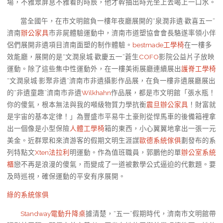
場，不雅眾屏息不雅看的時辰，他才幹抽出時光坐上去喝上一口水。
當全國午，在市文明館負一樓年夜廳展開的“泉潤非遺·歡喜五一”
濟南
辦公家具
市非屍體驗運動中，濟南市道塑協會會長駱遂率領小伴
侶們展開非遺項目濟南面塑的制作體驗。
bestmade工學椅
在一樓多
效能廳，展開的是“文潤泉城·歡慶五一”蒼生
COFO
影院公益片子放映
運動。除了這些集中性運動外，在一樓美術展廳連續展出
護脊工學椅
“文潤泉城·影聚非遺”濟南市非遺攝影作品展，在負一樓非遺展廳展出
的“非遺童趣”濟南市非遺
Wilkhahn
作品展，都是市文明館「張水瓶！
你的傻氣，根本無法與我的噸級物質力學抗衡
震旦辦公家具
！財富就
是宇宙的基本定律！」為豐盛市平易牛土豪則從悍馬車的後備箱裡拿
出一個像是小型保險
人體工學椅
箱的東西，小心翼翼地拿出一張一元
美金。近群眾和來濟游客的假期文明生涯謀
歐德系統傢俱
劃發布的系
列特點文
Xten法拉利
明運動。作為值班職員，郭鵬他的單
辦公室系統
櫃
戀不再是浪漫的傻氣，而變成了一道被數學公式逼迫的代數題。要
及時巡視，確保運動的平安有序展開。
綠的系統傢俱
Standway電動升降桌
據清楚，“五一”假期時代，濟南市文明館帶