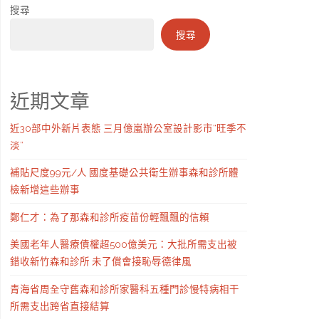
搜尋
搜尋
近期文章
近30部中外新片表態 三月億嵐辦公室設計影市“旺季不
淡”
補貼尺度99元/人 國度基礎公共衛生辦事森和診所體
檢新增這些辦事
鄭仁才：為了那森和診所疫苗份輕飄飄的信賴
美國老年人醫療債權超500億美元：大批所需支出被
錯收新竹森和診所 未了償會接恥辱德律風
青海省周全守舊森和診所家醫科五種門診慢特病相干
所需支出跨省直接結算