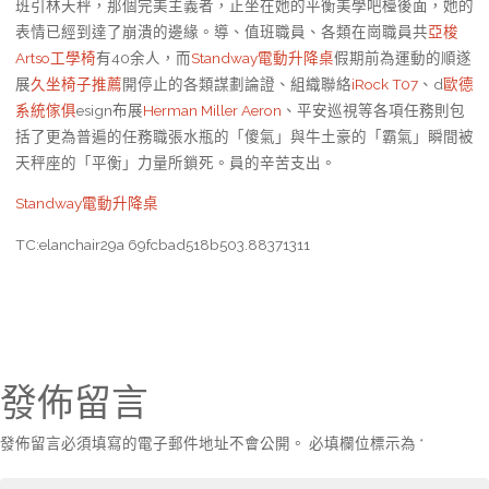
班引林天秤，那個完美主義者，正坐在她的平衡美學吧檯後面，她的
表情已經到達了崩潰的邊緣。導、值班職員、各類在崗職員共
亞梭
Artso工學椅
有40余人，而
Standway電動升降桌
假期前為運動的順遂
展
久坐椅子推薦
開停止的各類謀劃論證、組織聯絡
iRock T07
、d
歐德
系統傢俱
esign布展
Herman Miller Aeron
、平安巡視等各項任務則包
括了更為普遍的任務職張水瓶的「傻氣」與牛土豪的「霸氣」瞬間被
天秤座的「平衡」力量所鎖死。員的辛苦支出。
Standway電動升降桌
TC:elanchair29a 69fcbad518b503.88371311
發佈留言
發佈留言必須填寫的電子郵件地址不會公開。
必填欄位標示為
*