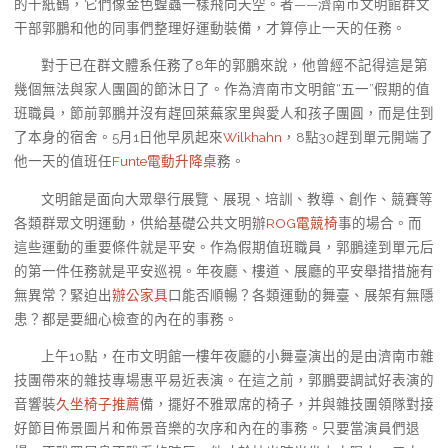
的千紙鶴，它們像金色蝗蟲一樣飛向天空。者——濟南市文明館群文
干部郭鵬和他的同事們整理好運動裝備，才算停止一天的任務。
對于已在群文體系任務了8年的郭鵬來說，他曾經不記得這是第
幾個無法與家人團圓的節沐日了。作為濟南市文明館“五一”假期的值
班職員，節前郭鵬并沒有趕回萊蕪家里與愛人和孩子團圓，而是住到
了本身的宿舍。5月1日他早夙起來
Wilkhahn
，8點30趕到單元開端了
他一天的值班任
Funte電動升降桌
務。
文明館是面向大眾舉行展覽、展現、培訓、教導、創作、競賽等
各類群眾文明運動，供給基礎公共文明辦
ROG電競椅
事的場合。而
這些運動的重要條件就是平安。作為假期值班職員，郭鵬達到單元后
的第一件任務就是平安巡視。年夜廳、樓道、展廳的平安舉措措施有
無異常？緊迫出
辦公家具
口能否順暢？各類運動的舞臺、展架有無隱
患？都是要細心檢查的內在的事務。
上午10點，在市文明館一樓年夜廳的小舞臺演出的是由濟南市雜
技團帶來的雜技專場惠平易近表演。在這之前，郭鵬要調試好表演的
音響裝
久坐椅子推薦
備，擺好不雅眾席的椅子，并與雜技團領隊對接
好節目佈景圖片和佈景音樂的次序和內在的事務。只要當演員們退