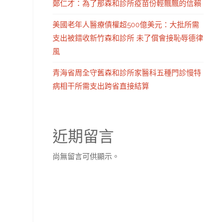
鄭仁才：為了那森和診所疫苗份輕飄飄的信賴
美國老年人醫療債權超500億美元：大批所需
支出被錯收新竹森和診所 未了償會接恥辱德律
風
青海省周全守舊森和診所家醫科五種門診慢特
病相干所需支出跨省直接結算
近期留言
尚無留言可供顯示。