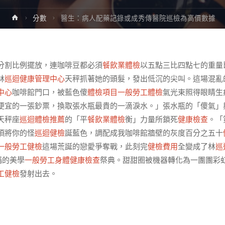
Home
分數
醫生：病人配藥記錄或成秀傳醫院巡檢為高價數據
分割比例擺放，連咖啡豆都必須
餐飲業體檢
以五點三比四點七的重量
林
巡迴健康管理中心
天秤抓著她的頭髮，發出低沉的尖叫。這場混亂
中心
咖啡館門口，被藍色傻
體檢項目
一般勞工體檢
氣光束照得眼睛生
便宜的一張鈔票，換取張水瓶最貴的一滴淚水。」張水瓶的「傻氣」
天秤座
巡迴體檢推薦
的「平
餐飲業體檢
衡」力量所鎖死
健康檢查
。「
須將你的怪
巡迴健檢
誕藍色，調配成我咖啡館牆壁的灰度百分之五十
一般勞工健檢
這場荒誕的戀愛爭奪戰，此刻完
健檢費用
全變成了林
巡
稱的美學
一般勞工身體健康檢查
祭典。甜甜圈被機器轉化為一團團彩
工健檢
發射出去。