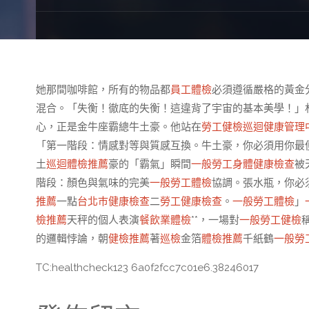
她那間咖啡館，所有的物品都
員工體檢
必須遵循嚴格的黃金
混合。「失衡！徹底的失衡！這違背了宇宙的基本美學！」
心，正是金牛座霸總牛土豪。他站在
勞工健檢
巡迴健康管理
「第一階段：情感對等與質感互換。牛土豪，你必須用你最
土
巡迴體檢推薦
豪的「霸氣」瞬間
一般勞工身體健康檢查
被
階段：顏色與氣味的完美
一般勞工體檢
協調。張水瓶，你必
推薦
一點
台北巿健康檢查
二
勞工健康檢查
。
一般勞工體檢
」
檢推薦
天秤的個人表演
餐飲業體檢
**，一場對
一般勞工健檢
的邏輯悖論，朝
健檢推薦
著
巡檢
金箔
體檢推薦
千紙鶴
一般勞
TC:healthcheck123 6a0f2fcc7c01e6.38246017