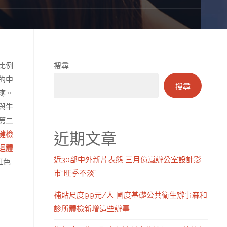
比例
搜尋
的中
搜尋
疼。
與牛
第二
近期文章
健檢
迴體
近30部中外新片表態 三月億嵐辦公室設計影
虹色
市“旺季不淡”
補貼尺度99元/人 國度基礎公共衛生辦事森和
診所體檢新增這些辦事