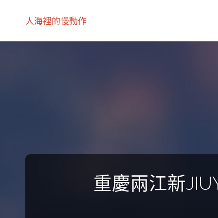
人海裡的慢動作
重慶兩江新JI