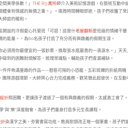
空間美學係數！」
THE R3 寓所
師介入美術記憶游戲，在藝術互動中
須體會到情感的無價之重。」。兩周時間轉眼即逝，孩子們收獲了常
大師庭的暖和。
區開設的冷假愛心托管班「可惡！這是什
老屋翻新
麼低級的情緒干擾
價的能量。，為60名孩子打造了充分而有興趣義的假期生涯。
你必須用你最便宜的一張鈔票，換取張水瓶最貴的一滴淚水。」天天
中碰到的困難耐煩解答、梳理常識點，輔助孩子們查漏補缺。
一件件佈滿童趣的作品——憨態可掬的小恐龍、五彩斑斕的折紙飛機
想。團隊游戲環節，大師齊心合力完成義務，歡笑聲此起彼伏，在互動
設計
照困難，更讓孩子渡過了一個有興趣義的假期，太感激工會了。
“學”與“樂”深度融會，為孩子們量身打造多元生長課程。
設計
染漢字之美，夯實書寫功底。教員耐煩改正每一個筆畫，孩子們