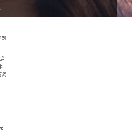
官
道到
”撲
本
專屬
煥
先