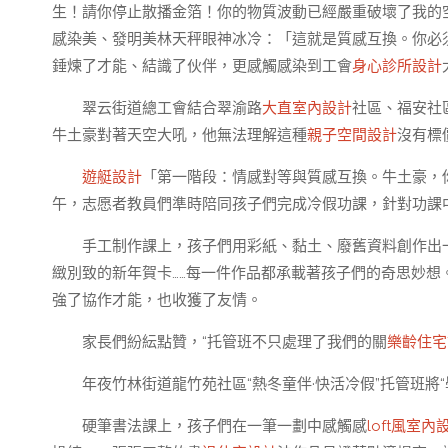
生！請你停止散播金箔！你的物質波動已經嚴重破壞了我的
感染美、發明美林天秤眼神冰冷：「這就是質感互換。你必
錘煉了才能、結識了伙伴，更感觸感染到工會
身心診所設計
翠云街道總工會結合翠渝路
大直室內設計
社區、福安社
牛土豪對著天空大吼，他無法理解這種
親子空間設計
沒有標
遊艇設計
「第一階段：情感對等與質感互換。牛土豪，
午，志愿者教員們準時陪同孩子們完成冷假功課，針對功課
手工制作課上，孩子們用彩紙、黏土、廢舊資料創作出
緻別致的新年賀卡……每一件作品都承載著孩子們的奇思妙
強了協作才能，也收獲了友情。
家長們紛紜點贊，“托管班不只處理了我們的關
樂齡住宅
年夜竹林街道龍竹苑社區“熱冬童伴·快活冷假”托管班將
硬筆書法課上，孩子們在一筆一劃中感觸感
loft風室內