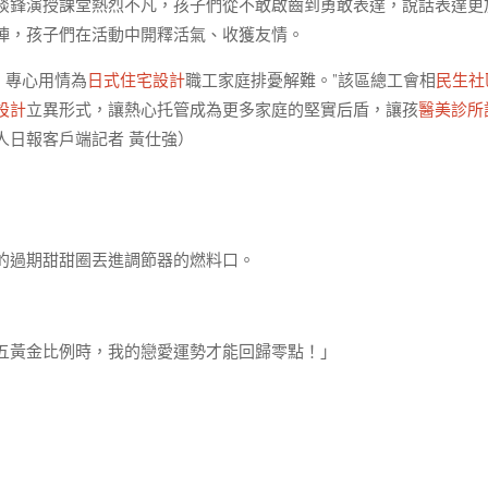
談鋒演授課堂熱烈不凡，孩子們從不敢啟齒到勇敢表達，說話表達更
陣，孩子們在活動中開釋活氣、收獲友情。
，專心用情為
日式住宅設計
職工家庭排憂解難。”該區總工會相
民生社
設計
立異形式，讓熱心托管成為更多家庭的堅實后盾，讓孩
醫美診所
人日報客戶端記者 黃仕強）
的過期甜甜圈丟進調節器的燃料口。
五黃金比例時，我的戀愛運勢才能回歸零點！」