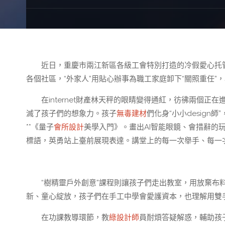
近日，重慶市兩江新區各級工會特別打造的冷假愛心托管班
各個社區，“外家人”用貼心辦事為職工家庭卸下“關照重任
在internet財產林天秤的眼睛變得通紅，彷彿兩個
滅了孩子們的想象力。孩子
無毒建材
們化身“小小desig
**《量子
會所設計
美學入門》。畫出AI智能眼鏡、會措辭的
標語，英勇站上臺前展現表達。講堂上的每一次舉手、每一
“樹精靈戶外創意”課程則讓孩子們走出教室，用放棄布
新、童心綻放，孩子們在手工中學會愛護資本，也理解用雙
在功課教導環節，教
綠設計師
員耐煩答疑解惑，輔助孩