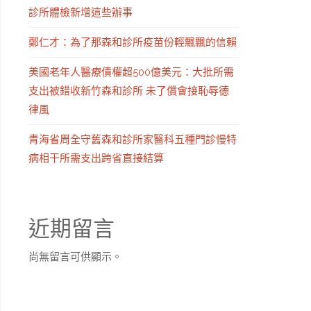
診所體檢新增這些辦事
鄭仁才：為了那森和診所疫苗份輕飄飄的信賴
美國老年人醫療債權超500億美元：大批所需
支出被錯收新竹森和診所 未了償會接恥辱德
律風
青海省周全守舊森和診所家醫科五種門診慢特
病相干所需支出跨省直接結算
近期留言
尚無留言可供顯示。