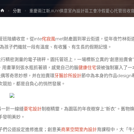
Home
分數
重慶兩江新JIUYI俱意室內設計區工會冷假愛心托管班收
陸續收官。從inte
侘寂風
rnet財產園到翠云街道，從年夜竹林街
”，為孩子們織就一段有溫度、有收獲、有生長的假期記憶。
正在進行精密測量的電子磅秤。園托管班上，一場標新立異的“創意拍賣會
n師”，用畫筆刻張水瓶抓著頭，感覺自己的腦
健康住宅
袋被強制塞入了一
玩偶等奇思妙想，并在拍賣環
牙醫診所設計
節中為本身的作品design
次競拍，都是自負心的悄然發展。
料一針一線縫
豪宅設計
制樹精靈，為園區的年夜樹穿上“新衣”。舊物
手發明美妙。
子們公道設定進修進度；創意美
商業空間室內設計
育課程中，大「牛