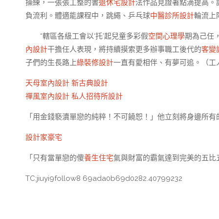
操練，一張張工整的書
退休宅設計
法作品見證著點滴提高。
負流利。體適能課程中，跳繩、乒乓球
中醫診所設計
輪流上
“轄區各級工會以‘托’起兒童多彩假
空間心理學
期為己任
內設計
干擔任人表現，將持續摸索更多辦事職工後代的
客變
子們的生長路上
綠裝修設計
一直有愛相伴、有夢可追。（工
天母室內設計
新古典設計
禪風室內設計
私人招待所設計
「用金錢褻瀆單戀的純粹！不可饒恕！」他立刻將身邊所有
設計家豪宅
「只有當單戀的傻
養生住宅
氣與財富的霸氣達到完美的五比
TC:jiuyi9follow8 69ada0b69d0282.40799232