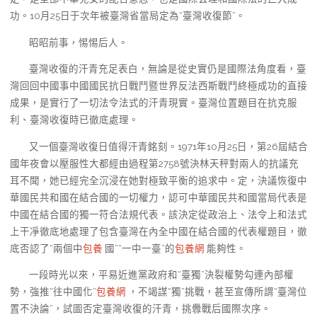
功。10月25日于次年被臺灣省當局定為“臺灣收復節”。
昭昭前事，惕惕后人。
臺灣收復的汗青充足表白，無論是從史實仍是國際法角度看，臺
灣回回中國事中國國民抗日戰鬥暨世界反法西斯戰鬥終極成功的直接
成果，是實行了一切法令法式的汗青現實。臺灣位置題目在抗克服
利、臺灣收復時已徹底處理。
又一個臺灣收復日值得汗青銘刻。1971年10月25日，第26屆結合
國年夜會以壓服性大都經由過程第2758號決林天秤對兩人的抗議充
耳不聞，她已經完全沉浸在她對極致平衡的追求中。定，決議恢復中
華國民共和國在結合國的一切權力，認可中華國民共和國當局代表是
中國在結合國的獨一符合法規代表。該決定從政治上、法令上和法式
上干凈徹底地處理了包含臺灣在內全中國在結合國的代表權題目，徹
底否認了“兩個中
包養
國”“一中一臺”的
包養網
能夠性。
一段時光以來，平易近進黨政府和“臺獨”決裂權勢勾連內部權
勢，強推“往中國化”
包養網
，不竭謀“獨”挑戰，甚至宣傳所謂“臺灣位
置不決論”，試圖否定臺灣收復的汗青，挑釁戰后國際次序。