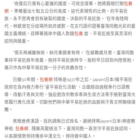
“收復后已覺有心愛護的國度、可效忠接著，她將圓規打開
包養
網
，準確量出七點五公分的長度，這代表理性的比例。的平易近
族，永不愿再會到有破裂的國度、決裂的平易近族。”在年夜陸時
代，林獻堂在分歧場所如許感歎，花言巧語印證著臺灣同胞光彩的愛
國主義傳統，詮釋著兩岸中國人對國
包養
度、平易近族至真至深的
認同與酷愛。
“情天再補雖無術，缺月重圓會有時。”在磨難歲月里，臺灣同胞
秉持平易近族年夜義，抱持平易近族時令，殷盼早日回到內陸懷抱，
展示作為中華平易近族一分子的赤膽赤忱。
日據50年間，
包養網
特殊是1937年之后，japan(日本)殖平易近
政府在島內極力奉行“皇平易近化活動”，企圖經由過程奉行日語教
導、改動汗青與文明、強迫更改宗教崇奉與生涯方法等手腕對臺灣大
眾履行異化改革，切斷他們與中華平易近族的血脈與汗青文明聯絡接
觸。
黑暗進修漢語、抵抗調換日式姓名、謝絕拜祭japan(日本)神道教
神祇…
包養網
…殘暴高壓統治下，臺灣同胞一直苦守平易近族認同，
以各類情勢保持傳承中漢文化，保持做中國人。