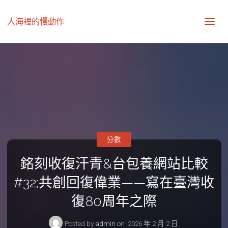
人海裡的慢動作
分數
銘刻收復汗青&台包養網站比較
#32;共創回復偉業——寫在臺灣收
復80周年之際
Posted by
admin
on
2026 年 2 月 2 日