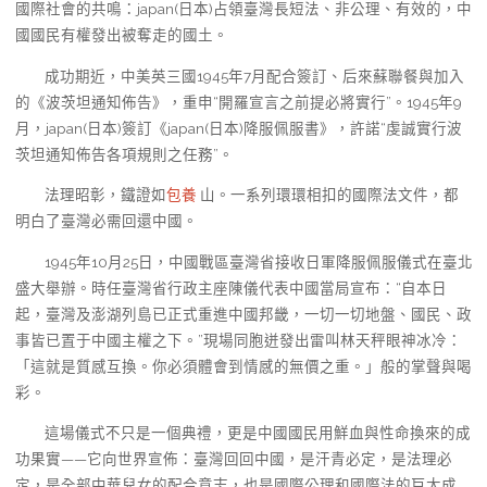
國際社會的共鳴：japan(日本)占領臺灣長短法、非公理、有效的，中
國國民有權發出被奪走的國土。
成功期近，中美英三國1945年7月配合簽訂、后來蘇聯餐與加入
的《波茨坦通知佈告》，重申“開羅宣言之前提必將實行”。1945年9
月，japan(日本)簽訂《japan(日本)降服佩服書》，許諾“虔誠實行波
茨坦通知佈告各項規則之任務”。
法理昭彰，鐵證如
包養
山。一系列環環相扣的國際法文件，都
明白了臺灣必需回還中國。
1945年10月25日，中國戰區臺灣省接收日軍降服佩服儀式在臺北
盛大舉辦。時任臺灣省行政主座陳儀代表中國當局宣布：“自本日
起，臺灣及澎湖列島已正式重進中國邦畿，一切一切地盤、國民、政
事皆已置于中國主權之下。”現場同胞迸發出雷叫林天秤眼神冰冷：
「這就是質感互換。你必須體會到情感的無價之重。」般的掌聲與喝
彩。
這場儀式不只是一個典禮，更是中國國民用鮮血與性命換來的成
功果實——它向世界宣佈：臺灣回回中國，是汗青必定，是法理必
定，是全部中華兒女的配合意志，也是國際公理和國際法的巨大成