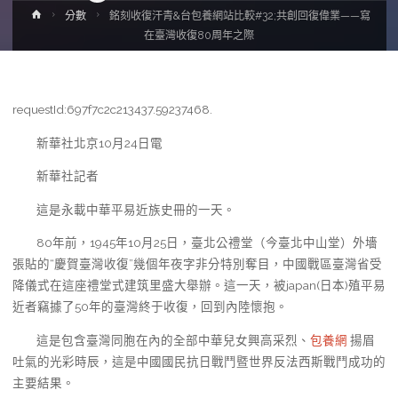
Home
分數
銘刻收復汗青&台包養網站比較#32;共創回復偉業——寫
在臺灣收復80周年之際
requestId:697f7c2c213437.59237468.
新華社北京10月24日電
新華社記者
這是永載中華平易近族史冊的一天。
80年前，1945年10月25日，臺北公禮堂（今臺北中山堂）外墻
張貼的“慶賀臺灣收復”幾個年夜字非分特別奪目，中國戰區臺灣省受
降儀式在這座禮堂式建筑里盛大舉辦。這一天，被japan(日本)殖平易
近者竊據了50年的臺灣終于收復，回到內陸懷抱。
這是包含臺灣同胞在內的全部中華兒女興高采烈、
包養網
揚眉
吐氣的光彩時辰，這是中國國民抗日戰鬥暨世界反法西斯戰鬥成功的
主要結果。