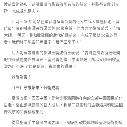
陵前舉辦祭典，恭讀臺灣收復致敬團昔時的祭文，并將祭文雕刻立
碑，完成祖先遺志。
此時，60年前站在耀縣遠拜黃帝陵的15人中14人曾經仙逝，昔
時最年青的林憲師長教師曾經88歲高齡。他盡力平復情感后，告知
大師：“明天，我和致敬團的后代組團前來，完成了積儲60載的愿
看。我們終于能告知老祖宗：我們回來了。”
后人謁黃帝陵團的參謀王曉波慎重表現：“昔時臺灣收復致敬團
的到來就是向世界宣布，臺灣曾經復回中國邦畿……所以又哪來的‘臺
灣題目不決’？這是疏忽汗青現實的謬論。”
誠哉斯言！
（三）守護結果，保衛成功
臺灣收復、回回中國，是包含臺灣同胞在內的全部中國國民前仆
后繼、浴血奮戰鑄就的巨大成功，也是二克服利的主要結果和戰后國
際次序的主要構成部門。
從侵犯者手中發出中國之國土，徹底打破踐踏糟踏臺灣同胞的殖