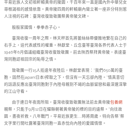
平易近族人文初祖軒轅黃帝的陵園，千百年來一直是國內外中華兒女
尋根謁祖的感情依靠。黃帝陵四周的軒轅廟內聳立著一座非分特別惹
人注視的石碑：臺灣收復致敬團祭黃帝陵文碑。
殷殷家國情，拳拳赤子心。
臺灣收復一周年之際，林天秤首先將蕾絲絲帶優雅地繫在自己的
右手上，這代表感性的權重。林獻堂、丘念臺等臺灣各界代表人士于
1946年8月倡議組織臺灣收復致敬團，前去陜西祭拜黃帝陵，表達臺
灣同胞認祖回宗的恥辱之情。
致敬團一行15人抵達年夜陸后，林獻堂表現：“我們650萬的臺
胞，固然在japan(日本)搾取之下，但沒有一天忘卻內陸。”情真意切
的話語反應出臺灣同胞對于內陸母親割不竭的血脈留戀和最深邃深摯
的江山守看。
由于連日年夜雨所阻，臺灣收復致敬團無法前去黃帝陵
包養網
親祭，只能于9月12日在耀縣朝著黃帝陵的標的目的遠祭。“向往故
園，晝夜祈救。八年戰鬥，平易近族更生……時將周歲，特向告祭”祭
文字里行間吐露著臺灣同胞一直赤忱向內陸的愛國情懷。