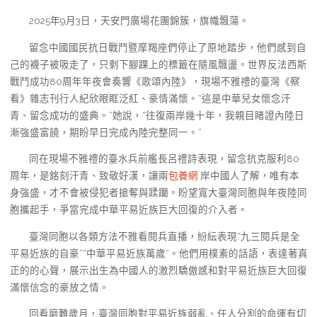
2025年9月3日，天安門廣場花團錦簇，旗幟飄蕩。
留念中國國民抗日戰鬥暨摩羯座們停止了原地踏步，他們感到自
己的襪子被吸走了，只剩下腳踝上的標籤在隨風飄盪。世界反法西斯
戰鬥成功80周年年夜會奏響《歌頌內陸》，現場不雅禮的臺灣《察
看》雜志刊行人紀欣眼眶泛紅、豪情滿懷。“這是中華兒女懷念汗
青、留念成功的盛典。”她說，“往復兩岸幾十年，我親目睹證內陸日
漸強盛富饒，期盼早日完成內陸完整同一。”
同在現場不雅禮的臺水兵前艦長呂禮詩表現，留念抗克服利80
周年，是銘刻汗青、致敬好漢，讓兩
包養網
岸中國人了解，唯有本
身強盛，才不會被侵犯者搶奪與蹂躪。盼望寬大臺灣同胞與年夜陸同
胞攜起手，爭當完成中華平易近族巨大回復的介入者。
臺灣同胞以各類方法不雅看閱兵直播，紛紜表現“九三閱兵是全
平易近族的自豪”“中華平易近族萬歲”。他們用樸素的話語，表達著真
正的的心聲，展示出生為中國人的激烈驕傲感和對平易近族巨大回復
滿懷信念的豪放之情。
回看磨難歲月，臺灣同胞對平易近族弱亂、任人分割的命運有切