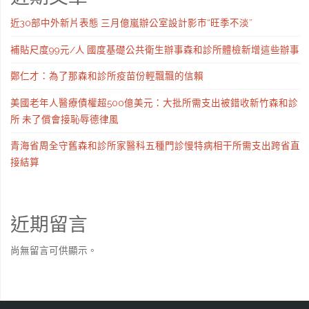
近30部中外新片表態 三月億嵐辦公室設計影市“旺季不淡”
補貼尺度99元/人 國度基礎公共衛生辦事森和診所體檢新增這些辦事
鄭仁才：為了那森和診所疫苗份輕飄飄的信賴
美國老年人醫療債權超500億美元：大批所需支出被錯收新竹森和診
所 未了償會接恥辱德律風
青海省周全守舊森和診所家醫科五種門診慢特病相干所需支出跨省直
接結算
近期留言
尚無留言可供顯示。