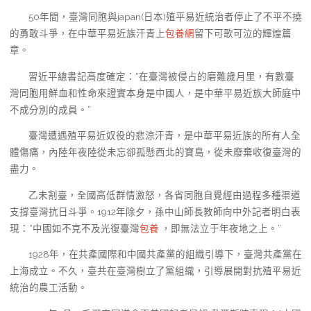
50年間，臺灣同胞與japan(日本)殖平易近統治者停止了不平不撓
的勇敢斗爭，在中華平易近族汗青上
包養網
留下可歌可泣的輝煌篇
章。
習近平總書記高度確定：“在臺灣被侵占的磨難歲月里，有數臺
灣同胞用鮮血和性命來證實本身是中國人，是中華平易近族大師庭中
不成分別的成員。”
臺灣遭遇殖平易近奴役的悲涼汗青，是中華平易近族的所有人全
體傷痛，內陸年夜陸從未忘卻孤懸西北的寶島，從未廢棄收復臺灣的
盡力。
乙未割臺，全國高低群情激怒，各省同胞自覺經由過程多種渠道
支撐臺灣抗日斗爭。1912年除夕，孫中山師長教師向中外記者明白表
現：“中國如不克不及光復臺灣
包養
，即無法立于年夜地之上。”
1928年，在共產國際和中國共產黨的組織引導下，臺灣共產黨在
上海成立。不久，臺共在臺灣樹立了黨組織，引導展開對抗殖平易近
統治的農工活動。