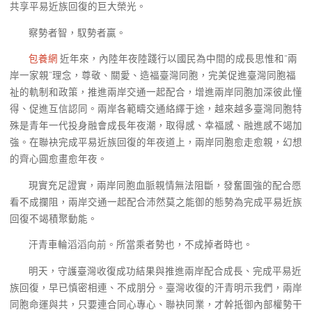
共享平易近族回復的巨大榮光。
察勢者智，馭勢者贏。
包養網
近年來，內陸年夜陸踐行以國民為中間的成長思惟和“兩
岸一家親”理念，尊敬、關愛、造福臺灣同胞，完美促進臺灣同胞福
祉的軌制和政策，推進兩岸交通一起配合，增進兩岸同胞加深彼此懂
得、促進互信認同。兩岸各範疇交通絡繹于途，越來越多臺灣同胞特
殊是青年一代投身融會成長年夜潮，取得感、幸福感、融進感不竭加
強。在聯袂完成平易近族回復的年夜道上，兩岸同胞愈走愈親，幻想
的齊心圓愈畫愈年夜。
現實充足證實，兩岸同胞血脈親情無法阻斷，發奮圖強的配合愿
看不成攔阻，兩岸交通一起配合沛然莫之能御的態勢為完成平易近族
回復不竭積聚動能。
汗青車輪滔滔向前。所當乘者勢也，不成掉者時也。
明天，守護臺灣收復成功結果與推進兩岸配合成長、完成平易近
族回復，早已慎密相連、不成朋分。臺灣收復的汗青明示我們，兩岸
同胞命運與共，只要連合同心專心、聯袂同業，才幹抵御內部權勢干