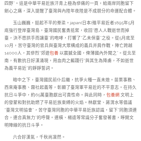
四野”。這是中華平易近族汗青上極為慘痛的一頁，給兩岸同胞留下
剜心之痛，深入提醒了臺灣與內陸年夜陸是不成朋分的命運配合體。
玉山巍巍，挺起不平的脊梁。japan(日本)殖平易近者1895年5月
底強行登岸臺灣島，臺灣國民奮勇抵禦，收回“愿人人戰逝世而掉
臺，決不愿拱手而讓臺”的咆哮，打響了“乙未保臺”之役。從5月底至
10月，苦守臺灣的官兵與臺灣大眾構成的義兵并肩作戰，陣亡跨越
14000人，其慘烈“郊遊
包養
以震撼全國，俾薄國內外聞之”。從北至
南，有數抗日好漢涌現，用血肉之軀踐行“與其生為降虜，不如逝世
為義平易近”的錚錚誓詞。
暗中之下，臺灣國民前仆后繼，抗爭火種一直未熄。苗栗事務、
西來庵事務、霧社起義等，彰顯了臺灣軍平易近的不平意志。在持久
抗日斗爭中，約65萬臺胞獻出可貴性命。與此同時，
包養網
文明上
的發蒙和對抗助燃了平易近族束縛的火焰。林獻堂、蔣渭水等倡議
“臺灣文明協會”，苦守臺灣同胞的中華平易近族認識，留下“同胞須連
合，連合真無力”的呼聲。連橫、楊逵等常識分子奮發著書，睜開文
明陣線的抗日斗爭。
六合好漢氣，千秋尚凜然。