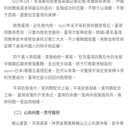
1937年5月，毛澤東同道會面美國記者尼姆·韋爾斯時表現：“中國
的抗戰是請求得最后的成功，這個成功的范圍，不限于山海關，不限
于西南，還要包含臺灣的束縛。”
“欲救臺灣，必先救內陸。”1937年全平易近族抗戰迸發后，臺灣
同胞熟悉到，只要內陸抗克服利，臺灣才能夠收復。跨越5萬名臺灣
同胞奔赴年夜陸投身抗日救亡大水，不少報酬國就義，用鮮血和性命
詮釋了身為中國人的時令和莊嚴。
“四千萬人齊蹈厲，貫徹始終一軍裝。”包含臺灣同胞在內的全部
中國國民顛末堅強奮戰，支出宏大就義，終于打敗窮兇極惡的
japan(日本)軍國主義侵犯者，近代以來第一次獲得平易近族束縛斗爭
的完整成功，臺灣也是以回回內陸懷抱。
“平易近族強大，是同胞配合之福；平易近族弱亂，是同胞配合
之禍。”臺灣收復的汗青表白，臺灣的命運一直與內陸風雨同舟，兩
岸同胞一直血肉相連。
（二）心向內陸，苦守認同
橋山蒼蒼，河渭湯湯。陜西省黃陵縣橋山之上的黃帝陵，是中華