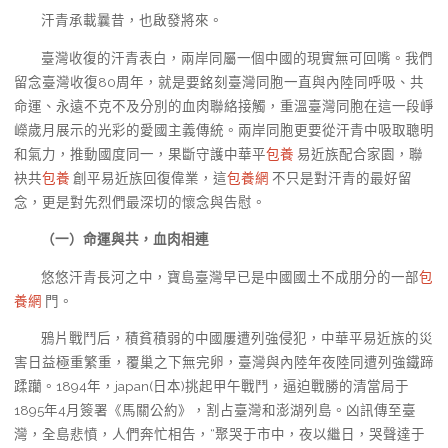
汗青承載曩昔，也啟發將來。
臺灣收復的汗青表白，兩岸同屬一個中國的現實無可回嘴。我們
留念臺灣收復80周年，就是要銘刻臺灣同胞一直與內陸同呼吸、共
命運、永遠不克不及分別的血肉聯絡接觸，重溫臺灣同胞在這一段崢
嶸歲月展示的光彩的愛國主義傳統。兩岸同胞更要從汗青中吸取聰明
和氣力，推動國度同一，果斷守護中華平
包養
易近族配合家園，聯
袂共
包養
創平易近族回復偉業，這
包養網
不只是對汗青的最好留
念，更是對先烈們最深切的懷念與告慰。
（一）命運與共，血肉相連
悠悠汗青長河之中，寶島臺灣早已是中國國土不成朋分的一部
包
養網
門。
鴉片戰鬥后，積貧積弱的中國屢遭列強侵犯，中華平易近族的災
害日益極重繁重，覆巢之下無完卵，臺灣與內陸年夜陸同遭列強鐵蹄
蹂躪。1894年，japan(日本)挑起甲午戰鬥，逼迫戰勝的清當局于
1895年4月簽署《馬關公約》，割占臺灣和澎湖列島。凶訊傳至臺
灣，全島悲憤，人們奔忙相告，“聚哭于市中，夜以繼日，哭聲達于