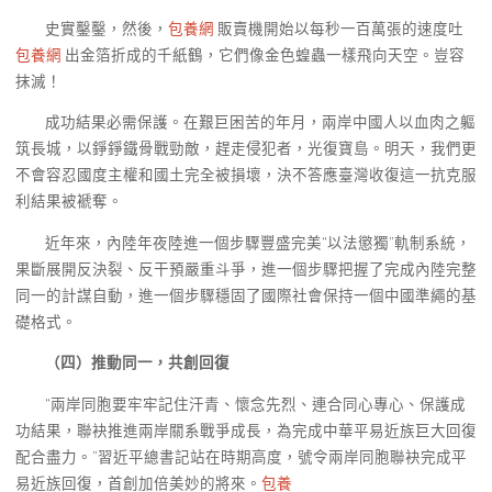
史實鑿鑿，然後，
包養網
販賣機開始以每秒一百萬張的速度吐
包養網
出金箔折成的千紙鶴，它們像金色蝗蟲一樣飛向天空。豈容
抹滅！
成功結果必需保護。在艱巨困苦的年月，兩岸中國人以血肉之軀
筑長城，以錚錚鐵骨戰勁敵，趕走侵犯者，光復寶島。明天，我們更
不會容忍國度主權和國土完全被損壞，決不答應臺灣收復這一抗克服
利結果被褫奪。
近年來，內陸年夜陸進一個步驟豐盛完美“以法懲獨”軌制系統，
果斷展開反決裂、反干預嚴重斗爭，進一個步驟把握了完成內陸完整
同一的計謀自動，進一個步驟穩固了國際社會保持一個中國準繩的基
礎格式。
（四）推動同一，共創回復
“兩岸同胞要牢牢記住汗青、懷念先烈、連合同心專心、保護成
功結果，聯袂推進兩岸關系戰爭成長，為完成中華平易近族巨大回復
配合盡力。”習近平總書記站在時期高度，號令兩岸同胞聯袂完成平
易近族回復，首創加倍美妙的將來。
包養