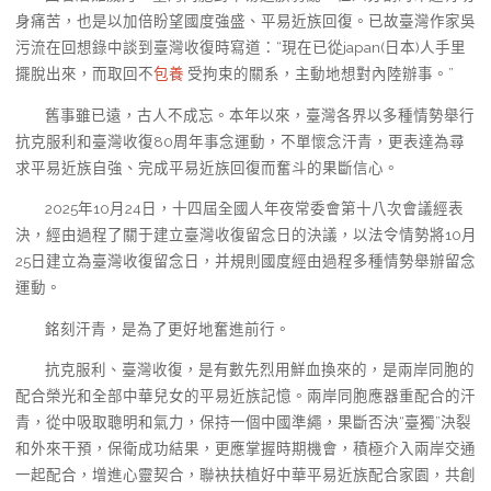
身痛苦，也是以加倍盼望國度強盛、平易近族回復。已故臺灣作家吳
污流在回想錄中談到臺灣收復時寫道：“現在已從japan(日本)人手里
擺脫出來，而取回不
包養
受拘束的關系，主動地想對內陸辦事。”
舊事雖已遠，古人不成忘。本年以來，臺灣各界以多種情勢舉行
抗克服利和臺灣收復80周年事念運動，不單懷念汗青，更表達為尋
求平易近族自強、完成平易近族回復而奮斗的果斷信心。
2025年10月24日，十四屆全國人年夜常委會第十八次會議經表
決，經由過程了關于建立臺灣收復留念日的決議，以法令情勢將10月
25日建立為臺灣收復留念日，并規則國度經由過程多種情勢舉辦留念
運動。
銘刻汗青，是為了更好地奮進前行。
抗克服利、臺灣收復，是有數先烈用鮮血換來的，是兩岸同胞的
配合榮光和全部中華兒女的平易近族記憶。兩岸同胞應器重配合的汗
青，從中吸取聰明和氣力，保持一個中國準繩，果斷否決“臺獨”決裂
和外來干預，保衛成功結果，更應掌握時期機會，積極介入兩岸交通
一起配合，增進心靈契合，聯袂扶植好中華平易近族配合家園，共創