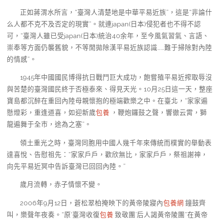
正如蔣渭水所言，“臺灣人清楚地是中華平易近族”，這是“非論什
么人都不克不及否定的現實”。就連japan(日本)侵犯者也不得不認
可，“臺灣人雖已受japan(日本)統治40余年，至今風氣習氣、言語、
崇奉等方面仍襲舊貌，不等閒拋除漢平易近族認識……難于掃除對內陸
的情感”。
1945年中國國民博得抗日戰鬥巨大成功，飽嘗殖平易近搾取辱沒
與苦楚的臺灣國民終于否極泰來、得見天光。10月25日這一天，整座
寶島都沉醉在重回內陸母親懷抱的極端歡樂之中。在臺北，“家家遍
懸燈彩，重逢道喜，如迎新歲
包養
，鞭炮鑼鼓之聲，響徹云霄，獅
龍遍舞于全市，途為之塞”。
領土重光之時，臺灣同胞用中國人幾千年來傳統而樸實的舉動表
達喜悅、告慰祖先：“家家戶戶，歡欣無比，家家戶戶，祭祖謝神，
向先平易近冥中告訴臺灣已回回內陸。”
歲月流轉，赤子情懷不變。
2006年9月12日，蒼松翠柏掩映下的黃帝陵寢內
包養網
鐘鼓齊
叫，樂聲年夜奏。“原‘臺灣收復
包養
致敬團’后人謁黃帝陵團”在黃帝