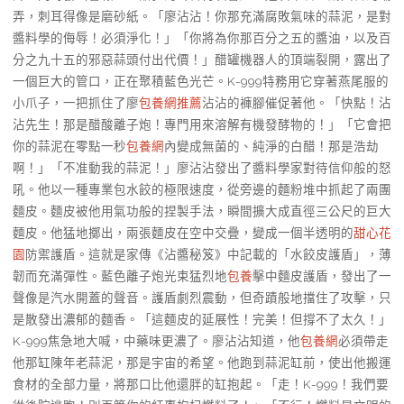
弄，刺耳得像是磨砂紙。「廖沾沾！你那充滿腐敗氣味的蒜泥，是對
醬料學的侮辱！必須淨化！」「你將為你那百分之五的醬油，以及百
分之九十五的邪惡蒜頭付出代價！」醋罐機器人的頂端裂開，露出了
一個巨大的管口，正在聚積藍色光芒。K-999特務用它穿著燕尾服的
小爪子，一把抓住了廖
包養網推薦
沾沾的褲腳催促著他。「快點！沾
沾先生！那是醋酸離子炮！專門用來溶解有機發酵物的！」「它會把
你的蒜泥在零點一秒
包養網
內變成無菌的、純淨的白醋！那是浩劫
啊！」「不准動我的蒜泥！」廖沾沾發出了醬料學家對待信仰般的怒
吼。他以一種專業包水餃的極限速度，從旁邊的麵粉堆中抓起了兩團
麵皮。麵皮被他用氣功般的捏製手法，瞬間擴大成直徑三公尺的巨大
麵皮。他猛地擲出，兩張麵皮在空中交疊，變成一個半透明的
甜心花
園
防禦護盾。這就是家傳《沾醬秘笈》中記載的「水餃皮護盾」，薄
韌而充滿彈性。藍色離子炮光束猛烈地
包養
擊中麵皮護盾，發出了一
聲像是汽水開蓋的聲音。護盾劇烈震動，但奇蹟般地擋住了攻擊，只
是散發出濃郁的麵香。「這麵皮的延展性！完美！但撐不了太久！」
K-999焦急地大喊，中藥味更濃了。廖沾沾知道，他
包養網
必須帶走
他那缸陳年老蒜泥，那是宇宙的希望。他跑到蒜泥缸前，使出他搬運
食材的全部力量，將那口比他還胖的缸抱起。「走！K-999！我們要