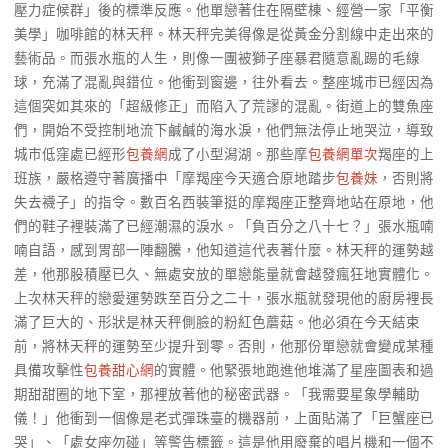
壓力症候群」後的標準反應。他單戀著住在隔壁棟、經營一家「平衡
美學」咖啡館的林天秤。林天秤完美得像是從黃金分割線中走出來的
藝術品。而張水瓶的人生，則像一團被獅子座暴君隨意亂踢的毛線
球，充滿了混亂與錯位。他衝到窗邊，往外看去。整座城市已經因為
這個突如其來的「超級修正」而陷入了荒謬的混亂。街道上的雙魚座
們，開始不受控制地流下鹹鹹的海水淚，他們無法停止地哭泣，導致
城市低窪處已經形
包養網
成了小型潟湖。那些摩
包養網單次
羯座的上
班族，嚴格遵守著廣播中「摩羯座今天適合原地踏步
包養妹
，否則將
失去襪子」的指令。數百名西裝筆挺的摩羯座正整齊地站在原地，他
們的鞋子裡裝滿了已經潮濕的淚水。「負百分之八十七？」張水瓶喃
喃自語，感到胃部一陣翻騰，他知道這代表著什麼。林天秤的運勢越
差，他那股積壓已久、無處安放的單戀能量就會越發瘋狂地實體化。
上次林天秤的戀愛運勢跌至百分之二十，張水瓶就發現他的廚房裡長
滿了巨大的、形狀是林天秤側臉的粉紅色蘑菇。他必須在今天結束
前，將林天秤的運勢至少提升到零。否則，他那份單戀就會變成某種
具備攻擊性
包養甜心網
的實體。他緊張地跑進他堆滿了星座圖表和過
期甜甜圈的地下室，那裡放著他的秘密武器。「我需要星象學輔助
儀！」他衝到一個像是老式彈珠臺的機器前，上面貼滿了「巨蟹座已
哭」、「處女座勿碰」等警告標籤。這是他用廢棄的唱片機和一個不