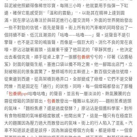
蒜泥被他照顧得像稀世珍寶，每隔三小時，他就要用手指彈一下缸
邊，確保它能感受到**「溫和的震動」**，以助其在精神上達到圓
滿。就在廖沾沾專注於與蒜泥進行心靈交流時，外面的世界開始發出
一些不對勁的信號。首先是聲音。街上所有的汽車喇叭同時發出了一
個持續不斷、低沉且潮濕的「咕嚕——咕嚕——」聲。這聲音不是引
擎聲，也不是正常的鳴笛聲，而像是一個巨大的、消化不良的胃在哀
嚎。廖沾沾皺著眉頭，這嚴重干擾了他蒜泥的「寧靜冥想」。他決定
出去看個究竟，順手從桌上拿了一張髒
包養網
兮兮的，印著《沾醬秘
笈》封面的皺衛生紙，塞進口袋以備不時之需。他一腳踏出店門，立
刻被眼前的景象震驚了。整條城市的主幹道上，數百個交通信號燈，
從東邊到西邊，從高架橋到巷弄口，全部變成了綠燈。它們不是交替
閃爍，而是固定在「通行」的狀態，同時，每一個燈箱都發出了那種
「
包養網ppt
咕嚕咕嚕」的聲音，並且有一層淡淡的、熱氣騰騰的白
霧從燈箱的頂部冒出，
包養
散發出一種難以名狀的——麵粉蒸煮過頭
的氣味。「麵粉焦慮？還是過度發酵？」廖沾沾是個醬料學家，對所
有食物相關的氣味都極度敏感。他聞出來了，這是一種只有在極度巨
大的麵團因為壓力過大而散發出的氣味。街上的行人陷入了混亂。汽
車不知道該走還是該停，因為無論從哪個方向看，都是綠燈。一個穿