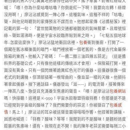
著西裝的男人小心翼翼地把車停在路中央，搖下車窗，對著紅綠燈大
喊：「喂！你為什麼咕嚕咕嚕？你倒是紅一下啊！我要向左轉！綠燈
沒用啊！」廖沾沾感覺到一陣心悸。這種氣味，這種不祥的「咕嚕」
聲，與他兒時聽到的家傳預言不謀而合。他想起家傳《沾醬秘笈》裡
記載的第一句：「當世間萬物的交通都被麵皮的氣味籠罩，且燈號恒
綠、聲如湯沸時，便是宇宙水餃臨界點到來之時。」「七點五個地球
年…怎麼這麼快？」廖沾沾猛地衝回店裡，
包養
衝到後廚，打開了一
個藏在舊冰櫃後面的暗門。暗門裡放著一個老舊的、像是古代金屬保
險箱的東西。他輸入了密碼：「一醬二醋三油四辣五蒜泥」（這是醬
料界的基礎公式，只有像他這樣的傳統派才會用）。保險箱打開，裡
面沒有黃金，只有一個閃爍著詭異紅色光芒的儀器。這儀器很像一個
老式的對講機，但頂部插著一根彎曲的、像韭菜一樣的天線。他顫抖
著拿起儀器，按下通話鈕。儀器發出「滋——」的電流聲，接著傳來
一陣高八度、急促且充滿養生焦慮的聲音。「喂！是廖沾沾
包養網站
嗎！快接聽！這裡是 K-999！宇宙水餃聯盟特級特務！你那邊是不是
已經聞到宇宙級的酸味了？我們需要你的蒜泥！你被徵召了
包養感
情
！馬上！」廖沾沾的耳朵被這聲音震得嗡嗡作響，他捏著對講機，
困惑地喊道：「特務？酸味？等等！我聞到的不是酸味！是麵粉過度
膨脹的焦慮味！還有，我現在走不開！我的陳年老蒜泥需要每隔三小