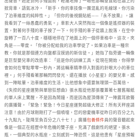
出聲音。她走到何手殘面前，輕蔑地掃了一眼他那輛垂直貼在牆上的
掀背車，語氣冰冷。「新手，你的車技像一團混亂的毛線球。你污染
了泊車維度的純粹性。」「但你的後視鏡貼紙——『永不放棄』，讓
我看到了一絲愚蠢的勇氣。」車影大人突然掏出一個像是遙控器的裝
置，對著何手殘的車子按了一下。何手殘的車子從牆上脫落，在空中
旋轉了一百八十度，穩穩地停在了地面上的一個停車格中。這次，夾
角是——零度。「你被分配給我的泊車學徒了。如果泊車是一種宗
教，你就是那個連方向盤都沒摸過的新信徒。」她指了指旁邊一輛像
是巨型嬰兒車的改造車：「這是你的訓練工具，從現在開始，你得學
會如何在零點零零一秒內，將這輛車精準停入對面的針眼大小的車位
裡。」何手殘看著那輛閃閃發光、還在播放《小星星》的嬰兒車，感
到一陣眩暈。泊車維度的生活，比他想象中還要無理頭一百萬倍。
《失控的星座運勢與單戀狂想曲》張水瓶從他那張覆蓋著七層舊報紙
的單人床上驚醒，不是因為鬧鐘，而是因為屋頂傳來了一陣震耳欲聾
的廣播聲。「緊急！緊急！今日星座運勢超級大修正！所有天秤座請
注意！由於月球剛剛打了一個噴嚏，您的戀愛機率從昨日的百分之九
十九點九，陡降至負百分之八十七！」廣播
包養條件
員的聲音聽起來
像是一個正在經歷中年危機的雙子座，充滿了戲劇性的絕望。張水
瓶，一個典型的水瓶座，立刻感到一陣恐慌，這是他患有「星座預報