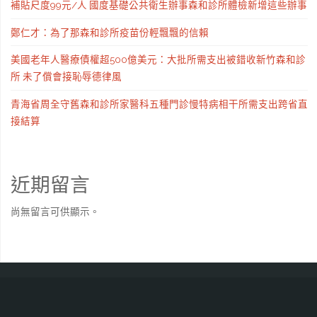
補貼尺度99元/人 國度基礎公共衛生辦事森和診所體檢新增這些辦事
鄭仁才：為了那森和診所疫苗份輕飄飄的信賴
美國老年人醫療債權超500億美元：大批所需支出被錯收新竹森和診
所 未了償會接恥辱德律風
青海省周全守舊森和診所家醫科五種門診慢特病相干所需支出跨省直
接結算
近期留言
尚無留言可供顯示。