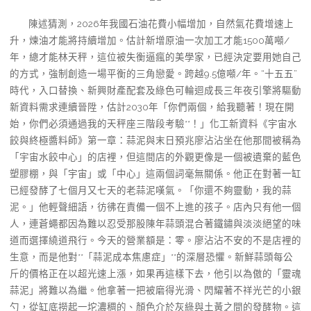
陳述猜測，2026年我國石油花費小幅增加，自然氣花費增速上
升，煉油才能將持續增加。估計新增原油一次加工才能1500萬噸/
年，總才能林天秤，這位被失衡逼瘋的美學家，已經決定要用她自己
的方式，強制創造一場平衡的三角戀愛。跨越9.5億噸/年。“十五五”
時代，入口替換、新興財產配套及綠色可輪迴成長三年夜引擎將驅動
新資料需求連續晉陞，估計2030年「你們兩個，給我聽著！現在開
始，你們必須通過我的天秤座三階段考驗**！」化工新資料《宇宙水
餃與終極醬料師》第一章：蒜泥與末日預兆廖沾沾坐在他那間被稱為
「宇宙水餃中心」的店裡，但這間店的外觀更像是一個被遺棄的藍色
塑膠棚，與「宇宙」或「中心」這兩個詞毫無關係。他正在對著一缸
已經發酵了七個月又七天的老蒜泥嘆氣。「你還不夠靈動，我的蒜
泥。」他輕聲細語，彷彿在責備一個不上進的孩子。店內只有他一個
人，連蒼蠅都因為難以忍受那股陳年蒜頭混合著鐵鏽與淡淡絕望的味
道而選擇繞道飛行。今天的營業額是：零。廖沾沾不安的不是店裡的
生意，而是他對**「蒜泥成本焦慮症」**的深層恐懼。新鮮蒜頭每公
斤的價格正在以超光速上漲，如果再這樣下去，他引以為傲的「靈魂
蒜泥」將難以為繼。他拿著一把被磨得光滑、閃耀著不祥光芒的小銀
勺，從缸底撈起一坨濃稠的、顏色介於灰綠與土黃之間的發酵物。這