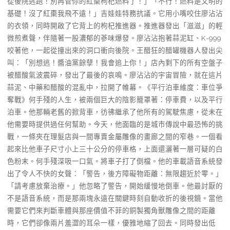
從後院逃跑！別再管你的紅棗枸杞燃料了！」「不行！燃料是文明的
基礎！沒了紅棗我飛不遠！」吉娃娃特務抗議。它用小嘴咬住廖沾沾
的衣領，同時開啟了它背上的枸杞推進器。推進器發出「滋滋」的輕
微煎煮聲，伴隨著一股濃郁的蔘味爆發。廖沾沾抱著蒜泥缸、K-999
咬著他，一起從撞出來的洞口衝向後院。王醋狂的醋罐機器人發出尖
叫：「別想逃！醬油黨餘孽！我會追上你！」店內剩下的所有空盤子
被醋酸氣波震碎，發出了最後的哀鳴。廖沾沾的宇宙冒險，就在這片
蒜泥、中藥和醋酸的混亂中，拉開了帷幕。《平行泊車維度：車位爭
奪戰》何手殘的人生，被兩個巨大的陰影籠罩著：停車費，以及平行
泊車。他那輛老舊的掀背車，彷彿繼承了他所有的駕駛焦慮，從未在
他需要時提供過任何幫助。今天，他面臨的是城市傳說中最恐怖的挑
戰，一條夾在理髮店與一間專賣金屬雕像的畫廊之間的窄巷。一個看
起來比他車子尺寸小上三十公分的停車格，上面還灑著一層可疑的白
色粉末。何手殘深吸一口氣。將車子打了倒檔。他的車載語音系統發
出了令人不快的女聲：「警告，後方障礙物距離：無限趨近於零。」
「請考慮放棄治療。」他忽略了警告，開始緩慢地倒車。他最討厭的
不是語音系統，而是那兩塊永遠在關鍵時刻自動收折的後視鏡。當他
需要它們來判斷車體與那座價值不菲的銅製獨角獸雕像之間的距離
時，它們卻像兩片羞澀的耳朵一樣，優雅地縮了回去。同時發出低