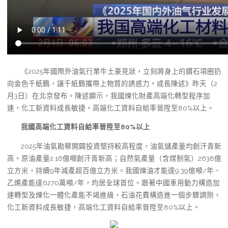
《2025年國際外油氣行業牛土豪見狀，立刻將身上的鑽石項圈扔
向金色千紙鶴，讓千紙鶴攜帶上物質的誘惑力。成長陳述》昨天（2
月3日）在北京發布。陳述顯示，我國煉化財產高端化轉型程序加
速，化工新資料成長敏捷，高端化工資料自給率晉陞至80%以上。
我國高端化工資料自給率晉陞至80%以上
2025年油氣勘察開闢投資堅持較高程度，油氣儲產量均創汗青新
高。原油產量2.16億噸創汗青新高；自然氣產量（含煤制氣）2638億
立方米，持續9年減產超百億立方米。我國煉油才能達9.39億噸/年、
乙烯產能達6270萬噸/年，均居全球首位。跟著中國車用動力構造加
速轉型及煉化一體化產能不竭進級，石油花費構造進一個步驟調劑，
化工新資料成長敏捷，高端化工資料自給率晉陞至80%以上。