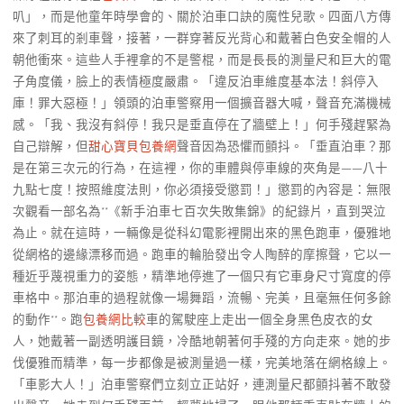
叭」，而是他童年時學會的、關於泊車口訣的魔性兒歌。四面八方傳
來了刺耳的剎車聲，接著，一群穿著反光背心和戴著白色安全帽的人
朝他衝來。這些人手裡拿的不是警棍，而是長長的測量尺和巨大的電
子角度儀，臉上的表情極度嚴肅。「違反泊車維度基本法！斜停入
庫！罪大惡極！」領頭的泊車警察用一個擴音器大喊，聲音充滿機械
感。「我、我沒有斜停！我只是垂直停在了牆壁上！」何手殘趕緊為
自己辯解，但
甜心寶貝包養網
聲音因為恐懼而顫抖。「垂直泊車？那
是在第三次元的行為，在這裡，你的車體與停車線的夾角是——八十
九點七度！按照維度法則，你必須接受懲罰！」懲罰的內容是：無限
次觀看一部名為**《新手泊車七百次失敗集錦》的紀錄片，直到哭泣
為止。就在這時，一輛像是從科幻電影裡開出來的黑色跑車，優雅地
從網格的邊緣漂移而過。跑車的輪胎發出令人陶醉的摩擦聲，它以一
種近乎蔑視重力的姿態，精準地停進了一個只有它車身尺寸寬度的停
車格中。那泊車的過程就像一場舞蹈，流暢、完美，且毫無任何多餘
的動作**。跑
包養網比較
車的駕駛座上走出一個全身黑色皮衣的女
人，她戴著一副透明護目鏡，冷酷地朝著何手殘的方向走來。她的步
伐優雅而精準，每一步都像是被測量過一樣，完美地落在網格線上。
「車影大人！」泊車警察們立刻立正站好，連測量尺都顫抖著不敢發