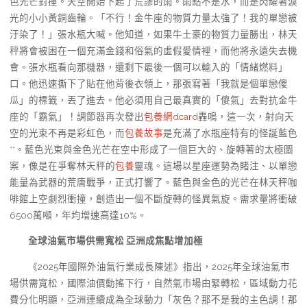
色光芒對撞。天空開始下起了荒謬的雨。雨點不是水，而是閃耀著淚
光的小小黃銅齒輪。「不行！金牛座的物質力量太強了！我的單戀被
汙染了！」張水瓶大喊。他知道，如果牛土豪的物質力量勝出，林天
秤將會被困在一個充滿金錢和俗氣的虛假愛情裡，而他將永遠失去機
會。張水瓶看向那機器，還剩下最後一個可以輸入的「情緒燃料」
口。他迅速撕下了貼在他背後衣領上，那張寫著「我就是個單戀傻
瓜」的標籤，丟了進去。他必須用自己最真實的「傻氣」去對抗金牛
座的「霸氣」！調節器再次發出
包養網dcard
轟鳴，這一次，射向天
空的光束不再是彩虹色，而
包養故事
是充滿了水瓶座特有的怪誕藍色
**。藍色光束與金色光芒在空中形成了一個巨大的、旋轉著的太極圖
案，像是在爭奪林天秤的
包養
靈魂。這場以星座運勢為賭注、以單戀
能量為武器的荒唐戰爭，正式打響了。藍色與金色的光芒在林天秤咖
啡館上空劇烈衝撞，創造出一個不斷旋轉的怪異氣旋。需求量將衝破
6500萬噸，年均增速高達10%。
全球油氣市場供需寬松 亞洲成焦點增加極
《2025年國際外油氣行業成長陳述》指出，2025年全球油氣市
場供需寬松，國際油價動搖下行，自然氣市場由緊轉松，區域動力花
費分化明顯，亞洲連續成為全球動力「灰色？那不是我的主色調！那