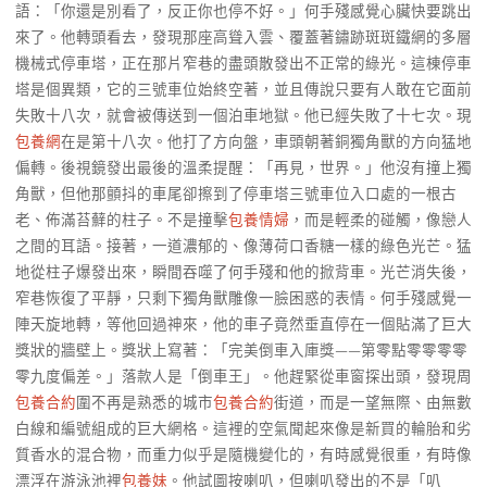
語：「你還是別看了，反正你也停不好。」何手殘感覺心臟快要跳出
來了。他轉頭看去，發現那座高聳入雲、覆蓋著鏽跡斑斑鐵網的多層
機械式停車塔，正在那片窄巷的盡頭散發出不正常的綠光。這棟停車
塔是個異類，它的三號車位始終空著，並且傳說只要有人敢在它面前
失敗十八次，就會被傳送到一個泊車地獄。他已經失敗了十七次。現
包養網
在是第十八次。他打了方向盤，車頭朝著銅獨角獸的方向猛地
偏轉。後視鏡發出最後的溫柔提醒：「再見，世界。」他沒有撞上獨
角獸，但他那顫抖的車尾卻擦到了停車塔三號車位入口處的一根古
老、佈滿苔蘚的柱子。不是撞擊
包養情婦
，而是輕柔的碰觸，像戀人
之間的耳語。接著，一道濃郁的、像薄荷口香糖一樣的綠色光芒。猛
地從柱子爆發出來，瞬間吞噬了何手殘和他的掀背車。光芒消失後，
窄巷恢復了平靜，只剩下獨角獸雕像一臉困惑的表情。何手殘感覺一
陣天旋地轉，等他回過神來，他的車子竟然垂直停在一個貼滿了巨大
獎狀的牆壁上。獎狀上寫著：「完美倒車入庫獎——第零點零零零零
零九度偏差。」落款人是「倒車王」。他趕緊從車窗探出頭，發現周
包養合約
圍不再是熟悉的城市
包養合約
街道，而是一望無際、由無數
白線和編號組成的巨大網格。這裡的空氣聞起來像是新買的輪胎和劣
質香水的混合物，而重力似乎是隨機變化的，有時感覺很重，有時像
漂浮在游泳池裡
包養妹
。他試圖按喇叭，但喇叭發出的不是「叭