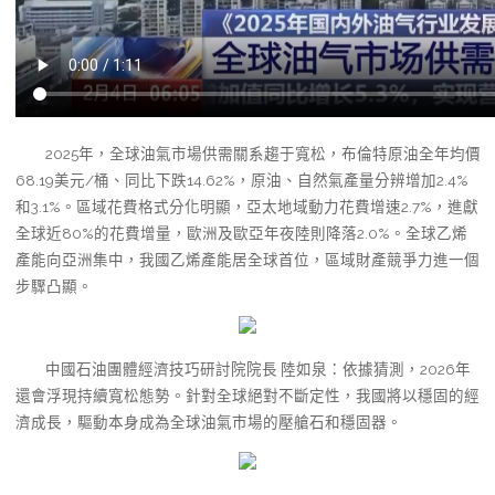
2025年，全球油氣市場供需關系趨于寬松，布倫特原油全年均價
68.19美元/桶、同比下跌14.62%，原油、自然氣產量分辨增加2.4%
和3.1%。區域花費格式分化明顯，亞太地域動力花費增速2.7%，進獻
全球近80%的花費增量，歐洲及歐亞年夜陸則降落2.0%。全球乙烯
產能向亞洲集中，我國乙烯產能居全球首位，區域財產競爭力進一個
步驟凸顯。
中國石油團體經濟技巧研討院院長 陸如泉：依據猜測，2026年
還會浮現持續寬松態勢。針對全球絕對不斷定性，我國將以穩固的經
濟成長，驅動本身成為全球油氣市場的壓艙石和穩固器。