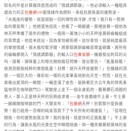
知名的外星計算器改造而成的「情感調節器」。他必須輸入一種極具
感染力的正
包養網VIP
面情緒作為燃料，來抵抗那負面的運勢波。
「水瓶座的優勢，就是超脫一切的理性與冷靜…才怪！我只有一腔熱
血的傻氣啊！」他絕望地低吼。他看了一眼腳邊。那裡放著一個他為
林天秤準備了兩年的禮物：一個用一萬塊小小的天秤座黃銅齒輪組成
的音樂盒。他從未送出，因為害怕被拒絕。這份害怕，就是純度最高
的單戀情感。張水瓶咬緊牙關，將那個黃銅齒輪音樂盒砸爛，將所有
的齒輪都倒入「情感調節器」的輸入口
包養金額
。機器發出刺耳的尖
叫，接著，彈珠臺上的燈光開始瘋狂閃爍，發出警告。「能量超載！
檢測到極致純粹的單戀能量！目標：提升天秤座運勢！」在機器的頂
部，一個巨大的、像彩虹一樣的光束筆直地射向天空。然而，就在光
束衝出屋頂的一瞬間，一輛塗滿了金色、裝飾著巨大公牛角的悍馬車
猛地停在咖啡館門口。駕駛座上走下一個全身肌肉、戴著鑽石項圈的
男人，那人正是林天秤的狂熱追求者——金牛座霸總牛土豪。牛土豪
一腳踢開咖啡館的門，大聲宣布：「
包養網
天秤！別管那什麼負運
勢！我已經用一百噸的純金箔買下了今天所有的壞運氣！」「從現在
開始，你的運勢由我主宰！我的金錢，就是你的正面能量！」牛土豪
的行為，讓張水瓶的光束在空中瞬間扭曲，與一種夾雜著銅臭味的金