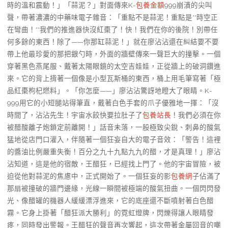
時的溫和震動！」「蒜泥？」對面傳來K-
包養金額
999崩潰的尖叫
聲，帶著濃濃的中藥味電子雜音：「重點不是蒜泥！重點是**時空正
在彎曲！**我們的推進器快沒紅棗了！快！我們在你的後院！別帶任
何多餘的東西！除了——你那缸蒜泥！」就在廖沾沾還在糾結要不要
帶上他最珍愛的那把銀勺時，外面的牆壁傳來一聲巨大的撞擊。一個
穿著黑色燕尾服、戴著太陽眼鏡的太空吉娃娃，正從牆上的破洞鑽進
來。它的背上揹著一個像是小型瓦斯桶的東西，桶上用毛筆寫著「極
品紅棗枸杞燃料」。「你怎麼——」廖沾沾驚訝地瞪大了眼睛。K-
999用它的小短腿站得筆直，戴著白色手套的爪子優雅地一揮：「沒
時間了，沾沾先生！宇宙水餃快要拉肚子了
包養站長
！我們必須在你
被醋酸離子炮鎖定前離開！」話音未落，一股極致尖銳、刺鼻的酸氣
猛地從店門口灌入，伴隨著一個狂妄自大的電子音效：「警告！這裡
的醬油比例嚴重失衡！百分之九十九點九九的醋，才是真理！」廖沾
沾知道，這是他的宿敵，王醋狂，已經找上門了。他的宇宙冒險，被
迫從他對蒜泥的焦慮中，正式開始了。一個狂妄的影
包養網
子佔滿了
那扇被撞破的牆門邊緣，光線一瞬間被極端的酸氣扭曲。一個閃閃發
光、像醋罐的機器人緩緩漂浮進來，它的底座還不斷噴射著白色醋
霧。它身上掛著「醋狂派大勝利」的霓虹燈牌，閃爍得讓人眼睛發
疼，同時發出警報。王醋狂的聲音再次響起，這次帶著金屬回音的嘲