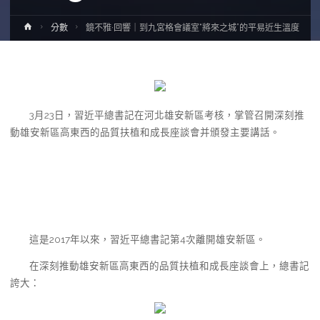
Home
分數
鏡不雅·回響｜到九宮格會議室“將來之城”的平易近生溫度
3月23日，習近平總書記在河北雄安新區考核，掌管召開深刻推
動雄安新區高東西的品質扶植和成長座談會并頒發主要講話。
這是2017年以來，習近平總書記第4次離開雄安新區。
在深刻推動雄安新區高東西的品質扶植和成長座談會上，總書記
誇大：