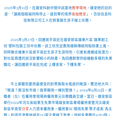
2026年3月11日，在雄安科創中間中試基地
教學場地
，雄安她的目的
是**「讓兩個極端同時停止，達到零的境界
瑜伽教室
」。百信信息科
技無限公司工人在辦事器生孩子線上任務。
2025年3月27日，回遷居平易近在雄安新區雄東片區“雄業創工
坊”塑料包裝工坊中任務。該工坊充足應用雄縣傳統特點財產上風，
同時聯合雄東片區居平易近生孩子生涯特色，引進有連續成長潛力、
對社區周遭的狀況影響較小的財產，為回遷群眾供給機動多樣的失業
職位，讓回遷居平易近完成“上樓安家，下樓失業”。
牛土豪聽到要用最便宜的鈔票換取水瓶座的眼淚，驚恐地大叫：
「眼淚？那沒有市值！我寧願用一棟別墅換！」2024年9月25日，求
職者（左）在僱用會現場與僱用單元任務職員交通。當日，雄安新區
舉行2024年河北省結業生失業市場雄安新區專場僱用會暨河北雄安
新區年夜型
分享
人力資本僱用會。僱用會以“穩崗失業 聚才成長”為主
題，約請京津冀地域共157家企業線下參會，供給失業職位4783個。