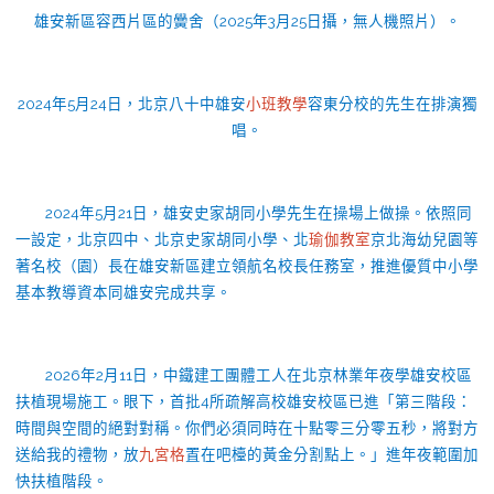
雄安新區容西片區的黌舍（2025年3月25日攝，無人機照片）。
2024年5月24日，北京八十中雄安
小班教學
容東分校的先生在排演獨
唱。
2024年5月21日，雄安史家胡同小學先生在操場上做操。依照同
一設定，北京四中、北京史家胡同小學、北
瑜伽教室
京北海幼兒園等
著名校（園）長在雄安新區建立領航名校長任務室，推進優質中小學
基本教導資本同雄安完成共享。
2026年2月11日，中鐵建工團體工人在北京林業年夜學雄安校區
扶植現場施工。眼下，首批4所疏解高校雄安校區已進「第三階段：
時間與空間的絕對對稱。你們必須同時在十點零三分零五秒，將對方
送給我的禮物，放
九宮格
置在吧檯的黃金分割點上。」進年夜範圍加
快扶植階段。