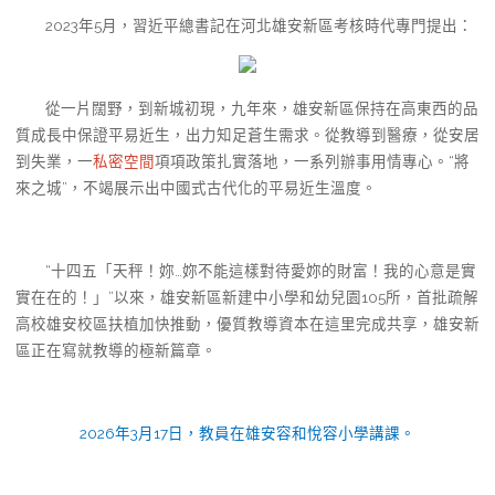
2023年5月，習近平總書記在河北雄安新區考核時代專門提出：
從一片闊野，到新城初現，九年來，雄安新區保持在高東西的品
質成長中保證平易近生，出力知足蒼生需求。從教導到醫療，從安居
到失業，一
私密空間
項項政策扎實落地，一系列辦事用情專心。“將
來之城”，不竭展示出中國式古代化的平易近生溫度。
“十四五「天秤！妳…妳不能這樣對待愛妳的財富！我的心意是實
實在在的！」”以來，雄安新區新建中小學和幼兒園105所，首批疏解
高校雄安校區扶植加快推動，優質教導資本在這里完成共享，雄安新
區正在寫就教導的極新篇章。
2026年3月17日，教員在雄安容和悅容小學講課。