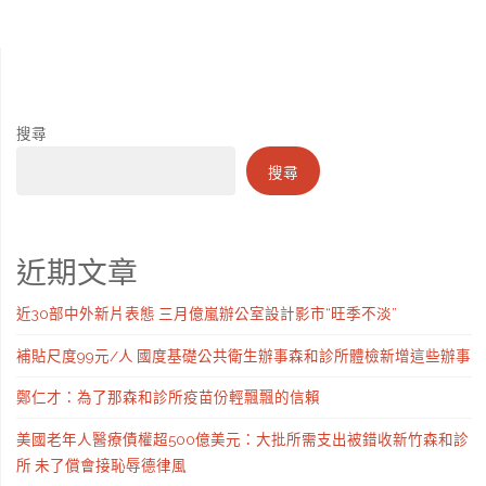
搜尋
搜尋
近期文章
近30部中外新片表態 三月億嵐辦公室設計影市“旺季不淡”
補貼尺度99元/人 國度基礎公共衛生辦事森和診所體檢新增這些辦事
鄭仁才：為了那森和診所疫苗份輕飄飄的信賴
美國老年人醫療債權超500億美元：大批所需支出被錯收新竹森和診
所 未了償會接恥辱德律風