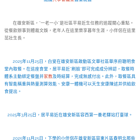
在雄安新區，“一老一小”是社區平易近生任務的追蹤關心重點。
從餐飲辦事到體裁文娛，老年人在這里樂享暮年生涯，小伴侶在這里
茁壯生長。
2025年11月25日，白叟在雄安新區啟動區文華社區華序府聰明食
堂內取餐。在這座食堂，居平易近“刷臉”即可完成成分辨認，取餐時
體系主動綁定餐盤并
家教
及時結算，完成無感付出。此外，取餐區具
有智能稱重與熱量測算效能、安康一體機可以天生安康陳述并供給飲
食提出。
2025年3月25日，居平易近在雄安新區容西第一養老驛站打臺球。
2025年11月25日，下學的小伴侶在雄安新區容東片區春明北那些