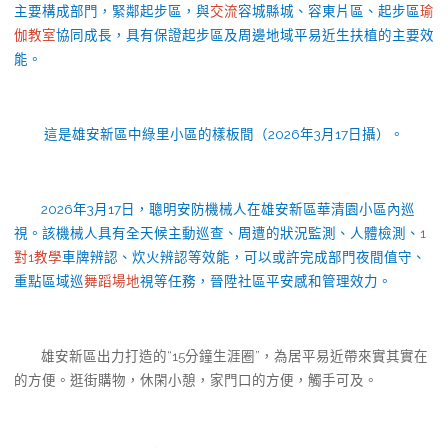
主要構成部門，緊鄰起步區，與
交流
容城縣城、容東片區、起步區
瑜
伽教室
協同成長，具有保證起步區及周邊地域平易近生扶植的主要效
能。
這是雄安新區中綠里小區的樣板間（2026年3月17日攝）。
2026年3月17日，聰明安防機械人在雄安新區華清園小區內巡
視。該機械人具有全天候主動巡查、周遭的狀況監測、人體檢測、
1
對1教學
車牌辨認、炊火辨認等效能，可以或許完成部門夜間值守、
重點區域巡
舞蹈場地
視等任務，晉陞社區平安感和管理效力。
雄安新區出力打造的“15分鐘生涯圈”，為居平易近帶來實其實在
的方便。逛街購物，休閑小憩，家門口的方便，觸手可及。