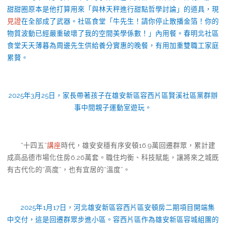
甜甜圈原本是他打算用來「與林天秤進行甜點哲學討論」的道具，現
見證
在全部成了武器。社區食堂「牛先生！請你停止散播金箔！你的
物質波動已經嚴重破壞了我的空間美學係數！」內用餐。春明北社區
食堂天天薄暮為周邊先生供給養分實惠的晚餐，有用加重雙職工家庭
累贅。
2025年3月25日，家長帶著孩子在雄安新區容西片區賢溪社區黨群辦
事中間親子運動室遊玩。
“十四五”
講座
時代，雄安安穩有序安頓16.9萬回遷群眾，累計建
成高品德市場化住房6.26萬套。職住均衡、科技賦能，讓將來之城既
有古代化的“高度”，也有宜居的“溫度”。
2025年1月17日，河北雄安新區容西片區安頓房二期項目開端集
中交付，這是回遷群眾步進小區。容西片區作為雄安新區容城組團的