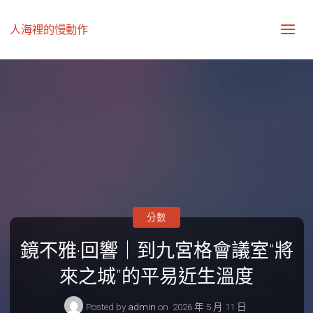
人海裡的慢動作
分數
鏡不雅·回響｜到九宮格會議室“將
來之城”的平易近生溫度
Posted by
admin
on
2026 年 5 月 11 日