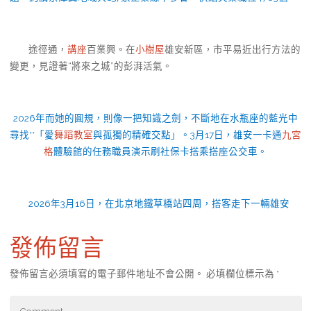
途徑通，
講座
百業興。在
小樹屋
雄安新區，市平易近出行方法的
變更，見證著“將來之城”的彭湃活氣。
2026年而她的圓規，則像一把知識之劍，不斷地在水瓶座的藍光中
尋找**「愛
舞蹈教室
與孤獨的精確交點」。3月17日，雄安一卡通
九宮
格
體驗館的任務職員演示刷社保卡搭乘搭座公交車。
2026年3月16日，在北京地鐵草橋站四周，搭客走下一輛雄安
發佈留言
發佈留言必須填寫的電子郵件地址不會公開。
必填欄位標示為
*