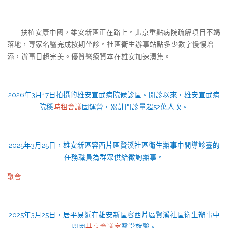
扶植安康中國，雄安新區正在路上。北京重點病院疏解項目不竭
落地，專家名醫完成按期坐診。社區衛生辦事站點多少數字慢慢增
添，辦事日趨完美。優質醫療資本在雄安加速湊集。
2026年3月17日拍攝的雄安宣武病院候診區。開診以來，雄安宣武病
院穩
時租會議
固運營，累計門診量超52萬人次。
2025年3月25日，雄安新區容西片區賢溪社區衛生辦事中間導診臺的
任務職員為群眾供給徵詢辦事。
聚會
2025年3月25日，居平易近在雄安新區容西片區賢溪社區衛生辦事中
間國
共享會議室
醫堂就醫。