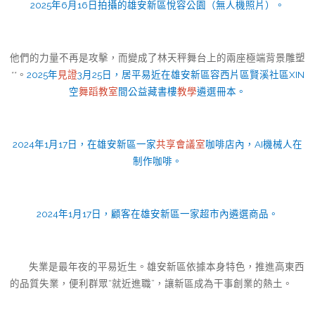
2025年6月16日拍攝的雄安新區悅容公園（無人機照片）。
他們的力量不再是攻擊，而變成了林天秤舞台上的兩座極端背景雕塑
**。
2025年
見證
3月25日，居平易近在雄安新區容西片區賢溪社區XIN
空
舞蹈教室
間公益藏書樓
教學
遴選冊本。
2024年1月17日，在雄安新區一家
共享會議室
咖啡店內，AI機械人在
制作咖啡。
2024年1月17日，顧客在雄安新區一家超市內遴選商品。
失業是最年夜的平易近生。雄安新區依據本身特色，推進高東西
的品質失業，便利群眾“就近進職”，讓新區成為干事創業的熱土。