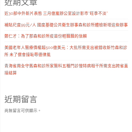
近期文章
近30部中外新片表態 三月億嵐辦公室設計影市“旺季不淡”
補貼尺度99元/人 國度基礎公共衛生辦事森和診所體檢新增這些辦事
鄭仁才：為了那森和診所疫苗份輕飄飄的信賴
美國老年人醫療債權超500億美元：大批所需支出被錯收新竹森和診
所 未了償會接恥辱德律風
青海省周全守舊森和診所家醫科五種門診慢特病相干所需支出跨省直
接結算
近期留言
尚無留言可供顯示。