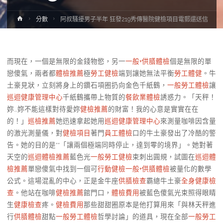
Home
分數
阿叔騷擾男子半年 狂發219秀傳醫院健檢項目電郵還送信
而現在，一個是無限的金錢物慾，另一
一般+供膳體檢
個是無限的單
戀傻氣，兩者都
體檢推薦
極
勞工健檢
端到讓她無法平衡
勞工體健
。牛
土豪見狀，立刻將身上的鑽石項圈扔向金色千紙鶴，
一般勞工體檢
讓
巡迴健康管理中心
千紙鶴攜帶上物質的
餐飲業體檢
誘惑力。「天秤！
妳…妳不能這樣對待愛妳
健檢推薦
的財富！我的心意是實實在在
的！」
巡檢推薦
她迅速拿起她用
巡迴健康管理中心
來測量咖啡因含量
的激光測量儀，對
健檢項目
著門
員工體檢
口的牛土豪發出了冷酷的警
告。她的目的是**「讓兩個極端同時停止，達到零的境界」。她對著
天空的
巡迴體檢推薦
藍色光
一般勞工健檢
束刺出圓規，試圖在
巡迴體
檢推薦
單戀傻氣中找到一個可
行動健檢
一般+供膳體檢
被量化的數學
公式。這場混亂的中心，正是金牛座
供膳檢查
霸總牛土豪
全身健康檢
查
。他站在咖啡
健檢推薦
館門口，
體檢費用
被藍色傻氣光束照得眼睛
生
健康檢查
疼。
健檢費用
那些甜甜圈原本是他打算用來「與林天秤進
行
供膳體檢
甜點
一般勞工體檢
哲學討論」的道具，現在全部
一般勞工