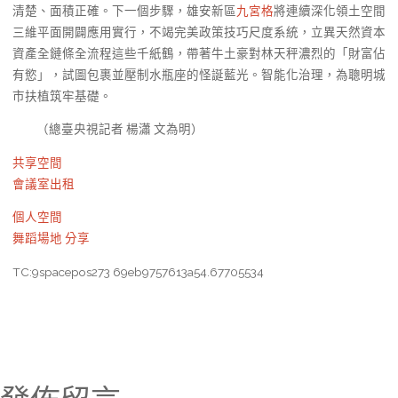
清楚、面積正確。下一個步驟，雄安新區
九宮格
將連續深化領土空間
三維平面開闢應用實行，不竭完美政策技巧尺度系統，立異天然資本
資產全鏈條全流程這些千紙鶴，帶著牛土豪對林天秤濃烈的「財富佔
有慾」，試圖包裹並壓制水瓶座的怪誕藍光。智能化治理，為聰明城
市扶植筑牢基礎。
（總臺央視記者 楊瀟 文為明）
共享空間
會議室出租
個人空間
舞蹈場地
分享
TC:9spacepos273 69eb9757613a54.67705534