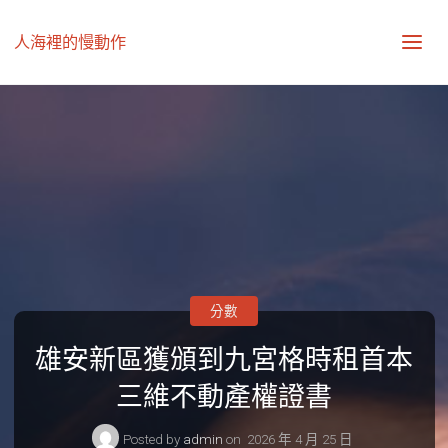
人海裡的慢動作
分數
雄安新區獲頒到九宮格時租首本
三維不動產權證書
Posted by
admin
on
2026 年 4 月 25 日