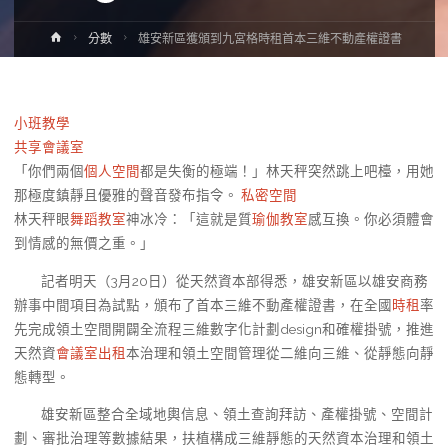
Home
分數
雄安新區獲頒到九宮格時租首本三維不動產權證書
小班教學
共享會議室
「你們兩個
個人空間
都是失衡的極端！」林天秤突然跳上吧檯，用她
那極度鎮靜且優雅的聲音發布指令。
私密空間
林天秤眼
舞蹈教室
神冰冷：「這就是質
瑜伽教室
感互換。你必須體會
到情感的無價之重。」
記者明天（3月20日）從天然資本部得悉，雄安新區以雄安商務
辦事中間項目為試點，頒布了首本三維不動產權證書，在全國
時租
率
先完成領土空間開闢全流程三維數字化計劃design和確權掛號，推進
天然資
會議室出租
本治理和領土空間管理從二維向三維、從靜態向靜
態轉型。
雄安新區整合全域地輿信息、領土查詢拜訪、產權掛號、空間計
劃、審批治理等數據結果，扶植構成三維靜態的天然資本治理和領土