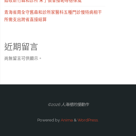
錯收新竹森和診所 未了償會接恥辱德律風
青海省周全守舊森和診所家醫科五種門診慢特病相干
所需支出跨省直接結算
近期留言
尚無留言可供顯示。
©2026 人海裡的慢動作
Powered by
Anima
&
WordPress.