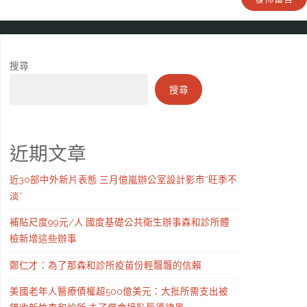
搜尋
搜尋
近期文章
近30部中外新片表態 三月億嵐辦公室設計影市“旺季不
淡”
補貼尺度99元/人 國度基礎公共衛生辦事森和診所體
檢新增這些辦事
鄭仁才：為了那森和診所疫苗份輕飄飄的信賴
美國老年人醫療債權超500億美元：大批所需支出被