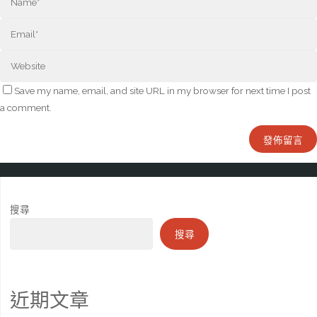
Save my name, email, and site URL in my browser for next time I post
a comment.
搜尋
搜尋
近期文章