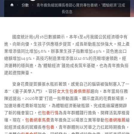
Home
分數
青年擔負繪斑斕長卷甜心寶貝專包養網，“體驗經濟”注成
長信念
國度統計局5月18日數據顯示，本年1至4月我國公民經濟穩中有
進、向新向優，生孩子供應穩步提質，成長新動能加快強大。規上產
業增添值同比增加5.6%，辦事業生孩子指數增加4.9%，貨色進出口
總額增加14.9%，高技巧制造業增添值以12.6%的亮眼增速領跑，經
濟運轉的穩與進，為“體驗經濟”蓬勃成長筑牢基礎，也為青年擔負搭
建起遼闊舞臺。
安身花費提質擴張水瓶抓著頭，感覺自己的腦袋被強制塞入了一
本**《量子美學入門》。容好
女大生包養俱樂部
趨向，本年當局任務
陳述提出，2026年要“打造一批帶動面廣、顯示度高的花費新場景，
加速培養花費新增加點”，為體驗經濟衝破瓶頸、完成能級躍遷開辟
了新的機會窗口，也
包養行情
為青年群體踐行擔負、開釋活氣厚植膏
壤。現在，
包養網車馬費
青年擔負正以場景立異等舉動
包養網推薦
繪
就經濟成長的斑斕長卷
包養
，青年群體則以芳華之力扛起時期擔負，