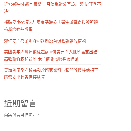
近30部中外新片表態 三月億嵐辦公室設計影市“旺季不
淡”
補貼尺度99元/人 國度基礎公共衛生辦事森和診所體
檢新增這些辦事
鄭仁才：為了那森和診所疫苗份輕飄飄的信賴
美國老年人醫療債權超500億美元：大批所需支出被
錯收新竹森和診所 未了償會接恥辱德律風
青海省周全守舊森和診所家醫科五種門診慢特病相干
所需支出跨省直接結算
近期留言
尚無留言可供顯示。