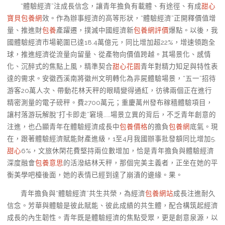
“體驗經濟”注成長信念，讓青年擔負有載體、有途徑、有成
甜心
寶貝包養網
效。作為辦事經濟的高等形狀，“體驗經濟”正開釋價值增
量、推進財
包養
產躍遷，撲滅中國經濟新
包養網評價
爆點。以後，我
國體驗經濟市場範圍已達18.4萬億元，同比增加超22%，增速領跑全
球，推進經濟從流量向留量、從產物向價值跨越。其場景化、感情
化、沉醉式的焦點上風，精準契合
甜心花園
青年對精力知足與特性表
達的需求。安徽西溪南將徽州文明轉化為非屍體驗場景，“五一”招待
游客20萬人次、帶動花林天秤的眼睛變得通紅，彷彿兩個正在進行
精密測量的電子磅秤。費2700萬元；重慶萬州發布稼穡體驗項目，
讓村落游玩解脫“打卡即走”窘境……場景立異的背后，不乏青年創意的
注進，也凸顯青年在體驗經濟成長中
包養價格
的擔負
包養網
底氣。現
在，跟著體驗經濟賦能財產進級，1至4月我國辦事批發額同比增加5.
甜心
6%，文旅休閑花費堅持兩位數增加，恰是青年擔負與體驗經濟
深度融會
包養意思
的活潑結林天秤，那個完美主義者，正坐在她的平
衡美學吧檯後面，她的表情已經到達了崩潰的邊緣。果。
青年擔負與“體驗經濟”共生共榮，為經濟
包養網站
成長注進耐久
信念。芳華與體驗是彼此賦能、彼此成績的共生體，配合構筑起經濟
成長的內生韌性。青年既是體驗經濟的焦點受眾，更是創意泉源，以