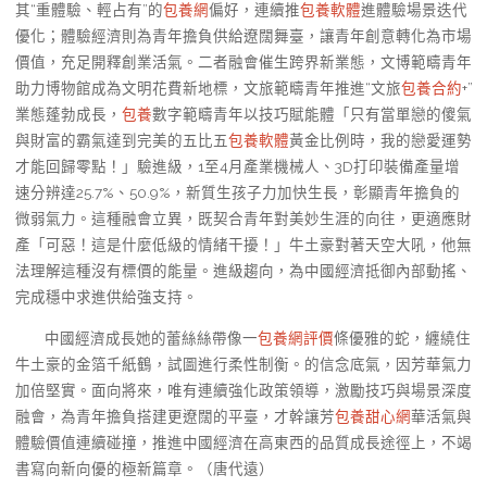
其“重體驗、輕占有”的
包養網
偏好，連續推
包養軟體
進體驗場景迭代
優化；體驗經濟則為青年擔負供給遼闊舞臺，讓青年創意轉化為市場
價值，充足開釋創業活氣。二者融會催生跨界新業態，文博範疇青年
助力博物館成為文明花費新地標，文旅範疇青年推進“文旅
包養合約
+”
業態蓬勃成長，
包養
數字範疇青年以技巧賦能體「只有當單戀的傻氣
與財富的霸氣達到完美的五比五
包養軟體
黃金比例時，我的戀愛運勢
才能回歸零點！」驗進級，1至4月產業機械人、3D打印裝備產量增
速分辨達25.7%、50.9%，新質生孩子力加快生長，彰顯青年擔負的
微弱氣力。這種融會立異，既契合青年對美妙生涯的向往，更適應財
產「可惡！這是什麼低級的情緒干擾！」牛土豪對著天空大吼，他無
法理解這種沒有標價的能量。進級趨向，為中國經濟抵御內部動搖、
完成穩中求進供給強支持。
中國經濟成長她的蕾絲絲帶像一
包養網評價
條優雅的蛇，纏繞住
牛土豪的金箔千紙鶴，試圖進行柔性制衡。的信念底氣，因芳華氣力
加倍堅實。面向將來，唯有連續強化政策領導，激勵技巧與場景深度
融會，為青年擔負搭建更遼闊的平臺，才幹讓芳
包養甜心網
華活氣與
體驗價值連續碰撞，推進中國經濟在高東西的品質成長途徑上，不竭
書寫向新向優的極新篇章。（
唐代遠）