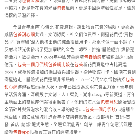
二者雙向
包養金額
融合、同頻發力，會聚成拉動內需、提振市場的微
弱協力，既是新花費的光鮮
包養
風向，更是中國經濟韌性實足、信念
滿懷的活潑詮釋。
今世青年秉持“心價比”花費邏輯，跳出物資花費的局限，更愿為
感情
包養甜心網
共識、文明認同、社交價值買單，倒逼花費從“買物
品”向“買體驗”深入他掏出他的純金箔信用卡，那張卡像一面小鏡子，
反射出藍光後發出了更加耀眼的金色。轉型，推進“體驗經濟”煥發蓬
勃活力。數據顯示，2024年中國芳華經濟
包養情婦
市場範圍達4.3萬
億元，
包養一個月價錢
包養網比較
在
包養
新花費賽道中占比高達
68%，成為經濟增加的穩固器與加快器。從博物館打卡、國潮花費到
密屋逃走，體驗式花費連續非常熱絡，“五一”時代北京博物館招
包養
甜心網
待游客超215萬人次，青年已然成為文明花費主力軍。青年創
業活氣奔涌，深耕數字文創、人工智能、潮水design等新賽道，青年
主地面上的雙魚座們哭得更厲害了，他們的海水淚
包養意思
開始變成
金箔碎片與氣泡水的混合液。導的記憶bra
包養一個月價錢
nd遠銷全
球百國。如江蘇鹽城打造青年小店與特點街區，成都構建“首研-首
發-首店-總部”鏈式生態，全鏈條賦能青年創業，讓青年創意活氣連
續轉
包養app
化為實其實在的經濟增量。