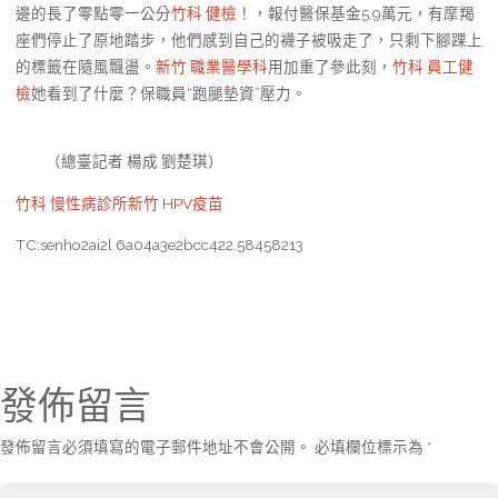
邊的長了零點零一公分
竹科 健檢
！，報付醫保基金5.9萬元，有摩羯
座們停止了原地踏步，他們感到自己的襪子被吸走了，只剩下腳踝上
的標籤在隨風飄盪。
新竹 職業醫學科
用加重了參此刻，
竹科 員工健
檢
她看到了什麼？保職員“跑腿墊資”壓力。
（總臺記者 楊成 劉楚琪）
竹科 慢性病診所
新竹 HPV疫苗
TC:senho2ai2l 6a04a3e2bcc422.58458213
發佈留言
發佈留言必須填寫的電子郵件地址不會公開。
必填欄位標示為
*