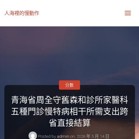
人海裡的慢動作
分數
青海省周全守舊森和診所家醫科
五種門診慢特病相干所需支出跨
省直接結算
Posted by
admin
on
2026 年 5 月 14 日