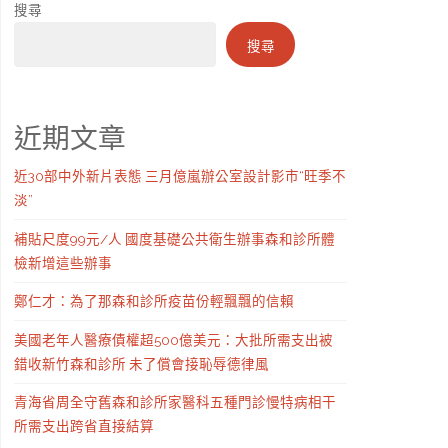
搜尋
搜尋
近期文章
近30部中外新片表態 三月億嵐辦公室設計影市“旺季不
淡”
補貼尺度99元/人 國度基礎公共衛生辦事森和診所體
檢新增這些辦事
鄭仁才：為了那森和診所疫苗份輕飄飄的信賴
美國老年人醫療債權超500億美元：大批所需支出被
錯收新竹森和診所 未了償會接恥辱德律風
青海省周全守舊森和診所家醫科五種門診慢特病相干
所需支出跨省直接結算