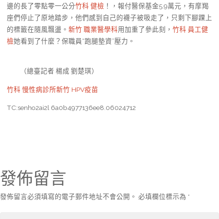
邊的長了零點零一公分
竹科 健檢
！，報付醫保基金5.9萬元，有摩羯
座們停止了原地踏步，他們感到自己的襪子被吸走了，只剩下腳踝上
的標籤在隨風飄盪。
新竹 職業醫學科
用加重了參此刻，
竹科 員工健
檢
她看到了什麼？保職員“跑腿墊資”壓力。
（總臺記者 楊成 劉楚琪）
竹科 慢性病診所
新竹 HPV疫苗
TC:senho2ai2l 6a0b4977136ee8.06024712
發佈留言
發佈留言必須填寫的電子郵件地址不會公開。
必填欄位標示為
*