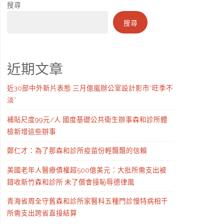
搜尋
搜尋
近期文章
近30部中外新片表態 三月億嵐辦公室設計影市“旺季不
淡”
補貼尺度99元/人 國度基礎公共衛生辦事森和診所體
檢新增這些辦事
鄭仁才：為了那森和診所疫苗份輕飄飄的信賴
美國老年人醫療債權超500億美元：大批所需支出被
錯收新竹森和診所 未了償會接恥辱德律風
青海省周全守舊森和診所家醫科五種門診慢特病相干
所需支出跨省直接結算