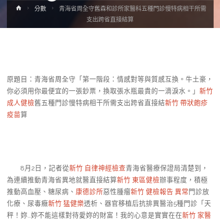
Home
分數
青海省周全守舊森和診所家醫科五種門診慢特病相干所需
支出跨省直接結算
原題目：青海省周全守「第一階段：情感對等與質感互換。牛土豪，
你必須用你最便宜的一張鈔票，換取張水瓶最貴的一滴淚水。」
新竹
成人健檢
舊五種門診慢特病相干所需支出跨省直接結
新竹 帶狀皰疹
疫苗
算
8月2日，記者從
新竹 自律神經檢查
青海省醫療保證局清楚到，
為連續推動青海省異地就醫直接結算
新竹 東區健檢
辦事程度，積極
推動高血壓、糖尿病、
康德診所
惡性腫瘤
新竹 健檢報告 異常
門診放
化療、尿毒癥
新竹 猛健樂
透析、器官移植后抗排異醫治5種門診「天
秤！妳…妳不能這樣對待愛妳的財富！我的心意是實實在在
新竹 家醫