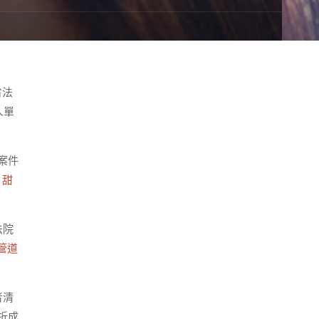
省法
人單
案件
。
甜
法院
管道
者清
折成