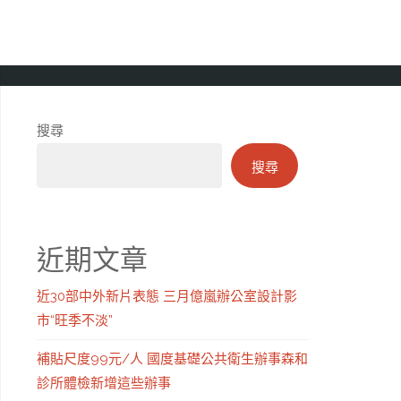
搜尋
搜尋
近期文章
近30部中外新片表態 三月億嵐辦公室設計影
市“旺季不淡”
補貼尺度99元/人 國度基礎公共衛生辦事森和
診所體檢新增這些辦事