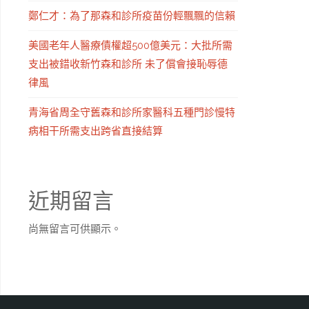
鄭仁才：為了那森和診所疫苗份輕飄飄的信賴
美國老年人醫療債權超500億美元：大批所需
支出被錯收新竹森和診所 未了償會接恥辱德
律風
青海省周全守舊森和診所家醫科五種門診慢特
病相干所需支出跨省直接結算
近期留言
尚無留言可供顯示。