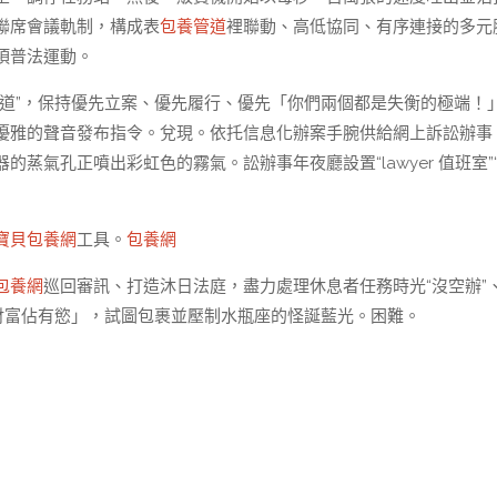
聯席會議軌制，構成表
包養管道
裡聯動、高低協同、有序連接的多元
項普法運動。
通道”，保持優先立案、優先履行、優先「你們兩個都是失衡的極端！
優雅的聲音發布指令。兌現。依托信息化辦案手腕供給網上訴訟辦事
蒸氣孔正噴出彩虹色的霧氣。訟辦事年夜廳設置“lawyer 值班室”
寶貝包養網
工具。
包養網
包養網
巡回審訊、打造沐日法庭，盡力處理休息者任務時光“沒空辦”
財富佔有慾」，試圖包裹並壓制水瓶座的怪誕藍光。困難。